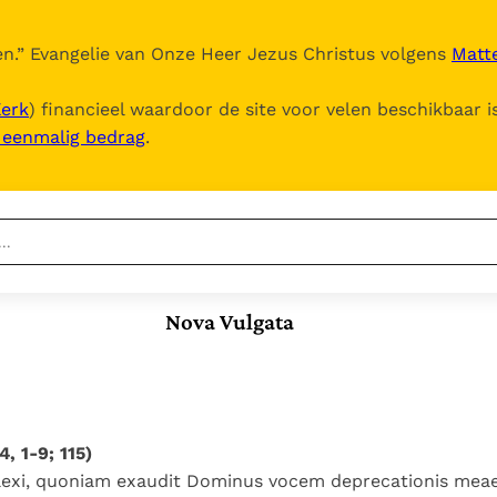
n.
” Evangelie van Onze Heer Jezus Christus volgens
Matte
Kerk
) financieel waardoor de site voor velen beschikbaar i
, eenmalig bedrag
.
Nieuwste
Berichten
Nova Vulgata
Documenten
Het Vaticaan publiceert
een nieuwe Latijnse
5. Het gebed van de
Vaticaanse financiële
uitgave van het Romeins
Kerk
waakhond verliest
In Christus wordt
martyrologium
Paus spreekt het
autonomie
onze honger vervuld
Wereldvoedselprogramma
Leer de kostbare
, 1-9; 115)
Paus Leo XIV in Pavia: "De
toe
parel van Gods
lexi, quoniam exaudit Dominus vocem deprecationis meae
stad is zowel een gave
Gods Koninkrijk