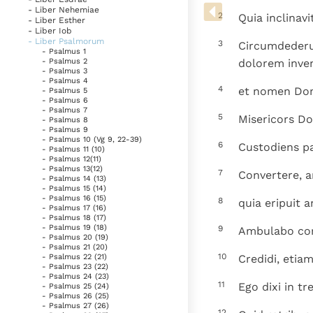
Denzinger
Gebruiksvoorwaarden
- Liber Nehemiae
2
Quia inclinav
- Liber Esther
- Liber Iob
- Liber Psalmorum
3
Circumdederun
- Psalmus 1
dolorem inve
- Psalmus 2
- Psalmus 3
- Psalmus 4
4
et nomen Dom
- Psalmus 5
- Psalmus 6
- Psalmus 7
5
Misericors Do
- Psalmus 8
- Psalmus 9
- Psalmus 10 (Vg 9, 22-39)
6
Custodiens pa
- Psalmus 11 (10)
- Psalmus 12(11)
- Psalmus 13(12)
7
Convertere, a
- Psalmus 14 (13)
- Psalmus 15 (14)
- Psalmus 16 (15)
8
quia eripuit 
- Psalmus 17 (16)
- Psalmus 18 (17)
- Psalmus 19 (18)
9
Ambulabo cor
- Psalmus 20 (19)
- Psalmus 21 (20)
10
Credidi, etia
- Psalmus 22 (21)
- Psalmus 23 (22)
- Psalmus 24 (23)
11
Ego dixi in t
- Psalmus 25 (24)
- Psalmus 26 (25)
- Psalmus 27 (26)
12