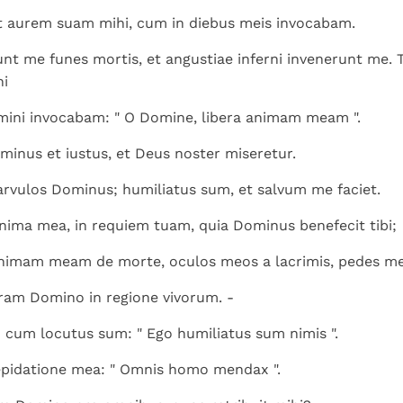
Paus in Pavia: St.
koninkrijk te
als een taak"
groeit stilletjes door
it aurem suam mihi, cum in diebus meis invocabam.
Augustinus toont ons de
herkennen
De mystiek. De
liefde, niet door
noodzaak om "naar het
mystieke
t me funes mortis, et angustiae inferni invenerunt me. 
dwang
innerlijk" toe te keren.
verschijnselen en de
ni
heiligheid
ini invocabam: " O Domine, libera animam meam ".
minus et iustus, et Deus noster miseretur.
rvulos Dominus; humiliatus sum, et salvum me faciet.
nima mea, in requiem tuam, quia Dominus benefecit tibi;
animam meam de morte, oculos meos a lacrimis, pedes me
am Domino in regione vivorum. -
m cum locutus sum: " Ego humiliatus sum nimis ".
repidatione mea: " Omnis homo mendax ".