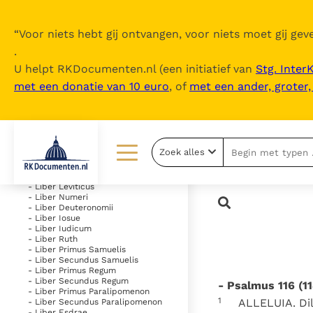
“
Voor niets hebt gij ontvangen, voor niets moet gij geve
.
U helpt RKDocumenten.nl (een initiatief van
Stg. Inter
met een donatie van 10 euro
, of
met een ander, groter
Inhoudsopgave
uitklappen
- Vetus Testamentum
Zoek alles
- Liber Genesis
- Liber Exodus
Lezen
Over ons
- Liber Leviticus
- Liber Numeri
- Liber Deuteronomii
Documenten
Over RK Documenten
- Liber Iosue
- Liber Iudicum
Bijbel
Meedoen
- Liber Ruth
- Liber Primus Samuelis
- Liber Secundus Samuelis
Thema’s
Doneren
- Liber Primus Regum
- Liber Secundus Regum
- Psalmus 116 (114
Berichten
Nieuwsbrief
- Liber Primus Paralipomenon
1
ALLELUIA. Di
- Liber Secundus Paralipomenon
- Liber Esdrae