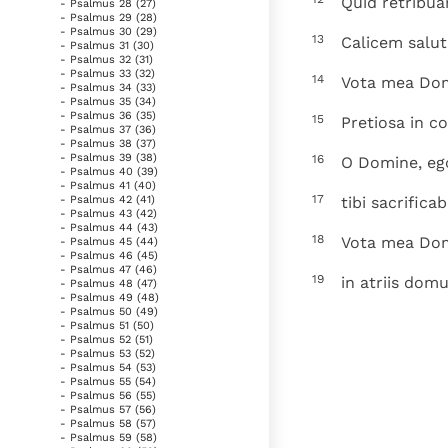
Quid retribua
- Psalmus 28 (27)
- Psalmus 29 (28)
- Psalmus 30 (29)
13
Calicem salut
- Psalmus 31 (30)
- Psalmus 32 (31)
- Psalmus 33 (32)
14
Vota mea Dom
- Psalmus 34 (33)
- Psalmus 35 (34)
- Psalmus 36 (35)
15
Pretiosa in 
- Psalmus 37 (36)
- Psalmus 38 (37)
- Psalmus 39 (38)
16
O Domine, ego 
- Psalmus 40 (39)
- Psalmus 41 (40)
17
tibi sacrific
- Psalmus 42 (41)
- Psalmus 43 (42)
- Psalmus 44 (43)
18
Vota mea Dom
- Psalmus 45 (44)
- Psalmus 46 (45)
- Psalmus 47 (46)
19
in atriis dom
- Psalmus 48 (47)
- Psalmus 49 (48)
- Psalmus 50 (49)
- Psalmus 51 (50)
- Psalmus 52 (51)
- Psalmus 53 (52)
- Psalmus 54 (53)
- Psalmus 55 (54)
- Psalmus 56 (55)
- Psalmus 57 (56)
- Psalmus 58 (57)
- Psalmus 59 (58)