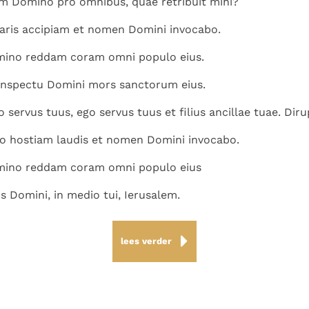
m Domino pro omnibus, quae retribuit mihi?
aris accipiam et nomen Domini invocabo.
ino reddam coram omni populo eius.
conspectu Domini mors sanctorum eius.
servus tuus, ego servus tuus et filius ancillae tuae. Diru
abo hostiam laudis et nomen Domini invocabo.
ino reddam coram omni populo eius
us Domini, in medio tui, Ierusalem.
lees verder