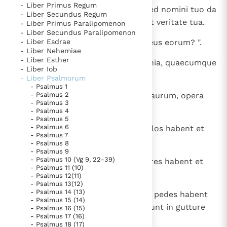
- Liber Primus Regum
1
Non nobis, Domine, non nobis, sed nomini tuo da
Thema’s
Doneren
- Liber Secundus Regum
gloriam super misericordia tua et veritate tua.
- Liber Primus Paralipomenon
Berichten
Nieuwsbrief
- Liber Secundus Paralipomenon
2
- Liber Esdrae
Quare dicent gentes: " Ubi est Deus eorum? ".
Denzinger
Gebruiksvoorwaarden
- Liber Nehemiae
- Liber Esther
3
Deus autem noster in caelo; omnia, quaecumque
- Liber Iob
Nieuwste Documenten
voluit, fecit.
- Liber Psalmorum
5. Het gebed van de Kerk
- Psalmus 1
4
- Psalmus 2
Simulacra gentium argentum et aurum, opera
In Christus wordt onze honger vervuld
- Psalmus 3
manuum hominum.
- Psalmus 4
Leer de kostbare parel van Gods koninkrijk te
- Psalmus 5
- Psalmus 6
5
Os habent et non loquentur, oculos habent et
herkennen
Gods Koninkrijk groeit stilletjes door liefde, niet door
- Psalmus 7
non videbunt.
- Psalmus 8
dwang
De mystiek. De mystieke verschijnselen en de
- Psalmus 9
heiligheid
- Psalmus 10 (Vg 9, 22-39)
6
Aures habent et non audient, nares habent et
- Psalmus 11 (10)
Berichten
non odorabunt.
- Psalmus 12(11)
- Psalmus 13(12)
Het Vaticaan publiceert een nieuwe Latijnse uitgave
- Psalmus 14 (13)
7
Manus habent et non palpabunt, pedes habent
- Psalmus 15 (14)
van het Romeins martyrologium
Vaticaanse financiële waakhond verliest autonomie
et non ambulabunt; non clamabunt in gutture
- Psalmus 16 (15)
- Psalmus 17 (16)
Paus spreekt het Wereldvoedselprogramma toe
suo.
- Psalmus 18 (17)