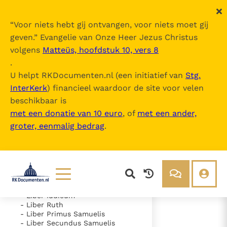
“
Voor niets hebt gij ontvangen, voor niets moet gij
geven.
” Evangelie van Onze Heer Jezus Christus
volgens
Matteüs, hoofdstuk 10, vers 8
Nova Vulgata
.
U helpt RKDocumenten.nl (een initiatief van
Stg.
InterKerk
) financieel waardoor de site voor velen
Inhoudsopgave
beschikbaar is
uitklappen
met een donatie van 10 euro
, of
met een ander,
groter, eenmalig bedrag
.
- Vetus Testamentum
- Liber Genesis
- Liber Exodus
- Liber Leviticus
- Liber Numeri
- Liber Deuteronomii
- Liber Iosue
Lezen
Over ons
- Liber Iudicum
- Liber Ruth
Documenten
Over RK Documenten
- Liber Primus Samuelis
- Liber Secundus Samuelis
- Psalmus 115 (113 B)
Bijbel
Meedoen