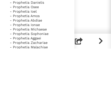
- Prophetia Danielis
- Prophetia Osee
- Prophetia Ioel
- Prophetia Amos
- Prophetia Abdiae
- Prophetia Ionae
- Prophetia Michaeae
- Prophetia Sophoniae
- Prophetia Aggaei
- Prophetia Zachariae
- Prophetia Malachiae
- Liber Thobis
- Liber Iudith
- Liber Primus Maccabaeorum
- Liber Secundus Maccabaeorum
- Liber Sapientiae
- Liber Ecclesiasticus
- Liber Baruch
- Prophetia Nahum
- Prophetia Habacuc
- Novum Testamentum