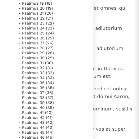
- Psalmus 19 (18)
Paus Leo XIV in Pavia: "De stad is zowel een gave als
8
Similes illis erunt, qui faciunt ea, et omnes, qui
- Psalmus 20 (19)
een taak"
Paus in Pavia: St. Augustinus toont ons de noodzaak om
- Psalmus 21 (20)
confidunt in eis.
- Psalmus 22 (21)
"naar het innerlijk" toe te keren.
- Psalmus 23 (22)
9
Domus Israel speravit in Domino: adiutorium
- Psalmus 24 (23)
RK Documenten stelt heel veel belangrijke
- Psalmus 25 (24)
eorum et scutum eorum est.
kerkelijke documenten van de Rooms
- Psalmus 26 (25)
- Psalmus 27 (26)
Katholieke Kerk in het Nederlands beschikbaar
10
Domus Aaron speravit in Domino: adiutorium
- Psalmus 28 (27)
- Psalmus 29 (28)
en is volledig afhankelijk van donaties.
eorum et scutum eorum est.
- Psalmus 30 (29)
- Psalmus 31 (30)
11
- Psalmus 32 (31)
Qui timent Dominum, speraverunt in Domino:
Ik help mee!
- Psalmus 33 (32)
adiutorium eorum et scutum eorum est.
- Psalmus 34 (33)
- Psalmus 35 (34)
- Psalmus 36 (35)
12
Dominus memor fuit nostri et benedicet nobis:
- Psalmus 37 (36)
benedicet domui Israel, benedicet domui Aaron,
- Psalmus 38 (37)
- Psalmus 39 (38)
- Psalmus 40 (39)
13
benedicet omnibus, qui timent Dominum, pusillis
- Psalmus 41 (40)
cum maioribus.
- Psalmus 42 (41)
- Psalmus 43 (42)
- Psalmus 44 (43)
14
Adiciat Dominus super vos, super vos et super
- Psalmus 45 (44)
filios vestros.
- Psalmus 46 (45)