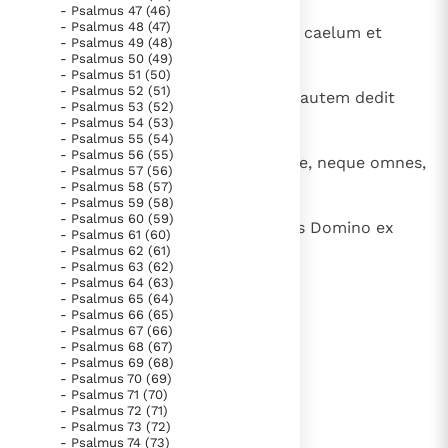
- Psalmus 47 (46)
- Psalmus 48 (47)
15
Benedicti vos a Domino, qui fecit caelum et
- Psalmus 49 (48)
terram.
- Psalmus 50 (49)
- Psalmus 51 (50)
- Psalmus 52 (51)
16
Caeli, caeli sunt Domino, terram autem dedit
- Psalmus 53 (52)
filiis hominum.
- Psalmus 54 (53)
- Psalmus 55 (54)
- Psalmus 56 (55)
17
Non mortui laudabunt te, Domine, neque omnes,
- Psalmus 57 (56)
qui descendunt in silentium,
- Psalmus 58 (57)
- Psalmus 59 (58)
- Psalmus 60 (59)
18
sed nos, qui vivimus, benedicimus Domino ex
- Psalmus 61 (60)
- Psalmus 62 (61)
hoc nunc et usque in saeculum.
- Psalmus 63 (62)
- Psalmus 64 (63)
- Psalmus 65 (64)
- Psalmus 66 (65)
lees verder
- Psalmus 67 (66)
- Psalmus 68 (67)
- Psalmus 69 (68)
- Psalmus 70 (69)
- Psalmus 71 (70)
- Psalmus 72 (71)
- Psalmus 73 (72)
- Psalmus 74 (73)