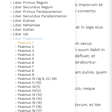
- Liber Primus Regum
1
Beatus vir, qui non abiit in consilio impiorum et
Thema’s
Doneren
- Liber Secundus Regum
in via peccatorum non stetit et in conventu
- Liber Primus Paralipomenon
Berichten
Nieuwsbrief
- Liber Secundus Paralipomenon
derisorum non sedit,
- Liber Esdrae
Denzinger
Gebruiksvoorwaarden
- Liber Nehemiae
2
sed in lege Domini voluntas eius, et in lege eius
- Liber Esther
meditatur die ac nocte.
- Liber Iob
Nieuwste Documenten
- Liber Psalmorum
5. Het gebed van de Kerk
- Psalmus 1
3
Et erit tamquam lignum plantatum secus
- Psalmus 2
decursus aquarum, quod fructum suum dabit in
In Christus wordt onze honger vervuld
- Psalmus 3
- Psalmus 4
tempore suo; et folium eius non defluet, et
Leer de kostbare parel van Gods koninkrijk te
- Psalmus 5
omnia, quaecumque faciet, prosperabuntur.
- Psalmus 6
herkennen
Gods Koninkrijk groeit stilletjes door liefde, niet door
- Psalmus 7
- Psalmus 8
dwang
4
Non sic impii, non sic, sed tamquam pulvis, quem
De mystiek. De mystieke verschijnselen en de
- Psalmus 9
proicit ventus.
heiligheid
- Psalmus 10 (Vg 9, 22-39)
- Psalmus 11 (10)
Berichten
- Psalmus 12(11)
5
Ideo non consurgent impii in iudicio, neque
- Psalmus 13(12)
Het Vaticaan publiceert een nieuwe Latijnse uitgave
peccatores in concilio iustorum.
- Psalmus 14 (13)
- Psalmus 15 (14)
van het Romeins martyrologium
Vaticaanse financiële waakhond verliest autonomie
- Psalmus 16 (15)
6
Quoniam novit Dominus viam iustorum, et iter
- Psalmus 17 (16)
Paus spreekt het Wereldvoedselprogramma toe
impiorum peribit.
- Psalmus 18 (17)