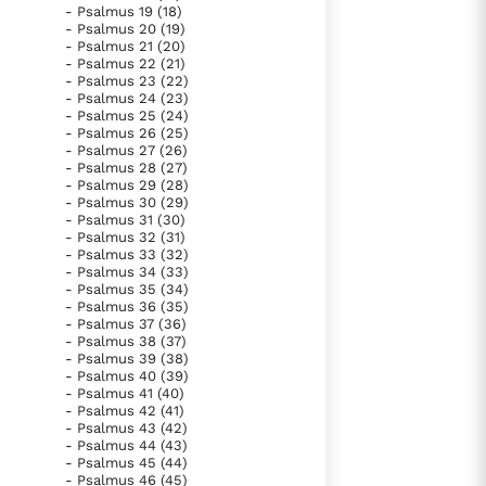
- Psalmus 19 (18)
Paus Leo XIV in Pavia: "De stad is zowel een gave als
- Psalmus 20 (19)
een taak"
Paus in Pavia: St. Augustinus toont ons de noodzaak om
- Psalmus 21 (20)
- Psalmus 22 (21)
lees verder
"naar het innerlijk" toe te keren.
- Psalmus 23 (22)
- Psalmus 24 (23)
RK Documenten stelt heel veel belangrijke
- Psalmus 25 (24)
kerkelijke documenten van de Rooms
- Psalmus 26 (25)
- Psalmus 27 (26)
Katholieke Kerk in het Nederlands beschikbaar
- Psalmus 28 (27)
- Psalmus 29 (28)
en is volledig afhankelijk van donaties.
- Psalmus 30 (29)
- Psalmus 31 (30)
- Psalmus 32 (31)
Ik help mee!
- Psalmus 33 (32)
- Psalmus 34 (33)
- Psalmus 35 (34)
- Psalmus 36 (35)
- Psalmus 37 (36)
- Psalmus 38 (37)
- Psalmus 39 (38)
- Psalmus 40 (39)
- Psalmus 41 (40)
- Psalmus 42 (41)
- Psalmus 43 (42)
- Psalmus 44 (43)
- Psalmus 45 (44)
- Psalmus 46 (45)