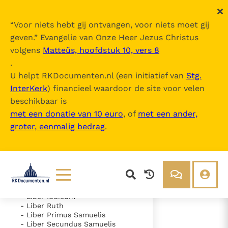
“
Voor niets hebt gij ontvangen, voor niets moet gij
geven.
” Evangelie van Onze Heer Jezus Christus
volgens
Matteüs, hoofdstuk 10, vers 8
Nova Vulgata
.
U helpt RKDocumenten.nl (een initiatief van
Stg.
InterKerk
) financieel waardoor de site voor velen
Inhoudsopgave
beschikbaar is
uitklappen
met een donatie van 10 euro
, of
met een ander,
groter, eenmalig bedrag
.
- Vetus Testamentum
- Liber Genesis
- Liber Exodus
- Liber Leviticus
- Liber Numeri
- Liber Deuteronomii
- Liber Iosue
Lezen
Over ons
- Liber Iudicum
- Liber Ruth
Documenten
Over RK Documenten
- Liber Primus Samuelis
- Liber Secundus Samuelis
- Psalmus 1
Bijbel
Meedoen