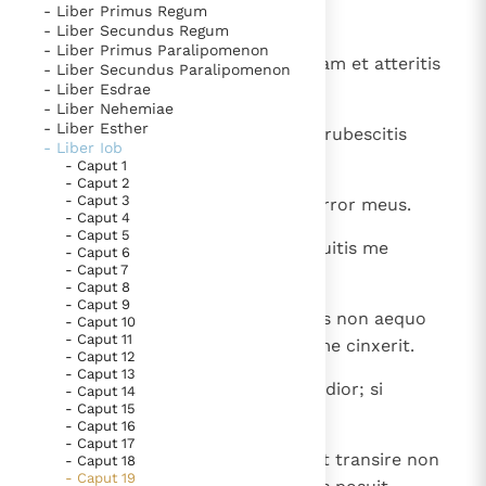
- Liber Primus Regum
1
Respondens autem Iob dixit:
Thema’s
Doneren
- Liber Secundus Regum
- Liber Primus Paralipomenon
Berichten
Nieuwsbrief
2
" Usquequo affligitis animam meam et atteritis
- Liber Secundus Paralipomenon
- Liber Esdrae
me sermonibus?
Denzinger
Gebruiksvoorwaarden
- Liber Nehemiae
- Liber Esther
3
En decies obiurgatis me et non erubescitis
- Liber Iob
Nieuwste Documenten
opprimentes me.
- Caput 1
- Caput 2
5. Het gebed van de Kerk
- Caput 3
4
Nempe, etsi erravi, mecum erit error meus.
In Christus wordt onze honger vervuld
- Caput 4
- Caput 5
5
Si vos contra me erigimini et arguitis me
Leer de kostbare parel van Gods koninkrijk te
- Caput 6
- Caput 7
opprobriis meis,
herkennen
Gods Koninkrijk groeit stilletjes door liefde, niet door
- Caput 8
- Caput 9
dwang
De mystiek. De mystieke verschijnselen en de
6
saltem nunc intellegite quia Deus non aequo
- Caput 10
heiligheid
- Caput 11
iudicio afflixerit me et rete suo me cinxerit.
- Caput 12
Berichten
- Caput 13
7
Etsi clamo: Vim patior!, non exaudior; si
- Caput 14
Het Vaticaan publiceert een nieuwe Latijnse uitgave
- Caput 15
vociferor, non est qui iudicet.
- Caput 16
van het Romeins martyrologium
Vaticaanse financiële waakhond verliest autonomie
- Caput 17
8
Semitam meam circumsaepsit, et transire non
- Caput 18
Paus spreekt het Wereldvoedselprogramma toe
- Caput 19