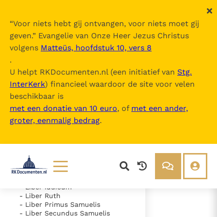
“
Voor niets hebt gij ontvangen, voor niets moet gij
geven.
” Evangelie van Onze Heer Jezus Christus
volgens
Matteüs, hoofdstuk 10, vers 8
Nova Vulgata
.
U helpt RKDocumenten.nl (een initiatief van
Stg.
InterKerk
) financieel waardoor de site voor velen
Inhoudsopgave
beschikbaar is
uitklappen
met een donatie van 10 euro
, of
met een ander,
groter, eenmalig bedrag
.
- Vetus Testamentum
- Liber Genesis
- Liber Exodus
- Liber Leviticus
- Liber Numeri
- Liber Deuteronomii
- Liber Iosue
Lezen
Over ons
- Liber Iudicum
- Liber Ruth
Documenten
Over RK Documenten
- Liber Primus Samuelis
- Liber Secundus Samuelis
- Caput 19
Bijbel
Meedoen