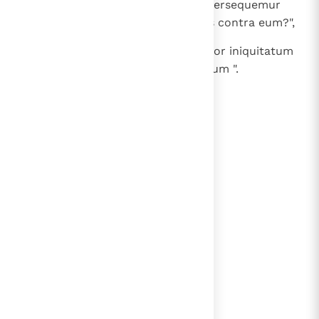
28
Si ergo nunc dicitis: "Quomodo persequemur
eum et radicem verbi inveniemus contra eum?",
29
timete a facie gladii, quoniam ultor iniquitatum
gladius est; et scitote esse iudicium ".
lees verder