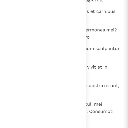
22
Quare persequimini me sicut Deus et carnibus
meis non saturamini?
23
Quis mihi tribuat, ut scribantur sermones mei?
Quis mihi det, ut exarentur in libro
24
stilo ferreo et plumbeo, in aeternum sculpantur
in silice?
25
Scio enim quod redemptor meus vivit et in
novissimo super pulvere stabit;
26
et post pellem meam hanc, quam abstraxerunt,
et de carne mea videbo Deum.
27
Quem visurus sum ego ipse, et oculi mei
conspecturi sunt, et non alienum. Consumpti
sunt renes mei in sinu meo.