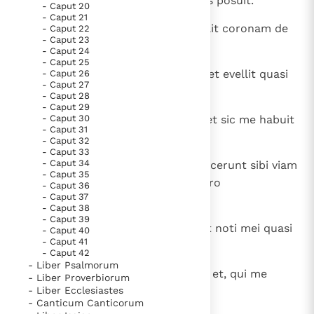
possum; et in calle meo tenebras posuit.
- Caput 20
Paus Leo XIV in Pavia: "De stad is zowel een gave als
- Caput 21
een taak"
9
Spoliavit me gloria mea et abstulit coronam de
- Caput 22
Paus in Pavia: St. Augustinus toont ons de noodzaak om
- Caput 23
capite meo.
"naar het innerlijk" toe te keren.
- Caput 24
- Caput 25
RK Documenten stelt heel veel belangrijke
10
Destruxit me undique, et pereo, et evellit quasi
- Caput 26
- Caput 27
kerkelijke documenten van de Rooms
arborem spem meam.
- Caput 28
Katholieke Kerk in het Nederlands beschikbaar
- Caput 29
11
- Caput 30
Iratus est contra me furor eius, et sic me habuit
en is volledig afhankelijk van donaties.
- Caput 31
quasi hostem suum.
- Caput 32
- Caput 33
Ik help mee!
- Caput 34
12
Simul venerunt turmae eius et fecerunt sibi viam
- Caput 35
adversus me et obsederunt in gyro
- Caput 36
- Caput 37
tabernaculum meum.
- Caput 38
- Caput 39
13
Fratres meos longe fecit a me, et noti mei quasi
- Caput 40
- Caput 41
alieni recesserunt a me.
- Caput 42
- Liber Psalmorum
14
Dereliquerunt me propinqui mei, et, qui me
- Liber Proverbiorum
- Liber Ecclesiastes
noverant, obliti sunt mei.
- Canticum Canticorum