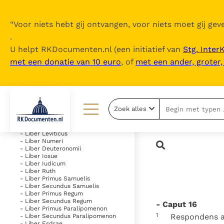
“
Voor niets hebt gij ontvangen, voor niets moet gij geve
.
U helpt RKDocumenten.nl (een initiatief van
Stg. Inter
met een donatie van 10 euro
, of
met een ander, groter
Inhoudsopgave
uitklappen
- Vetus Testamentum
Zoek alles
- Liber Genesis
- Liber Exodus
Lezen
Over ons
- Liber Leviticus
- Liber Numeri
- Liber Deuteronomii
Documenten
Over RK Documenten
- Liber Iosue
- Liber Iudicum
Bijbel
Meedoen
- Liber Ruth
- Liber Primus Samuelis
- Liber Secundus Samuelis
Thema’s
Doneren
- Liber Primus Regum
- Liber Secundus Regum
- Caput 16
Berichten
Nieuwsbrief
- Liber Primus Paralipomenon
1
Respondens a
- Liber Secundus Paralipomenon
- Liber Esdrae