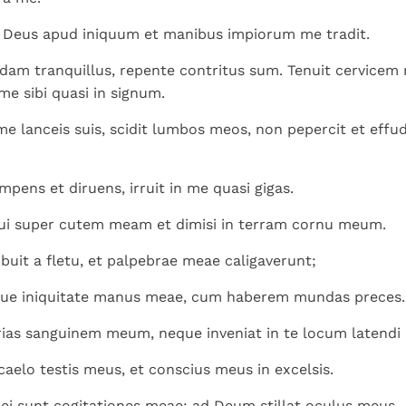
 Deus apud iniquum et manibus impiorum me tradit.
ndam tranquillus, repente contritus sum. Tenuit cervicem
me sibi quasi in signum.
e lanceis suis, scidit lumbos meos, non pepercit et effudi
mpens et diruens, irruit in me quasi gigas.
i super cutem meam et dimisi in terram cornu meum.
buit a fletu, et palpebrae meae caligaverunt;
ue iniquitate manus meae, cum haberem mundas preces.
rias sanguinem meum, neque inveniat in te locum latendi
caelo testis meus, et conscius meus in excelsis.
ei sunt cogitationes meae: ad Deum stillat oculus meus.