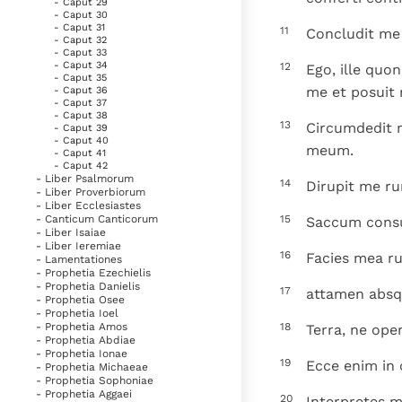
- Caput 29
- Caput 30
- Caput 31
11
Concludit me
- Caput 32
- Caput 33
- Caput 34
12
Ego, ille quo
- Caput 35
me et posuit 
- Caput 36
- Caput 37
- Caput 38
13
Circumdedit m
- Caput 39
- Caput 40
meum.
- Caput 41
- Caput 42
- Liber Psalmorum
14
Dirupit me ru
- Liber Proverbiorum
- Liber Ecclesiastes
15
- Canticum Canticorum
Saccum consu
- Liber Isaiae
- Liber Ieremiae
16
Facies mea ru
- Lamentationes
- Prophetia Ezechielis
- Prophetia Danielis
17
attamen absq
- Prophetia Osee
- Prophetia Ioel
18
- Prophetia Amos
Terra, ne ope
- Prophetia Abdiae
- Prophetia Ionae
19
Ecce enim in 
- Prophetia Michaeae
- Prophetia Sophoniae
- Prophetia Aggaei
20
Interpretes m