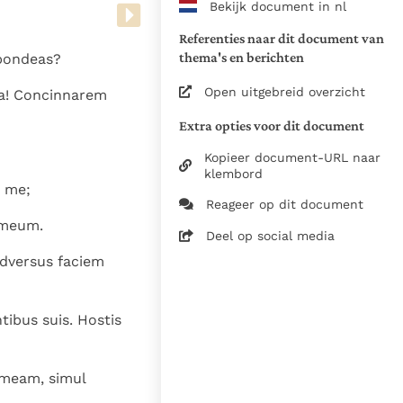
Bekijk document in nl
www.vatican.va/archive/bible/
vulgata_vetus-testamentum_lt.
Referenties naar dit document van
www.vatican.va/archive/bible/
thema's en berichten
spondeas?
vulgata_novum-testamentum_lt
Open uitgebreid overzicht
ea! Concinnarem
Voor de versnummering op deze
Extra opties voor dit document
aansluiting gezocht bij de Willi
om de teksten van de Willibror
Kopieer document-URL naar
naast elkaar te kunnen present
klembord
a me;
Reageer op dit document
Daar waar de versnummering v
 meum.
elkaar afwijken is dus die van
Deel op social media
in de Vulgaatversie, het oorsp
adversus faciem
haakjes is weergegeven.
Zie de gebruiksvoorwaarden v
tibus suis. Hostis
1979
28-12-2014
 meam, simul
5061