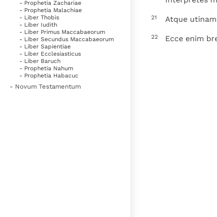
- Prophetia Zachariae
- Prophetia Malachiae
21
- Liber Thobis
Atque utinam 
- Liber Iudith
- Liber Primus Maccabaeorum
22
Ecce enim bre
- Liber Secundus Maccabaeorum
- Liber Sapientiae
- Liber Ecclesiasticus
- Liber Baruch
- Prophetia Nahum
- Prophetia Habacuc
- Novum Testamentum