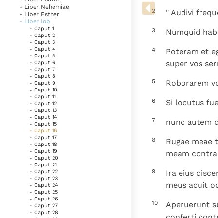
Denzinger
Gebruiksvoorwaarden
- Liber Nehemiae
2
" Audivi freq
- Liber Esther
- Liber Iob
- Caput 1
3
Numquid habe
- Caput 2
- Caput 3
- Caput 4
4
Poteram et eg
- Caput 5
super vos se
- Caput 6
- Caput 7
- Caput 8
5
Roborarem v
- Caput 9
- Caput 10
- Caput 11
6
Si locutus fu
- Caput 12
- Caput 13
- Caput 14
7
nunc autem d
- Caput 15
- Caput 16
- Caput 17
8
Rugae meae te
- Caput 18
- Caput 19
meam contrad
- Caput 20
- Caput 21
9
Ira eius disc
- Caput 22
- Caput 23
meus acuit oc
- Caput 24
- Caput 25
- Caput 26
10
Aperuerunt s
- Caput 27
- Caput 28
conferti cont