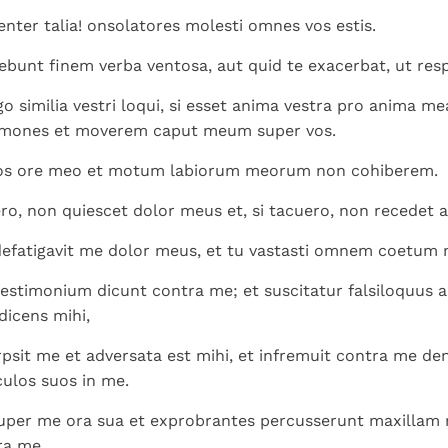
Paus in Pavia: St.
koninkrijk te
als een taak"
groeit stilletjes door
uenter talia! onsolatores molesti omnes vos estis.
Augustinus toont ons de
herkennen
De mystiek. De
liefde, niet door
noodzaak om "naar het
mystieke
bunt finem verba ventosa, aut quid te exacerbat, ut re
dwang
innerlijk" toe te keren.
verschijnselen en de
o similia vestri loqui, si esset anima vestra pro anima m
heiligheid
rmones et moverem caput meum super vos.
os ore meo et motum labiorum meorum non cohiberem.
ero, non quiescet dolor meus et, si tacuero, non recedet 
efatigavit me dolor meus, et tu vastasti omnem coetum
stimonium dicunt contra me; et suscitatur falsiloquus 
icens mihi,
erpsit me et adversata est mihi, et infremuit contra me den
ulos suos in me.
uper me ora sua et exprobrantes percusserunt maxillam
ra me.