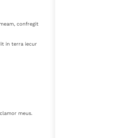
lat
 meam, confregit
t in terra iecur
 clamor meus.