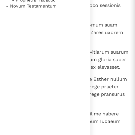
sibi, sed nec motum quidem de loco sessionis
- Novum Testamentum
suae, indignatus est valde.
10
Et, dissimulata ira, reversus in domum suam
convocavit ad se amicos suos et Zares uxorem
suam
11
et exposuit illis magnitudinem divitiarum suarum
filiorumque turbam, et quanta eum gloria super
omnes principes et servos suos rex elevasset.
12
Et post haec ait: “ Regina quoque Esther nullum
alium vocavit ad convivium cum rege praeter
me; apud quam etiam cras cum rege pransurus
sum.
13
Et, cum omnia haec habeam, nihil me habere
puto, quamdiu videro Mardochaeum Iudaeum
sedentem in foribus regis ”.