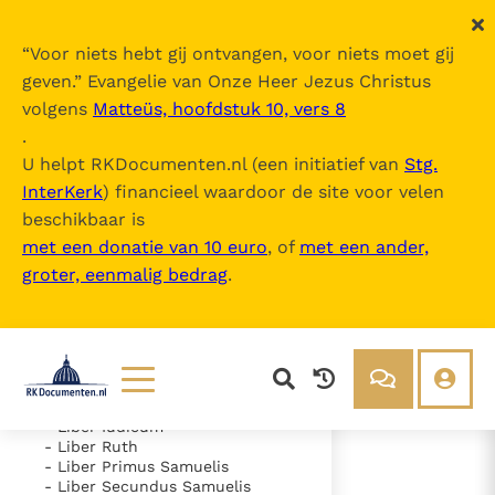
“
Voor niets hebt gij ontvangen, voor niets moet gij
geven.
” Evangelie van Onze Heer Jezus Christus
volgens
Matteüs, hoofdstuk 10, vers 8
Nova Vulgata
.
U helpt RKDocumenten.nl (een initiatief van
Stg.
InterKerk
) financieel waardoor de site voor velen
Inhoudsopgave
beschikbaar is
uitklappen
met een donatie van 10 euro
, of
met een ander,
groter, eenmalig bedrag
.
- Vetus Testamentum
- Liber Genesis
- Liber Exodus
- Liber Leviticus
- Liber Numeri
- Liber Deuteronomii
- Liber Iosue
Lezen
Over ons
- Liber Iudicum
- Liber Ruth
Documenten
Over RK Documenten
- Liber Primus Samuelis
- Liber Secundus Samuelis
- Caput 5
Bijbel
Meedoen