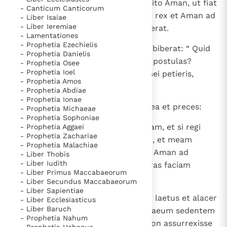
5
Statimque rex: “ Vocate, inquit, cito Aman, ut fiat
Paus Leo XIV in Pavia: "De stad is zowel een gave als
- Canticum Canticorum
verbum Esther ”. Venerunt itaque rex et Aman ad
- Liber Isaiae
een taak"
Paus in Pavia: St. Augustinus toont ons de noodzaak om
- Liber Ieremiae
convivium, quod eis regina paraverat.
"naar het innerlijk" toe te keren.
- Lamentationes
- Prophetia Ezechielis
6
RK Documenten stelt heel veel belangrijke
Dixitque ei rex, postquam vinum biberat: “ Quid
- Prophetia Danielis
petis, ut detur tibi, et pro qua re postulas?
kerkelijke documenten van de Rooms
- Prophetia Osee
- Prophetia Ioel
Etiamsi dimidiam partem regni mei petieris,
Katholieke Kerk in het Nederlands beschikbaar
- Prophetia Amos
impetrabis ”.
en is volledig afhankelijk van donaties.
- Prophetia Abdiae
- Prophetia Ionae
7
Cui respondit Esther: “ Petitio mea et preces:
- Prophetia Michaeae
Ik help mee!
- Prophetia Sophoniae
8
Si inveni in conspectu regis gratiam, et si regi
- Prophetia Aggaei
- Prophetia Zachariae
placet, ut det mihi, quod postulo, et meam
- Prophetia Malachiae
impleat petitionem, veniat rex et Aman ad
- Liber Thobis
- Liber Iudith
convivium, quod parabo eis, et cras faciam
- Liber Primus Maccabaeorum
secundum verbum regis ”.
- Liber Secundus Maccabaeorum
- Liber Sapientiae
9
Egressus est itaque illo die Aman laetus et alacer
- Liber Ecclesiasticus
- Liber Baruch
corde. Cumque vidisset Mardochaeum sedentem
- Prophetia Nahum
in foribus palatii, et non solum non assurrexisse
- Prophetia Habacuc