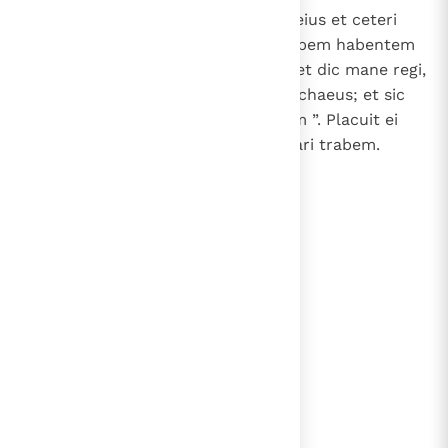
14
Responderuntque ei Zares uxor eius et ceteri
amici: “ Iube parari excelsam trabem habentem
altitudinis quinquaginta cubitos et dic mane regi,
ut appendatur super eam Mardochaeus; et sic
ibis cum rege laetus ad convivium ”. Placuit ei
consilium et iussit excelsam parari trabem.
lees verder