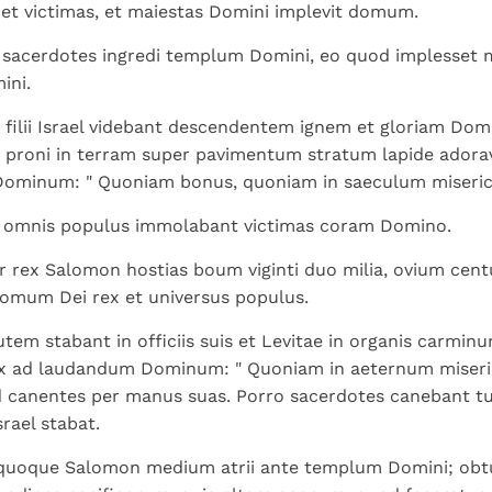
Paus in Pavia: St.
koninkrijk te
et victimas, et maiestas Domini implevit domum.
als een taak"
groeit stilletjes door
Augustinus toont ons de
herkennen
De mystiek. De
liefde, niet door
 sacerdotes ingredi templum Domini, eo quod implesset 
noodzaak om "naar het
mystieke
dwang
ini.
innerlijk" toe te keren.
verschijnselen en de
heiligheid
 filii Israel videbant descendentem ignem et gloriam Do
 proni in terram super pavimentum stratum lapide adora
Dominum: " Quoniam bonus, quoniam in saeculum misericor
 omnis populus immolabant victimas coram Domino.
ur rex Salomon hostias boum viginti duo milia, ovium centu
domum Dei rex et universus populus.
tem stabant in officiis suis et Levitae in organis carmin
ex ad laudandum Dominum: " Quoniam in aeternum miserico
 canentes per manus suas. Porro sacerdotes canebant tu
rael stabat.
 quoque Salomon medium atrii ante templum Domini; obtu