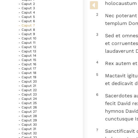
Denzinger
Gebruiksvoorwaarden
holocaustum 
- Caput 2
- Caput 3
- Caput 4
2
Nec poterant
- Caput 5
- Caput 6
templum Dom
- Caput 7
- Caput 8
- Caput 9
3
Sed et omnes
- Caput 10
et corruentes
- Caput 11
- Caput 12
laudaverunt 
- Caput 13
- Caput 14
- Caput 15
4
Rex autem et
- Caput 16
- Caput 17
- Caput 18
5
Mactavit igit
- Caput 19
- Caput 20
et dedicavit 
- Caput 21
- Caput 22
6
- Caput 23
Sacerdotes au
- Caput 24
fecit David r
- Caput 25
- Caput 26
hymnos David
- Caput 27
- Caput 28
cunctusque Is
- Caput 29
- Caput 30
- Caput 31
7
Sanctificavit
- Caput 32
- Caput 33