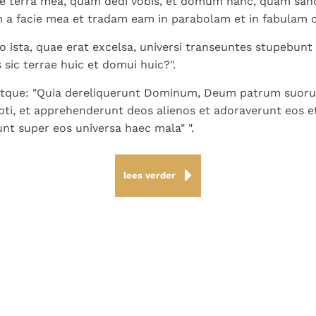
e terra mea, quam dedi vobis, et domum hanc, quam sanc
 a facie mea et tradam eam in parabolam et in fabulam c
 ista, quae erat excelsa, universi transeuntes stupebunt 
 sic terrae huic et domui huic?".
que: "Quia dereliquerunt Dominum, Deum patrum suorum
pti, et apprehenderunt deos alienos et adoraverunt eos e
unt super eos universa haec mala" ".
lees verder