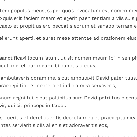
utem populus meus, super quos invocatum est nomen me
exquisierit faciem meam et egerit paenitentiam a viis suis 
aelo et propitius ero peccatis eorum et sanabo terram 
i erunt aperti, et aures meae attentae ad orationem eius, 
 sanctificavi locum istum, ut sit nomen meum ibi in semp
uli mei et cor meum ibi cunctis diebus.
 ambulaveris coram me, sicut ambulavit David pater tuus, 
aecepi tibi, et decreta et iudicia mea servaveris,
onum regni tui, sicut pollicitus sum David patri tuo dicen
ir, qui sit princeps in Israel.
si fueritis et dereliqueritis decreta mea et praecepta me
ntes servieritis diis alienis et adoraveritis eos,