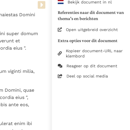
Bekijk document in nl
www.vatican.va/archive/bible/
vulgata_vetus-testamentum_lt.
Referenties naar dit document van
maiestas Domini
www.vatican.va/archive/bible/
thema's en berichten
vulgata_novum-testamentum_lt
Open uitgebreid overzicht
mini super domum
Voor de versnummering op deze
Extra opties voor dit document
verunt et
aansluiting gezocht bij de Willi
dia eius ".
om de teksten van de Willibror
Kopieer document-URL naar
naast elkaar te kunnen present
klembord
Reageer op dit document
Daar waar de versnummering v
m viginti milia,
elkaar afwijken is dus die van
Deel op social media
in de Vulgaatversie, het oorsp
haakjes is weergegeven.
um Domini, quae
Zie de gebruiksvoorwaarden v
rdia eius ",
bis ante eos,
1979
28-12-2014
lerat enim ibi
5061