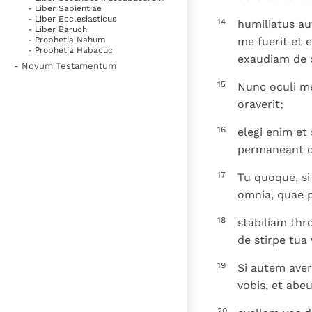
- Liber Sapientiae
- Liber Ecclesiasticus
14
humiliatus a
- Liber Baruch
me fuerit et 
- Prophetia Nahum
- Prophetia Habacuc
exaudiam de c
- Novum Testamentum
15
Nunc oculi me
oraverit;
16
elegi enim et
permaneant oc
17
Tu quoque, si
omnia, quae pr
18
stabiliam thr
de stirpe tua v
19
Si autem aver
vobis, et abeu
20