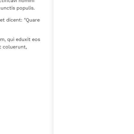
tificavi nomini
unctis populis.
et dicent: "Quare
, qui eduxit eos
t coluerunt,