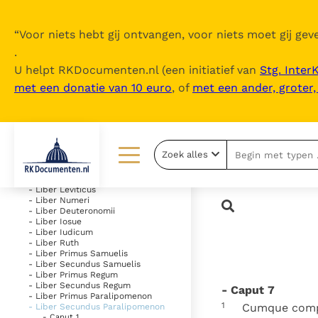
“
Voor niets hebt gij ontvangen, voor niets moet gij geve
.
U helpt RKDocumenten.nl (een initiatief van
Stg. Inter
met een donatie van 10 euro
, of
met een ander, groter
Inhoudsopgave
uitklappen
- Vetus Testamentum
Zoek alles
- Liber Genesis
- Liber Exodus
Lezen
Over ons
- Liber Leviticus
- Liber Numeri
- Liber Deuteronomii
Documenten
Over RK Documenten
- Liber Iosue
- Liber Iudicum
Bijbel
Meedoen
- Liber Ruth
- Liber Primus Samuelis
- Liber Secundus Samuelis
Thema’s
Doneren
- Liber Primus Regum
- Liber Secundus Regum
- Caput 7
Berichten
Nieuwsbrief
- Liber Primus Paralipomenon
1
Cumque compl
- Liber Secundus Paralipomenon
- Caput 1