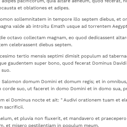
 adipes pacificorum, quia altare aeneum, quod fecerat, n
ocausta et oblationes et adipes.
lomon sollemnitatem in tempore illo septem diebus, et o
magna valde ab introitu Emath usque ad torrentem Aegypt
die octavo collectam magnam, eo quod dedicassent altar
tem celebrassent diebus septem.
 vicesimo tertio mensis septimi dimisit populum ad taberna
que gaudentem super bono, quod fecerat Dominus Davidi
 suo.
 Salomon domum Domini et domum regis; et in omnibus
n corde suo, ut faceret in domo Domini et in domo sua, p
m ei Dominus nocte et ait: " Audivi orationem tuam et el
sacrificii.
aelum, et pluvia non fluxerit, et mandavero et praecepero
am, et misero pestilentiam in populum meum,