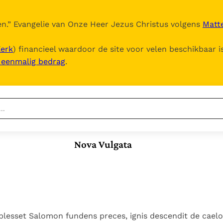
n.
” Evangelie van Onze Heer Jezus Christus volgens
Matte
Kerk
) financieel waardoor de site voor velen beschikbaar i
, eenmalig bedrag
.
Nieuwste
Berichten
Nova Vulgata
Documenten
Het Vaticaan publiceert
een nieuwe Latijnse
5. Het gebed van de
Vaticaanse financiële
uitgave van het Romeins
Kerk
waakhond verliest
In Christus wordt
martyrologium
Paus spreekt het
autonomie
onze honger vervuld
Wereldvoedselprogramma
Leer de kostbare
Paus Leo XIV in Pavia: "De
toe
parel van Gods
esset Salomon fundens preces, ignis descendit de caelo 
stad is zowel een gave
Gods Koninkrijk