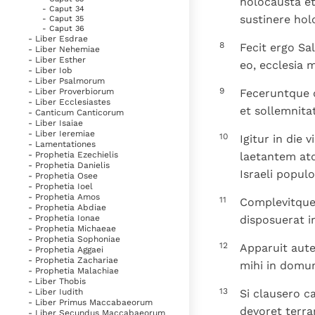
holocausta et
- Caput 34
sustinere hol
- Caput 35
- Caput 36
- Liber Esdrae
8
Fecit ergo Sa
- Liber Nehemiae
- Liber Esther
eo, ecclesia 
- Liber Iob
- Liber Psalmorum
9
Feceruntque 
- Liber Proverbiorum
- Liber Ecclesiastes
et sollemnita
- Canticum Canticorum
- Liber Isaiae
- Liber Ieremiae
10
Igitur in die
- Lamentationes
laetantem at
- Prophetia Ezechielis
- Prophetia Danielis
Israeli populo
- Prophetia Osee
- Prophetia Ioel
- Prophetia Amos
11
Complevitque
- Prophetia Abdiae
disposuerat i
- Prophetia Ionae
- Prophetia Michaeae
- Prophetia Sophoniae
12
Apparuit aute
- Prophetia Aggaei
- Prophetia Zachariae
mihi in domum 
- Prophetia Malachiae
- Liber Thobis
13
Si clausero c
- Liber Iudith
- Liber Primus Maccabaeorum
devoret terr
- Liber Secundus Maccabaeorum