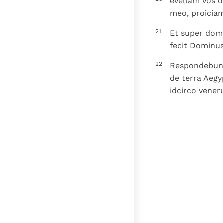
evellam vos d
meo, proiciam
21
Et super domo
fecit Dominus
22
Respondebunt
de terra Aegy
idcirco vener