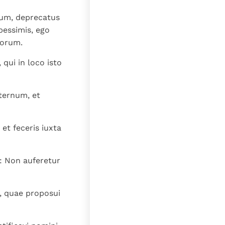
um, deprecatus
pessimis, ego
eorum.
qui in loco isto
iternum, et
et feceris iuxta
s: Non auferetur
a, quae proposui