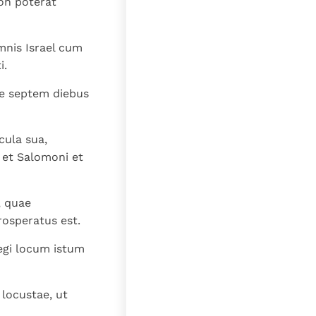
on poterat
lat
mnis Israel cum
i.
e septem diebus
cula sua,
 et Salomoni et
, quae
rosperatus est.
egi locum istum
 locustae, ut