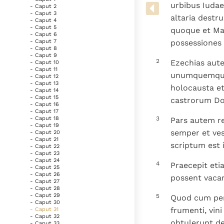
Denzinger
Gebruiksvoorwaarden
urbibus Iudae
- Caput 2
- Caput 3
altaria destr
- Caput 4
- Caput 5
quoque et Man
- Caput 6
possessiones e
- Caput 7
- Caput 8
- Caput 9
2
Ezechias aute
- Caput 10
- Caput 11
unumquemque 
- Caput 12
- Caput 13
holocausta et
- Caput 14
- Caput 15
castrorum Do
- Caput 16
- Caput 17
3
- Caput 18
Pars autem re
- Caput 19
semper et ves
- Caput 20
- Caput 21
scriptum est 
- Caput 22
- Caput 23
- Caput 24
4
Praecepit eti
- Caput 25
- Caput 26
possent vacar
- Caput 27
- Caput 28
- Caput 29
5
Quod cum percr
- Caput 30
frumenti, vin
- Caput 31
- Caput 32
obtulerunt d
- Caput 33