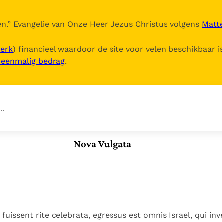
n.
” Evangelie van Onze Heer Jezus Christus volgens
Matte
Kerk
) financieel waardoor de site voor velen beschikbaar i
, eenmalig bedrag
.
Nieuwste
Berichten
Nova Vulgata
Documenten
Het Vaticaan publiceert
een nieuwe Latijnse
5. Het gebed van de
Vaticaanse financiële
uitgave van het Romeins
Kerk
waakhond verliest
In Christus wordt
martyrologium
Paus spreekt het
autonomie
onze honger vervuld
Wereldvoedselprogramma
Leer de kostbare
Paus Leo XIV in Pavia: "De
toe
parel van Gods
uissent rite celebrata, egressus est omnis Israel, qui inv
stad is zowel een gave
Gods Koninkrijk