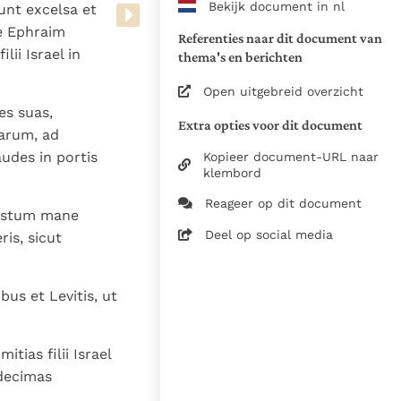
Bekijk document in nl
unt excelsa et
www.vatican.va/archive/bible/
de Ephraim
vulgata_vetus-testamentum_lt.
Referenties naar dit document van
ii Israel in
www.vatican.va/archive/bible/
thema's en berichten
vulgata_novum-testamentum_lt
Open uitgebreid overzicht
es suas,
Voor de versnummering op deze
Extra opties voor dit document
aansluiting gezocht bij de Willi
arum, ad
om de teksten van de Willibror
udes in portis
Kopieer document-URL naar
naast elkaar te kunnen present
klembord
Reageer op dit document
Daar waar de versnummering v
austum mane
elkaar afwijken is dus die van
Deel op social media
is, sicut
in de Vulgaatversie, het oorsp
haakjes is weergegeven.
Zie de gebruiksvoorwaarden v
us et Levitis, ut
1979
tias filii Israel
28-12-2014
 decimas
5061