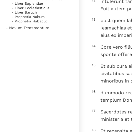
12
intulerunt t
- Liber Sapientiae
Fuit autem pr
- Liber Ecclesiasticus
- Liber Baruch
- Prophetia Nahum
13
post quem Iah
- Prophetia Habacuc
Iesmachias et
- Novum Testamentum
eius ex imper
14
Core vero fili
sponte offer
15
Et sub cura e
civitatibus s
minoribus in d
16
dummodo recen
templum Domin
17
Sacerdotes re
ministeria et
18
Et recensita 