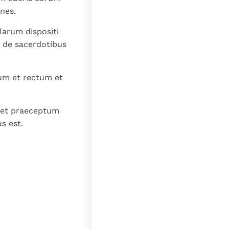
mnes.
larum dispositi
o de sacerdotibus
um et rectum et
m et praeceptum
s est.