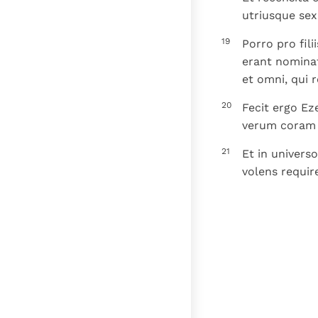
utriusque sexu
19
Porro pro fil
erant nominat
et omni, qui r
20
Fecit ergo E
verum coram
21
Et in univers
volens requir