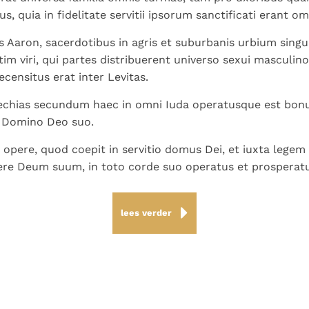
s, quia in fidelitate servitii ipsorum sanctificati erant o
iis Aaron, sacerdotibus in agris et suburbanis urbium singu
im viri, qui partes distribuerent universo sexui masculin
ecensitus erat inter Levitas.
zechias secundum haec in omni Iuda operatusque est bon
 Domino Deo suo.
o opere, quod coepit in servitio domus Dei, et iuxta lege
ere Deum suum, in toto corde suo operatus et prosperatu
lees verder