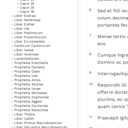
- Caput 34
- Caput 35
6
Sed et filii 
- Caput 36
- Liber Esdrae
ovium decima
- Liber Nehemiae
portantes fec
- Liber Esther
- Liber Iob
- Liber Psalmorum
7
Mense tertio
- Liber Proverbiorum
- Liber Ecclesiastes
eos.
- Canticum Canticorum
- Liber Isaiae
8
Cumque ingres
- Liber Ieremiae
- Lamentationes
Domino ac pop
- Prophetia Ezechielis
- Prophetia Danielis
- Prophetia Osee
9
Interrogavitqu
- Prophetia Ioel
- Prophetia Amos
10
Respondit ill
- Prophetia Abdiae
- Prophetia Ionae
offerre dona
- Prophetia Michaeae
- Prophetia Sophoniae
plurima, eo q
- Prophetia Aggaei
quam cernis "
- Prophetia Zachariae
- Prophetia Malachiae
- Liber Thobis
11
Praecepit igi
- Liber Iudith
- Liber Primus Maccabaeorum
- Liber Secundus Maccabaeorum