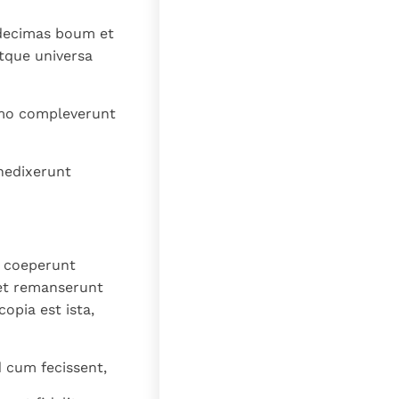
lat
t decimas boum et
tque universa
imo compleverunt
enedixerunt
o coeperunt
et remanserunt
opia est ista,
d cum fecissent,