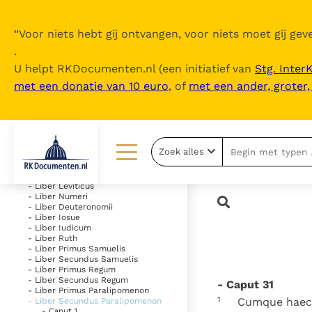
“
Voor niets hebt gij ontvangen, voor niets moet gij geve
.
U helpt RKDocumenten.nl (een initiatief van
Stg. Inter
met een donatie van 10 euro
, of
met een ander, groter
Inhoudsopgave
uitklappen
- Vetus Testamentum
Zoek alles
- Liber Genesis
- Liber Exodus
Lezen
Over ons
- Liber Leviticus
- Liber Numeri
- Liber Deuteronomii
Documenten
Over RK Documenten
- Liber Iosue
- Liber Iudicum
Bijbel
Meedoen
- Liber Ruth
- Liber Primus Samuelis
- Liber Secundus Samuelis
Thema’s
Doneren
- Liber Primus Regum
- Liber Secundus Regum
- Caput 31
Berichten
Nieuwsbrief
- Liber Primus Paralipomenon
1
Cumque haec f
- Liber Secundus Paralipomenon
- Caput 1