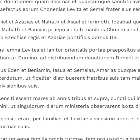
am donationem quam decimas et quaecumque sanctificavera
aefectus eorum Chonenias Levita et Semei frater eius se
iel et Azazias et Nahath et Asael et Ierimoth, Iozabad quo
 Mahath et Banaias praepositi sub manibus Choneniae et 
io Ezechiae regis et Azariae pontificis domus Dei.
us Iemna Levites et ianitor orientalis portae praepositus e
ebantur Domino, ad distribuendum donationem Domini et 
ius Eden et Beniamin, Iesua et Semeias, Amarias quoque e
acerdotum, ut fideliter distribuerent fratribus suis tam m
ivisionibus suis,
siti essent mares ab annis tribus et supra, cuncti qui i
i, ut singulorum dierum ministeria observarent iuxta div
censiti erant per familias, et Levitae a vicesimo anno et 
 turmas suas.
erat universa familia omnis turmae, tam pro uxoribus qua