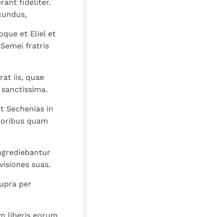
nt fideliter.
cundus,
que et Eliel et
Semei fratris
rat iis, quae
sanctissima.
t Sechenias in
aioribus quam
ngrediebantur
isiones suas.
supra per
m liberis eorum