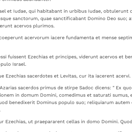
Israel et Iudae, qui habitabant in urbibus Iudae, obtulerun
sque sanctorum, quae sanctificabant Domino Deo suo; a
erunt acervos plurimos.
 coeperunt acervorum iacere fundamenta et mense sept
si fuissent Ezechias et principes, viderunt acervos et b
ulo Israel.
e Ezechias sacerdotes et Levitas, cur ita iacerent acervi.
i Azarias sacerdos primus de stirpe Sadoc dicens: " Ex qu
tionem in domum Domini, comedimus et saturati sumus, 
uod benedixerit Dominus populo suo; reliquiarum autem c
.
tur Ezechias, ut praepararent cellas in domo Domini. Quo