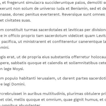
Paus in Pavia: St.
koninkrijk te
, et fregerunt simulacra succideruntque palos, demoliti s
als een taak"
groeit stilletjes door
Augustinus toont ons de
herkennen
De mystiek. De
uxerunt non solum de universo Iuda et Beniamin, sed et 
liefde, niet door
noodzaak om "naar het
mystieke
asse, donec penitus everterent. Reversique sunt omnes fil
dwang
innerlijk" toe te keren.
verschijnselen en de
t civitates suas.
heiligheid
m constituit turmas sacerdotales et leviticas per division
in officio proprio tam sacerdotum videlicet quam Levit
 pacifica, ut ministrarent et confiterentur canerentque la
mini.
gis erat, ut de propria eius substantia offerretur holoc
pere, sabbatis quoque et calendis et sollemnitatibus ceter
in lege Moysi.
am populo habitanti Ierusalem, ut darent partes sacerdotib
e legi Domini.
ebruisset in auribus multitudinis, plurimas obtulere primi
i et olei, mellis quoque et omnium, quae gignit humus, et
e omnibus abundanter.