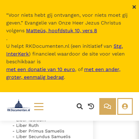
“
Voor niets hebt gij ontvangen, voor niets moet gij
geven.
” Evangelie van Onze Heer Jezus Christus
volgens
Matteüs, hoofdstuk 10, vers 8
Nova Vulgata
.
U helpt RKDocumenten.nl (een initiatief van
Stg.
InterKerk
) financieel waardoor de site voor velen
Inhoudsopgave
beschikbaar is
uitklappen
met een donatie van 10 euro
, of
met een ander,
groter, eenmalig bedrag
.
- Vetus Testamentum
- Liber Genesis
- Liber Exodus
- Liber Leviticus
- Liber Numeri
- Liber Deuteronomii
- Liber Iosue
Lezen
Over ons
- Liber Iudicum
- Liber Ruth
Documenten
Over RK Documenten
- Liber Primus Samuelis
- Liber Secundus Samuelis
- Caput 3
Bijbel
Meedoen