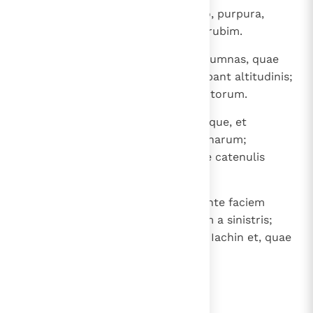
14
Fecit quoque velum ex hyacintho, purpura,
cocco et bysso et intexuit ei cherubim.
15
Ante fores etiam templi duas columnas, quae
triginta et quinque cubitos habebant altitudinis;
porro capita earum quinque cubitorum.
16
Necnon et quasi catenulas in torque, et
superposuit eas capitibus columnarum;
malogranata etiam centum, quae catenulis
interposuit.
17
Ipsas quoque columnas posuit ante faciem
templi, unam a dextris et alteram a sinistris;
eam, quae a dextris erat, vocavit Iachin et, quae
ad laevam, Booz.
lees verder