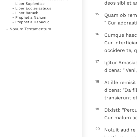
deos sibi et a
- Liber Sapientiae
- Liber Ecclesiasticus
- Liber Baruch
15
Quam ob rem i
- Prophetia Nahum
" Cur adorast
- Prophetia Habacuc
- Novum Testamentum
16
Cumque haec i
Cur interfici
occidere te, q
17
Igitur Amasias
dicens: " Ven
18
At ille remisi
dicens: "Da f
transierunt 
19
Dixisti: "Per
Cur malum adv
20
Noluit audire