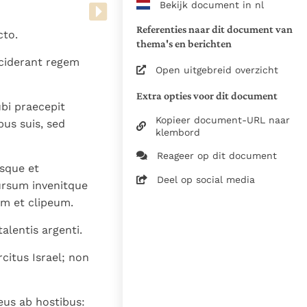
Bekijk document in nl
www.vatican.va/archive/bible/
vulgata_vetus-testamentum_lt.
Referenties naar dit document van
cto.
www.vatican.va/archive/bible/
thema's en berichten
vulgata_novum-testamentum_lt
cciderant regem
Open uitgebreid overzicht
Voor de versnummering op deze
Extra opties voor dit document
aansluiting gezocht bij de Willi
ubi praecepit
om de teksten van de Willibror
Kopieer document-URL naar
bus suis, sed
naast elkaar te kunnen present
klembord
Reageer op dit document
Daar waar de versnummering v
osque et
elkaar afwijken is dus die van
Deel op social media
sursum invenitque
in de Vulgaatversie, het oorsp
am et clipeum.
haakjes is weergegeven.
Zie de gebruiksvoorwaarden v
lentis argenti.
1979
citus Israel; non
28-12-2014
5061
Deus ab hostibus: