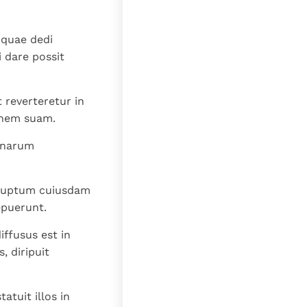
lat
 quae dedi
i dare possit
 reverteretur in
ionem suam.
linarum
aeruptum cuiusdam
epuerunt.
iffusus est in
, diripuit
atuit illos in