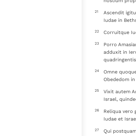
hostium prop
21
Ascendit igit
Iudae in Beth
22
Corruitque Iu
23
Porro Amasiam
adduxit in I
quadringentis 
24
Omne quoque 
Obededom in 
25
Vixit autem A
Israel, quinde
26
Reliqua vero 
Iudae et Israe
27
Qui postquam 