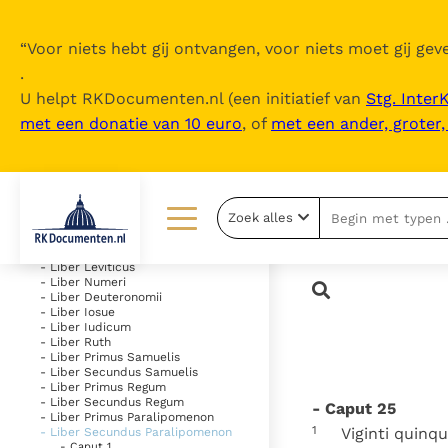
“
Voor niets hebt gij ontvangen, voor niets moet gij geve
.
U helpt RKDocumenten.nl (een initiatief van
Stg. Inter
met een donatie van 10 euro
, of
met een ander, groter
Inhoudsopgave
uitklappen
- Vetus Testamentum
Zoek alles
- Liber Genesis
- Liber Exodus
Lezen
Over ons
- Liber Leviticus
- Liber Numeri
- Liber Deuteronomii
Documenten
Over RK Documenten
- Liber Iosue
- Liber Iudicum
Bijbel
Meedoen
- Liber Ruth
- Liber Primus Samuelis
- Liber Secundus Samuelis
Thema’s
Doneren
- Liber Primus Regum
- Liber Secundus Regum
- Caput 25
Berichten
Nieuwsbrief
- Liber Primus Paralipomenon
1
Viginti quinq
- Liber Secundus Paralipomenon
- Caput 1