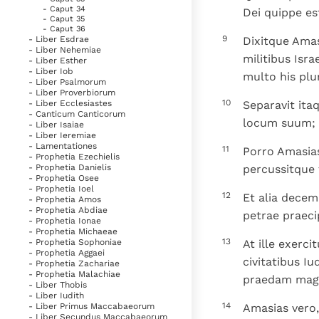
- Caput 34
Dei quippe est
- Caput 35
- Caput 36
9
Dixitque Amas
- Liber Esdrae
- Liber Nehemiae
militibus Isra
- Liber Esther
- Liber Iob
multo his plur
- Liber Psalmorum
- Liber Proverbiorum
10
Separavit ita
- Liber Ecclesiastes
- Canticum Canticorum
locum suum; a
- Liber Isaiae
- Liber Ieremiae
- Lamentationes
11
Porro Amasias
- Prophetia Ezechielis
percussitque f
- Prophetia Danielis
- Prophetia Osee
- Prophetia Ioel
12
Et alia decem
- Prophetia Amos
- Prophetia Abdiae
petrae praeci
- Prophetia Ionae
- Prophetia Michaeae
13
At ille exerc
- Prophetia Sophoniae
- Prophetia Aggaei
civitatibus Iu
- Prophetia Zachariae
- Prophetia Malachiae
praedam mag
- Liber Thobis
- Liber Iudith
14
Amasias vero,
- Liber Primus Maccabaeorum
- Liber Secundus Maccabaeorum