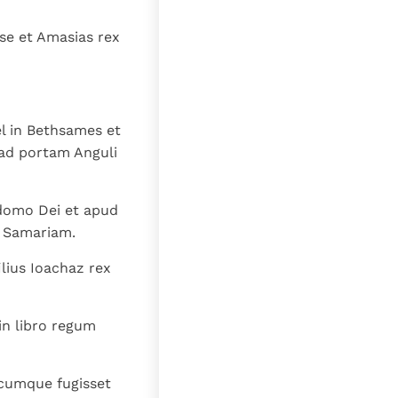
pse et Amasias rex
el in Bethsames et
ad portam Anguli
domo Dei et apud
t Samariam.
lius Ioachaz rex
in libro regum
 cumque fugisset