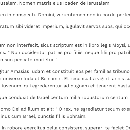
Paus in Pavia: St.
koninkrijk te
erusalem. Nomen matris eius Ioaden de Ierusalem.
als een taak"
groeit stilletjes door
Augustinus toont ons de
herkennen
De mystiek. De
liefde, niet door
um in conspectu Domini, verumtamen non in corde perfe
noodzaak om "naar het
mystieke
dwang
innerlijk" toe te keren.
verschijnselen en de
tum sibi videret imperium, iugulavit servos suos, qui o
heiligheid
,
um non interfecit, sicut scriptum est in libro legis Moysi, 
: " Non occidentur patres pro filiis, neque filii pro patri
n suo peccato morietur ".
gitur Amasias Iudam et constituit eos per familias tribun
n universo Iuda et Beniamin. Et recensuit a viginti annis 
a iuvenum, qui egrederentur ad pugnam et tenerent hast
e conduxit de Israel centum milia robustorum centum ta
omo Dei ad illum et ait: " O rex, ne egrediatur tecum exer
nus cum Israel, cunctis filiis Ephraim.
 in robore exercitus bella consistere, superari te faciet 