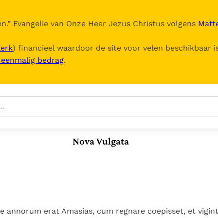
n.
” Evangelie van Onze Heer Jezus Christus volgens
Matte
Kerk
) financieel waardoor de site voor velen beschikbaar i
, eenmalig bedrag
.
Nieuwste
Berichten
Nova Vulgata
Documenten
Het Vaticaan publiceert
een nieuwe Latijnse
5. Het gebed van de
Vaticaanse financiële
uitgave van het Romeins
Kerk
waakhond verliest
In Christus wordt
martyrologium
Paus spreekt het
autonomie
onze honger vervuld
Wereldvoedselprogramma
Leer de kostbare
Paus Leo XIV in Pavia: "De
toe
parel van Gods
ue annorum erat Amasias, cum regnare coepisset, et vigin
stad is zowel een gave
Gods Koninkrijk