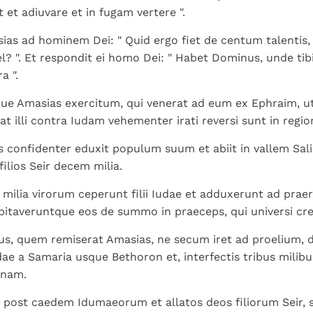
 et adiuvare et in fugam vertere ".
ias ad hominem Dei: " Quid ergo fiet de centum talentis,
el? ". Et respondit ei homo Dei: " Habet Dominus, unde tib
a ".
que Amasias exercitum, qui venerat ad eum ex Ephraim, ut
t illi contra Iudam vehementer irati reversi sunt in reg
 confidenter eduxit populum suum et abiit in vallem Sa
ilios Seir decem milia.
 milia virorum ceperunt filii Iudae et adduxerunt ad pr
pitaveruntque eos de summo in praeceps, qui universi cr
itus, quem remiserat Amasias, ne secum iret ad proelium, d
dae a Samaria usque Bethoron et, interfectis tribus milibus
nam.
 post caedem Idumaeorum et allatos deos filiorum Seir, st