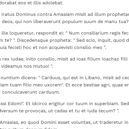
dorabat eos et illis adolebat.
ratus Dominus contra Amasiam misit ad illum prophetam,
i deos, qui non liberaverunt populum suum de manu tua? 
lle loqueretur, respondit ei: " Num consiliarium regis fe
am te? ". Discedensque propheta: " Sed scio, inquit, quod 
uia fecisti hoc et non acquievisti consilio meo ".
 rex Iudae, inito consilio, misit ad Ioas filium Ioachaz fili
i, videamus nos mutuo! ".
t nuntium dicens: " Carduus, qui est in Libano, misit ad c
iliam tuam filio meo uxorem". Et ecce bestiae agri, quae er
et conculcaverunt carduum.
cussi Edom!". Et idcirco erigitur cor tuum in superbiam. Se
ersum te provocas, ut cadas et tu et Iuda tecum? ".
 Amasias, eo quod Domini esset voluntas, ut traderetur i