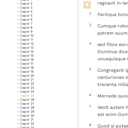
Denzinger
Gebruiksvoorwaarden
regnavit in I
- Caput 2
- Caput 3
- Caput 4
2
Fecitque bon
- Caput 5
- Caput 6
- Caput 7
3
Cumque robora
- Caput 8
- Caput 9
patrem suum
- Caput 10
- Caput 11
4
sed filios eor
- Caput 12
- Caput 13
Dominus dicens
- Caput 14
- Caput 15
unusquisque i
- Caput 16
- Caput 17
- Caput 18
5
Congregavit i
- Caput 19
- Caput 20
centuriones i
- Caput 21
trecenta mili
- Caput 22
- Caput 23
- Caput 24
6
Mercede quoqu
- Caput 25
- Caput 26
- Caput 27
7
Venit autem h
- Caput 28
- Caput 29
est enim Domi
- Caput 30
- Caput 31
- Caput 32
8
Quod si putas
- Caput 33