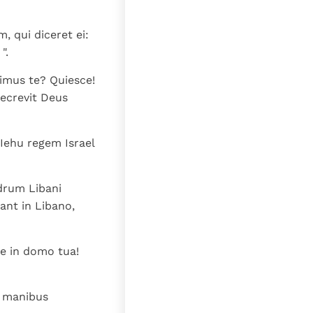
 qui diceret ei:
".
cimus te? Quiesce!
decrevit Deus
i Iehu regem Israel
edrum Libani
ant in Libano,
de in domo tua!
n manibus