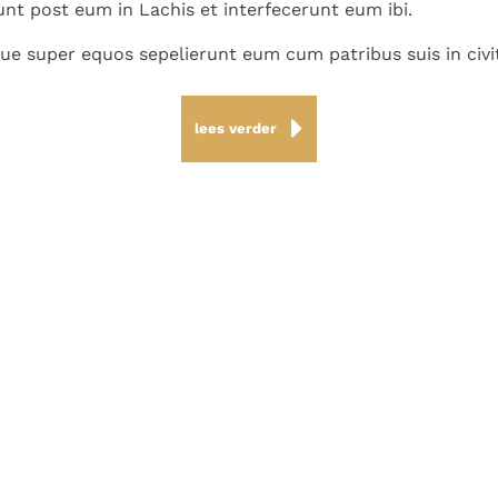
unt post eum in Lachis et interfecerunt eum ibi.
e super equos sepelierunt eum cum patribus suis in civi
lees verder