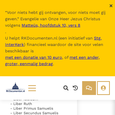
“
Voor niets hebt gij ontvangen, voor niets moet gij
geven.
” Evangelie van Onze Heer Jezus Christus
volgens
Matteüs, hoofdstuk 10, vers 8
Nova Vulgata
.
U helpt RKDocumenten.nl (een initiatief van
Stg.
InterKerk
) financieel waardoor de site voor velen
Inhoudsopgave
beschikbaar is
uitklappen
met een donatie van 10 euro
, of
met een ander,
groter, eenmalig bedrag
.
- Vetus Testamentum
- Liber Genesis
- Liber Exodus
- Liber Leviticus
- Liber Numeri
- Liber Deuteronomii
- Liber Iosue
Lezen
Over ons
- Liber Iudicum
- Liber Ruth
Documenten
Over RK Documenten
- Liber Primus Samuelis
- Liber Secundus Samuelis
- Caput 16
Bijbel
Meedoen