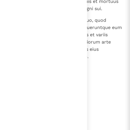
13
Dormivitque Asa cum patribus suis et mortuus
est anno quadragesimo primo regni sui.
14
Et sepelierunt eum in sepulcro suo, quod
foderat sibi in civitate David; posueruntque eum
super lectum plenum aromatibus et variis
unguentis, quae erant pigmentariorum arte
confecta, et fecerunt in exsequiis eius
combustionem splendidam valde.
lees verder