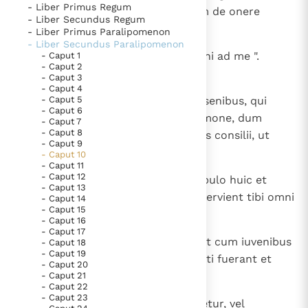
- Liber Primus Regum
imposuit servitutem, et paululum de onere
- Liber Secundus Regum
subleva, et serviemus tibi ".
Berichten
- Liber Primus Paralipomenon
- Liber Secundus Paralipomenon
Paus naar Pavia om o.a. H. Augustinus te eren
5
Qui ait: " Post tres dies revertimini ad me ".
- Caput 1
- Caput 2
Het Vaticaan publiceert een nieuwe Latijnse uitgave
Cumque abisset populus,
- Caput 3
- Caput 4
van het Romeins martyrologium
Vaticaanse financiële waakhond verliest autonomie
6
- Caput 5
iniit rex Roboam consilium cum senibus, qui
- Caput 6
Paus spreekt het Wereldvoedselprogramma toe
steterant coram patre eius Salomone, dum
- Caput 7
Paus Leo XIV in Pavia: "De stad is zowel een gave als
- Caput 8
adhuc viveret, dicens: " Quid datis consilii, ut
- Caput 9
een taak"
respondeam populo? ".
- Caput 10
- Caput 11
RK Documenten stelt heel veel belangrijke
- Caput 12
7
Qui dixerunt ei: " Si placueris populo huic et
kerkelijke documenten van de Rooms
- Caput 13
lenieris eos verbis clementibus, servient tibi omni
- Caput 14
Katholieke Kerk in het Nederlands beschikbaar
- Caput 15
tempore ".
- Caput 16
en is volledig afhankelijk van donaties.
- Caput 17
8
At ille reliquit consilium senum et cum iuvenibus
- Caput 18
- Caput 19
tractare coepit, qui cum eo nutriti fuerant et
Ik help mee!
- Caput 20
erant in comitatu illius.
- Caput 21
- Caput 22
- Caput 23
9
Dixitque ad eos: " Quid vobis videtur, vel