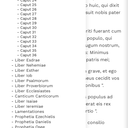
- Caput 24
- Caput 25
respondere quid debemus populo huic, qui dixit
- Caput 26
mihi: "Subleva iugum, quod imposuit nobis pater
- Caput 27
- Caput 28
tuus"? ".
- Caput 29
- Caput 30
10
Et responderunt iuvenes, qui nutriti fuerant cum
- Caput 31
- Caput 32
eo, atque dixerunt: " Sic loqueris populo, qui
- Caput 33
dixit tibi: "Pater tuus aggravavit iugum nostrum,
- Caput 34
- Caput 35
tu subleva", et sic respondebis eis: Minimus
- Caput 36
digitus meus grossior est lumbis patris mei;
- Liber Esdrae
- Liber Nehemiae
- Liber Esther
11
pater meus imposuit vobis iugum grave, et ego
- Liber Iob
maius pondus apponam; pater meus cecidit vos
- Liber Psalmorum
flagellis, ego vero caedam scorpionibus ".
- Liber Proverbiorum
- Liber Ecclesiastes
- Canticum Canticorum
12
Venit ergo Ieroboam et universus populus ad
- Liber Isaiae
Roboam die tertio, sicut praeceperat eis rex
- Liber Ieremiae
dicens: "Revertimini ad me die tertio ".
- Lamentationes
- Prophetia Ezechielis
- Prophetia Danielis
13
Responditque rex dura, derelicto consilio
- Prophetia Osee