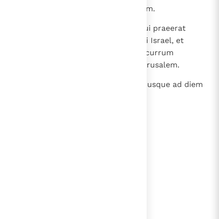
civitatibus Iudae, regnavit Roboam.
18
Misitque rex Roboam Adoram, qui praeerat
servituti, et lapidaverunt eum filii Israel, et
mortuus est. Porro rex Roboam currum
festinavit ascendere et fugit in Ierusalem.
19
Recessitque Israel a domo David usque ad diem
hanc.
lees verder