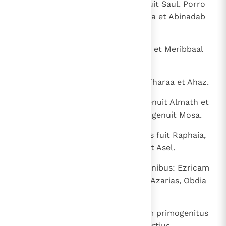
33
Ner autem genuit Cis, et Cis genuit Saul. Porro
Saul genuit Ionathan et Melchisua et Abinadab
et Isbaal.
34
Filius autem Ionathan Meribbaal, et Meribbaal
genuit Micha;
35
filii Micha Phithon et Melech et Tharaa et Ahaz.
36
Et Ahaz genuit Ioada, et Ioada genuit Almath et
Azmaveth et Zamri; porro Zamri genuit Mosa.
37
Et Mosa genuit Banaa, cuius filius fuit Raphaia,
de quo ortus est Elasa, qui genuit Asel.
38
Porro Asel sex filii fuere his nominibus: Ezricam
primogenitus eius, Ismael, Saria, Azarias, Obdia
et Hanan; omnes hi filii Asel.
39
Filii autem Esec fratris eius: Ulam primogenitus
et Iehus secundus et Eliphalet tertius.