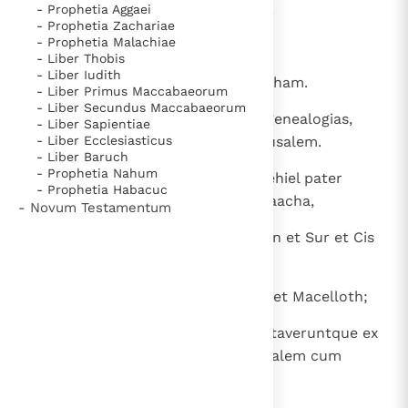
25
et Iephdaia et Phanuel filii Sesac.
- Prophetia Aggaei
- Prophetia Zachariae
- Prophetia Malachiae
26
Et Samsari et Sohoria et Otholia
- Liber Thobis
- Liber Iudith
27
et Iersia et Elia et Zechri filii Ieroham.
- Liber Primus Maccabaeorum
- Liber Secundus Maccabaeorum
28
Hi capita familiarum secundum genealogias,
- Liber Sapientiae
- Liber Ecclesiasticus
principes qui habitaverunt in Ierusalem.
- Liber Baruch
- Prophetia Nahum
29
In Gabaon autem habitaverunt Iehiel pater
- Prophetia Habacuc
Gabaon, et nomen uxoris eius Maacha,
- Novum Testamentum
30
filiusque eius primogenitus Abdon et Sur et Cis
et Baal et Ner et Nadab,
31
Gedor quoque et Ahio et Zacher et Macelloth;
32
et Macelloth genuit Samaa. Habitaveruntque ex
adverso fratrum suorum in Ierusalem cum
fratribus suis.