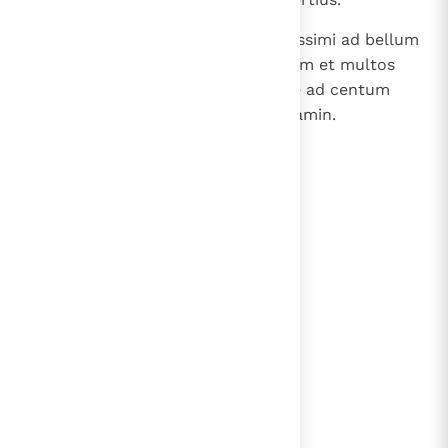
40
Fueruntque filii Ulam viri robustissimi ad bellum
et magno robore tendentes arcum et multos
habentes filios ac nepotes usque ad centum
quinquaginta. Omnes hi filii Beniamin.
lees verder