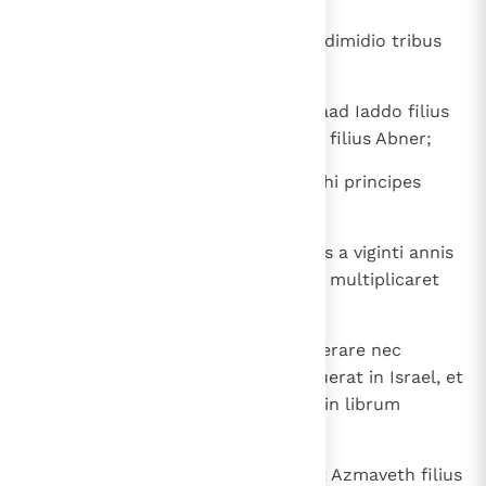
20
filiis Ephraim Osee filius Ozaziu; dimidio tribus
Manasse Ioel filius Phadaiae;
21
et dimidio tribus Manasse in Galaad Iaddo filius
Zachariae; Beniamin autem Iasiel filius Abner;
22
Dan vero Azareel filius Ieroham: hi principes
tribuum Israel.
23
Noluit autem David numerare eos a viginti annis
inferius, quia dixerat Dominus ut multiplicaret
Israel quasi stellas caeli.
24
Ioab filius Sarviae coeperat numerare nec
complevit, quia super hoc ira irruerat in Israel, et
idcirco numerus non est relatus in librum
annalium regis David.
25
Super thesauros autem regis fuit Azmaveth filius