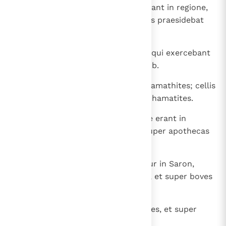
Adiel; his autem thesauris, qui erant in regione,
in urbibus et in vicis et in turribus praesidebat
Ionathan filius Oziae.
26
Operi autem rustico et agricolis, qui exercebant
terram, praeerat Ezri filius Chelub.
27
Vinearumque cultoribus Semei Ramathites; cellis
autem vinariis in vineis Zabdi Sephamatites.
28
Nam super oliveta et ficeta, quae erant in
Sephela, Baalhanan Gederites; super apothecas
autem olei Ioas.
29
Porro armentis, quae pascebantur in Saron,
praepositus fuit Setrai Saronites, et super boves
in vallibus Saphat filius Adli.
30
Super camelos vero Ubil Ismaelites, et super
asinas Iehedeia Meronathites;