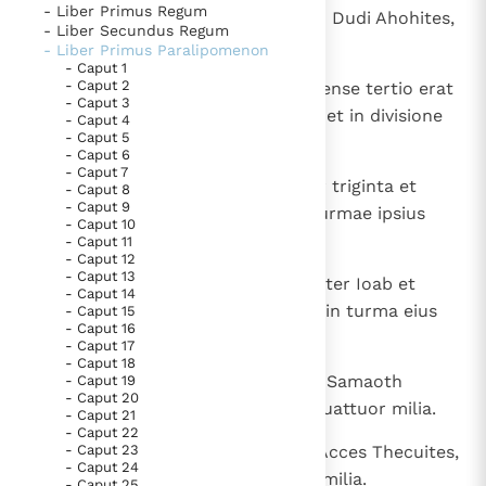
- Liber Primus Regum
4
Secundi mensis habebat turmam Dudi Ahohites,
- Liber Secundus Regum
et sub eo viginti quattuor milia.
Berichten
- Liber Primus Paralipomenon
- Caput 1
Paus naar Pavia om o.a. H. Augustinus te eren
- Caput 2
5
Dux quoque turmae tertiae in mense tertio erat
- Caput 3
Het Vaticaan publiceert een nieuwe Latijnse uitgave
Banaias filius Ioiadae sacerdotis, et in divisione
- Caput 4
- Caput 5
van het Romeins martyrologium
sua viginti quattuor milia;
Vaticaanse financiële waakhond verliest autonomie
- Caput 6
- Caput 7
Paus spreekt het Wereldvoedselprogramma toe
6
ipse est Banaias fortissimus inter triginta et
- Caput 8
- Caput 9
Paus Leo XIV in Pavia: "De stad is zowel een gave als
super triginta; praeerat autem turmae ipsius
- Caput 10
een taak"
Amizabad filius eius.
- Caput 11
- Caput 12
RK Documenten stelt heel veel belangrijke
- Caput 13
7
Quartus, mense quarto, Asael frater Ioab et
- Caput 14
kerkelijke documenten van de Rooms
Zabadias filius eius post eum, et in turma eius
- Caput 15
Katholieke Kerk in het Nederlands beschikbaar
- Caput 16
viginti quattuor milia.
- Caput 17
en is volledig afhankelijk van donaties.
- Caput 18
8
Quintus, mense quinto, princeps Samaoth
- Caput 19
- Caput 20
Zaraita, et in turma eius viginti quattuor milia.
Ik help mee!
- Caput 21
- Caput 22
9
- Caput 23
Sextus, mense sexto, Hira filius Acces Thecuites,
- Caput 24
et in turma eius viginti quattuor milia.
- Caput 25