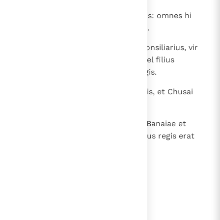
31
super oves quoque Iaziz Agarenus: omnes hi
principes substantiae regis David.
32
Ionathan autem patruus David consiliarius, vir
prudens et litteratus, ipse et Iahiel filius
Hachamonitis erant cum filiis regis.
33
Achitophel etiam consiliarius regis, et Chusai
Arachites amicus regis;
34
post Achitophel fuit Ioiada filius Banaiae et
Abiathar. Princeps autem exercitus regis erat
Ioab.
lees verder