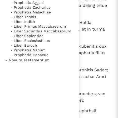
- Prophetia Aggaei
Benaja uit Piraton in Efraim; zijn afdeling telde
- Prophetia Zachariae
vierentwintigduizend man.
- Prophetia Malachiae
- Liber Thobis
- Liber Iudith
15
Duodecimus, mense duodecimo, Holdai
- Liber Primus Maccabaeorum
Netophathites de stirpe Othoniel, et in turma
- Liber Secundus Maccabaeorum
eius viginti quattuor milia.
- Liber Sapientiae
- Liber Ecclesiasticus
- Liber Baruch
16
Porro tribubus praeerant Israel: Rubenitis dux
- Prophetia Nahum
Eliezer filius Zechri; Simeonitis Saphatia filius
- Prophetia Habacuc
Maacha;
- Novum Testamentum
17
Levitis Hasabias filius Camuel; Aaronitis Sadoc;
18 Iudae Eliu de fratribus David; Issachar Amri
filius Michael;
18
Van Juda: Elihu, een van Davids broeders; van
Issakar: Omri, de zoon van Michaël;
19
Zabulon Iesmaias filius Abdiae; Nephthali
Ierimoth filius Azriel;