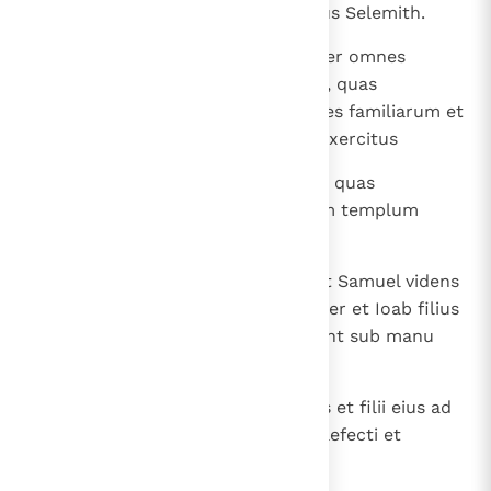
quoque filius Zechri et huius filius Selemith.
26
Ipse Selemith et fratres eius super omnes
thesauros rerum consecratarum, quas
sanctificavit David rex et principes familiarum et
tribuni et centuriones et duces exercitus
27
de bellis et manubiis proeliorum, quas
consecraverant ad sustentandum templum
Domini.
28
Et universa, quae consecraverant Samuel videns
et Saul filius Cis et Abner filius Ner et Ioab filius
Sarviae, omnia donaria sacra erant sub manu
Selemith et fratrum eius.
29
De Isaaritis vero erant Chonenias et filii eius ad
opera forinsecus super Israel praefecti et
iudices.