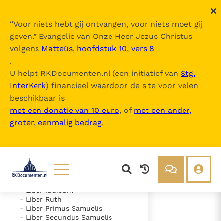
“
Voor niets hebt gij ontvangen, voor niets moet gij
geven.
” Evangelie van Onze Heer Jezus Christus
volgens
Matteüs, hoofdstuk 10, vers 8
Nova Vulgata
.
U helpt RKDocumenten.nl (een initiatief van
Stg.
InterKerk
) financieel waardoor de site voor velen
Inhoudsopgave
beschikbaar is
uitklappen
met een donatie van 10 euro
, of
met een ander,
groter, eenmalig bedrag
.
- Vetus Testamentum
- Liber Genesis
- Liber Exodus
- Liber Leviticus
- Liber Numeri
- Liber Deuteronomii
- Liber Iosue
Lezen
Over ons
- Liber Iudicum
- Liber Ruth
Documenten
Over RK Documenten
- Liber Primus Samuelis
- Liber Secundus Samuelis
- Caput 26
Bijbel
Meedoen