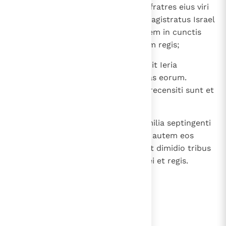
30
Porro de Hebronitis Hasabias et fratres eius viri
strenui mille septingenti erant magistratus Israel
trans Iordanem contra occidentem in cunctis
operibus Domini et in ministerium regis;
31
Hebronitarum autem princeps fuit Ieria
secundum cognationes et familias eorum.
Quadragesimo anno regni David recensiti sunt et
inventi viri fortes in Iazer Galaad
32
fratresque eius viri strenui duo milia septingenti
principes familiarum; praeposuit autem eos
David rex Rubenitis et Gadditis et dimidio tribus
Manasse in omne ministerium Dei et regis.
lees verder