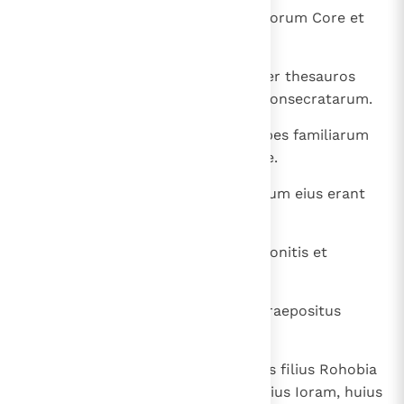
19
Hae sunt divisiones ianitorum filiorum Core et
Merari.
20
Porro Levitae fratres eorum super thesauros
domus Dei ac thesauros rerum consecratarum.
21
De filiis Ladan Gersonitae principes familiarum
Ladan Gersonitae erant Iahielitae.
22
Filii Iahiel et Zetham et Ioel fratrum eius erant
super thesauros domus Domini.
23
De Amramitis et Isaaritis et Hebronitis et
Ozielitis:
24
Subael filius Gersam filii Moysi praepositus
thesauris.
25
Fratres quoque eius Eliezer, cuius filius Rohobia
et huius filius Iesaias; et huius filius Ioram, huius