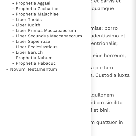
Missae sunt ergo sortes ex aequo et parvis et
- Prophetia Aggaei
magnis per familias suas in unamquamque
- Prophetia Zachariae
- Prophetia Malachiae
portarum.
- Liber Thobis
- Liber Iudith
14
Cecidit igitur sors orientalis Selemiae; porro
- Liber Primus Maccabaeorum
Zachariae filio eius consiliario prudentissimo et
- Liber Secundus Maccabaeorum
- Liber Sapientiae
erudito sortito obtigit plaga septentrionalis;
- Liber Ecclesiasticus
- Liber Baruch
15
Obededom vero australis, et filiis eius horreum;
- Prophetia Nahum
- Prophetia Habacuc
16
Sephim et Hosa occidentalis iuxta portam
- Novum Testamentum
Sallecheth apud viam ascensionis. Custodia iuxta
custodiam:
17
ad orientem per diem sex et ad aquilonem
quattuor per diem, atque ad meridiem similiter
in die quattuor et pro horreo bini et bini,
18
pro Parbar quoque ad occidentem quattuor in
via, duo pro Parbar.