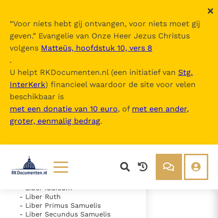
“
Voor niets hebt gij ontvangen, voor niets moet gij
geven.
” Evangelie van Onze Heer Jezus Christus
volgens
Matteüs, hoofdstuk 10, vers 8
Nova Vulgata
.
U helpt RKDocumenten.nl (een initiatief van
Stg.
InterKerk
) financieel waardoor de site voor velen
Inhoudsopgave
beschikbaar is
uitklappen
met een donatie van 10 euro
, of
met een ander,
groter, eenmalig bedrag
.
- Vetus Testamentum
- Liber Genesis
- Liber Exodus
- Liber Leviticus
- Liber Numeri
- Liber Deuteronomii
- Liber Iosue
Lezen
Over ons
- Liber Iudicum
- Liber Ruth
Documenten
Over RK Documenten
- Liber Primus Samuelis
- Liber Secundus Samuelis
- Caput 12
Bijbel
Meedoen