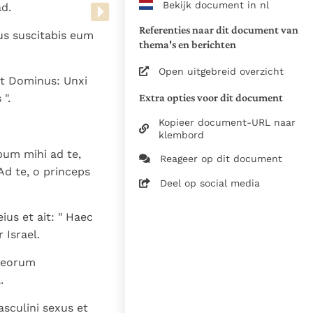
Bekijk document in nl
d.
www.vatican.va/archive/bible/
vulgata_vetus-testamentum_lt.
Referenties naar dit document van
sus suscitabis eum
www.vatican.va/archive/bible/
thema's en berichten
vulgata_novum-testamentum_lt
Open uitgebreid overzicht
it Dominus: Unxi
Voor de versnummering op deze
Extra opties voor dit document
".
aansluiting gezocht bij de Willi
om de teksten van de Willibror
Kopieer document-URL naar
naast elkaar te kunnen present
klembord
rbum mihi ad te,
Reageer op dit document
Daar waar de versnummering v
 Ad te, o princeps
elkaar afwijken is dus die van
Deel op social media
in de Vulgaatversie, het oorsp
haakjes is weergegeven.
ius et ait: " Haec
Zie de gebruiksvoorwaarden v
 Israel.
1979
meorum
28-12-2014
.
5061
culini sexus et