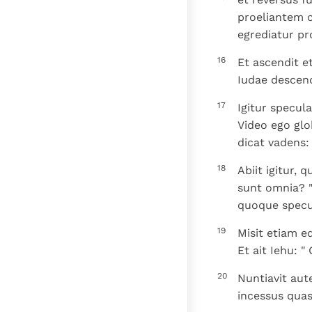
proeliantem c
egrediatur pro
16
Et ascendit e
Iudae descen
17
Igitur specula
Video ego glo
dicat vadens:
18
Abiit igitur, 
sunt omnia? ".
quoque specul
19
Misit etiam e
Et ait Iehu: "
20
Nuntiavit aut
incessus quasi