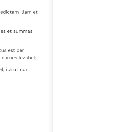
ledictam illam et
edes et summas
tus est per
 carnes Iezabel;
l, ita ut non