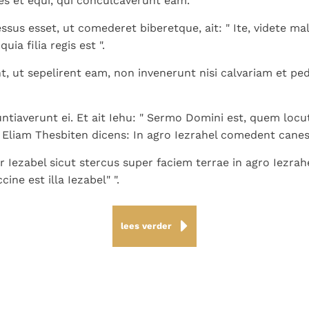
es et equi, qui conculcaverunt eam.
sus esset, ut comederet biberetque, ait: " Ite, videte ma
uia filia regis est ".
, ut sepelirent eam, non invenerunt nisi calvariam et p
ntiaverunt ei. Et ait Iehu: " Sermo Domini est, quem locu
liam Thesbiten dicens: In agro Iezrahel comedent canes
r Iezabel sicut stercus super faciem terrae in agro Iezrahe
cine est illa Iezabel" ".
lees verder