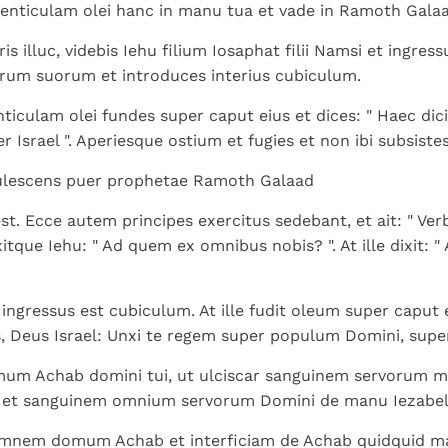
Paus in Pavia: St.
koninkrijk te
 lenticulam olei hanc in manu tua et vade in Ramoth Galaa
als een taak"
groeit stilletjes door
Augustinus toont ons de
herkennen
De mystiek. De
liefde, niet door
 illuc, videbis Iehu filium Iosaphat filii Namsi et ingres
noodzaak om "naar het
mystieke
dwang
rum suorum et introduces interius cubiculum.
innerlijk" toe te keren.
verschijnselen en de
heiligheid
ticulam olei fundes super caput eius et dices: " Haec dic
 Israel ". Aperiesque ostium et fugies et non ibi subsistes 
dulescens puer prophetae Ramoth Galaad
est. Ecce autem principes exercitus sedebant, et ait: " Ve
xitque Iehu: " Ad quem ex omnibus nobis? ". At ille dixit: "
 ingressus est cubiculum. At ille fudit oleum super caput e
, Deus Israel: Unxi te regem super populum Domini, super
mum Achab domini tui, ut ulciscar sanguinem servorum 
et sanguinem omnium servorum Domini de manu Iezabel
nem domum Achab et interficiam de Achab quidquid mas