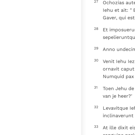
27
Ochozias aut
Iehu et ait: 
Gaver, qui es
28
Et imposueru
sepelieruntqu
29
Anno undecimo
30
Venit Iehu Iez
ornavit caput
Numquid pax e
31
Toen Jehu de 
van je heer?'
32
Levavitque Ie
inclinaverunt
33
At ille dixit 