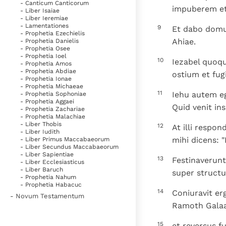
- Canticum Canticorum
impuberem et
- Liber Isaiae
- Liber Ieremiae
- Lamentationes
9
Et dabo domu
- Prophetia Ezechielis
Ahiae.
- Prophetia Danielis
- Prophetia Osee
- Prophetia Ioel
10
Iezabel quoqu
- Prophetia Amos
- Prophetia Abdiae
ostium et fugi
- Prophetia Ionae
- Prophetia Michaeae
11
Iehu autem eg
- Prophetia Sophoniae
- Prophetia Aggaei
Quid venit ins
- Prophetia Zachariae
- Prophetia Malachiae
- Liber Thobis
12
At illi respon
- Liber Iudith
mihi dicens: 
- Liber Primus Maccabaeorum
- Liber Secundus Maccabaeorum
- Liber Sapientiae
13
Festinaverunt
- Liber Ecclesiasticus
- Liber Baruch
super structu
- Prophetia Nahum
- Prophetia Habacuc
14
Coniuravit er
- Novum Testamentum
Ramoth Galaad
15
et reversus f