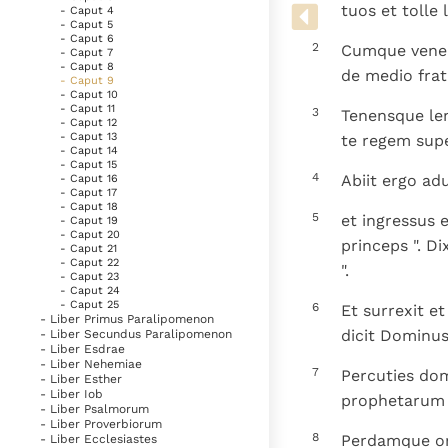
Denzinger
Gebruiksvoorwaarden
tuos et tolle
- Caput 4
- Caput 5
- Caput 6
2
Cumque veneris
- Caput 7
- Caput 8
de medio frat
- Caput 9
- Caput 10
- Caput 11
3
Tenensque len
- Caput 12
- Caput 13
te regem super
- Caput 14
- Caput 15
4
Abiit ergo a
- Caput 16
- Caput 17
- Caput 18
5
et ingressus 
- Caput 19
- Caput 20
princeps ". Di
- Caput 21
- Caput 22
".
- Caput 23
- Caput 24
- Caput 25
6
Et surrexit et
- Liber Primus Paralipomenon
dicit Dominus
- Liber Secundus Paralipomenon
- Liber Esdrae
- Liber Nehemiae
7
Percuties do
- Liber Esther
- Liber Iob
prophetarum 
- Liber Psalmorum
- Liber Proverbiorum
8
Perdamque om
- Liber Ecclesiastes