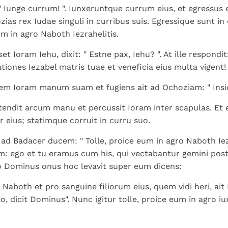
 " Iunge currum! ". Iunxeruntque currum eius, et egressus 
ozias rex Iudae singuli in curribus suis. Egressique sunt i
m in agro Naboth Iezrahelitis.
t Ioram Iehu, dixit: " Estne pax, Iehu? ". At ille respondi
iones Iezabel matris tuae et veneficia eius multa vigent! 
em Ioram manum suam et fugiens ait ad Ochoziam: " Insidi
tendit arcum manu et percussit Ioram inter scapulas. Et 
r eius; statimque corruit in curru suo.
 ad Badacer ducem: " Tolle, proice eum in agro Naboth Iez
: ego et tu eramus cum his, qui vectabantur gemini pos
o Dominus onus hoc levavit super eum dicens:
 Naboth et pro sanguine filiorum eius, quem vidi heri, a
sto, dicit Dominus". Nunc igitur tolle, proice eum in agro 