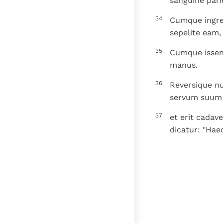
sanguine pari
34
Cumque ingres
sepelite eam, q
35
Cumque issent
manus.
36
Reversique nu
servum suum E
37
et erit cadave
dicatur: "Haec