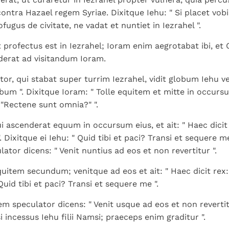
ontra Hazael regem Syriae. Dixitque Iehu: " Si placet vob
fugus de civitate, ne vadat et nuntiet in Iezrahel ".
t profectus est in Iezrahel; Ioram enim aegrotabat ibi, et
derat ad visitandum Ioram.
tor, qui stabat super turrim Iezrahel, vidit globum Iehu ven
bum ". Dixitque Ioram: " Tolle equitem et mitte in occur
 "Rectene sunt omnia?" ".
qui ascenderat equum in occursum eius, et ait: " Haec dici
 Dixitque ei Iehu: " Quid tibi et paci? Transi et sequere me
ator dicens: " Venit nuntius ad eos et non revertitur ".
quitem secundum; venitque ad eos et ait: " Haec dicit rex:
 Quid tibi et paci? Transi et sequere me ".
em speculator dicens: " Venit usque ad eos et non reverti
 incessus Iehu filii Namsi; praeceps enim graditur ".