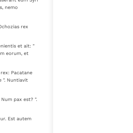
is, nemo
 Ochozias rex
ientis et ait: "
sum eorum, et
t rex: Pacatane
 ". Nuntiavit
 Num pax est? ".
tur. Est autem