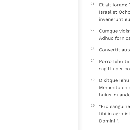
21
Et ait Ioram:
Israel et Och
invenerunt eu
22
Cumque vidisse
Adhuc fornicat
23
Convertit aut
24
Porro Iehu te
sagitta per co
25
Dixitque Iehu
Memento enim
huius, quand
26
"Pro sanguine
tibi in agro i
Domini ".