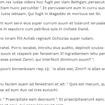
em rex Iudae videns hoc fugit per viam Bethgan; persecu
" Etiam hunc percutite! ". Et percusserunt eum in curru su
t iuxta Ieblaam. Qui fugit in Mageddo et mortuus est ibi.
nt eum servi eius super currum suum et tulerunt Ierusal
e in sepulcro cum patribus suis in civitate David.
 Ioram filii Achab regnavit Ochozias super Iudam.
rahel. Porro Iezabel, introitu eius audito, depinxit oculos 
 suum et respexit per fenestram 31 ingredientem Iehu per 
sse potest Zamri, qui interfecit dominum suum? ".
poort binnenkwam riep zij: `Is alles wel, Zimri? Is alles 
hu faciem suam ad fenestram et ait: " Quis est mecum, qu
 se ad eum duo vel tres eunuchi.
eis: " Praecipitate eam deorsum! ". Et praecipitaverunt ea