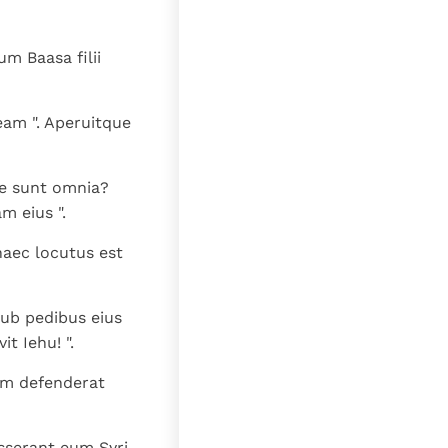
lat
m Baasa filii
eam ". Aperuitque
ne sunt omnia?
m eius ".
 haec locutus est
ub pedibus eius
t Iehu! ".
ram defenderat
usserant eum Syri