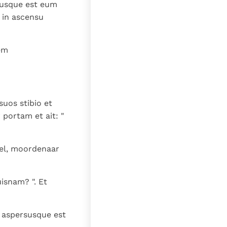
tusque est eum
o in ascensu
em
suos stibio et
portam et ait: "
wel, moordenaar
isnam? ". Et
m; aspersusque est