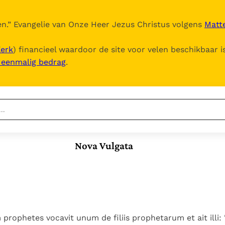
n.
” Evangelie van Onze Heer Jezus Christus volgens
Matte
Kerk
) financieel waardoor de site voor velen beschikbaar i
, eenmalig bedrag
.
Nieuwste
Berichten
Nova Vulgata
Documenten
Het Vaticaan publiceert
een nieuwe Latijnse
5. Het gebed van de
Vaticaanse financiële
uitgave van het Romeins
Kerk
waakhond verliest
In Christus wordt
martyrologium
Paus spreekt het
autonomie
onze honger vervuld
Wereldvoedselprogramma
Leer de kostbare
Paus Leo XIV in Pavia: "De
toe
parel van Gods
 prophetes vocavit unum de filiis prophetarum et ait illi:
stad is zowel een gave
Gods Koninkrijk