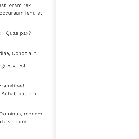
est Ioram rex
n occursum Iehu et
t: " Quae pax?
".
ae, Ochozia! ".
egressa est
rahelitae!
t Achab patrem
it Dominus, reddam
iuxta verbum