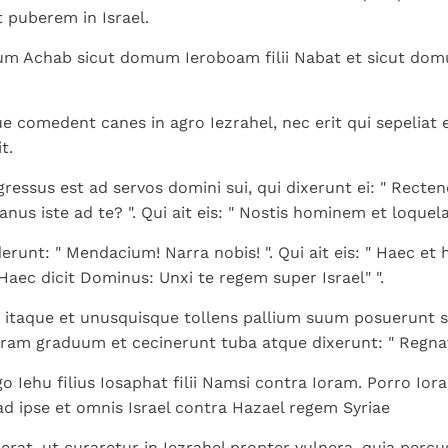
 puberem in Israel.
m Achab sicut domum Ieroboam filii Nabat et sicut domu
e comedent canes in agro Iezrahel, nec erit qui sepeliat 
t.
ressus est ad servos domini sui, qui dixerunt ei: " Recte
anus iste ad te? ". Qui ait eis: " Nostis hominem et loquela
derunt: " Mendacium! Narra nobis! ". Qui ait eis: " Haec et
"Haec dicit Dominus: Unxi te regem super Israel" ".
 itaque et unusquisque tollens pallium suum posuerunt s
ram graduum et cecinerunt tuba atque dixerunt: " Regnavi
go Iehu filius Iosaphat filii Namsi contra Ioram. Porro Io
 ipse et omnis Israel contra Hazael regem Syriae
uerat, ut curaretur in Iezrahel propter vulnera, quia perc