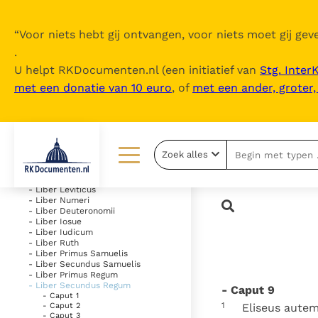
“
Voor niets hebt gij ontvangen, voor niets moet gij geve
.
U helpt RKDocumenten.nl (een initiatief van
Stg. Inter
met een donatie van 10 euro
, of
met een ander, groter
Inhoudsopgave
uitklappen
- Vetus Testamentum
Zoek alles
- Liber Genesis
- Liber Exodus
Lezen
Over ons
- Liber Leviticus
- Liber Numeri
- Liber Deuteronomii
Documenten
Over RK Documenten
- Liber Iosue
- Liber Iudicum
Bijbel
Meedoen
- Liber Ruth
- Liber Primus Samuelis
- Liber Secundus Samuelis
Thema’s
Doneren
- Liber Primus Regum
- Liber Secundus Regum
- Caput 9
Berichten
Nieuwsbrief
- Caput 1
1
Eliseus autem
- Caput 2
- Caput 3