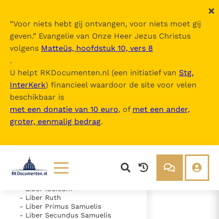
“
Voor niets hebt gij ontvangen, voor niets moet gij
geven.
” Evangelie van Onze Heer Jezus Christus
volgens
Matteüs, hoofdstuk 10, vers 8
Nova Vulgata
.
U helpt RKDocumenten.nl (een initiatief van
Stg.
InterKerk
) financieel waardoor de site voor velen
Inhoudsopgave
beschikbaar is
uitklappen
met een donatie van 10 euro
, of
met een ander,
groter, eenmalig bedrag
.
- Vetus Testamentum
- Liber Genesis
- Liber Exodus
- Liber Leviticus
- Liber Numeri
- Liber Deuteronomii
- Liber Iosue
Lezen
Over ons
- Liber Iudicum
- Liber Ruth
Documenten
Over RK Documenten
- Liber Primus Samuelis
- Liber Secundus Samuelis
- Caput 21
Bijbel
Meedoen