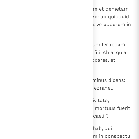
21
Ecce ego inducam super te malum et demetam
posteriora tua et interficiam de Achab quidquid
masculini sexus sive impuberem sive puberem in
Israel.
22
Et dabo domum tuam sicut domum Ieroboam
filii Nabat et sicut domum Baasa filii Ahia, quia
egisti, ut me ad iracundiam provocares, et
peccare fecisti Israel.
23
Sed et de Iezabel locutus est Dominus dicens:
Canes comedent Iezabel in agro Iezrahel.
24
Qui de Achab mortuus fuerit in civitate,
comedent eum canes; qui autem mortuus fuerit
in agro, comedent eum volucres caeli ".
25
Igitur non fuit alter talis sicut Achab, qui
venumdatus est, ut faceret malum in conspectu