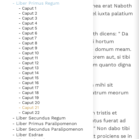
- Liber Primus Regum
1
Postea autem factum est hoc. Vinea erat Naboth
Thema’s
Doneren
- Caput 1
Iez rahelitae, quae erat in Iezrahel iuxta palatium
- Caput 2
Berichten
Nieuwsbrief
- Caput 3
Achab regis Samariae.
- Caput 4
Denzinger
Gebruiksvoorwaarden
- Caput 5
2
- Caput 6
Locutus est ergo Achab ad Naboth dicens: " Da
- Caput 7
mihi vineam tuam, ut faciam mihi hortum
Nieuwste Documenten
- Caput 8
- Caput 9
holerum, quia vicina est et prope domum meam.
5. Het gebed van de Kerk
- Caput 10
Daboque tibi pro ea vineam meliorem aut, si tibi
- Caput 11
In Christus wordt onze honger vervuld
- Caput 12
commodius putas, argenti pretium quanto digna
- Caput 13
Leer de kostbare parel van Gods koninkrijk te
est ".
- Caput 14
- Caput 15
herkennen
Gods Koninkrijk groeit stilletjes door liefde, niet door
- Caput 16
3
Cui respondit Naboth: " Propitius mihi sit
- Caput 17
dwang
De mystiek. De mystieke verschijnselen en de
Dominus, ne dem hereditatem patrum meorum
- Caput 18
heiligheid
- Caput 19
tibi ".
- Caput 20
Berichten
- Caput 21
4
Venit ergo Achab in domum suam tristis et
- Caput 22
Het Vaticaan publiceert een nieuwe Latijnse uitgave
- Liber Secundus Regum
indignans super verbo, quod locutus fuerat ad
van het Romeins martyrologium
- Liber Primus Paralipomenon
Vaticaanse financiële waakhond verliest autonomie
eum Naboth Iezrahelites dicens: " Non dabo tibi
- Liber Secundus Paralipomenon
Paus spreekt het Wereldvoedselprogramma toe
- Liber Esdrae
hereditatem patrum meorum ". Et proiciens se in