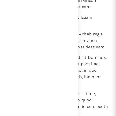
Naboth, surrexit et descendebat in vineam
Naboth Iezrahelitae, ut possideret eam.
17
Factus est igitur sermo Domini ad Eliam
Thesbiten dicens:
18
" Surge et descende in occursum Achab regis
Israel, qui est in Samaria; ecce est in vinea
Naboth, ad quam descendit, ut possideat eam.
19
Et loqueris ad eum dicens: Haec dicit Dominus:
Occidisti, insuper et possedisti! Et post haec
addes: Haec dicit Dominus: In loco, in quo
linxerunt canes sanguinem Naboth, lambent
tuum quoque sanguinem ".
20
Et ait Achab ad Eliam: " Num invenisti me,
inimice mi? ". Qui dixit: " Inveni, eo quod
venumdatus sis, ut faceres malum in conspectu
Domini.