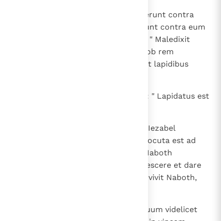
13
et ingressi duo viri filii Belial sederunt contra
eum et illi, ut viri diabolici, dixerunt contra eum
testimonium coram multitudine: " Maledixit
Naboth Deum et regem ". Quam ob rem
eduxerunt eum extra civitatem et lapidibus
interfecerunt;
14
miseruntque ad Iezabel dicentes: " Lapidatus est
Naboth et mortuus est ".
15
Factum est autem cum audisset Iezabel
lapidatum Naboth et mortuum, locuta est ad
Achab: " Surge, posside vineam Naboth
Iezrahelitae, qui noluit tibi acquiescere et dare
eam, accepta pecunia; non enim vivit Naboth,
sed mortuus est ".
16
Quod cum audisset Achab, mortuum videlicet