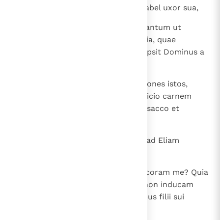
Domini; concitavit enim eum Iezabel uxor sua,
26
et abominabilis effectus est, in tantum ut
sequeretur idola secundum omnia, quae
fecerant Amorraei, quos consumpsit Dominus a
facie filiorum Israel.
27
Itaque cum audisset Achab sermones istos,
scidit vestem suam et operuit cilicio carnem
suam ieiunavitque et dormivit in sacco et
ambulabat demisso capite.
28
Factus est autem sermo Domini ad Eliam
Thesbiten dicens:
29
Nonne vidisti humiliatum Achab coram me? Quia
igitur humiliatus est mei causa, non inducam
malum in diebus eius, sed in diebus filii sui
inferam malum domui eius ".