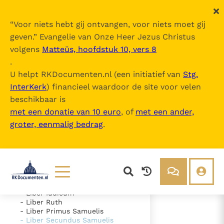
“
Voor niets hebt gij ontvangen, voor niets moet gij
geven.
” Evangelie van Onze Heer Jezus Christus
volgens
Matteüs, hoofdstuk 10, vers 8
Nova Vulgata
.
U helpt RKDocumenten.nl (een initiatief van
Stg.
InterKerk
) financieel waardoor de site voor velen
Inhoudsopgave
beschikbaar is
uitklappen
met een donatie van 10 euro
, of
met een ander,
groter, eenmalig bedrag
.
- Vetus Testamentum
- Liber Genesis
- Liber Exodus
- Liber Leviticus
- Liber Numeri
- Liber Deuteronomii
- Liber Iosue
Lezen
Over ons
- Liber Iudicum
- Liber Ruth
Documenten
Over RK Documenten
- Liber Primus Samuelis
- Liber Secundus Samuelis
- Caput 8
Bijbel
Meedoen