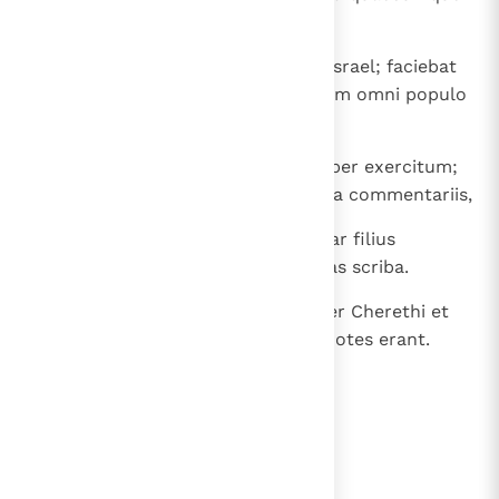
profectus est.
15
Et regnavit David super omnem Israel; faciebat
quoque David iudicium et iustitiam omni populo
suo.
16
Ioab autem filius Sarviae erat super exercitum;
porro Iosaphat filius Ahilud erat a commentariis,
17
et Sadoc filius Achitob et Abiathar filius
Achimelech sacerdotes, et Saraias scriba.
18
Banaias autem filius Ioiadae super Cherethi et
Phelethi; filii autem David sacerdotes erant.
lees verder