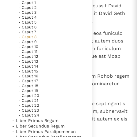
- Caput 1
1
Factum est autem post haec, percussit David
- Caput 2
Thema’s
Doneren
- Caput 3
Philisthim et humiliavit eos; et tulit David Geth
Berichten
Nieuwsbrief
- Caput 4
et urbes eius de manu Philisthim.
- Caput 5
Denzinger
Gebruiksvoorwaarden
- Caput 6
- Caput 7
2
Et percussit Moab et mensus est eos funiculo
- Caput 8
sternens eos in terra; mensus est autem duos
- Caput 9
Nieuwste Documenten
- Caput 10
funiculos ad occidendum et unum funiculum
- Caput 11
5. Het gebed van de Kerk
plenum ad vivificandum; factusque est Moab
- Caput 12
In Christus wordt onze honger vervuld
- Caput 13
David serviens sub tributo.
- Caput 14
Leer de kostbare parel van Gods koninkrijk te
- Caput 15
3
Et percussit David Adadezer filium Rohob regem
- Caput 16
herkennen
Gods Koninkrijk groeit stilletjes door liefde, niet door
- Caput 17
Soba, quando profectus est, ut dominaretur
- Caput 18
dwang
De mystiek. De mystieke verschijnselen en de
- Caput 19
super flumen Euphraten.
heiligheid
- Caput 20
- Caput 21
4
Et captis David ex parte eius mille septingentis
Berichten
- Caput 22
- Caput 23
equitibus et viginti milibus peditum, subnervavit
Het Vaticaan publiceert een nieuwe Latijnse uitgave
- Caput 24
omnes iugales curruum; dereliquit autem ex eis
- Liber Primus Regum
van het Romeins martyrologium
Vaticaanse financiële waakhond verliest autonomie
- Liber Secundus Regum
centum currus.
- Liber Primus Paralipomenon
Paus spreekt het Wereldvoedselprogramma toe
- Liber Secundus Paralipomenon