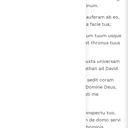
virorum et in plagis filiorum hominum.
15
Misericordiam autem meam non auferam ab eo,
sicut abstuli a Saul, quem amovi a facie tua;
16
et stabilis erit domus tua et regnum tuum usque
in aeternum ante faciem meam, et thronus tuus
erit firmus iugiter ".
17
Secundum omnia verba haec et iuxta universam
visionem istam sic locutus est Nathan ad David.
18
Ingressus est autem rex David et sedit coram
Domino et dixit: " Quis ego sum, Domine Deus,
et quae domus mea, quia adduxisti me
hucusque?
19
Sed et hoc parum visum est in conspectu tuo,
Domine Deus, et locutus es etiam de domo servi
tui in longinquum, et ista est lex hominis,