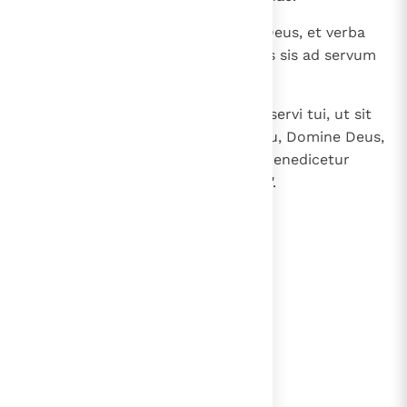
28
Nunc ergo, Domine Deus, tu es Deus, et verba
tua erunt vera; cum ergo locutus sis ad servum
tuum bona haec,
29
dignare igitur benedicere domui servi tui, ut sit
in sempiternum coram te, quia tu, Domine Deus,
locutus es, et benedictione tua benedicetur
domus servi tui in sempiternum ".
lees verder