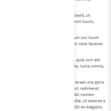
Domine Deus!
20
Quid ergo addere poterit adhuc David, ut
loquatur ad te? Tu enim scis servum tuum,
Domine Deus.
21
Propter verbum tuum et secundum cor tuum
fecisti omnia magnalia haec, ita ut nota faceres
servo tuo.
22
Idcirco magnus es, Domine Deus, quia non est
similis tui; neque est Deus extra te, iuxta omnia,
quae audivimus auribus nostris.
23
Quae est autem ut populus tuus Israel una gens
in terra, propter quam ivit Deus, ut redimeret
eam sibi in populum et poneret sibi nomen
faceretque eis magnalia et horribilia, ut eiceres a
facie populi tui, quem redemisti tibi ex Aegypto,