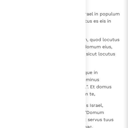
gentes et deos eorum?
24
Et firmasti tibi populum tuum Israel in populum
sempiternum; et tu, Domine, factus es eis in
Deum.
25
Nunc ergo, Domine Deus, verbum, quod locutus
es super servum tuum et super domum eius,
confirma in sempiternum et fac, sicut locutus
es!
26
Et magnificetur nomen tuum usque in
sempiternum, atque dicatur: "Dominus
exercituum est Deus super Israel". Et domus
servi tui David erit stabilita coram te,
27
quia tu, Domine exercituum, Deus Israel,
revelasti aurem servi tui dicens: "Domum
aedificabo tibi". Propterea invenit servus tuus
cor suum, ut oraret te oratione hac.