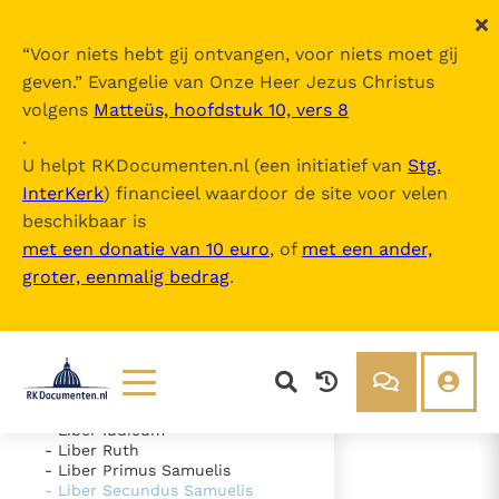
“
Voor niets hebt gij ontvangen, voor niets moet gij
geven.
” Evangelie van Onze Heer Jezus Christus
volgens
Matteüs, hoofdstuk 10, vers 8
Nova Vulgata
.
U helpt RKDocumenten.nl (een initiatief van
Stg.
InterKerk
) financieel waardoor de site voor velen
Inhoudsopgave
beschikbaar is
uitklappen
met een donatie van 10 euro
, of
met een ander,
groter, eenmalig bedrag
.
- Vetus Testamentum
- Liber Genesis
- Liber Exodus
- Liber Leviticus
- Liber Numeri
- Liber Deuteronomii
- Liber Iosue
Lezen
Over ons
- Liber Iudicum
- Liber Ruth
Documenten
Over RK Documenten
- Liber Primus Samuelis
- Liber Secundus Samuelis
- Caput 7
Bijbel
Meedoen