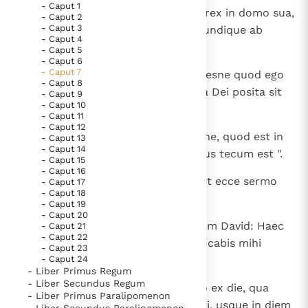
- Caput 1
1
Factum est autem cum sedisset rex in domo sua,
- Caput 2
Thema’s
Doneren
- Caput 3
et Dominus dedisset ei requiem undique ab
Berichten
Nieuwsbrief
- Caput 4
universis inimicis suis,
- Caput 5
Denzinger
Gebruiksvoorwaarden
- Caput 6
- Caput 7
2
dixit ad Nathan prophetam: " Videsne quod ego
- Caput 8
habitem in domo cedrina, et arca Dei posita sit
- Caput 9
Nieuwste Documenten
- Caput 10
in medio pellium? ".
- Caput 11
5. Het gebed van de Kerk
- Caput 12
3
Dixitque Nathan ad regem: " Omne, quod est in
In Christus wordt onze honger vervuld
- Caput 13
- Caput 14
corde tuo, vade, fac, quia Dominus tecum est ".
Leer de kostbare parel van Gods koninkrijk te
- Caput 15
- Caput 16
herkennen
Gods Koninkrijk groeit stilletjes door liefde, niet door
4
Factum est autem in nocte illa, et ecce sermo
- Caput 17
- Caput 18
dwang
Domini ad Nathan dicens:
De mystiek. De mystieke verschijnselen en de
- Caput 19
heiligheid
- Caput 20
5
" Vade et loquere ad servum meum David: Haec
- Caput 21
Berichten
- Caput 22
dicit Dominus: Numquid tu aedificabis mihi
- Caput 23
Het Vaticaan publiceert een nieuwe Latijnse uitgave
- Caput 24
domum ad habitandum?
- Liber Primus Regum
van het Romeins martyrologium
Vaticaanse financiële waakhond verliest autonomie
- Liber Secundus Regum
6
Numquam enim habitavi in domo ex die, qua
- Liber Primus Paralipomenon
Paus spreekt het Wereldvoedselprogramma toe
eduxi filios Israel de terra Aegypti, usque in diem
- Liber Secundus Paralipomenon