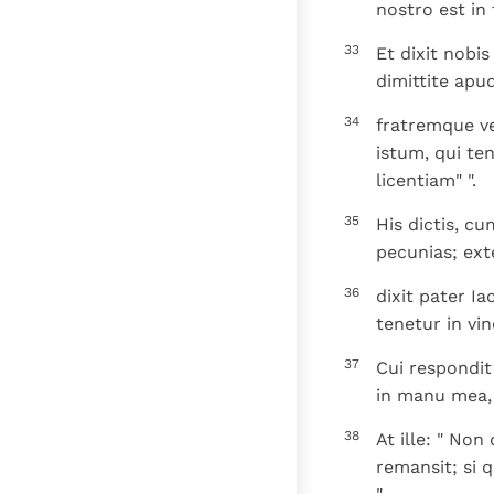
nostro est in
33
Et dixit nobi
dimittite apu
34
fratremque v
istum, qui te
licentiam" ".
35
His dictis, c
pecunias; ext
36
dixit pater I
tenetur in vi
37
Cui respondit 
in manu mea, 
38
At ille: " Non
remansit; si 