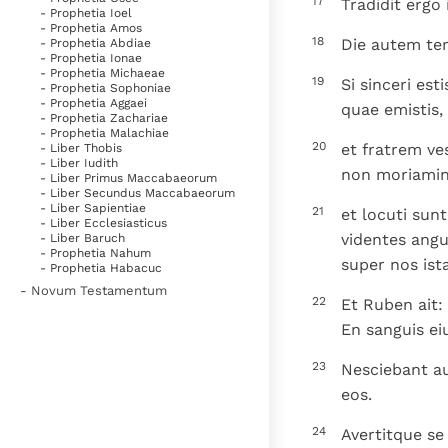
17
Tradidit ergo 
- Prophetia Ioel
- Prophetia Amos
18
Die autem tert
- Prophetia Abdiae
- Prophetia Ionae
- Prophetia Michaeae
19
Si sinceri est
- Prophetia Sophoniae
- Prophetia Aggaei
quae emistis,
- Prophetia Zachariae
- Prophetia Malachiae
20
et fratrem v
- Liber Thobis
- Liber Iudith
non moriamini
- Liber Primus Maccabaeorum
- Liber Secundus Maccabaeorum
- Liber Sapientiae
21
et locuti sun
- Liber Ecclesiasticus
videntes angu
- Liber Baruch
- Prophetia Nahum
super nos ista
- Prophetia Habacuc
- Novum Testamentum
22
Et Ruben ait:
En sanguis eiu
23
Nesciebant au
eos.
24
Avertitque se