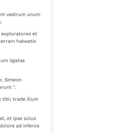
atrem vestrum unum
;
 exploratores et
 terram habeatis
rum ligatas
er, Simeon
runt ".
tibi; trade illum
t, et ipse solus
 dolore ad inferos