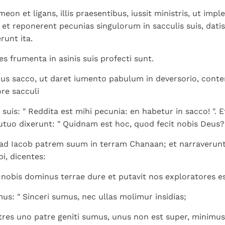
eon et ligans, illis praesentibus, iussit ministris, ut imp
 et reponerent pecunias singulorum in sacculis suis, datis 
runt ita.
tes frumenta in asinis suis profecti sunt.
us sacco, ut daret iumento pabulum in deversorio, cont
re sacculi
s suis: " Reddita est mihi pecunia: en habetur in sacco! ". 
tuo dixerunt: " Quidnam est hoc, quod fecit nobis Deus? 
ad Iacob patrem suum in terram Chanaan; et narraverunt
bi, dicentes:
 nobis dominus terrae dure et putavit nos exploratores es
us: " Sinceri sumus, nec ullas molimur insidias;
res uno patre geniti sumus, unus non est super, minimu