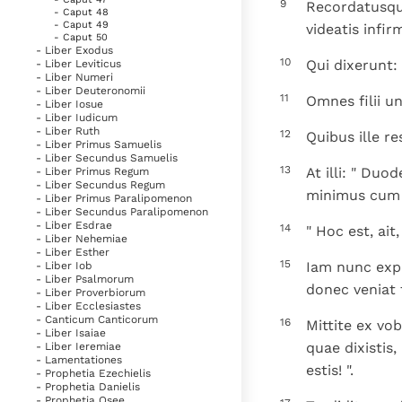
9
Recordatusque
- Caput 48
- Caput 49
videatis infirm
- Caput 50
- Liber Exodus
10
Qui dixerunt: 
- Liber Leviticus
- Liber Numeri
- Liber Deuteronomii
11
Omnes filii u
- Liber Iosue
- Liber Iudicum
- Liber Ruth
12
Quibus ille re
- Liber Primus Samuelis
- Liber Secundus Samuelis
13
At illi: " Duo
- Liber Primus Regum
- Liber Secundus Regum
minimus cum p
- Liber Primus Paralipomenon
- Liber Secundus Paralipomenon
- Liber Esdrae
14
" Hoc est, ai
- Liber Nehemiae
- Liber Esther
15
Iam nunc expe
- Liber Iob
- Liber Psalmorum
donec veniat 
- Liber Proverbiorum
- Liber Ecclesiastes
- Canticum Canticorum
16
Mittite ex vo
- Liber Isaiae
quae dixistis
- Liber Ieremiae
- Lamentationes
estis! ".
- Prophetia Ezechielis
- Prophetia Danielis
- Prophetia Osee