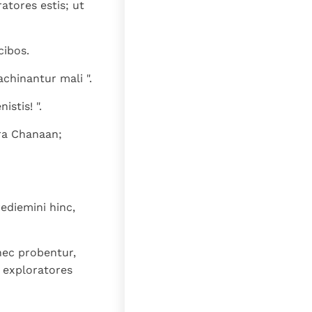
lat
atores estis; ut
cibos.
chinantur mali ".
istis! ".
erra Chanaan;
ediemini hinc,
nec probentur,
, exploratores