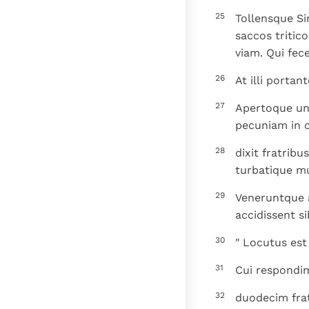
25
Tollensque Sim
saccos tritico
viam. Qui fece
26
At illi portan
27
Apertoque un
pecuniam in o
28
dixit fratribu
turbatique mu
29
Veneruntque 
accidissent si
30
" Locutus est
31
Cui respondim
32
duodecim frat