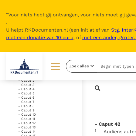
“
Voor niets hebt gij ontvangen, voor niets moet gij geve
.
U helpt RKDocumenten.nl (een initiatief van
Stg. Inter
met een donatie van 10 euro
, of
met een ander, groter
Inhoudsopgave
uitklappen
- Vetus Testamentum
Zoek alles
- Liber Genesis
- Caput 1
Lezen
Over ons
- Caput 2
- Caput 3
- Caput 4
Documenten
Over RK Documenten
- Caput 5
- Caput 6
- Caput 7
Bijbel
Meedoen
- Caput 8
- Caput 9
Thema’s
Doneren
- Caput 10
- Caput 11
- Caput 42
- Caput 12
Berichten
Nieuwsbrief
- Caput 13
1
Audiens autem
- Caput 14
- Caput 15