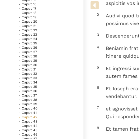
Denzinger
Gebruiksvoorwaarden
aspicitis vos 
- Caput 16
- Caput 17
- Caput 18
2
Audivi quod t
- Caput 19
- Caput 20
possimus vive
- Caput 21
- Caput 22
3
- Caput 23
Descenderunt 
- Caput 24
- Caput 25
4
Beniamin fratr
- Caput 26
- Caput 27
itinere quidqu
- Caput 28
- Caput 29
- Caput 30
5
Et ingressi s
- Caput 31
- Caput 32
autem fames 
- Caput 33
- Caput 34
- Caput 35
6
Et Ioseph era
- Caput 36
vendebantur. 
- Caput 37
- Caput 38
- Caput 39
7
et agnovisset 
- Caput 40
- Caput 41
Qui responder
- Caput 42
- Caput 43
- Caput 44
8
Et tamen frat
- Caput 45
- Caput 46
- Caput 47