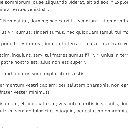
 somniorum, quae aliquando viderat, ait ad eos: " Explor
iora terrae, venistis! ".
" Non est ita, domine; sed servi tui venerunt, ut emerent 
nius viri sumus; sinceri sumus, nec quidquam famuli tui ma
spondit: " Aliter est; immunita terrae huius considerare ven
decim, inquiunt, servi tui fratres sumus filii viri unius in t
atre nostro est, alius non est super ".
t, quod locutus sum: exploratores estis!
rimentum vestri capiam: per salutem pharaonis, non egr
frater vester minimus!
bis unum, et adducat eum; vos autem eritis in vinculis, do
, utrum vera an falsa sint. Alioquin, per salutem pharaonis