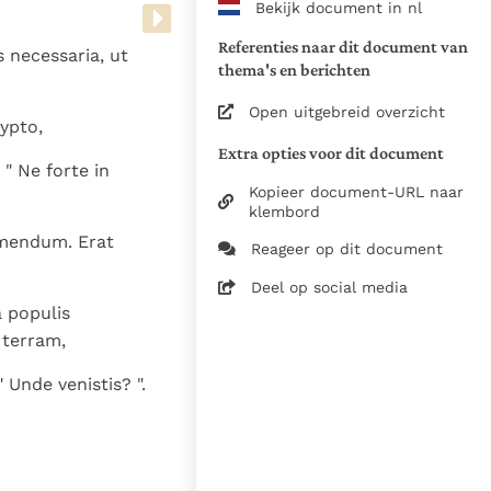
Bekijk document in nl
www.vatican.va/archive/bible/
vulgata_vetus-testamentum_lt.
Referenties naar dit document van
 necessaria, ut
www.vatican.va/archive/bible/
thema's en berichten
vulgata_novum-testamentum_lt
Open uitgebreid overzicht
ypto,
Voor de versnummering op deze
Extra opties voor dit document
aansluiting gezocht bij de Willi
 " Ne forte in
om de teksten van de Willibror
Kopieer document-URL naar
naast elkaar te kunnen present
klembord
 emendum. Erat
Reageer op dit document
Daar waar de versnummering v
elkaar afwijken is dus die van
Deel op social media
in de Vulgaatversie, het oorsp
a populis
haakjes is weergegeven.
 terram,
Zie de gebruiksvoorwaarden v
 Unde venistis? ".
1979
28-12-2014
5061