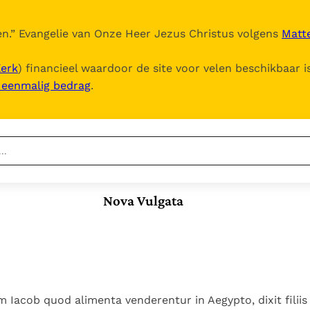
n.
” Evangelie van Onze Heer Jezus Christus volgens
Matte
Kerk
) financieel waardoor de site voor velen beschikbaar i
, eenmalig bedrag
.
Nieuwste
Berichten
Nova Vulgata
Documenten
Paus naar Pavia om o.a. H.
Augustinus te eren
5. Het gebed van de
Het Vaticaan publiceert
Kerk
een nieuwe Latijnse
In Christus wordt
Vaticaanse financiële
uitgave van het Romeins
onze honger vervuld
waakhond verliest
Leer de kostbare
martyrologium
Paus spreekt het
autonomie
parel van Gods
 Iacob quod alimenta venderentur in Aegypto, dixit filiis 
Wereldvoedselprogramma
Gods Koninkrijk