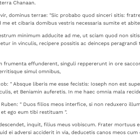
 terra Chanaan.
s vir, dominus terrae: "Sic probabo quod sinceri sitis: fr
d me et cibaria domibus vestris necessaria sumite et abite
estrum minimum adducite ad me, ut sciam quod non sitis
netur in vinculis, recipere possitis ac deinceps peragrandi
um frumenta effunderent, singuli reppererunt in ore sacco
erritisque simul omnibus,
acob: " Absque liberis me esse fecistis: Ioseph non est sup
nculis, et Beniamin auferetis. In me haec omnia mala recide
Ruben: " Duos filios meos interfice, si non reduxero illum 
et ego eum tibi restituam ".
 descendet, inquit, filius meus vobiscum. Frater mortuus es
quid ei adversi acciderit in via, deducetis canos meos cum