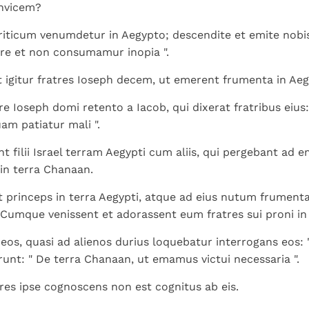
Paus Leo XIV in Pavia: "De
koninkrijk te
invicem?
toe
groeit stilletjes door
stad is zowel een gave
herkennen
De mystiek. De
liefde, niet door
riticum venumdetur in Aegypto; descendite et emite nobis
als een taak"
mystieke
dwang
re et non consumamur inopia ".
verschijnselen en de
heiligheid
igitur fratres Ioseph decem, ut emerent frumenta in Aeg
e Ioseph domi retento a Iacob, qui dixerat fratribus eius:
am patiatur mali ".
unt filii Israel terram Aegypti cum aliis, qui pergebant ad
in terra Chanaan.
t princeps in terra Aegypti, atque ad eius nutum frument
Cumque venissent et adorassent eum fratres sui proni in
eos, quasi ad alienos durius loquebatur interrogans eos: "
unt: " De terra Chanaan, ut emamus victui necessaria ".
res ipse cognoscens non est cognitus ab eis.