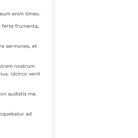
; Deum enim timeo.
t ferte frumenta,
re sermones, et
fratrem nostrum
us. Idcirco venit
non audistis me.
loquebatur ad