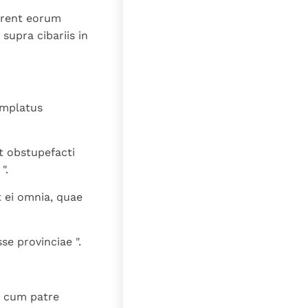
lerent eorum
supra cibariis in
emplatus
Et obstupefacti
".
 ei omnia, quae
se provinciae ".
s cum patre