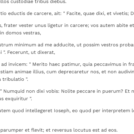
illos custodiae tribus diebus.
io eductis de carcere, ait: " Facite, quae dixi, et vivetis
is, frater vester unus ligetur in carcere; vos autem abite e
 in domos vestras,
estrum minimum ad me adducite, ut possim vestros proba
 ". Fecerunt, ut dixerat,
t ad invicem: " Merito haec patimur, quia peccavimus in 
stiam animae illius, cum deprecaretur nos, et non audivim
 tribulatio ".
 " Numquid non dixi vobis: Nolite peccare in puerum? Et 
s exquiritur ".
tem quod intellegeret Ioseph, eo quod per interpretem 
 parumper et flevit; et reversus locutus est ad eos.