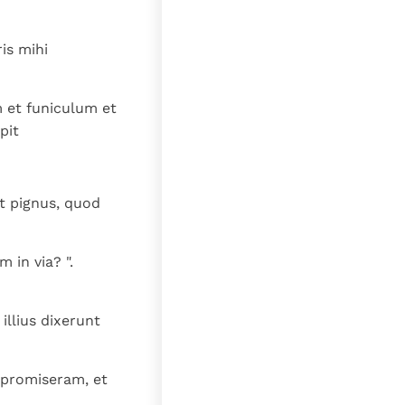
ris mihi
um et funiculum et
pit
t pignus, quod
 in via? ".
illius dixerunt
m promiseram, et