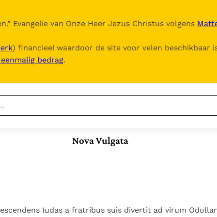
n.
” Evangelie van Onze Heer Jezus Christus volgens
Matte
Kerk
) financieel waardoor de site voor velen beschikbaar i
, eenmalig bedrag
.
Nieuwste
Berichten
Nova Vulgata
Documenten
Het Vaticaan publiceert
een nieuwe Latijnse
5. Het gebed van de
Vaticaanse financiële
uitgave van het Romeins
Kerk
waakhond verliest
In Christus wordt
martyrologium
Paus spreekt het
autonomie
onze honger vervuld
Wereldvoedselprogramma
Leer de kostbare
Paus Leo XIV in Pavia: "De
toe
parel van Gods
scendens Iudas a fratribus suis divertit ad virum Odoll
stad is zowel een gave
Gods Koninkrijk