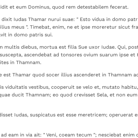
cidit et eum Dominus, quod rem detestabilem fecerat.
ixit Iudas Thamar nurui suae: " Esto vidua in domo patri
ilius meus ". Timebat, enim, ne et ipse moreretur sicut fr
avit in domo patris sui.
m multis diebus, mortua est filia Sue uxor Iudae. Qui, po
suscepta, ascendebat ad tonsores ovium suarum ipse et 
ites in Thamnam.
 est Thamar quod socer illius ascenderet in Thamnam a
s viduitatis vestibus, cooperuit se velo et, mutato habitu,
 quae ducit Thamnam; eo quod crevisset Sela, et non eum
sset Iudas, suspicatus est esse meretricem; operuerat 
ad eam in via ait: " Veni, coeam tecum "; nesciebat enim