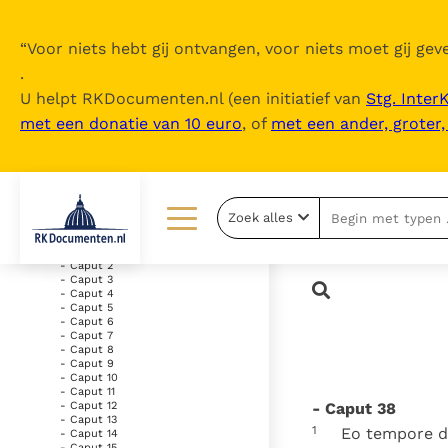
“
Voor niets hebt gij ontvangen, voor niets moet gij geve
.
U helpt RKDocumenten.nl (een initiatief van
Stg. Inter
met een donatie van 10 euro
, of
met een ander, groter
Inhoudsopgave
uitklappen
- Vetus Testamentum
Zoek alles
- Liber Genesis
- Caput 1
Lezen
Over ons
- Caput 2
- Caput 3
- Caput 4
Documenten
Over RK Documenten
- Caput 5
- Caput 6
- Caput 7
Bijbel
Meedoen
- Caput 8
- Caput 9
Thema’s
Doneren
- Caput 10
- Caput 11
- Caput 38
- Caput 12
Berichten
Nieuwsbrief
- Caput 13
1
Eo tempore de
- Caput 14
- Caput 15