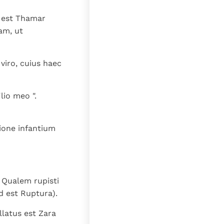
a est Thamar
eam, ut
iro, cuius haec
lio meo ".
ione infantium
" Qualem rupisti
d est Ruptura).
llatus est Zara