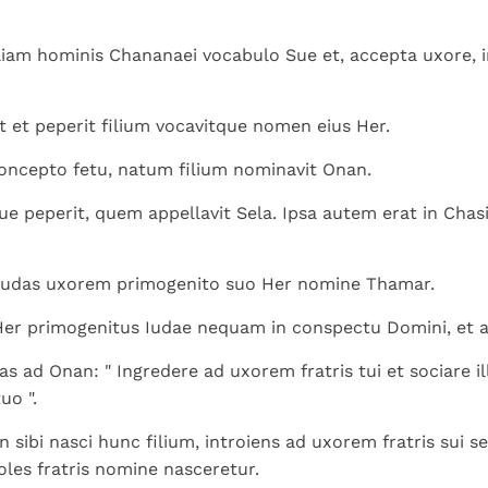
Paus in Pavia: St.
koninkrijk te
als een taak"
groeit stilletjes door
Augustinus toont ons de
herkennen
De mystiek. De
liefde, niet door
filiam hominis Chananaei vocabulo Sue et, accepta uxore, 
noodzaak om "naar het
mystieke
dwang
innerlijk" toe te keren.
verschijnselen en de
heiligheid
 et peperit filium vocavitque nomen eius Her.
ncepto fetu, natum filium nominavit Onan.
e peperit, quem appellavit Sela. Ipsa autem erat in Chas
Iudas uxorem primogenito suo Her nomine Thamar.
er primogenitus Iudae nequam in conspectu Domini, et a
as ad Onan: " Ingredere ad uxorem fratris tui et sociare ill
uo ".
on sibi nasci hunc filium, introiens ad uxorem fratris sui 
oles fratris nomine nasceretur.