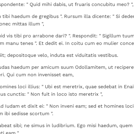
spondente: " Quid mihi dabis, ut fruaris concubitu meo? ",
m tibi haedum de gregibus ". Rursum illa dicente: " Si dede
nec mittas illum ",
uid vis tibi pro arrabone dari? ". Respondit: " Sigillum tu
 manu tenes ". Et dedit ei. In coitu cum eo mulier conce
it; depositoque velo, induta est viduitatis vestibus.
Iudas haedum per amicum suum Odollamitem, ut recipere
ri. Qui cum non invenisset eam,
omines loci illius: " Ubi est meretrix, quae sedebat in Enaim
 cunctis: " Non fuit in loco isto meretrix ",
d Iudam et dixit ei: " Non inveni eam; sed et homines loci 
ibi sedisse scortum ".
Habeat sibi; ne simus in ludibrium. Ego misi haedum, que
ti eam ".