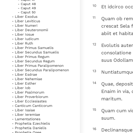
- Caput 48
10
Et idcirco oc
- Caput 49
- Caput 50
- Liber Exodus
11
Quam ob rem d
- Liber Leviticus
crescat Sela f
- Liber Numeri
- Liber Deuteronomii
abiit et habit
- Liber Iosue
- Liber Iudicum
- Liber Ruth
12
Evolutis aute
- Liber Primus Samuelis
consolatione 
- Liber Secundus Samuelis
- Liber Primus Regum
suus Odollam
- Liber Secundus Regum
- Liber Primus Paralipomenon
- Liber Secundus Paralipomenon
13
Nuntiatumque
- Liber Esdrae
- Liber Nehemiae
14
Quae, depositi
- Liber Esther
- Liber Iob
Enaim in via,
- Liber Psalmorum
- Liber Proverbiorum
maritum.
- Liber Ecclesiastes
- Canticum Canticorum
15
Quam cum vidi
- Liber Isaiae
- Liber Ieremiae
suum.
- Lamentationes
- Prophetia Ezechielis
- Prophetia Danielis
16
Declinansque 
- Prophetia Osee