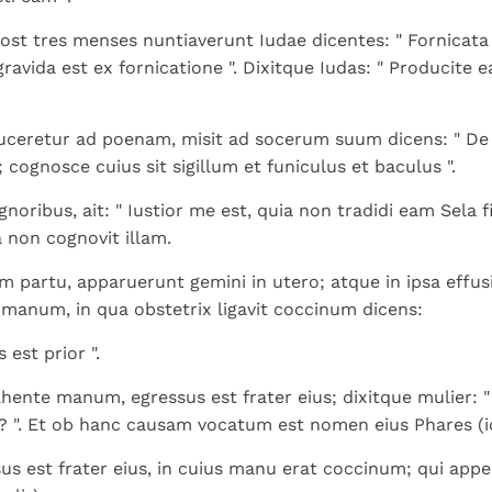
st tres menses nuntiaverunt Iudae dicentes: " Fornicat
ravida est ex fornicatione ". Dixitque Iudas: " Producite 
ceretur ad poenam, misit ad socerum suum dicens: " De v
 cognosce cuius sit sigillum et funiculus et baculus ".
ignoribus, ait: " Iustior me est, quia non tradidi eam Sela fi
 non cognovit illam.
m partu, apparuerunt gemini in utero; atque in ipsa effus
 manum, in qua obstetrix ligavit coccinum dicens:
 est prior ".
rahente manum, egressus est frater eius; dixitque mulier: 
? ". Et ob hanc causam vocatum est nomen eius Phares (i
us est frater eius, in cuius manu erat coccinum; qui appe