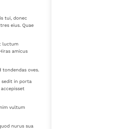
lat
s tui, donec
atres eius. Quae
st luctum
Hiras amicus
d tondendas oves.
 sedit in porta
 accepisset
enim vultum
 quod nurus sua