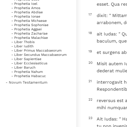
esset. Qua re
- Prophetia Ioel
- Prophetia Amos
- Prophetia Abdiae
17
dixit: " Mitta
- Prophetia Ionae
- Prophetia Michaeae
arrabonem, do
- Prophetia Sophoniae
- Prophetia Aggaei
18
ait Iudas: " Q
- Prophetia Zachariae
- Prophetia Malachiae
baculum, quem
- Liber Thobis
- Liber Iudith
- Liber Primus Maccabaeorum
19
et surgens abi
- Liber Secundus Maccabaeorum
- Liber Sapientiae
20
Misit autem 
- Liber Ecclesiasticus
- Liber Baruch
dederat mulie
- Prophetia Nahum
- Prophetia Habacuc
21
interrogavit h
- Novum Testamentum
Respondentibus
22
reversus est a
mihi numquam 
23
Ait Iudas: " 
tu non invenis