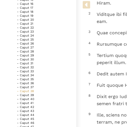
Denzinger
Gebruiksvoorwaarden
Hiram.
- Caput 16
- Caput 17
- Caput 18
2
Viditque ibi 
- Caput 19
- Caput 20
eam.
- Caput 21
- Caput 22
3
- Caput 23
Quae concepit
- Caput 24
- Caput 25
4
Rursumque co
- Caput 26
- Caput 27
- Caput 28
5
Tertium quoqu
- Caput 29
- Caput 30
peperit illum.
- Caput 31
- Caput 32
- Caput 33
6
Dedit autem 
- Caput 34
- Caput 35
- Caput 36
7
Fuit quoque H
- Caput 37
- Caput 38
- Caput 39
8
Dixit ergo Iud
- Caput 40
semen fratri t
- Caput 41
- Caput 42
- Caput 43
9
Ille, sciens n
- Caput 44
- Caput 45
terram, ne pr
- Caput 46
- Caput 47