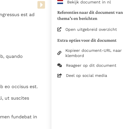
Bekijk document in nl
www.vatican.va/archive/bible/
vulgata_vetus-testamentum_lt.
Referenties naar dit document van
ingressus est ad
www.vatican.va/archive/bible/
thema's en berichten
vulgata_novum-testamentum_lt
Open uitgebreid overzicht
Voor de versnummering op deze
Extra opties voor dit document
aansluiting gezocht bij de Willi
om de teksten van de Willibror
Kopieer document-URL naar
naast elkaar te kunnen present
klembord
ib, quando
Reageer op dit document
Daar waar de versnummering v
elkaar afwijken is dus die van
Deel op social media
in de Vulgaatversie, het oorsp
b eo occisus est.
haakjes is weergegeven.
Zie de gebruiksvoorwaarden v
i, ut suscites
1979
28-12-2014
semen fundebat in
5061