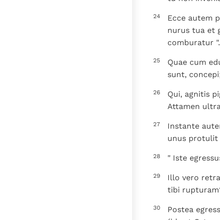
24
Ecce autem po
nurus tua et g
comburatur ".
25
Quae cum edu
sunt, concepi;
26
Qui, agnitis p
Attamen ultra
27
Instante aute
unus protulit
28
" Iste egressus
29
Illo vero ret
tibi rupturam
30
Postea egress