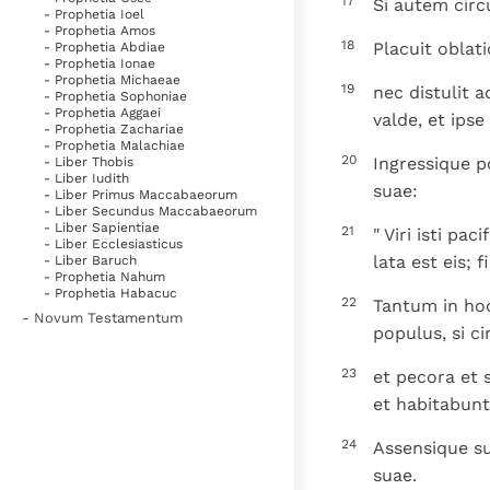
17
Si autem circ
- Prophetia Ioel
- Prophetia Amos
18
Placuit oblat
- Prophetia Abdiae
- Prophetia Ionae
- Prophetia Michaeae
19
nec distulit 
- Prophetia Sophoniae
- Prophetia Aggaei
valde, et ipse
- Prophetia Zachariae
- Prophetia Malachiae
20
Ingressique p
- Liber Thobis
- Liber Iudith
suae:
- Liber Primus Maccabaeorum
- Liber Secundus Maccabaeorum
- Liber Sapientiae
21
" Viri isti pa
- Liber Ecclesiasticus
lata est eis; 
- Liber Baruch
- Prophetia Nahum
- Prophetia Habacuc
22
Tantum in hoc
- Novum Testamentum
populus, si c
23
et pecora et
et habitabunt
24
Assensique su
suae.