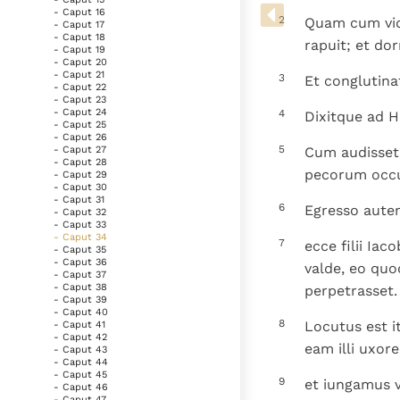
Denzinger
Gebruiksvoorwaarden
- Caput 16
2
Quam cum vidi
- Caput 17
- Caput 18
rapuit; et dor
- Caput 19
- Caput 20
- Caput 21
3
Et conglutina
- Caput 22
- Caput 23
- Caput 24
4
Dixitque ad 
- Caput 25
- Caput 26
5
Cum audisset 
- Caput 27
- Caput 28
pecorum occup
- Caput 29
- Caput 30
- Caput 31
6
Egresso aute
- Caput 32
- Caput 33
- Caput 34
7
ecce filii Iac
- Caput 35
- Caput 36
valde, eo quod
- Caput 37
- Caput 38
perpetrasset.
- Caput 39
- Caput 40
8
Locutus est i
- Caput 41
- Caput 42
eam illi uxor
- Caput 43
- Caput 44
- Caput 45
9
et iungamus vi
- Caput 46
- Caput 47