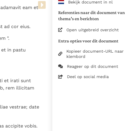
Bekijk document in nl
www.vatican.va/archive/bible/
, adamavit eam et
vulgata_vetus-testamentum_lt.
Referenties naar dit document van
www.vatican.va/archive/bible/
thema's en berichten
vulgata_novum-testamentum_lt
t ad cor eius.
Open uitgebreid overzicht
Voor de versnummering op deze
m ".
Extra opties voor dit document
aansluiting gezocht bij de Willi
 et in pastu
om de teksten van de Willibror
Kopieer document-URL naar
naast elkaar te kunnen present
klembord
Reageer op dit document
Daar waar de versnummering v
elkaar afwijken is dus die van
Deel op social media
i et irati sunt
in de Vulgaatversie, het oorsp
b, rem illicitam
haakjes is weergegeven.
Zie de gebruiksvoorwaarden v
1979
liae vestrae; date
28-12-2014
as accipite vobis.
5061