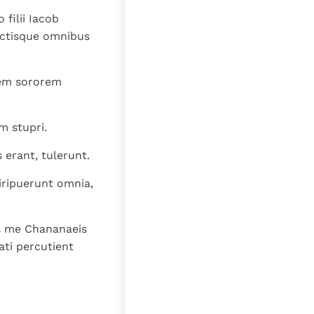
 filii Iacob
fectisque omnibus
hem sororem
m stupri.
 erant, tulerunt.
iripuerunt omnia,
is me Chananaeis
ati percutient