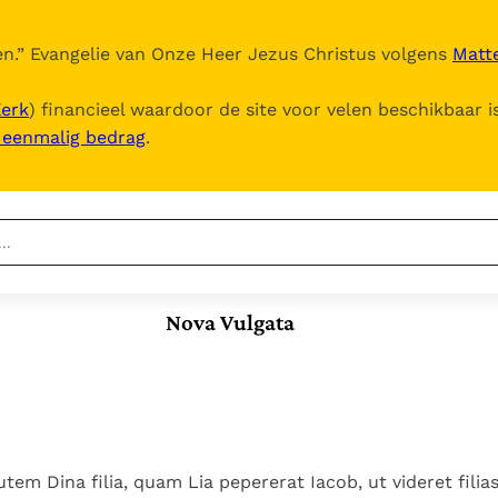
n.
” Evangelie van Onze Heer Jezus Christus volgens
Matte
Kerk
) financieel waardoor de site voor velen beschikbaar i
, eenmalig bedrag
.
Nieuwste
Berichten
Nova Vulgata
Documenten
Het Vaticaan publiceert
een nieuwe Latijnse
5. Het gebed van de
Vaticaanse financiële
uitgave van het Romeins
Kerk
waakhond verliest
In Christus wordt
martyrologium
Paus spreekt het
autonomie
onze honger vervuld
Wereldvoedselprogramma
Leer de kostbare
Paus Leo XIV in Pavia: "De
toe
parel van Gods
tem Dina filia, quam Lia pepererat Iacob, ut videret filias 
stad is zowel een gave
Gods Koninkrijk