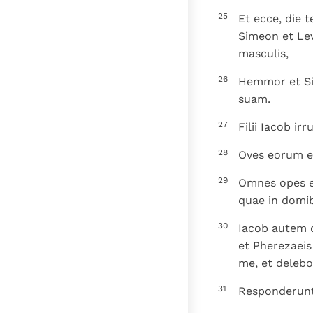
25
Et ecce, die t
Simeon et Lev
masculis,
26
Hemmor et Si
suam.
27
Filii Iacob i
28
Oves eorum et
29
Omnes opes e
quae in domib
30
Iacob autem d
et Pherezaeis
me, et delebo
31
Responderunt: