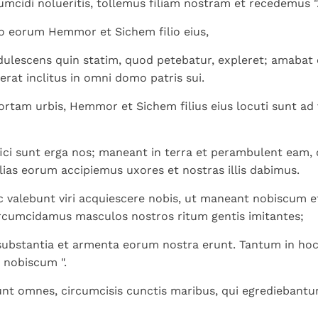
umcidi nolueritis, tollemus filiam nostram et recedemus "
io eorum Hemmor et Sichem filio eius,
adulescens quin statim, quod petebatur, expleret; amabat 
 erat inclitus in omni domo patris sui.
ortam urbis, Hemmor et Sichem filius eius locuti sunt ad v
cifici sunt erga nos; maneant in terra et perambulent eam,
filias eorum accipiemus uxores et nostras illis dabimus.
 valebunt viri acquiescere nobis, ut maneant nobiscum e
ircumcidamus masculos nostros ritum gentis imitantes;
 substantia et armenta eorum nostra erunt. Tantum in ho
 nobiscum ".
nt omnes, circumcisis cunctis maribus, qui egrediebantur 