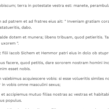
obiscum; terra in potestate vestra est: manete, perambul
 ad patrem et ad fratres eius ait: " Inveniam gratiam cor
atueritis, dabo.
alde dotem et munera; libens tribuam, quod petieritis. T
 uxorem ".
filii Iacob Sichem et Hemmor patri eius in dolo ob stupr
s facere, quod petitis, dare sororem nostram homini inc
nim esset nobis.
valebimus acquiescere vobis: si esse volueritis similes no
 in vobis omne masculini sexus;
et accipiemus mutuo filias nostras ac vestras et habita
us populus.