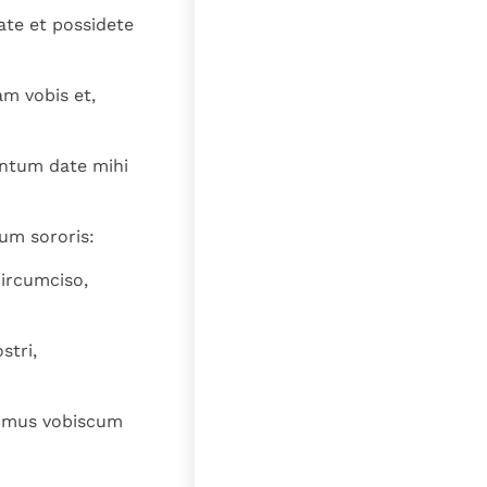
lat
ate et possidete
am vobis et,
antum date mihi
um sororis:
ircumciso,
stri,
bimus vobiscum