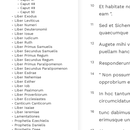
- Caput 48
10
Et habitate n
- Caput 49
- Caput 50
eam ".
- Liber Exodus
- Liber Leviticus
11
Sed et Sichem
- Liber Numeri
- Liber Deuteronomii
quaecumque st
- Liber Iosue
- Liber Iudicum
- Liber Ruth
12
Augete mihi v
- Liber Primus Samuelis
puellam hanc
- Liber Secundus Samuelis
- Liber Primus Regum
- Liber Secundus Regum
13
Responderunt 
- Liber Primus Paralipomenon
- Liber Secundus Paralipomenon
- Liber Esdrae
14
" Non possumu
- Liber Nehemiae
opprobrium e
- Liber Esther
- Liber Iob
- Liber Psalmorum
15
In hoc tantum 
- Liber Proverbiorum
- Liber Ecclesiastes
circumcidatur
- Canticum Canticorum
- Liber Isaiae
16
tunc dabimus 
- Liber Ieremiae
- Lamentationes
erimusque un
- Prophetia Ezechielis
- Prophetia Danielis
- Prophetia Osee