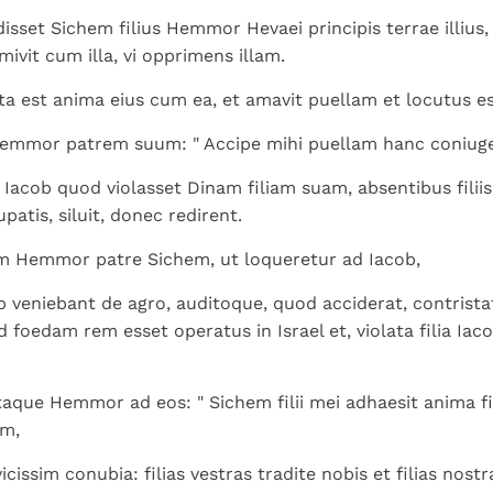
Paus in Pavia: St.
koninkrijk te
als een taak"
groeit stilletjes door
sset Sichem filius Hemmor Hevaei principis terrae illius
Augustinus toont ons de
herkennen
De mystiek. De
liefde, niet door
mivit cum illa, vi opprimens illam.
noodzaak om "naar het
mystieke
dwang
innerlijk" toe te keren.
verschijnselen en de
ta est anima eius cum ea, et amavit puellam et locutus es
heiligheid
Hemmor patrem suum: " Accipe mihi puellam hanc coniuge
Iacob quod violasset Dinam filiam suam, absentibus filiis
atis, siluit, donec redirent.
m Hemmor patre Sichem, ut loqueretur ad Iacob,
ob veniebant de agro, auditoque, quod acciderat, contristat
 foedam rem esset operatus in Israel et, violata filia Iaco
taque Hemmor ad eos: " Sichem filii mei adhaesit anima fi
em,
cissim conubia: filias vestras tradite nobis et filias nostr