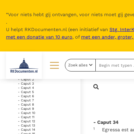
“
Voor niets hebt gij ontvangen, voor niets moet gij geve
.
U helpt RKDocumenten.nl (een initiatief van
Stg. Inter
met een donatie van 10 euro
, of
met een ander, groter
Inhoudsopgave
uitklappen
- Vetus Testamentum
Zoek alles
- Liber Genesis
- Caput 1
Lezen
Over ons
- Caput 2
- Caput 3
- Caput 4
Documenten
Over RK Documenten
- Caput 5
- Caput 6
- Caput 7
Bijbel
Meedoen
- Caput 8
- Caput 9
Thema’s
Doneren
- Caput 10
- Caput 11
- Caput 34
- Caput 12
Berichten
Nieuwsbrief
- Caput 13
1
Egressa est au
- Caput 14
- Caput 15