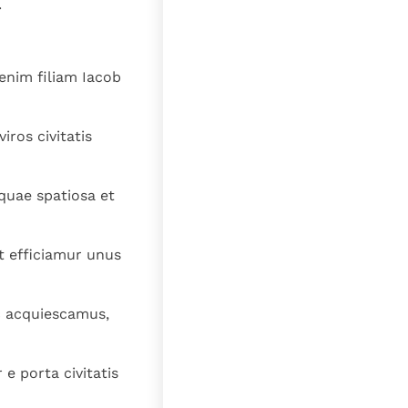
.
enim filiam Iacob
iros civitatis
 quae spatiosa et
t efficiamur unus
c acquiescamus,
e porta civitatis