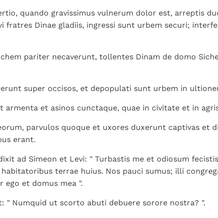
ertio, quando gravissimus vulnerum dolor est, arreptis duo
i fratres Dinae gladiis, ingressi sunt urbem securi; inter
chem pariter necaverunt, tollentes Dinam de domo Sic
rruerunt super occisos, et depopulati sunt urbem in ultione
 armenta et asinos cunctaque, quae in civitate et in agris
orum, parvulos quoque et uxores duxerunt captivas et d
us erant.
ixit ad Simeon et Levi: " Turbastis me et odiosum fecist
 habitatoribus terrae huius. Nos pauci sumus; illi congreg
r ego et domus mea ".
 " Numquid ut scorto abuti debuere sorore nostra? ".