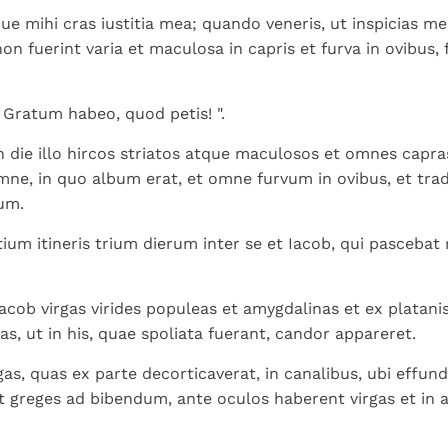
e mihi cras iustitia mea; quando veneris, ut inspicias
on fuerint varia et maculosa in capris et furva in ovibus,
" Gratum habeo, quod petis! ".
in die illo hircos striatos atque maculosos et omnes capras
ne, in quo album erat, et omne furvum in ovibus, et trad
um.
tium itineris trium dierum inter se et Iacob, qui pascebat
acob virgas virides populeas et amygdalinas et ex platanis
as, ut in his, quae spoliata fuerant, candor appareret.
gas, quas ex parte decorticaverat, in canalibus, ubi effun
 greges ad bibendum, ante oculos haberent virgas et in