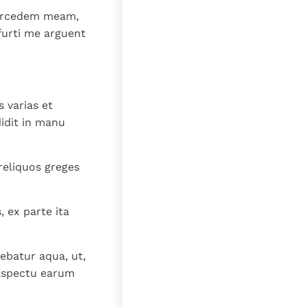
 mercedem meam,
 furti me arguent
 varias et
idit in manu
 reliquos greges
, ex parte ita
debatur aqua, ut,
 aspectu earum