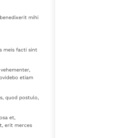
 benedixerit mihi
 meis facti sint
 vehementer,
ovidebo etiam
ris, quod postulo,
osa et,
, erit merces