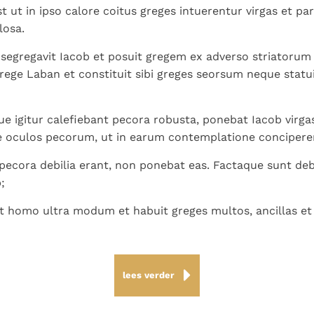
 ut in ipso calore coitus greges intuerentur virgas et par
losa.
segregavit Iacob et posuit gregem ex adverso striatoru
rege Laban et constituit sibi greges seorsum neque statu
 igitur calefiebant pecora robusta, ponebat Iacob virgas
 oculos pecorum, ut in earum contemplatione concipere
ecora debilia erant, non ponebat eas. Factaque sunt deb
;
t homo ultra modum et habuit greges multos, ancillas et
lees verder