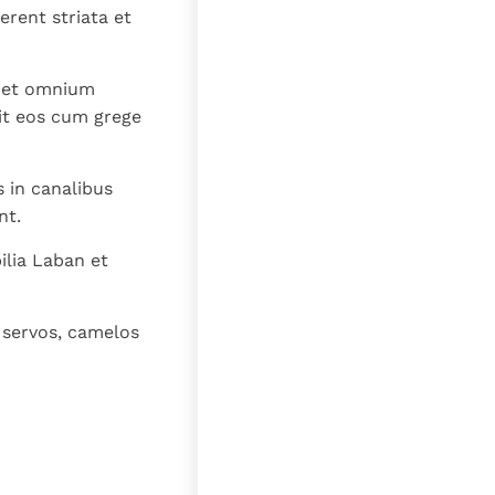
erent striata et
m et omnium
it eos cum grege
 in canalibus
nt.
ilia Laban et
 servos, camelos