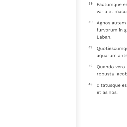
39
Factumque est
varia et macu
40
Agnos autem 
furvorum in g
Laban.
41
Quotiescumque
aquarum ante
42
Quando vero p
robusta Iacob
43
ditatusque es
et asinos.