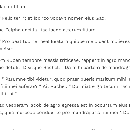
Iacob filium.
" Feliciter! "; et idcirco vocavit nomen eius Gad.
e Zelpha ancilla Liae Iacob alterum filium.
 " Pro beatitudine mea! Beatam quippe me dicent mulieres
m Aser.
m Ruben tempore messis triticeae, repperit in agro man
e detulit. Dixitque Rachel: " Da mihi partem de mandragoris
t: " Parumne tibi videtur, quod praeripueris maritum mihi,
ilii mei auferas? ". Ait Rachel: " Dormiat ergo tecum hac
ii tui ".
d vesperam Iacob de agro egressa est in occursum eius L
bis, quia mercede conduxi te pro mandragoris filii mei ". 