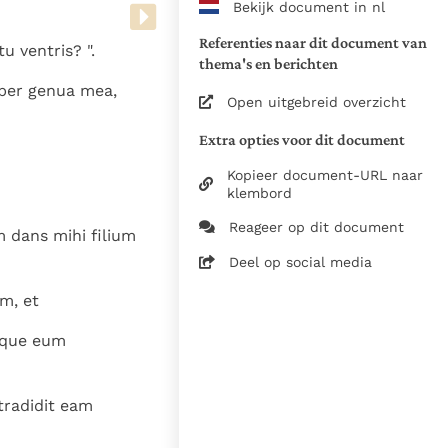
Bekijk document in nl
www.vatican.va/archive/bible/
vulgata_vetus-testamentum_lt.
Referenties naar dit document van
u ventris? ".
www.vatican.va/archive/bible/
thema's en berichten
vulgata_novum-testamentum_lt
super genua mea,
Open uitgebreid overzicht
Voor de versnummering op deze
Extra opties voor dit document
aansluiting gezocht bij de Willi
om de teksten van de Willibror
Kopieer document-URL naar
naast elkaar te kunnen present
klembord
Reageer op dit document
 dans mihi filium
Daar waar de versnummering v
elkaar afwijken is dus die van
Deel op social media
in de Vulgaatversie, het oorsp
m, et
haakjes is weergegeven.
Zie de gebruiksvoorwaarden v
itque eum
1979
28-12-2014
tradidit eam
5061