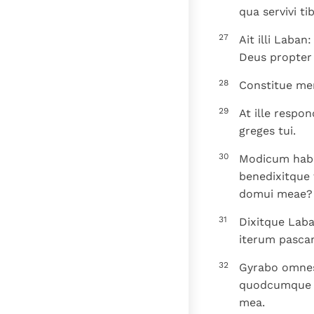
qua servivi tibi
27
Ait illi Laban
Deus propter 
28
Constitue me
29
At ille respon
greges tui.
30
Modicum habu
benedixitque
domui meae? 
31
Dixitque Laban
iterum pasca
32
Gyrabo omnes 
quodcumque f
mea.