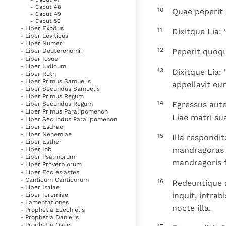
- Caput 48
10
Quae peperit 
- Caput 49
- Caput 50
- Liber Exodus
11
Dixitque Lia: 
- Liber Leviticus
- Liber Numeri
12
Peperit quoqu
- Liber Deuteronomii
- Liber Iosue
- Liber Iudicum
13
Dixitque Lia:
- Liber Ruth
- Liber Primus Samuelis
appellavit eu
- Liber Secundus Samuelis
- Liber Primus Regum
14
Egressus aute
- Liber Secundus Regum
- Liber Primus Paralipomenon
Liae matri sua
- Liber Secundus Paralipomenon
- Liber Esdrae
- Liber Nehemiae
15
Illa respondi
- Liber Esther
mandragoras f
- Liber Iob
- Liber Psalmorum
mandragoris fil
- Liber Proverbiorum
- Liber Ecclesiastes
- Canticum Canticorum
16
Redeuntique a
- Liber Isaiae
inquit, intra
- Liber Ieremiae
- Lamentationes
nocte illa.
- Prophetia Ezechielis
- Prophetia Danielis
- Prophetia Osee