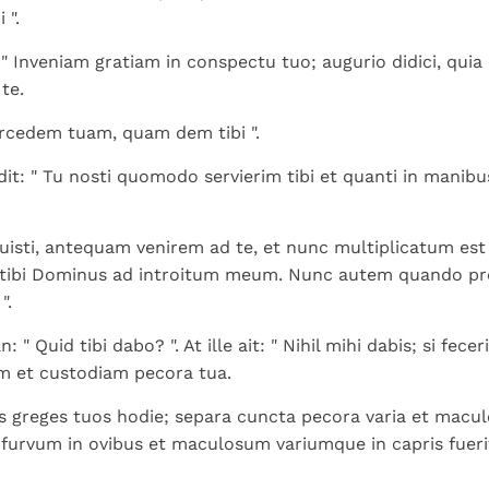
 ".
: " Inveniam gratiam in conspectu tuo; augurio didici, quia
te.
rcedem tuam, quam dem tibi ".
dit: " Tu nosti quomodo servierim tibi et quanti in manibus
isti, antequam venirem ad te, et nunc multiplicatum est
 tibi Dominus ad introitum meum. Nunc autem quando pr
".
: " Quid tibi dabo? ". At ille ait: " Nihil mihi dabis; si fece
m et custodiam pecora tua.
greges tuos hodie; separa cuncta pecora varia et macul
urvum in ovibus et maculosum variumque in capris fuerit