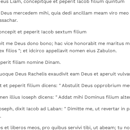
Deus Liam, concepitque et peperit Iacob filium quintum
it Deus mercedem mihi, quia dedi ancillam meam viro meo 
ssachar.
ncepit et peperit Iacob sextum filium
avit me Deus dono bono; hac vice honorabit me maritus 
x filios "; et idcirco appellavit nomen eius Zabulon.
perit filiam nomine Dinam.
oque Deus Rachelis exaudivit eam Deus et aperuit vulvam
 et peperit filium dicens: " Abstulit Deus opprobrium me
men illius Ioseph dicens: " Addat mihi Dominus filium alter
seph, dixit Iacob ad Laban: " Dimitte me, ut revertar in 
.
s et liberos meos, pro quibus servivi tibi, ut abeam; tu no