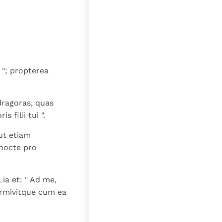
lat
 "; propterea
dragoras, quas
 filii tui ".
 ut etiam
 nocte pro
ia et: " Ad me,
Dormivitque cum ea