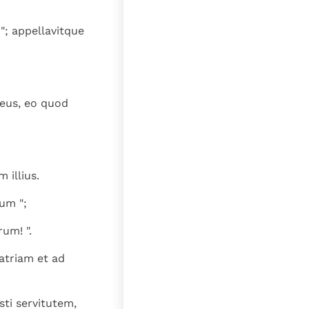
"; appellavitque
meus, eo quod
 illius.
um ";
um! ".
patriam et ad
sti servitutem,