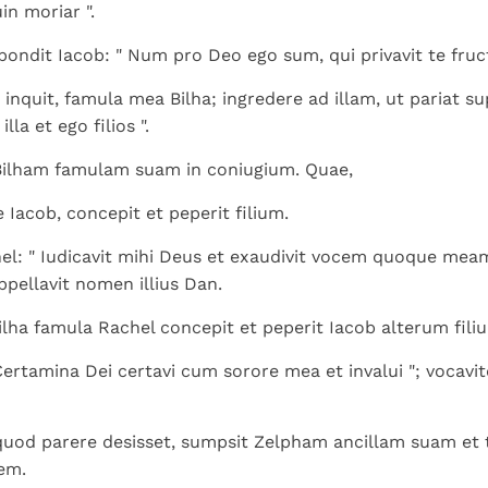
Paus in Pavia: St.
koninkrijk te
uin moriar ".
als een taak"
groeit stilletjes door
Augustinus toont ons de
herkennen
De mystiek. De
liefde, niet door
pondit Iacob: " Num pro Deo ego sum, qui privavit te fruct
noodzaak om "naar het
mystieke
dwang
innerlijk" toe te keren.
verschijnselen en de
e, inquit, famula mea Bilha; ingredere ad illam, ut pariat 
heiligheid
lla et ego filios ".
 Bilham famulam suam in coniugium. Quae,
 Iacob, concepit et peperit filium.
el: " Iudicavit mihi Deus et exaudivit vocem quoque meam
appellavit nomen illius Dan.
ha famula Rachel concepit et peperit Iacob alterum filiu
 Certamina Dei certavi cum sorore mea et invalui "; vocav
quod parere desisset, sumpsit Zelpham ancillam suam et 
em.