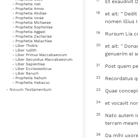
17
Et exaudivit 
- Prophetia Ioel
- Prophetia Amos
18
et ait: " Ded
- Prophetia Abdiae
- Prophetia Ionae
nomen illius I
- Prophetia Michaeae
- Prophetia Sophoniae
- Prophetia Aggaei
19
Rursum Lia co
- Prophetia Zachariae
- Prophetia Malachiae
20
et ait: " Don
- Liber Thobis
- Liber Iudith
genuerim ei se
- Liber Primus Maccabaeorum
- Liber Secundus Maccabaeorum
- Liber Sapientiae
21
Post quem pe
- Liber Ecclesiasticus
- Liber Baruch
22
Recordatus qu
- Prophetia Nahum
- Prophetia Habacuc
- Novum Testamentum
23
Quae concepit
24
et vocavit no
25
Nato autem Io
terram meam
26
Da mihi uxore