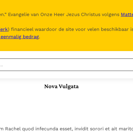
n.
” Evangelie van Onze Heer Jezus Christus volgens
Matte
Kerk
) financieel waardoor de site voor velen beschikbaar i
, eenmalig bedrag
.
Nieuwste
Berichten
Nova Vulgata
Documenten
Het Vaticaan publiceert
een nieuwe Latijnse
5. Het gebed van de
Vaticaanse financiële
uitgave van het Romeins
Kerk
waakhond verliest
In Christus wordt
martyrologium
Paus spreekt het
autonomie
onze honger vervuld
Wereldvoedselprogramma
Leer de kostbare
Paus Leo XIV in Pavia: "De
toe
parel van Gods
 Rachel quod infecunda esset, invidit sorori et ait marito
stad is zowel een gave
Gods Koninkrijk