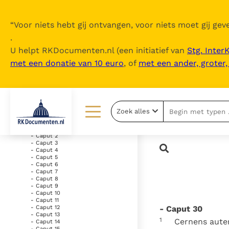
“
Voor niets hebt gij ontvangen, voor niets moet gij geve
.
U helpt RKDocumenten.nl (een initiatief van
Stg. Inter
met een donatie van 10 euro
, of
met een ander, groter
Inhoudsopgave
uitklappen
- Vetus Testamentum
Zoek alles
- Liber Genesis
- Caput 1
Lezen
Over ons
- Caput 2
- Caput 3
- Caput 4
Documenten
Over RK Documenten
- Caput 5
- Caput 6
- Caput 7
Bijbel
Meedoen
- Caput 8
- Caput 9
Thema’s
Doneren
- Caput 10
- Caput 11
- Caput 30
- Caput 12
Berichten
Nieuwsbrief
- Caput 13
1
Cernens autem
- Caput 14
- Caput 15