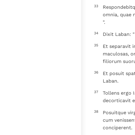
33
Respondebitqu
omnia, quae n
".
34
Dixit Laban: 
35
Et separavit 
maculosas, om
filiorum suor
36
Et posuit spa
Laban.
37
Tollens ergo I
decorticavit e
38
Posuitque vir
cum venissent
conciperent.