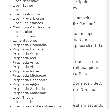
- Liber Nehemiae
10
extenditque Abraham manum et arripuit
- Liber Esther
cultrum, ut immolaret filium suum.
- Liber Iob
- Liber Psalmorum
11
Et ecce angelus Domini de caelo clamavit:
- Liber Proverbiorum
- Liber Ecclesiastes
"Abraham, Abraham". Qui respondit: "Adsum".
- Canticum Canticorum
- Liber Isaiae
12
Dixitque: "Non extendas manum tuam super
- Liber Ieremiae
puerum neque facias illi quidquam. Nunc
- Lamentationes
- Prophetia Ezechielis
cognovi quod times Deum et non pepercisti filio
- Prophetia Danielis
tuo unigenito propter me".
- Prophetia Osee
- Prophetia Ioel
13
Levavit Abraham oculos suos viditque arietem
- Prophetia Amos
- Prophetia Abdiae
unum inter vepres haerentem cornibus; quem
- Prophetia Ionae
assumens obtulit holocaustum pro filio.
- Prophetia Michaeae
- Prophetia Sophoniae
14
Appellavitque nomen loci illius: "Dominus videt".
- Prophetia Aggaei
- Prophetia Zachariae
Unde usque hodie dicitur: "In monte Dominus
- Prophetia Malachiae
videtur".
- Liber Thobis
- Liber Iudith
15
Vocavit autem angelus Domini Abraham secundo
- Liber Primus Maccabaeorum