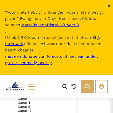
“
Voor niets hebt gij ontvangen, voor niets moet gij
geven.
” Evangelie van Onze Heer Jezus Christus
volgens
Matteüs, hoofdstuk 10, vers 8
Nova Vulgata
.
U helpt RKDocumenten.nl (een initiatief van
Stg.
InterKerk
) financieel waardoor de site voor velen
Inhoudsopgave
beschikbaar is
uitklappen
met een donatie van 10 euro
, of
met een ander,
groter, eenmalig bedrag
.
- Vetus Testamentum
- Liber Genesis
- Caput 1
- Caput 2
- Caput 3
- Caput 4
- Caput 5
- Caput 6
Lezen
Over ons
- Caput 7
- Caput 8
Documenten
Over RK Documenten
- Caput 9
- Caput 10
- Caput 22
Bijbel
Meedoen