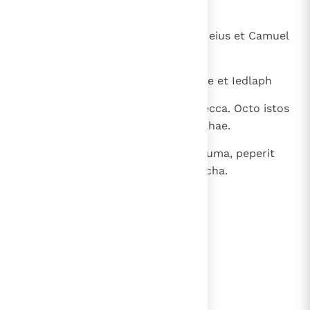
suo:
21
Us primogenitum et Buz fratrem eius et Camuel
patrem Aram
22
et Cased et Azau, Pheldas quoque et Iedlaph
23
ac Bathuel, de quo nata est Rebecca. Octo istos
genuit Melcha Nachor fratri Abrahae.
24
Concubina vero illius, nomine Reuma, peperit
Tabee et Gaham et Tahas et Maacha.
lees verder