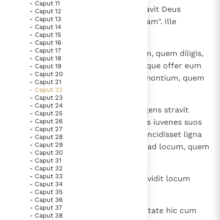
- Caput 11
1
Quae postquam gesta sunt, tentavit Deus
- Caput 12
Thema’s
Doneren
- Caput 13
Abraham et dixit ad eum: "Abraham". Ille
- Caput 14
Berichten
Nieuwsbrief
respondit: "Adsum".
- Caput 15
Denzinger
Gebruiksvoorwaarden
- Caput 16
- Caput 17
2
Ait: "Tolle filium tuum unigenitum, quem diligis,
- Caput 18
Isaac et vade in terram Moria; atque offer eum
- Caput 19
Nieuwste Documenten
- Caput 20
ibi in holocaustum super unum montium, quem
- Caput 21
5. Het gebed van de Kerk
monstravero tibi".
- Caput 22
- Caput 23
In Christus wordt onze honger vervuld
- Caput 24
3
Igitur Abraham de nocte consurgens stravit
Leer de kostbare parel van Gods koninkrijk te
- Caput 25
- Caput 26
asinum suum ducens secum duos iuvenes suos
herkennen
Gods Koninkrijk groeit stilletjes door liefde, niet door
- Caput 27
et Isaac filium suum. Cumque concidisset ligna
- Caput 28
dwang
De mystiek. De mystieke verschijnselen en de
- Caput 29
in holocaustum, surrexit et abiit ad locum, quem
- Caput 30
heiligheid
praeceperat ei Deus.
- Caput 31
Berichten
- Caput 32
- Caput 33
4
Die autem tertio, elevatis oculis, vidit locum
Het Vaticaan publiceert een nieuwe Latijnse uitgave
- Caput 34
procul
- Caput 35
van het Romeins martyrologium
Vaticaanse financiële waakhond verliest autonomie
- Caput 36
- Caput 37
5
dixitque ad pueros suos: "Exspectate hic cum
Paus spreekt het Wereldvoedselprogramma toe
- Caput 38