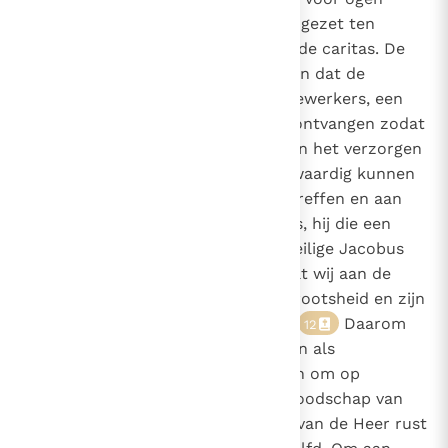
stond, moet allereerst worden ingezet ten
behoeve van de evangelisatie en de caritas. De
bisschoppen moeten erop toezien dat de
priesters, hun belangrijkste medewerkers, een
eerlijke onderhoudsvoorziening ontvangen zodat
zij zich niet hoeven te verliezen in het verzorgen
van hun tijdelijk welzijn en zich waardig kunnen
wijden aan de zaken die God betreffen en aan
hun pastorale zending. Trouwens, hij die een
arme helpt, wint de hemel! De heilige Jacobus
legt de nadruk op het respect dat wij aan de
arme verschuldigd zijn, op zijn grootsheid en zijn
ware plaats in de gemeenschap.
Daarom
12
moet het beheer van de goederen als
gelegenheid worden aangegrepen om op
efficiënte wijze de bevrijdende boodschap van
Jezus te laten horen: "De Geest van de Heer rust