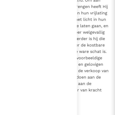
op mij; daartoe heeft Hij mij gezalfd. Om aan
armen de goede boodschap te brengen heeft Hij
mij gezonden, om aan gevangenen hun vrijlating
aan te kondigen en aan blinden het licht in hun
ogen, om verdrukten in vrijheid te laten gaan, en
een jaar af te kondigen dat de Heer welgevallig
is."
(Lc. 4, 18-19)
. De trouwe beheerder is hij die
begrepen heeft dat alleen de Heer de kostbare
parel is.
, en dat Hij de enige ware schat is.
13
Mogen de Bisschoppen op voorbeeldige
14
wijze hun priesters, seminaristen en gelovigen
hierin voorgaan! Bovendien moet de verkoop van
kerkelijke goederen absoluut voldoen aan de
regels van het canoniek recht en aan de
pauselijke bepalingen die hiervoor van kracht
zijn.