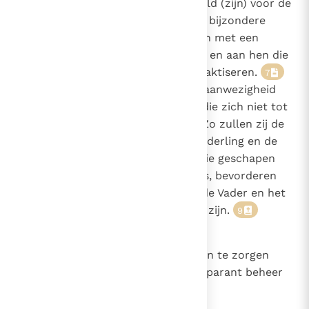
toevertrouwd, maar een voorbeeld (zijn) voor de
kudden"
(1 Pt. 5, 3)
. Laten zij ook bijzondere
aandacht schenken aan gelovigen met een
onregelmatige religieuze praktijk en aan hen die
om allerlei redenen niet meer praktiseren.
7
Zij moeten ook de liefhebbende aanwezigheid
van Christus voorleven aan hen die zich niet tot
het christelijk geloof bekennen. Zo zullen zij de
eenheid tussen de Christenen onderling en de
solidariteit tussen alle mensen die geschapen
zijn naar Gods beeld en gelijkenis, bevorderen
, want alles komt voort uit de Vader en het
8
is voor de Vader dat wij bestemd zijn.
9
44
Het is de taak van de Bisschoppen te zorgen
voor een gezond, eerlijk en transparant beheer
van de kerkelijke bezittingen, in
overeenstemming met de