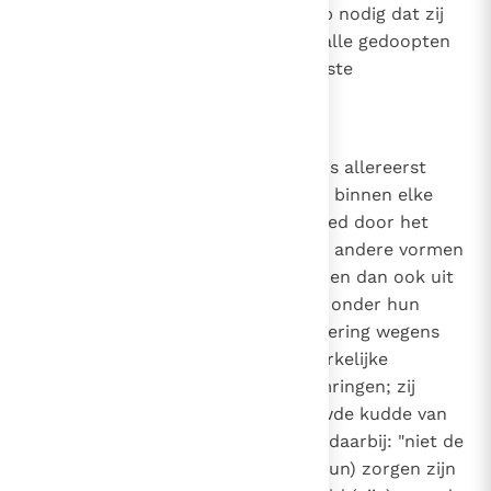
vernieuwing van de gemeenschap nodig dat zij
vaderlijke zorg betrachten voor alle gedoopten
en in het bijzonder voor hun naaste
medewerkers, de priesters.
6
43
De interkerkelijke gemeenschap is allereerst
gegrondvest op de gemeenschap binnen elke
lokale Kerk, die altijd wordt gevoed door het
Woord Gods, de Sacramenten en andere vormen
van gebed. Ik nodig de bisschoppen dan ook uit
om alle christelijke gelovigen die onder hun
jurisdictie vallen, zonder uitzondering wegens
sociale status, nationaliteit of kerkelijke
herkomst, met hun zorgen te omringen; zij
moeten voor de hun toevertrouwde kudde van
God zorgen, daarover waken, en daarbij: "niet de
baas (spelen) over hen die aan (hun) zorgen zijn