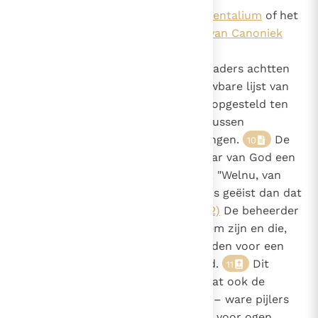
Codex Canonum Ecclesiarum Orientalium
of het
Codex Iuris Canonici - Wetboek van Canoniek
Recht
van de Latijnse Kerk. De Synodevaders achtten
het noodzakelijk dat een betrouwbare lijst van
de financiën en goederen wordt opgesteld ten
einde verwarring te voorkomen tussen
persoonlijke en kerkelijke bezittingen.
De
10
apostel Paulus zegt dat de dienaar van God een
beheerder is van Gods geheimen. "Welnu, van
een beheerder wordt niets anders geëist dan dat
hij betrouwbaar blijkt."
(1 Kor. 4, 2)
De beheerder
beheert goederen die niet van hem zijn en die,
volgens de apostel, gebruikt worden voor een
hoger doel, de geheimen van God.
Dit
11
trouwe en belangeloze beheer, dat ook de
stichters van de monnikenorden – ware pijlers
van de talloze Oosterse Kerken - voor ogen