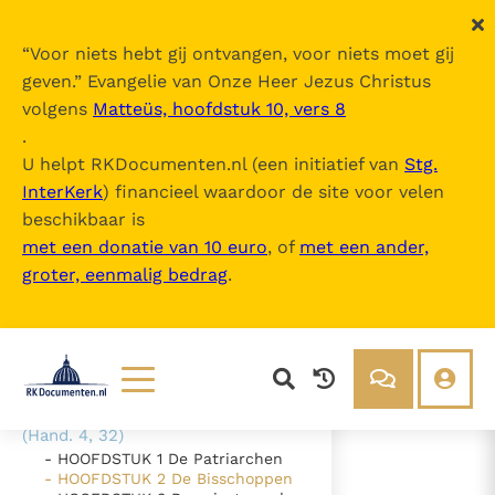
“
Voor niets hebt gij ontvangen, voor niets moet gij
geven.
” Evangelie van Onze Heer Jezus Christus
volgens
Matteüs, hoofdstuk 10, vers 8
Ecclesia in Medio Oriente
.
U helpt RKDocumenten.nl (een initiatief van
Stg.
InterKerk
) financieel waardoor de site voor velen
Inhoudsopgave
beschikbaar is
uitklappen
met een donatie van 10 euro
, of
met een ander,
groter, eenmalig bedrag
.
- Inleiding
- DEEL 1 "Wij zeggen God dank
voor u allen, telkens wanneer wij
uw naam noemen in onze
gebeden" (1 Tess. 1, 2)
- DEEL 2 "De grote groep
gelovigen was één van hart en ziel"
Lezen
Over ons
(Hand. 4, 32)
- HOOFDSTUK 1 De Patriarchen
Documenten
Over RK Documenten
- HOOFDSTUK 2 De Bisschoppen
- HOOFDSTUK 2 De Bisschoppen
Bijbel
Meedoen