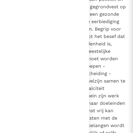
religie is op de allereerste plaats gegrondvest op
de natuur van de mens – dus op een gezonde
antropologie - en op de volledige eerbiediging
van zijn onvervreemdbare rechten. Begrip voor
deze ideale relatie moet leiden tot het besef dat
er een soort eenheid in verscheidenheid is,
waardoor de relatie tussen het geestelijke
(religie) en wereldlijke (politiek) moet worden
gekenmerkt, want beide zijn geroepen -
weliswaar met de nodige onderscheiding -
harmonieus voor het algemeen welzijn samen te
werken. Een dergelijke gezonde laïciteit
garandeert dat het politieke domein zijn werk
kan doen zonder de religie voor haar doeleinden
te misbruiken, terwijl de godsdienst vrij kan
leven zonder zich te hoeven belasten met de
politieke werkelijkheid, die door belangen wordt
gestuurd en soms maar heel moeilijk of zelfs