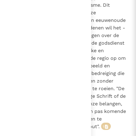
voor het religieuze fundamentalisme. Dit
verschijnsel bedreigt alle religieuze
gemeenschappen en het wijst hun eeuwenoude
co-existentie af. Om politieke redenen wil het -
soms met geweld - macht verkrijgen over de
gewetens van individuen en over de godsdienst
zelf. Ik roep alle joodse, christelijke en
islamitische religieuze leiders in de regio op om
ernaar te streven door hun voorbeeld en
onderwijs alles te doen om deze bedreiging die
de gelovigen van alle godsdiensten zonder
onderscheid en dodelijk treft, uit te roeien. "De
geopenbaarde woorden, de Heilige Schrift of de
naam van God aanwenden om onze belangen,
onze vaak zo gemakkelijke en van pas komende
politiek of onze gewelddadigheden te
rechtvaardigen, is een ernstige fout".
1