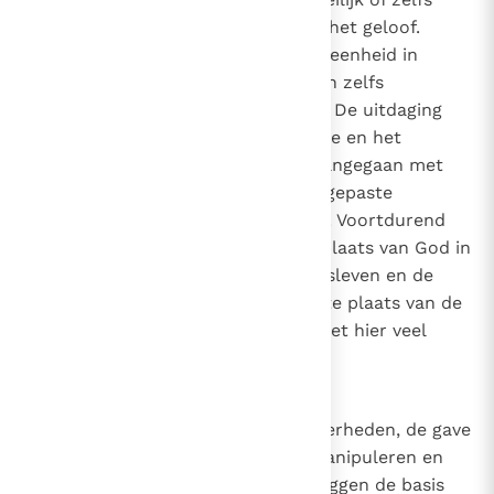
helemaal niet te rijmen valt met het geloof.
Daarom is een gezonde laïciteit (eenheid in
verscheidenheid), noodzakelijk en zelfs
onmisbaar voor beide domeinen. De uitdaging
van de relatie tussen het politieke en het
religieuze domein kan worden aangegaan met
geduld en moed dankzij een aangepaste
menselijke en religieuze vorming. Voortdurend
moet worden herinnerd aan de plaats van God in
het persoonlijke leven, het gezinsleven en de
samenleving, evenals aan de juiste plaats van de
mens in Gods plan. En vooral moet hier veel
meer voor worden gebeden.
30
Economische en politieke onzekerheden, de gave
van sommigen om anderen te manipuleren en
een beperkt begrip van religie, leggen de basis