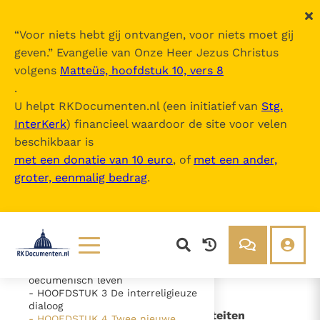
“
Voor niets hebt gij ontvangen, voor niets moet gij
geven.
” Evangelie van Onze Heer Jezus Christus
volgens
Matteüs, hoofdstuk 10, vers 8
Ecclesia in Medio Oriente
.
U helpt RKDocumenten.nl (een initiatief van
Stg.
InterKerk
) financieel waardoor de site voor velen
Inhoudsopgave
beschikbaar is
uitklappen
met een donatie van 10 euro
, of
met een ander,
groter, eenmalig bedrag
.
- Inleiding
- DEEL 1 "Wij zeggen God dank
voor u allen, telkens wanneer wij
uw naam noemen in onze
gebeden" (1 Tess. 1, 2)
- HOOFDSTUK 1 De context
- HOOFDSTUK 2 Het christelijk en
Lezen
Over ons
oecumenisch leven
- HOOFDSTUK 3 De interreligieuze
Documenten
Over RK Documenten
dialoog
- HOOFDSTUK 4 Twee nieuwe realiteiten
Bijbel
Meedoen
- HOOFDSTUK 4 Twee nieuwe