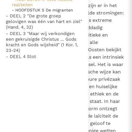
29
realiteiten
Evenals in de rest van de wereld zijn er in het
Thema’s
Doneren
- HOOFDSTUK 5 De migranten
Midden-Oosten twee tegengestelde stromingen:
- DEEL 2 "De grote groep
Berichten
Nieuwsbrief
enerzijds de laïciteit, in haar soms extreme
gelovigen was één van hart en ziel"
Denzinger
Gebruiksvoorwaarden
(Hand. 4, 32)
vormen, en anderzijds het gewelddadig
- DEEL 3 "Maar wij verkondigen
fundamentalisme. Een aantal politieke en
een gekruisigde Christus ... Gods
Nieuwste Documenten
religieuze verantwoordelijken uit alle
kracht en Gods wijsheid" (1 Kor. 1,
gemeenschappen in het Midden-Oosten bekijkt
5. Het gebed van de Kerk
23-24)
- DEEL 4 Slot
de laïciteit met grote argwaan, als een intrinsiek
In Christus wordt onze honger vervuld
atheïstisch of immoreel verschijnsel. Het is waar
Leer de kostbare parel van Gods koninkrijk te
dat de laïciteit soms op simplistische wijze kan
herkennen
Gods Koninkrijk groeit stilletjes door liefde, niet door
beweren dat de godsdienst een pure privézaak
dwang
De mystiek. De mystieke verschijnselen en de
is, alsof zij een louter individuele en huiselijke
heiligheid
cultus is, die buiten het leven, de ethiek en de
Berichten
betrekkingen tot andere mensen staat. In haar
meest extreme en ideologische vorm ontzegt
Het Vaticaan publiceert een nieuwe Latijnse uitgave
deze tot secularisme omgevormde laïciteit de
van het Romeins martyrologium
Vaticaanse financiële waakhond verliest autonomie
burger het recht om openlijk zijn geloof te
Paus spreekt het Wereldvoedselprogramma toe
belijden en eist dat de staat als enige wetten