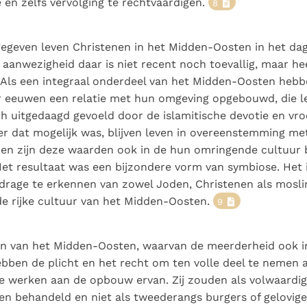
e en zelfs vervolging te rechtvaardigen.
8
egeven leven Christenen in het Midden-Oosten in het dage
aanwezigheid daar is niet recent noch toevallig, maar he
 Als een integraal onderdeel van het Midden-Oosten heb
r eeuwen een relatie met hun omgeving opgebouwd, die l
ch uitgedaagd gevoeld door de islamitische devotie en vro
ver dat mogelijk was, blijven leven in overeenstemming m
 en zijn deze waarden ook in de hun omringende cultuur b
et resultaat was een bijzondere vorm van symbiose. Het 
jdrage te erkennen van zowel Joden, Christenen als mosl
e rijke cultuur van het Midden-Oosten.
9
en van het Midden-Oosten, waarvan de meerderheid ook i
ebben de plicht en het recht om ten volle deel te nemen 
e werken aan de opbouw ervan. Zij zouden als volwaardi
 behandeld en niet als tweederangs burgers of gelovigen.