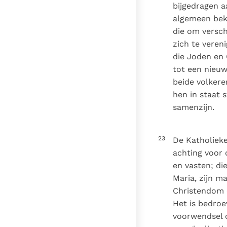
bijgedragen a
algemeen beke
die om versch
zich te veren
die Joden en 
tot een nieuw
beide volkere
hen in staat 
samenzijn.
23
De Katholieke
achting voor 
en vasten; di
Maria, zijn m
Christendom e
Het is bedroe
voorwendsel o