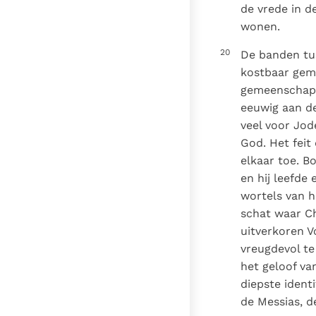
de vrede in d
wonen.
20
De banden tus
kostbaar geme
gemeenschappe
eeuwig aan de
veel voor Jod
God. Het feit
elkaar toe. B
en hij leefde 
wortels van 
schat waar Ch
uitverkoren V
vreugdevol te
het geloof va
diepste ident
de Messias, d