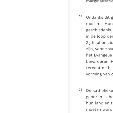
marginalisati
24
Ondanks dit g
moslims. Hun 
geschiedenis.
in de loop de
Zij hebben zi
zijn, voor zo
het Evangelie
bevorderen. H
terecht de bi
vorming van d
25
De katholiek
geboren is, h
hun land en t
moeten worden