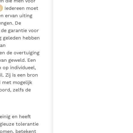
zen die men voor
Iedereen moet
en ervan uiting
rengen. De
 de garantie voor
ng geleden hebben
van
en de overtuiging
 van geweld. Een
 op individueel,
l. Zij is een bron
ld met mogelijk
oord, zelfs de
einig en heeft
gieuze tolerantie
enomen, betekent