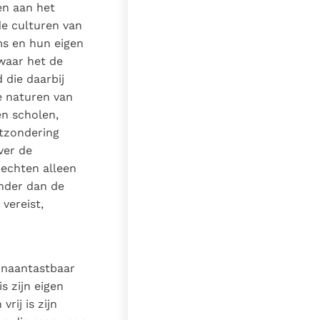
en aan het
de culturen van
ms en hun eigen
 waar het de
 die daarbij
e naturen van
en scholen,
itzondering
ver de
rechten alleen
inder dan de
vereist,
 onaantastbaar
is zijn eigen
rij is zijn