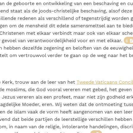
an de geboorte en ontwikkeling van een beschaving en cu
nd staat als de joods-christelijke beschaving, alsof dez
illende redenen als verschillend of tegenstrijdig worden 
igen om de mensheid dit edele samensmeltsel aan te bied
Christenen met elkaar verbindt maar ook van elkaar sche
 gevoel van verantwoordelijkheid voor en met elkaar.
6
n hebben dezelfde zegening en beloften van de eeuwighei
stelt om vertrouwvol verder te gaan op de weg naar het br
 Kerk, trouw aan de leer van het
Tweede Vaticaans Concil
de moslims, die God vooral vereren met gebed, het geve
e Jezus vereren als een profeet, maar niet zijn godheid er
aagdelijke Moeder, eren. Wij weten dat de ontmoeting tus
n de islam vaak de vorm heeft aangenomen van een leerst
vend dat beide partijen de leerstellige verschillen hebben
m, in naam van de religie, intolerante handelingen, discri