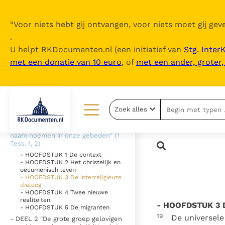
“
Voor niets hebt gij ontvangen, voor niets moet gij geve
.
U helpt RKDocumenten.nl (een initiatief van
Stg. Inter
met een donatie van 10 euro
, of
met een ander, groter
Inhoudsopgave
uitklappen
- Inleiding
Zoek alles
- DEEL 1 "Wij zeggen God dank voor
u allen, telkens wanneer wij uw
Lezen
Over ons
naam noemen in onze gebeden" (1
Tess. 1, 2)
Documenten
Over RK Documenten
- HOOFDSTUK 1 De context
- HOOFDSTUK 2 Het christelijk en
Bijbel
Meedoen
oecumenisch leven
- HOOFDSTUK 3 De interreligieuze
dialoog
Thema’s
Doneren
- HOOFDSTUK 4 Twee nieuwe
realiteiten
- HOOFDSTUK 3 De
- HOOFDSTUK 5 De migranten
Berichten
Nieuwsbrief
19
De universele
- DEEL 2 "De grote groep gelovigen