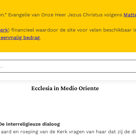
n.
” Evangelie van Onze Heer Jezus Christus volgens
Matte
Kerk
) financieel waardoor de site voor velen beschikbaar i
, eenmalig bedrag
.
Nieuwste
Berichten
Ecclesia in Medio Oriente
Documenten
Het Vaticaan publiceert
een nieuwe Latijnse
5. Het gebed van de
Vaticaanse financiële
uitgave van het Romeins
Kerk
waakhond verliest
In Christus wordt
martyrologium
Paus spreekt het
autonomie
onze honger vervuld
Wereldvoedselprogramma
Leer de kostbare
 interreligieuze dialoog
Paus Leo XIV in Pavia: "De
toe
parel van Gods
 aard en roeping van de Kerk vragen van haar dat zij de d
stad is zowel een gave
Gods Koninkrijk