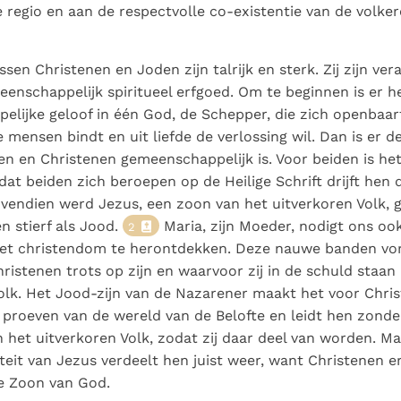
e regio en aan de respectvolle co-existentie van de volker
sen Christenen en Joden zijn talrijk en sterk. Zij zijn ver
enschappelijk spiritueel erfgoed. Om te beginnen is er h
lijke geloof in één God, de Schepper, die zich openbaart
 mensen bindt en uit liefde de verlossing wil. Dan is er de
en en Christenen gemeenschappelijk is. Voor beiden is he
 dat beiden zich beroepen op de Heilige Schrift drijft hen 
ovendien werd Jezus, een zoon van het uitverkoren Volk, g
en stierf als Jood.
Maria, zijn Moeder, nodigt ons ook
2
het christendom te herontdekken. Deze nauwe banden vo
ristenen trots op zijn en waarvoor zij in de schuld staan 
olk. Het Jood-zijn van de Nazarener maakt het voor Chri
 proeven van de wereld van de Belofte en leidt hen zonde
n het uitverkoren Volk, zodat zij daar deel van worden. M
iteit van Jezus verdeelt hen juist weer, want Christenen 
e Zoon van God.