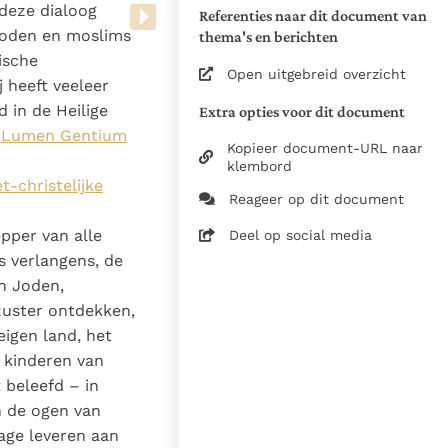
Exhortaties
deze dialoog
Referenties naar dit document van
 Joden en moslims
thema's en berichten
2012, Libertrice Editrice
ische
Vaticana / Kerk in Nood /
Open uitgebreid overzicht
Stg. InterKerk
 heeft veeleer
 in de Heilige
Extra opties voor dit document
Vert. uit het Italiaans
e
Lumen Gentium
Zie de gebruiksvoorwaarden
Kopieer document-URL naar
van de documenten
klembord
t-christelijke
2013
Reageer op dit document
Betsy Raymakers
pper van alle
Deel op social media
19-03-2022
 verlangens, de
n Joden,
4511
zuster ontdekken,
nl
eigen land, het
e kinderen van
 beleefd – in
n de ogen van
age leveren aan