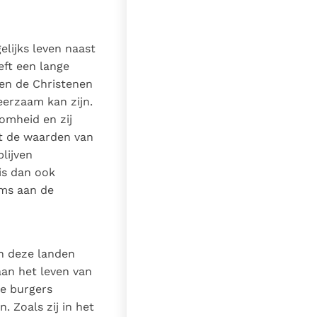
lijks leven naast
eft een lange
ben de Christenen
eerzaam kan zijn.
omheid en zij
et de waarden van
lijven
is dan ook
ims aan de
n deze landen
aan het leven van
ge burgers
 Zoals zij in het