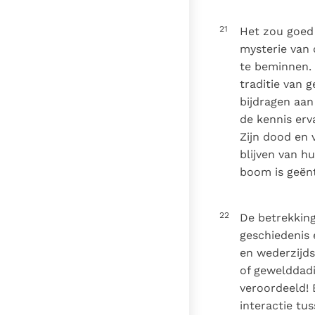
21
Het zou goed 
mysterie van 
te beminnen.
traditie van 
bijdragen aan
de kennis erv
Zijn dood en v
blijven van h
boom is geën
22
De betrekkin
geschiedenis 
en wederzijds
of gewelddadi
veroordeeld!
interactie tu