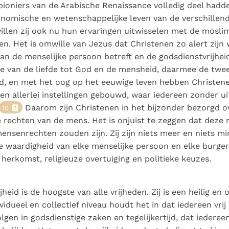
 pioniers van de Arabische Renaissance volledig deel hadd
onomische en wetenschappelijke leven van de verschillen
willen zij ook nu hun ervaringen uitwisselen met de mosli
ren. Het is omwille van Jezus dat Christenen zo alert zijn
an de menselijke persoon betreft en de godsdienstvrijheid
e van de liefde tot God en de mensheid, daarmee de twe
d, en met het oog op het eeuwige leven hebben Christen
en allerlei instellingen gebouwd, waar iedereen zonder u
Daarom zijn Christenen in het bijzonder bezorgd o
10
rechten van de mens. Het is onjuist te zeggen dat deze 
’ mensenrechten zouden zijn. Zij zijn niets meer en niets m
e waardigheid van elke menselijke persoon en elke burger 
 herkomst, religieuze overtuiging en politieke keuzes.
heid is de hoogste van alle vrijheden. Zij is een heilig en
vidueel en collectief niveau houdt het in dat iedereen vrij 
gen in godsdienstige zaken en tegelijkertijd, dat iedereen v