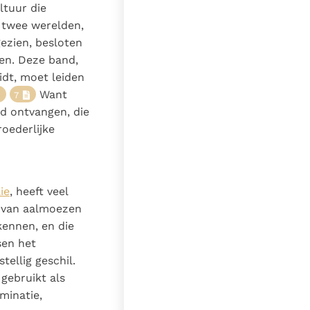
ltuur die
e twee werelden,
gezien, besloten
en. Deze band,
idt, moet leiden
Want
7
d ontvangen, die
oederlijke
ie
, heeft veel
n van aalmoezen
kennen, en die
sen het
ellig geschil.
 gebruikt als
minatie,