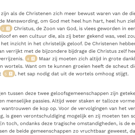
zijn als de Christenen zich meer bewust waren van de di
de Menswording, om God met heel hun hart, heel hun ziel
Christus, de Zoon van God, is vlees geworden in een
3
geloof en een cultuur die, als zij beter gekend was, veel z
 het inzicht in het christelijk geloof. De Christenen hebb
an verrijkt met de bijzondere bijdrage die Christus zelf h
errijzenis.
Maar zij moeten zich altijd in grote dan
4
un wortels. Want om te kunnen groeien heeft de scheut d
t
, het sap nodig dat uit de wortels omhoog stijgt.
5
gen tussen deze twee geloofsgemeenschappen zijn getek
en menselijke passies. Altijd weer staken er talloze vorm
 wantrouwen de kop op. Voor de vervolgingen van het ve
g, is geen verontschuldiging mogelijk en zij moeten ten 
 En toch, ondanks deze tragische omstandigheden, is de 
ssen de beide gemeenschappen zo vruchtbaar geweest, dat