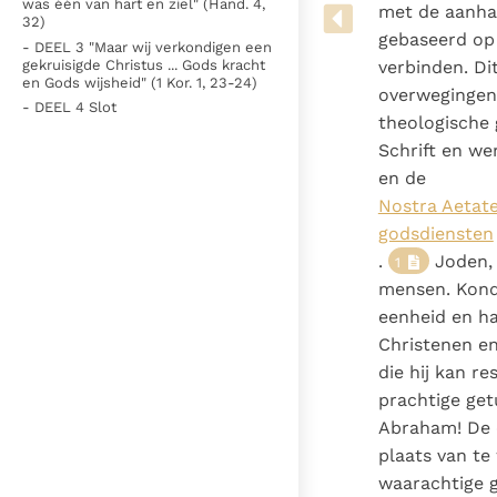
was één van hart en ziel" (Hand. 4,
Denzinger
Gebruiksvoorwaarden
met de aanha
32)
gebaseerd op 
- DEEL 3 "Maar wij verkondigen een
gekruisigde Christus ... Gods kracht
verbinden. Di
en Gods wijsheid" (1 Kor. 1, 23-24)
overwegingen 
- DEEL 4 Slot
theologische 
Schrift en we
en de
Nostra Aetate
godsdiensten
.
Joden, 
1
mensen. Kond
eenheid en h
Christenen en
die hij kan r
prachtige get
Abraham! De e
plaats van te
waarachtige g