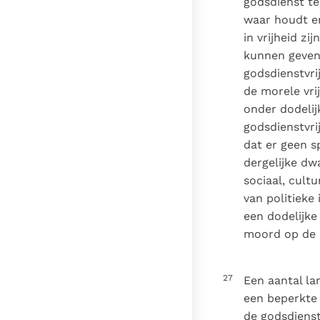
godsdienst te
waar houdt en
in vrijheid z
kunnen geven 
godsdienstvri
de morele vri
onder dodelij
godsdienstvri
dat er geen s
dergelijke dw
sociaal, cultu
van politieke
een dodelijke
moord op de
27
Een aantal la
een beperkte 
de godsdienst