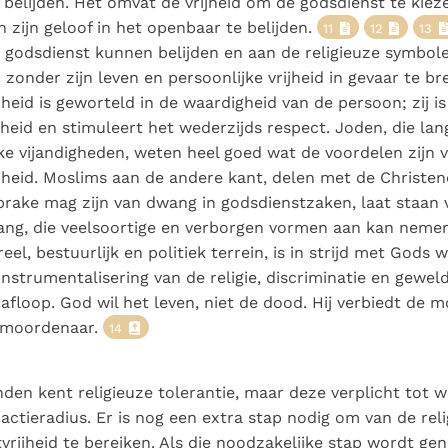
 belijden. Het omvat de vrijheid om de godsdienst te kie
 zijn geloof in het openbaar te belijden.
11
12
13
ijn godsdienst kunnen belijden en aan de religieuze symbol
zonder zijn leven en persoonlijke vrijheid in gevaar te b
jheid is geworteld in de waardigheid van de persoon; zij is
jheid en stimuleert het wederzijds respect. Joden, die la
ke vijandigheden, weten heel goed wat de voordelen zijn 
jheid. Moslims aan de andere kant, delen met de Christen
prake mag zijn van dwang in godsdienstzaken, laat staan
ang, die veelsoortige en verborgen vormen aan kan nemen
reel, bestuurlijk en politiek terrein, is in strijd met Gods wi
 instrumentalisering van de religie, discriminatie en gewe
 afloop. God wil het leven, niet de dood. Hij verbiedt de m
 moordenaar.
14
nden kent religieuze tolerantie, maar deze verplicht tot w
actieradius. Er is nog een extra stap nodig om van de reli
vrijheid te bereiken. Als die noodzakelijke stap wordt g