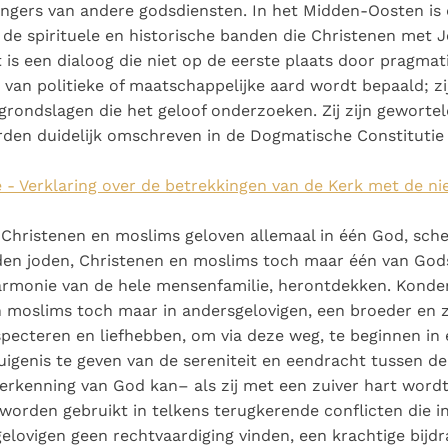
Paus in Pavia: St.
koninkrijk te
ngers van andere godsdiensten. In het Midden-Oosten is 
als een taak"
groeit stilletjes door
Augustinus toont ons de
herkennen
De mystiek. De
de spirituele en historische banden die Christenen met
liefde, niet door
noodzaak om "naar het
mystieke
t is een dialoog die niet op de eerste plaats door pragmat
dwang
innerlijk" toe te keren.
verschijnselen en de
van politieke of maatschappelijke aard wordt bepaald; zij
heiligheid
grondslagen die het geloof onderzoeken. Zij zijn geworteld
rden duidelijk omschreven in de Dogmatische Constituti
 - Verklaring over de betrekkingen van de Kerk met de nie
Christenen en moslims geloven allemaal in één God, sche
en joden, Christenen en moslims toch maar één van Gods
armonie van de hele mensenfamilie, herontdekken. Konde
 moslims toch maar in andersgelovigen, een broeder en 
especteren en liefhebben, om via deze weg, te beginnen in 
uigenis te geven van de sereniteit en eendracht tussen d
rkenning van God kan– als zij met een zuiver hart wordt
 worden gebruikt in telkens terugkerende conflicten die i
elovigen geen rechtvaardiging vinden, een krachtige bijdr