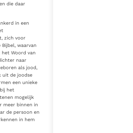
en die daar
ankerd in een
et
, zich voor
 Bijbel, waarvan
t het Woord van
dichter naar
eboren als jood,
 uit de joodse
rmen een unieke
bij het
stenen mogelijk
r meer binnen in
aar de persoon en
erkennen in hem