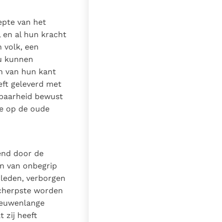
epte van het
 en al hun kracht
 volk, een
ou kunnen
en van hun kant
eeft geleverd met
kbaarheid bewust
ie op de oude
end door de
en van onbegrip
rleden, verborgen
scherpste worden
eeuwenlange
 zij heeft