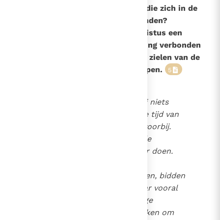
160
Kunnen wij overledenen helpen die zich in de
toestand van het vagevuur bevinden?
Ja, omdat alle gedoopten in Christus een
gemeenschap vormen en onderling verbonden
zijn, kunnen ook de levenden de zielen van de
overledenen in het vagevuur helpen.
5
Als de mens dood is, kan hij niets
meer voor zichzelf doen. De tijd van
het actieve waar maken is voorbij.
Maar wij kunnen iets voor de
overledenen in het vagevuur doen.
Onze liefde reikt tot in het
hiernamaals. Door ons vasten, bidden
en onze goede werken, maar vooral
door de viering van de heilige
Eucharistie
kunnen wij smeken om