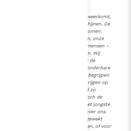
Als Christus in heerlijkheid weerkomt,
zal zijn volle licht op ons schijnen. De
waarheid zal aan het licht komen:
onze gedachten, onze daden, onze
verhouding met God en de mensen –
niets zal meer verborgen zijn. Wij
zullen de definitieve zin van de
schepping ontdekken, de wonderbare
wegen van God tot ons heil begrijpen
en eindelijk ook antwoord krijgen op
de vraag waarom het kwaad zo
machtig mag zijn, als God toch de
uiteindelijke macht heeft. Het jongste
oordeel is ook het oordeel over ons.
Hier wordt beslist of wij opgewekt
worden tot het eeuwige leven, of voor