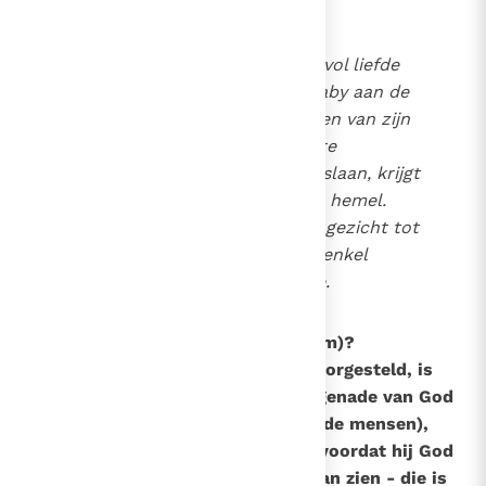
Wie een verliefd stel elkaar vol liefde
ziet aankijken, of wie een baby aan de
moederborst ziet die de ogen van zijn
moeder zoekt alsof hij iedere
glimlachje voor altijd wil opslaan, krijgt
een vaag vermoeden van de hemel.
God te mogen zien, van aangezicht tot
aangezicht – dat is als één enkel
oneindig moment van liefde.
159
Wat is het vagevuur (purgatorium)?
Het vagevuur, vaak als plaats voorgesteld, is
eerder een toestand. Wie in de genade van God
sterft (dus in vrede met God en de mensen),
maar nog loutering nodig heeft voordat hij God
van aangezicht tot aangezicht kan zien - die is