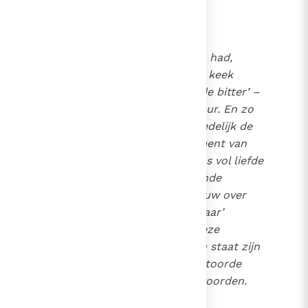
in het vagevuur.
4
Toen Petrus Jezus verraden had,
draaide de Heer zich om en keek
Petrus aan: ‘En Petrus huilde bitter’ –
een gevoel als in het vagevuur. En zo
een
vagevuur
wacht vermoedelijk de
meeste mensen in het moment van
onze dood: de Heer kijkt ons vol liefde
aan – en wij voelen brandende
schaamte en smartelijke rouw over
ons kwade of ook ‘alleen maar’
liefdeloze gedrag. Pas na deze
louterende pijn zullen we in staat zijn
zijn liefdevolle blik in ongestoorde
hemelse vreugde te beantwoorden.