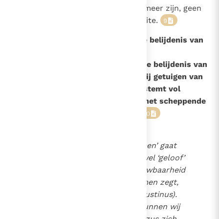
ogen afwissen: de dood zal niet meer zijn, geen
verdriet, geen geklaag, geen moeite.
9
165
Waarom zeggen wij ‘amen’ na de belijdenis van
ons geloof?
We zeggen
Amen
- dus: ja - op de belijdenis van
ons geloof omdat God wil dat wij getuigen van
het geloof zijn. Wie amen zegt, stemt vol
blijdschap en in vrijheid in met het scheppende
en verlossende werk van God.
10
Het Hebreeuwse woord ‘amen’ gaat
terug op een wortel die zowel ‘geloof’
als ‘standvastigheid, betrouwbaarheid
en trouw’ betekent. ‘Wie amen zegt,
zet zijn handtekening’ (Augustinus).
Dit onvoorwaardelijke ‘ja’ kunnen wij
alleen uitspreken omdat Jezus zich