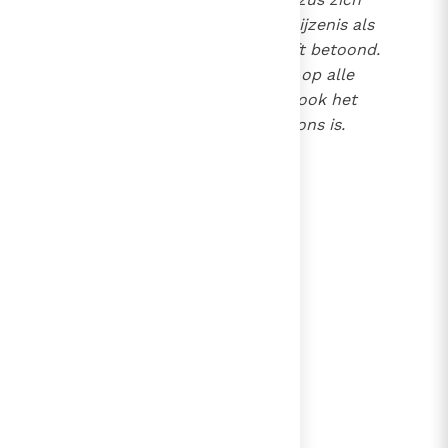
voor ons in de dood en verrijzenis als
trouw en betrouwbaar heeft betoond.
Hij is zelf het menselijke ‘ja’ op alle
beloften van God, zoals Hij ook het
definitieve ‘ja’ van God aan ons is.
lees verder