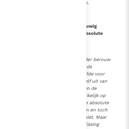
genade voor de overledenen.
161
Wat is de hel?
De hel is de toestand van het eeuwig
gescheiden zijn van God en de absolute
afwezigheid van liefde.
6
Wie willens en wetens, zonder berouw
sterft in zware zonde en Gods
barmhartige, vergevende liefde voor
altijd afwijst, die sluit zichzelf uit van
de gemeenschap met God en de
gelukzaligen. Of iemand werkelijk op
het moment van de dood de absolute
liefde in het gezicht kan zien en toch
nog nee zeggen, weten wij niet. Maar
onze vrijheid maakt die beslissing