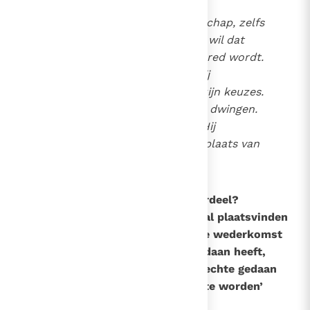
God verlangt naar gemeenschap, zelfs
met de laatste zondaar; Hij wil dat
iedereen zich bekeert en gered wordt.
Maar God heeft de mens vrij
geschapen en respecteert zijn keuzes.
Zelfs God kan de liefde niet dwingen.
Als degene die liefheeft, is Hij
‘machteloos’ als iemand in plaats van
de hemel de hel kiest.
163
Wat is het laatste of jongste oordeel?
Het laatste of jongste oordeel zal plaatsvinden
aan het eind van de tijden, bij de wederkomst
van Christus. ‘Wie het goede gedaan heeft,
staat op om te leven; wie het slechte gedaan
heeft, staat op om veroordeeld te worden’
(Joh. 5, 29)
.
8