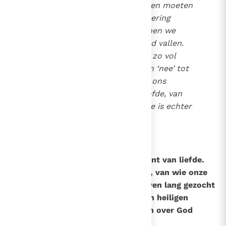
toen Hij ons schiep. Misschien moeten
we nog een proces van loutering
doormaken, misschien kunnen we
meteen in de armen van God vallen.
Maar misschien zijn we ook zo vol
boosheid en haat, zo vol van ‘nee’ tot
iedereen, dat we voor altijd ons
gezicht afwenden van de liefde, van
God. Een leven zonder liefde is echter
niets anders dan de hel.
158
Waaruit bestaat de hemel?
De hemel is het eindeloze moment van liefde.
Niets scheidt ons meer van God, van wie onze
ziel houdt en naar wie ze een leven lang gezocht
heeft. Samen met alle engelen en heiligen
mogen we ons voor altijd met en over God
verheugen.
3