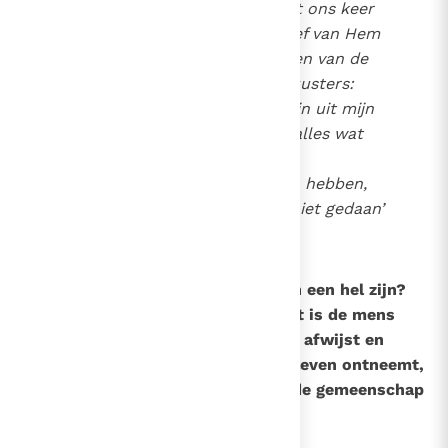
mogelijk. Jezus waarschuwt ons keer
op keer dat we ons definitief van Hem
scheiden als we ons afsluiten van de
nood van zijn broeders en zusters:
‘Jullie zijn vervloekt, verdwijn uit mijn
ogen (...) Ik verzeker jullie: alles wat
jullie voor een van deze
onaanzienlijken niet gedaan hebben,
hebben jullie ook voor mij niet gedaan’
(Mt. 25, 41.45)
.
162
Als God liefde is, hoe kan er dan een hel zijn?
Niet God verdoemt de mens. Het is de mens
zelf die Gods barmhartige liefde afwijst en
zichzelf vrijwillig het (eeuwige) leven ontneemt,
door zich buiten te sluiten van de gemeenschap
met God.
7