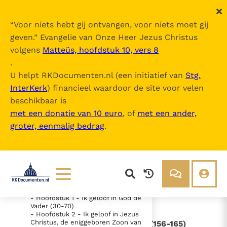
“
Voor niets hebt gij ontvangen, voor niets moet gij
geven.
” Evangelie van Onze Heer Jezus Christus
volgens
Matteüs, hoofdstuk 10, vers 8
Youcat
.
U helpt RKDocumenten.nl (een initiatief van
Stg.
InterKerk
) financieel waardoor de site voor velen
Inhoudsopgave
beschikbaar is
uitklappen
met een donatie van 10 euro
, of
met een ander,
groter, eenmalig bedrag
.
- Inhoud
- Woord vooraf
- DEEL 1 - Wat wij geloven (1-166)
- EERSTE SECTIE - Waarom wij
kunnen geloven (1-24)
- TWEEDE SECTIE - De christelijke
geloofsbelijdenis (25-165)
Lezen
Over ons
- Hoofdstuk 1 - Ik geloof in God de
Vader (30-70)
Documenten
Over RK Documenten
- Hoofdstuk 2 - Ik geloof in Jezus
Christus, de eniggeboren Zoon van
- Ik geloof … in het eeuwige leven (156-165)
Bijbel
Meedoen