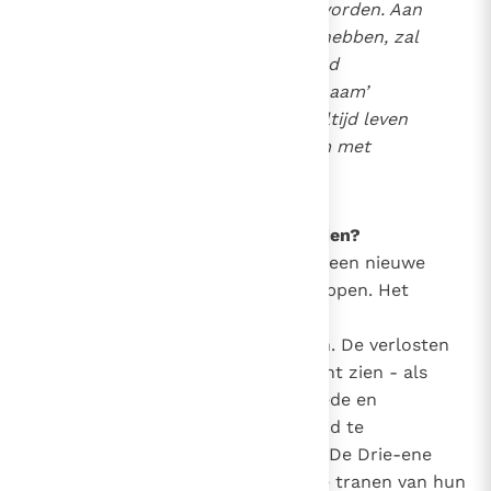
altijd van God gescheiden worden. Aan
hen die het leven gekozen hebben, zal
God nog eenmaal scheppend
handelen. In een ‘nieuw lichaam’
(2 Kor. 5, 1)
zullen zij voor altijd leven
in Gods heerlijkheid en Hem met
lichaam en ziel prijzen.
164
Hoe zal de wereld voltooid worden?
Aan het einde der tijden zal God een nieuwe
hemel en een nieuwe aarde scheppen. Het
kwaad zal geen macht en geen
aantrekkingskracht meer hebben. De verlosten
zullen God van gezicht tot gezicht zien - als
vrienden. Hun verlangen naar vrede en
gerechtigheid zal vervuld zijn. God te
aanschouwen zal hun geluk zijn. De Drie-ene
God zal onder hen wonen en alle tranen van hun