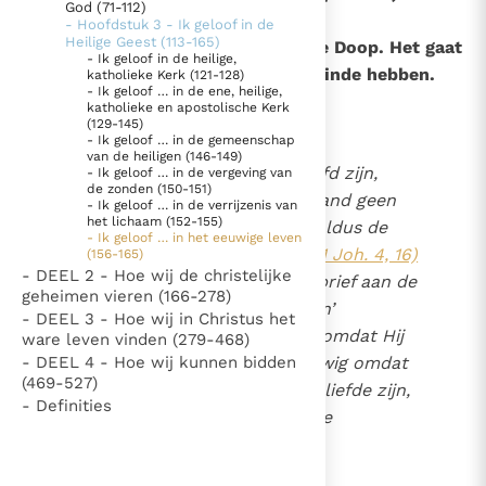
God (71-112)
156
Wat is het eeuwige leven?
- Hoofdstuk 3 - Ik geloof in de
Thema’s
Doneren
Heilige Geest (113-165)
Het eeuwige leven begint met de Doop. Het gaat
- Ik geloof in de heilige,
Berichten
Nieuwsbrief
door de dood heen en zal geen einde hebben.
katholieke Kerk (121-128)
Denzinger
Gebruiksvoorwaarden
- Ik geloof … in de ene, heilige,
1
katholieke en apostolische Kerk
(129-145)
- Ik geloof … in de gemeenschap
Nieuwste Documenten
van de heiligen (146-149)
Alleen al wanneer we verliefd zijn,
- Ik geloof … in de vergeving van
5. Het gebed van de Kerk
de zonden (150-151)
willen we dat aan die toestand geen
- Ik geloof … in de verrijzenis van
In Christus wordt onze honger vervuld
het lichaam (152-155)
einde komt. ‘God is liefde’, aldus de
- Ik geloof … in het eeuwige leven
Leer de kostbare parel van Gods koninkrijk te
eerste brief van Johannes
(1 Joh. 4, 16)
(156-165)
- DEEL 2 - Hoe wij de christelijke
herkennen
. ‘De liefde’, zegt de eerste brief aan de
Gods Koninkrijk groeit stilletjes door liefde, niet door
geheimen vieren (166-278)
Korintiërs, ‘zal nooit vergaan’
dwang
De mystiek. De mystieke verschijnselen en de
- DEEL 3 - Hoe wij in Christus het
(1 Kor. 13, 8)
. God is eeuwig omdat Hij
ware leven vinden (279-468)
heiligheid
liefde is; en de liefde is eeuwig omdat
- DEEL 4 - Hoe wij kunnen bidden
Berichten
(469-527)
ze goddelijk is. Als wij in de liefde zijn,
Het Vaticaan publiceert een nieuwe Latijnse uitgave
- Definities
betreden we Gods eindeloze
van het Romeins martyrologium
Vaticaanse financiële waakhond verliest autonomie
tegenwoordigheid.
Paus spreekt het Wereldvoedselprogramma toe