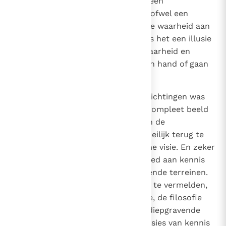
en hem zo te brengen tot ofwel een
vernietigende zucht naar macht ofwel een
eenzaamheid zonder hoop. Als de waarheid aan
de mensen eenmaal ontzegd is, is het een illusie
te trachten hen vrij te maken. Waarheid en
vrijheid gaan ofwel samen hand in hand of gaan
beide ellendig ten gronde.
12
91
Bij de bespreking van deze denkrichtingen was
het niet mijn bedoeling om een compleet beeld
te geven van de huidige staat van de
wijsbegeerte die hoe dan ook moeilijk terug te
brengen zou zijn tot één uniforme visie. En zeker
wil ik benadrukken dat ons erfgoed aan kennis
inderdaad is verrijkt op verschillende terreinen.
We hoeven alleen maar de logica te vermelden,
de taalfilosofie, de epistemologie, de filosofie
van de natuur, de antropologie, diepgravende
analyses van de affectieve dimensies van kennis