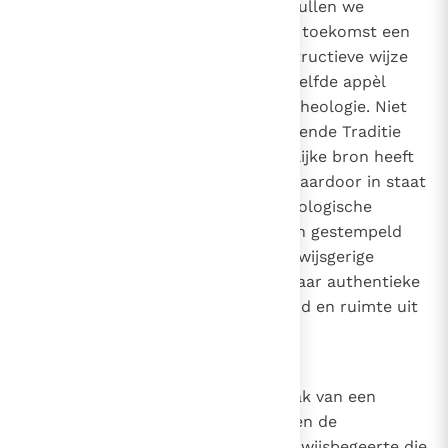
in de traditie geworteld te zijn, zullen we
vandaag in staat zijn om voor de toekomst een
oorspronkelijke, nieuwe en constructieve wijze
van denken te ontwikkelen. Hetzelfde appèl
geldt in hoge mate ook voor de theologie. Niet
alleen omdat de theologie de levende Traditie
van de Kerk als haar oorspronkelijke bron heeft
, maar ook omdat zij daardoor in staat
9
10
moet zijn om zowel de diepe theologische
overlevering die de voorbije tijden gestempeld
heeft, alsook de ononderbroken wijsgerige
traditie te herwinnen, die door haar authentieke
wijsheid boven de grenzen van tijd en ruimte uit
kan stijgen.
86
Dit beklemtonen van de noodzaak van een
nauwe blijvende betrekking tussen de
hedendaagse wijsbegeerte en de wijsbegeerte die