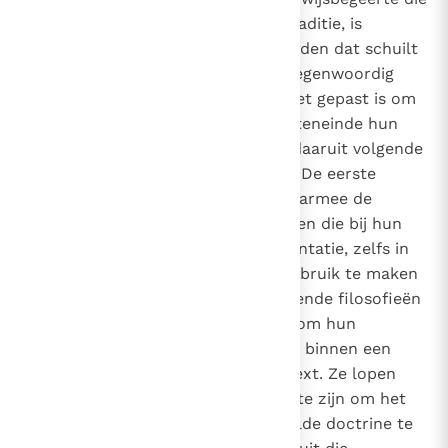
is ontwikkeld in de christelijke traditie, is
bedoeld om het gevaar af te wenden dat schuilt
in sommige denkrichtingen die tegenwoordig
sterk verbreid zijn. Ik denk dat het gepast is om
-zij het kort- daarop in te gaan, teneinde hun
dwalingen aan te stippen en de daaruit volgende
risico's voor het wijsgerige werk. De eerste
draagt de naam
eclecticisme,
waarmee de
benadering bedoeld wordt van hen die bij hun
onderzoek, onderwijs en argumentatie, zelfs in
de theologie, ertoe neigen om gebruik te maken
van losse ideeën die uit verschillende filosofieën
stammen, zonder bekommernis om hun
innerlijke samenhang, hun plaats binnen een
systeem of hun historische context. Ze lopen
daarom het gevaar, niet in staat te zijn om het
waarheidsgehalte van een bepaalde doctrine te