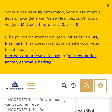
“
Voor niets hebt gij ontvangen, voor niets moet gij
geven.
” Evangelie van Onze Heer Jezus Christus
volgens
Matteüs, hoofdstuk 10, vers 8
Fides et Ratio
.
U helpt RKDocumenten.nl (een initiatief van
Stg.
InterKerk
) financieel waardoor de site voor velen
Inhoudsopgave
beschikbaar is
uitklappen
met een donatie van 10 euro
, of
met een ander,
groter, eenmalig bedrag
.
- Inleiding
- HOOFDSTUK 1 - De openbaring
van Gods wijsheid
- HOOFDSTUK 2 - Credo ut
intellegam
- HOOFDSTUK 3 - Intellego ut
Credam
Lezen
Over ons
- HOOFDSTUK 4 - De verhouding
Documenten
Over RK Documenten
van geloof en rede
- HOOFDSTUK 5 - De
- De essentiële eisen van het Woord van God
Bijbel
Meedoen