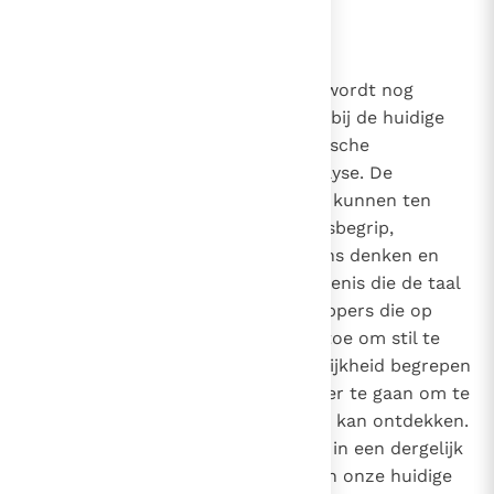
gedragswijzen te corrigeren.
84
De betekenis van de metafysica wordt nog
duidelijker wanneer we stilstaan bij de huidige
ontwikkelingen in de hermeneutische
wetenschappen en in de taalanalyse. De
resultaten van dergelijke studies kunnen ten
zeerste bijdragen aan het geloofsbegrip,
aangezien zij de structuur van ons denken en
spreken blootleggen en de betekenis die de taal
heeft. Maar sommige wetenschappers die op
deze gebieden werken neigen ertoe om stil te
staan bij de vraag, hoe de werkelijkheid begrepen
en verwoord wordt, zonder verder te gaan om te
zien of de rede de essentie ervan kan ontdekken.
We kunnen toch niet anders dan in een dergelijk
denkraam de bevestiging zien van onze huidige