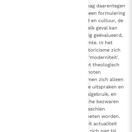
betekenis voor het heden. Men mag daarentegen
niet vergeten dat, zelfs wanneer een formulering
in zekere zin gebonden is aan tijd en cultuur, de
waarheid of de valsheid ervan in elk geval kan
worden vastgesteld en als zodanig geëvalueerd,
ondanks de afstand in tijd en ruimte. In het
theologisch denken dient het historicisme zich
meestal aan onder het mom van 'moderniteit'.
Omwille van de terechte zorg, het theologisch
betoog actueel en voor de tijdgenoten
verstaanbaar te maken, bedient men zich alleen
van de meest recente filosofische uitspraken en
het meest recente filosofisch taalgebruik, en
gaat daarbij voorbij aan de kritische bezwaren
die in het licht van de traditie misschien
daartegen ingebracht zouden moeten worden.
Omdat deze vorm van moderniteit actualiteit
met waarheid verwart, toont het zich niet bij