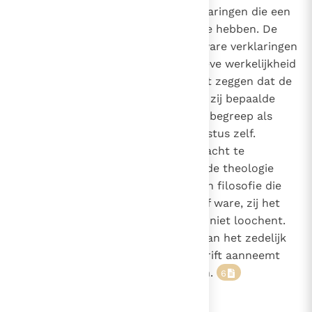
bijzonder, bevat teksten en verklaringen die een
waarlijk ontologische draagwijdte hebben. De
geïnspireerde schrijvers wilden ware verklaringen
formuleren, d.w.z. die de objectieve werkelijkheid
weer konden geven. Men kan niet zeggen dat de
katholieke traditie dwaalde toen zij bepaalde
teksten van St. Jan of St. Paulus begreep als
uitspraken over het zijn van Christus zelf.
Wanneer zij deze verklaringen tracht te
begrijpen en uit te leggen, heeft de theologie
daarom de bijdrage nodig van een filosofie die
de mogelijkheid van een objectief ware, zij het
altijd nog te vervolmaken kennis niet loochent.
Dit geldt ook voor de oordelen van het zedelijk
geweten, waarvan de heilige Schrift aanneemt
dat ze objectief waar kunnen zijn.
6