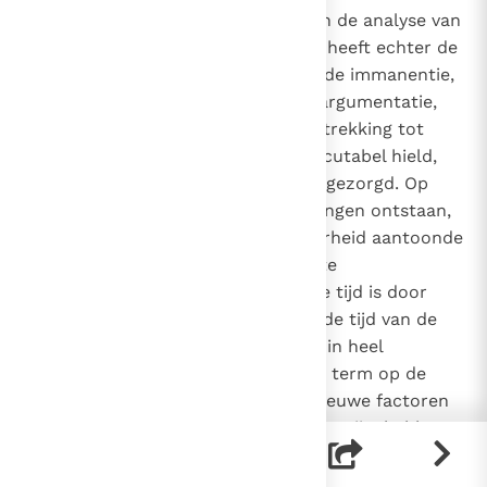
en de existentiële benadering van de analyse van
de vrijheid. Sinds de vorige eeuw heeft echter de
bevestiging van het principe van de immanentie,
het hart van de rationalistische argumentatie,
een reactie uitgelokt die, met betrekking tot
postulaten die men voor niet discutabel hield,
voor een radicaal verlies hebben gezorgd. Op
deze wijze zijn irrationele stromingen ontstaan,
terwijl de kritiek de onvruchtbaarheid aantoonde
van het postulaat van de absolute
zelfbevestiging van de rede. Onze tijd is door
sommige denkers aangeduid als de tijd van de
"postmoderniteit"
. Vaak gebruikt in heel
verschillende contexten, wijst de term op de
opkomst van een complex van nieuwe factoren
die, wijdverbreid en machtig als ze zijn, hebben
laten zien dat ze belangrijke en blijvende
veranderingen teweeg kunnen brengen. De term