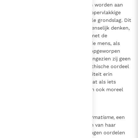
genegeerd worden, onderworpen worden aan
analyses die gebaseerd zijn op oppervlakkige
analogieën, zonder enige rationele grondslag. Dit
leidt tot de verarming van het menselijk denken,
dat zich niet langer bezighoudt met de
eschatologische problemen die de mens, als
animal rationale,
constant heeft opgeworpen
vanaf het begin van de tijd. En aangezien zij geen
ruimte laat voor kritiek die het ethische oordeel
biedt, is de sciëntistische mentaliteit erin
geslaagd velen te laten denken dat als iets
technisch mogelijk is, het daarom ook moreel
toelaatbaar is.
89
Niet minder gevaarlijk is het
pragmatisme
, een
geesteshouding die bij het maken van haar
keuzes, theoretische beschouwingen oordelen