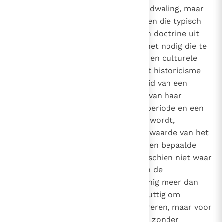
87
Eclecticisme is een methodische dwaling, maar
kan ook opvattingen in zich bergen die typisch
zijn voor het
historicisme.
Om een doctrine uit
het verleden juist te verstaan is het nodig die te
plaatsen in zijn eigen historische en culturele
context. De grondstelling van het historicisme
luidt daarentegen dat de waarheid van een
filosofie bepaald wordt op basis van haar
geschiktheid voor een bepaalde periode en een
bepaald historisch doel. Daarom wordt,
tenminste impliciet, de blijvende waarde van het
ware ontkend. Wat waar was in een bepaalde
periode, beweren historici, is misschien niet waar
in een andere. Zo wordt voor hen de
geschiedenis van het denken weinig meer dan
een archeologische vindplaats, nuttig om
opvattingen van vroeger te illustreren, maar voor
het grootste deel achterhaald en zonder