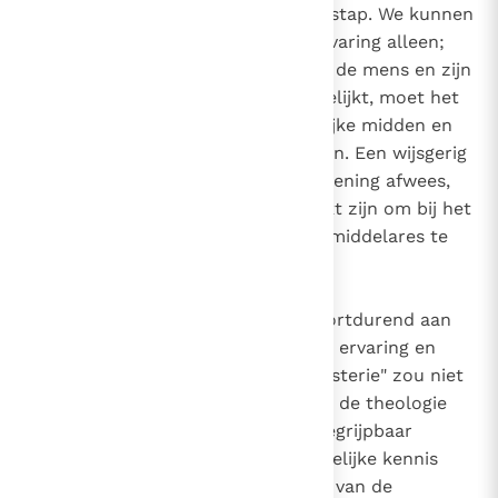
even noodzakelijke als dringend stap. We kunnen
onmogelijk halt houden bij de ervaring alleen;
ook als deze de innerlijkheid van de mens en zijn
spiritualiteit uitdrukt en verduidelijkt, moet het
speculatieve denken het geestelijke midden en
het dragende fundament bereiken. Een wijsgerig
denken dat elke metafysische opening afwees,
zou daarom volkomen ongeschikt zijn om bij het
begrijpen van de openbaring als middelares te
functioneren.
Het woord van God refereert voortdurend aan
wat uitstijgt boven de menselijke ervaring en
zelfs diens denken; maar dit "mysterie" zou niet
geopenbaard kunnen worden, en de theologie
zou het niet op enigerlei wijze begrijpbaar
kunnen maken
, als de menselijke kennis
7
strikt beperkt was tot de wereld van de