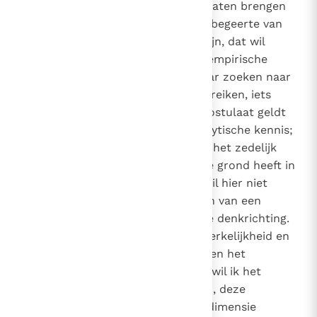
83
De beide reeds genoemde postulaten brengen
een derde mee: er moet een wijsbegeerte van
echt metafysische
draagwijdte zijn, dat wil
zeggen: die in staat is boven de empirische
gegevens uit te stijgen om bij haar zoeken naar
de waarheid iets absoluuts te bereiken, iets
ultiems en fundamenteels. Dit postulaat geldt
gelijkelijk voor wijsheids- en analytische kennis;
en in het bijzonder dient het om het zedelijk
goede te kennen, dat zijn diepste grond heeft in
het Hoogste Goed, God zelf. Ik wil hier niet
spreken over metafysica in de zin van een
speciale school of een bijzondere denkrichting.
Ik wil alleen bevestigen dat de werkelijkheid en
de waarheid boven het feitelijke en het
empirische uitstijgen. Bovendien wil ik het
vermogen van de mens erkennen, deze
transcendente en metafysische dimensie