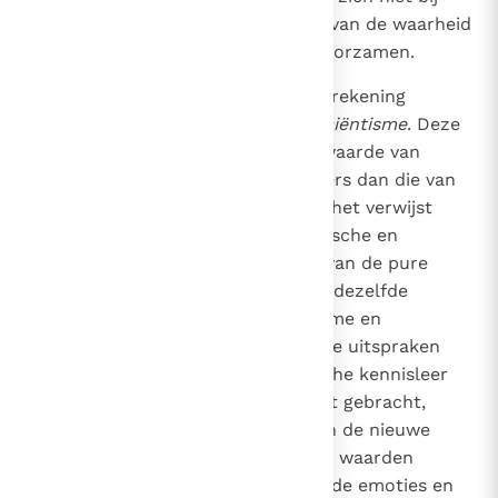
machte te voldoen aan de eisen van de waarheid
waaraan de theologie moet gehoorzamen.
88
Een andere bedreiging waarmee rekening
gehouden moet worden is het
sciëntisme
. Deze
wijsgerige opvatting weigert de waarde van
kennisvormen toe te geven, anders dan die van
de positieve wetenschappen; en het verwijst
godsdienstige, theologische, ethische en
esthetische kennis naar het rijk van de pure
fantasie. In het verleden maakte dezelfde
gedachte opgang in het positivisme en
neonpositivisme, die metafysische uitspraken
betekenisloos achtten. De kritische kennisleer
heeft deze opvatting in diskrediet gebracht,
maar nu zien we haar herleven in de nieuwe
vermomming van sciëntisme, dat waarden
afdoet als louter producten van de emoties en