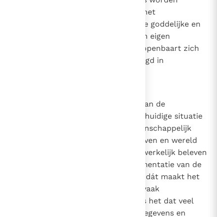
begrijpbaar: in het mysterie van het
mensgeworden Woord worden de goddelijke en
de menselijke natuur ieder in hun eigen
autonomie bewaard, en tegelijk openbaart zich
de unieke band, die ze onvermengd in
wederkerige betrekking zet.
1
81
We moeten vaststellen dat een van de
belangrijkste aspecten van onze huidige situatie
de 'zinscrisis' is. De dikwijls wetenschappelijk
gestempelde opvattingen over leven en wereld
zijn zo talrijk geworden, dat we werkelijk beleven
hoe het verschijnsel van de fragmentatie van de
kennis om zich heen grijpt. Juist dát maakt het
zoeken naar een zin moeilijk en vaak
vruchteloos. Nog dramatischer is het dat veel
mensen, in de maalstroom van gegevens en