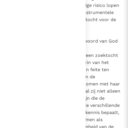
van het leven stelt zou het ernstige risico lopen
de rede te herleiden tot louter instrumentele
functies, zonder werkelijke hartstocht voor de
waarheid.
Om in harmonie te zijn met het woord van God
moet de filosofie allereerst haar
wijsheidsdimensie hervinden, als een zoektocht
naar de uiterste en omvattende zin van het
leven. Dit eerste vereiste draagt in feite ten
zeerste bij aan het stimuleren van de
wijsbegeerte om in het reine te komen met haar
eigen natuur. Door dat te doen zal zij niet alleen
de beslissende kritische factor zijn die de
grondslagen en de grenzen van de verschillende
gebieden van wetenschappelijke kennis bepaalt,
maar zal ze ook haar plaats innemen als
uiteindelijke raamwerk van de eenheid van de