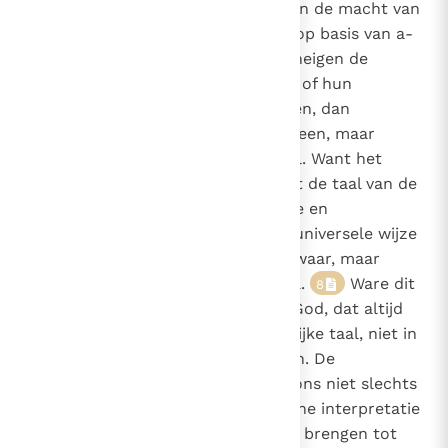
vertrouwenscrisis ten aanzien van de macht van
de rede? Als deze standpunten, op basis van a-
prioristische opvattingen, ertoe neigen de
geloofsinhouden te verduisteren of hun
algemene geldigheid te ontkennen, dan
onderdrukken zij de rede niet alleen, maar
zetten ze ook zichzelf buitenspel. Want het
geloof veronderstelt duidelijk dat de taal van de
mens in staat is om de goddelijke en
transcendente werkelijkheid op universele wijze
te verwoorden - analoog, dat is waar, maar
daarom niet minder betekenisvol.
Ware dit
8
niet zo, dan zou het woord van God, dat altijd
een goddelijk woord is in menselijke taal, niet in
staat zijn iets over God te zeggen. De
interpretatie van dit woord kan ons niet slechts
voortdurend verwijzen naar de ene interpretatie
na de andere, zonder ons ooit te brengen tot