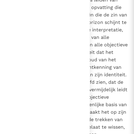
hun kant tot een meer algemene opvatting die
tegenwoordig voor veel filosofieën die de zin van
het zijn hebben verworpen, de horizon schijnt te
vormen. Ik bedoel de nihilistische interpretatie,
die tegelijkertijd de verwerping is van alle
grondslagen en de loochening van alle objectieve
waarheid. Helemaal los van het feit dat het
strijdig is met de eisen en de inhoud van het
woord van God, is
nihilisme
de ontkenning van
de humaniteit van de mens en van zijn identiteit.
Want men mag niet over het hoofd zien, dat de
veronachtzaming van het zijn onvermijdelijk leidt
tot verlies van contact met de objectieve
waarheid en daarmee met de eigenlijke basis van
de menselijke waardigheid. Dit maakt het op zijn
beurt mogelijk om van de mens de trekken van
zijn gelijkenis met God van het gelaat te wissen,