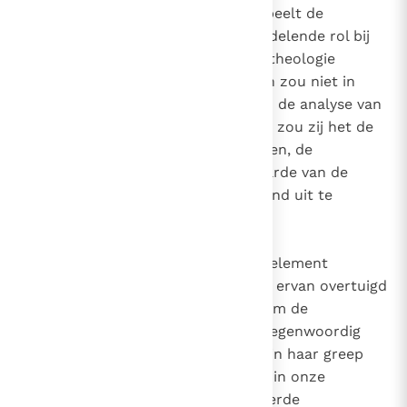
zintuiglijke waarneming. Aldus speelt de
metafysica een essentiële bemiddelende rol bij
het theologisch onderzoek. Een theologie
zonder een metafysische horizon zou niet in
staat zijn, om verder te gaan dan de analyse van
de religieuze ervaring; bovendien zou zij het de
intellectus fidei,
onmogelijk maken, de
universele en transcendente waarde van de
geopenbaarde waarheid omvattend uit te
drukken.
Als ik zo sterk het metafysische element
onderstreep, dan is dat omdat ik ervan overtuigd
ben dat dit de te nemen weg is om de
crisissituatie te overwinnen die tegenwoordig
grote delen van de wijsbegeerte in haar greep
heeft, en om aldus verschillende in onze
samenleving wijdverbreide verkeerde