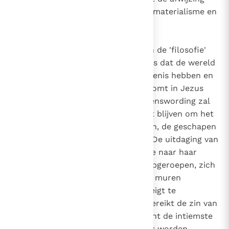
van iedere vorm van relativisme, materialisme en
pantheïsme.
De fundamentele overtuiging van de 'filosofie'
die in de bijbel wordt gevonden, is dat de wereld
en het menselijk leven een betekenis hebben en
uitzien naar hun vervulling, die komt in Jezus
Christus. Het mysterie van de menswording zal
altijd het centrale referentiepunt blijven om het
raadsel van het menselijk bestaan, de geschapen
wereld en God zelf te begrijpen. De uitdaging van
dit mysterie drijft de wijsbegeerte naar haar
grenzen, omdat de rede wordt opgeroepen, zich
een logica eigen te maken die de muren
neerhaalt waarachter ze zich dreigt te
verschansen. Eerst hier echter bereikt de zin van
het bestaan zijn hoogtepunt. Want de intiemste
essentie van God en van de mens worden