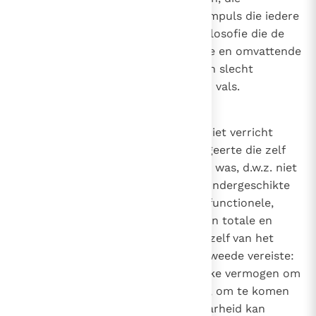
overeenkomt met de religieuze impuls die iedere
mens als persoon eigen is. Een filosofie die de
mogelijkheid van een uiteindelijke en omvattende
betekenis ontkent zou niet alleen slecht
berekend zijn op haar taak, maar vals.
82
Toch zou deze wijsheidsfunctie niet verricht
kunnen worden door een wijsbegeerte die zelf
geen ware en authentieke kennis was, d.w.z. niet
alleen gericht op bijzondere en ondergeschikte
aspecten van de werkelijkheid - functionele,
formele of utilitaire - maar op zijn totale en
definitieve waarheid, op het zijn zelf van het
kennisobject. Daarbij geldt een tweede vereiste:
dat de wijsbegeerte het menselijke vermogen om
de waarheid te kennen
verifieert, om te komen
tot een kennis die objectieve waarheid kan