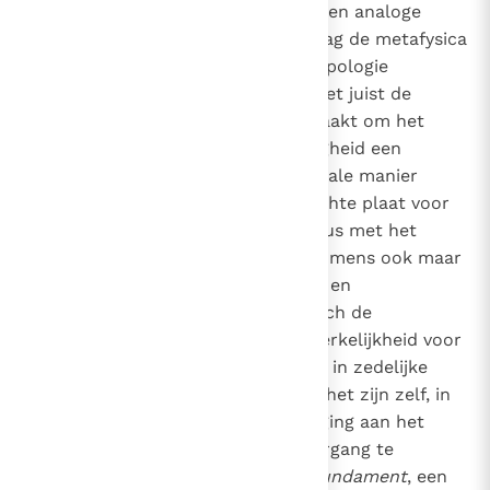
werkelijk, zij het op onvolkomen en analoge
wijze, te kennen. Zo begrepen mag de metafysica
niet als alternatief voor de antropologie
beschouwd worden, aangezien het juist de
metafysica is die het mogelijk maakt om het
begrip van de menselijke waardigheid een
grondslag te geven. Op een speciale manier
vormt de persoon een bevoorrechte plaat voor
de ontmoeting met het zijn en dus met het
metafysisch onderzoek. Waar de mens ook maar
een verwijzing naar het absolute en
transcendente ontdekt, opent zich de
metafysische dimensie van de werkelijkheid voor
hem: in waarheid, in schoonheid, in zedelijke
waarden, in andere personen, in het zijn zelf, in
God. We treffen een grote uitdaging aan het
einde van dit millennium, de overgang te
voltrekken van
fenomeen
naar
fundament
, een