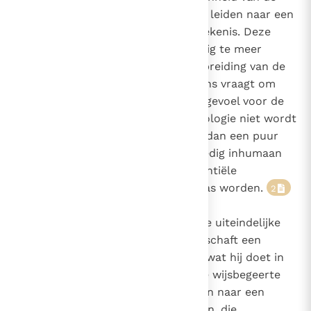
menselijke kennis en actie, en ze leiden naar een
uiteindelijke bestemming en betekenis. Deze
wijsheidsdimensie is tegenwoordig te meer
nodig, omdat de reusachtige uitbreiding van de
technische capaciteit van de mens vraagt om
een vernieuwd en aangescherpt gevoel voor de
laatste waarden. Als deze technologie niet wordt
geordend naar iets dat groter is dan een puur
nuttigheidsdoel, dan zou ze spoedig inhumaan
kunnen blijken en zelfs een potentiële
vernietigster van het menselijk ras worden.
2
Het woord van God openbaart de uiteindelijke
bestemming van de mens en verschaft een
harmoniserende uitleg van alles wat hij doet in
de wereld. Daarom nodigt het de wijsbegeerte
uit om mee te doen in het zoeken naar een
natuurlijke fundering van deze zin, die