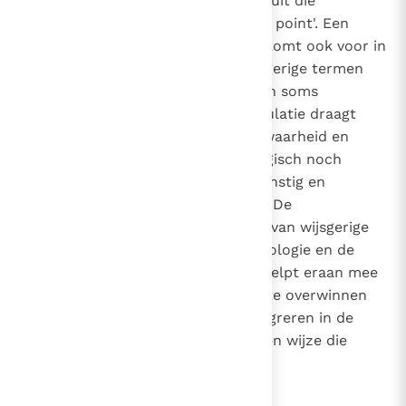
onderscheiden van elementen eruit die
misschien vals zijn of niet 'to the point'. Een
extreme vorm van eclecticisme komt ook voor in
het retorische misbruik van wijsgerige termen
waaraan sommige theologen zich soms
overgeven. Een dergelijke manipulatie draagt
niet bij aan het zoeken naar de waarheid en
oefent het verstand niet, theologisch noch
wijsgerig, om zijn argumenten ernstig en
wetenschappelijk te formuleren. De
consequente en grondige studie van wijsgerige
doctrines, hun specifieke terminologie en de
context waarin ze ontstonden, helpt eraan mee
om het gevaar van eclecticisme te overwinnen
en maakt het mogelijk ze te integreren in de
theologische argumentatie op een wijze die
aangepast is aan de opdracht.