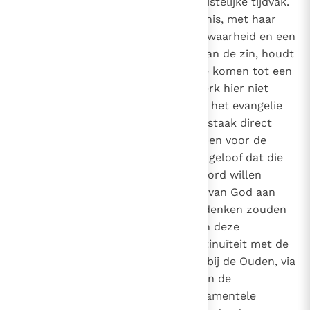
volgende millennium van het christelijke tijdvak.
De fragmentarisering van de kennis, met haar
versplinterde benadering van de waarheid en een
daaruit volgende verbrokkeling van de zin, houdt
de mens van vandaag ervan af, te komen tot een
innerlijke eenheid. Hoe zou de Kerk hier niet
bezorgd over kunnen zijn? Het is het evangelie
dat aan de herders deze wijsheidstaak direct
oplegt, en zij kunnen niet weglopen voor de
plicht om dat te ondernemen. Ik geloof dat die
wijsgeren die vandaag een antwoord willen
geven op de eisen die het woord van God aan
het menselijk denken stelt, hun denken zouden
moeten ontwikkelen op basis van deze
postulaten en in organische continuïteit met de
grootse traditie die, te beginnen bij de Ouden, via
de Kerkvaders en de meesters van de
Scholastiek loopt en die de fundamentele