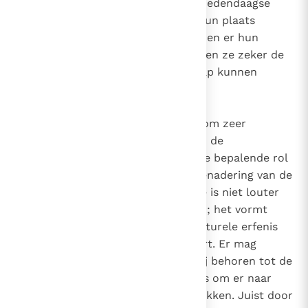
resultaten van het moderne en hedendaagse
denken insluit. Als de filosofen hun plaats
kunnen innemen in deze traditie en er hun
inspiratie uit kunnen putten, zullen ze zeker de
autonomie-eis van de wetenschap kunnen
respecteren.
In de huidige situatie is het daarom zeer
betekenisvol dat enkele filosofen de
herontdekking bevorderen van de bepalende rol
van deze traditie bij een juiste benadering van de
kennis. Het beroep op de traditie is niet louter
een herinnering aan het verleden; het vormt
veeleer de erkenning van een culturele erfenis
die aan de hele mensheid behoort. Er mag
inderdaad gezegd worden dat wij behoren tot de
traditie en dat het niet aan ons is om er naar
eigen goeddunken over te beschikken. Juist door