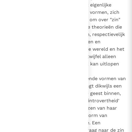
feiten waarin we leven en die het eigenlijke
weefsel van het leven schijnen te vormen, zich
afvragen of het nog wel zin heeft om over "zin"
te praten. De meerderheid van de theorieën die
als om strijd een antwoord geven, respectievelijk
de verschillende manieren van zien en
beoordelen met betrekking tot de wereld en het
leven van de mens, maken deze twijfel alleen
maar erger, zodat hij gemakkelijk kan uitlopen
op een toestand van scepsis en
onverschilligheid, of op verschillende vormen van
nihilisme. Als gevolg daarvan dringt dikwijls een
tweeduidig denken de menselijke geest binnen,
dat leidt tot een steeds diepere 'introvertheid'
die is opgesloten binnen de grenzen van haar
eigen immanentie zonder enige vorm van
referentie aan het transcendente. Een
wijsbegeerte die niet langer de vraag naar de zin