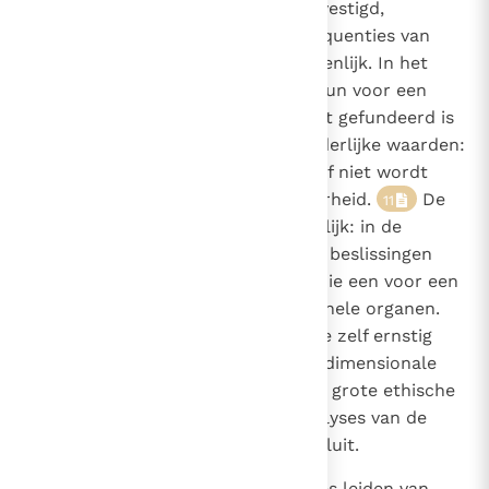
die op ethische principes zijn gevestigd,
buitensluit. De praktische consequenties van
deze wijze van denken zijn aanzienlijk. In het
bijzonder is er een groeiende steun voor een
opvatting van democratie die niet gefundeerd is
op enige referentie aan onveranderlijke waarden:
of een handeling toelaatbaar is of niet wordt
beslist bij parlementaire meerderheid.
De
11
consequenties hiervan zijn duidelijk: in de
praktijk worden de grote morele beslissingen
ondergeschikt aan beslissingen die een voor een
genomen worden door institutionele organen.
Bovendien wordt de antropologie zelf ernstig
gecompromitteerd door een eendimensionale
visie op de mens, een visie die de grote ethische
dilemma's en de existentiële analyses van de
betekenis van lijden en offer uitsluit.
90
De tot nog toe onderzochte visies leiden van