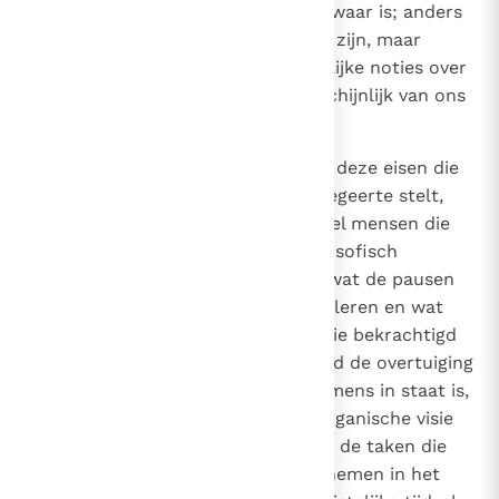
een uitspraak die eenvoudigweg waar is; anders
zou er geen openbaring van God zijn, maar
alleen de uitdrukking van menselijke noties over
God en over hetgeen God waarschijnlijk van ons
denkt.
85
Ik ben me er wel van bewust dat deze eisen die
het woord van God aan de wijsbegeerte stelt,
moeilijk kunnen schijnen voor veel mensen die
betrokken zijn bij het huidige filosofisch
onderzoek. Daarom herneem ik wat de pausen
sedert generaties onophoudelijk leren en wat
ook het Tweede Vaticaans Concilie bekrachtigd
heeft, en wil met alle duidelijkheid de overtuiging
tot uitdrukking brengen, dat de mens in staat is,
te komen tot een uniforme en organische visie
op de wetenschap. Dit is een van de taken die
het christelijke denken moet opnemen in het