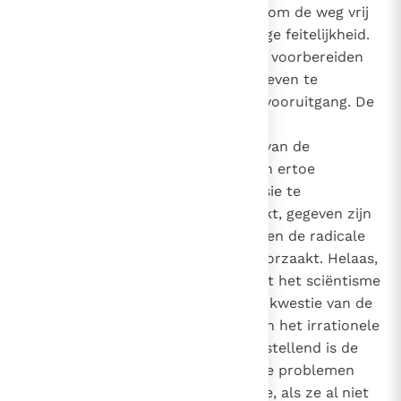
dat kennis van het zijn verwerpt om de weg vrij
te maken voor pure en eenvoudige feitelijkheid.
Zo zou de wetenschap zich erop voorbereiden
alle aspecten van het menselijk leven te
beheersen door technologische vooruitgang. De
niet te ontkennen triomf van het
wetenschappelijk onderzoek en van de
hedendaagse technologie hebben ertoe
bijgedragen een sciëntistische visie te
propageren die nu grenzeloos lijkt, gegeven zijn
ingang in verschillende culturen en de radicale
veranderingen die het heeft veroorzaakt. Helaas,
zo moet men vaststellen, verwijst het sciëntisme
alles wat te maken heeft met de kwestie van de
zin van het leven naar het rijk van het irrationele
of imaginaire. Niet minder teleurstellend is de
wijze waarop het de andere grote problemen
van de wijsbegeerte benadert, die, als ze al niet