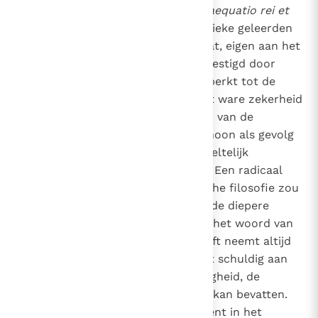
bereiken door middel van die
adaequatio rei et
intellectus
waarnaar de scholastieke geleerden
verwijzen.
Dit postulaat, eigen aan het
3
4
geloof, werd uitdrukkelijk herbevestigd door
Vaticanum II: "De rede is niet beperkt tot de
verschijnselen alleen. Ze kan met ware zekerheid
de geestelijke diepere structuren van de
werkelijkheid zelf bereiken, ofschoon als gevolg
van de zonde die zekerheid gedeeltelijk
verduisterd en verzwakt is."
Een radicaal
5
fenomenalistische of relativistische filosofie zou
ongeschikt zijn om te helpen bij de diepere
verkenning van de rijkdom die in het woord van
God te vinden is. De heilige Schrift neemt altijd
aan dat het individu, ook al is het schuldig aan
dubbelzinnigheid en leugenachtigheid, de
heldere en eenvoudige waarheid kan bevatten.
De Bijbel, en het Nieuwe Testament in het