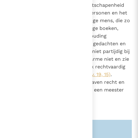
2472
tot stand te brengen die de rechtschapenheid
bevordert ten opzichte van de personen en het
algemeen welzijn. De rechtvaardige mens, die zo
dikwijls vermeld wordt in de heilige boeken,
onderscheidt zich door de tot houding
geworden rechtschapenheid van gedachten en
gedrag jegens zijn naaste. "Wees niet partijdig bij
het rechtspreken: begunstig de arme niet en zie
de rijke niet naar de ogen; spreek rechtvaardig
recht over uw volksgenoten"
(Lev. 19, 15)
.
"Meesters, betracht jegens uw slaven recht en
billijkheid in het besef dat ook gij een meester
hebt in de hemel"
(Kol. 4, 1)
.
Zie ook alinea's:
-2095-
-2401-