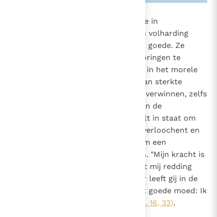
1808
De
sterkte
is de morele deugd die in
moeilijkheden standvastigheid en volharding
1697
verzekert in het streven naar het goede. Ze
2473
2848
bevestigt het besluit aan de bekoringen te
weerstaan en de struikelblokken in het morele
leven te overwinnen. De deugd van sterkte
maakt het mogelijk de angst te overwinnen, zelfs
voor de dood en de beproeving en de
vervolgingen te trotseren. Ze stelt in staat om
zó ver te gaan dat men zichzelf verloochent en
het offer van zijn leven brengt om een
rechtvaardige zaak te verdedigen. "Mijn kracht is
de Heer en mijn lofzang: Hij heeft mij redding
gebracht"
(Ps. 118, 14)
. "Weliswaar leeft gij in de
wereld in verdrukking, maar hebt goede moed: Ik
heb de wereld overwonnen"
(Joh. 16, 33)
.