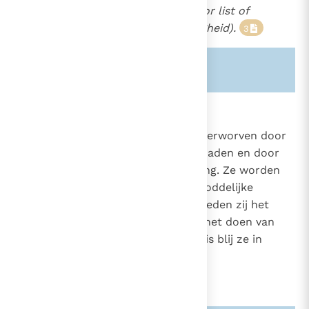
vrees verrast te worden door list of
leugen (dit is de voorzichtigheid).
3
Zie ook alinea's:
-2341-
-2517-
1810
De deugden en de genade
De menselijke deugden worden verworven door
1266
opvoeding, door weloverwogen daden en door
1697
2345
een telkens vernieuwde volharding. Ze worden
gezuiverd en verheven door de goddelijke
genade. Met de hulp van God smeden zij het
karakter en schenken gemak bij het doen van
het goede. De deugdzame mens is blij ze in
praktijk te brengen.