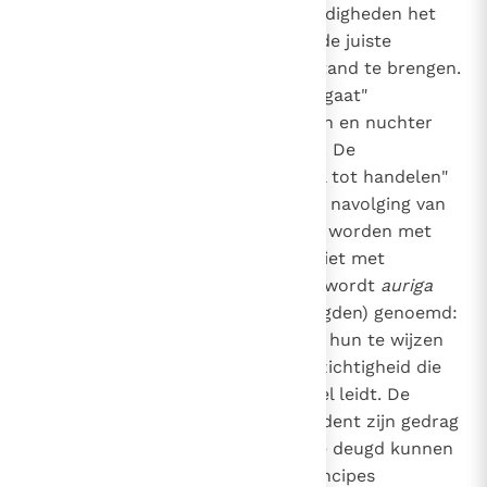
rede in staat stelt in alle omstandigheden het
1697
werkelijk goede te ontwaren en de juiste
1780
1788
middelen te kiezen om het tot stand te brengen.
"De schrandere kijkt uit waar hij gaat"
(Spr. 14, 15)
. "Weest dus bezonnen en nuchter
opdat gij kunt bidden"
(1 Pt. 4, 7)
. De
voorzichtigheid is de "juiste regel tot handelen"
schrijft de heilige Thomas
in navolging van
1
Aristoteles. Ze mag niet verward worden met
schuchterheid of vrees, en ook niet met
dubbelhartigheid of veinzerij. Ze wordt
auriga
virtutum
(leidsvrouw van de deugden) genoemd:
ze leidt de andere deugden door hun te wijzen
op regel en maat. Het is de voorzichtigheid die
onmiddellijk het gewetensoordeel leidt. De
voorzichtige mens bepaalt en ordent zijn gedrag
volgens dit oordeel. Dankzij deze deugd kunnen
wij zonder dwalen de morele principes