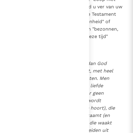
achter uw begeerten aan en houd u ver van uw
lusten"
(Sir. 18, 30)
. In het Nieuwe Testament
wordt ze "
bezonnenheid
ingetogenheid" of
"soberheid" genoemd. Wij moeten "bezonnen,
rechtvaardig en vroom leven in deze tijd"
(Tit. 2, 12)
.
Goed leven is niets anders dan God
beminnen met heel zijn hart, met heel
zijn ziel en met al zijn krachten. Men
behoudt voor Hem heel zijn liefde
(door de matigheid) die door geen
ongeluk aan het wankelen wordt
gebracht (wat bij de sterkte hoort), die
slechts Hem alleen gehoorzaamt (en
dat is de rechtvaardigheid), die waakt
om alle dingen te onderscheiden uit