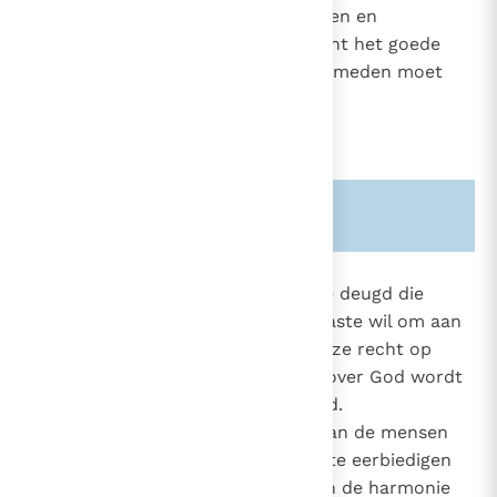
toepassen op de concrete gevallen en
overwinnen wij de twijfels omtrent het goede
dat gedaan en het kwade dat vermeden moet
worden.
Zie ook alinea's:
-1788-
-1780-
1807
De
rechtvaardigheid
is de morele deugd die
bestaat in de voortdurende en vaste wil om aan
1697
God en de naaste te geven waar ze recht op
2006
2095
hebben. Rechtvaardigheid tegenover God wordt
2304
"deugd van godsvrucht" genoemd.
2401
Rechtvaardigheid ten opzichte van de mensen
2407
leidt ertoe de rechten van ieder te eerbiedigen
2411
2469
en in de menselijke verhoudingen de harmonie