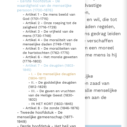
- Eerste hoofdstuk - De
1804
De
menselijke deugden
zijn standvastige
waardigheid van de menselijke
Thema’s
Doneren
persoon (1700-1876)
houdingen, stabiele gesteltenissen,
- Artikel 1 - De mens beeld van
1697
Berichten
Nieuwsbrief
God (1701-1715)
vervolmakingen van het verstand en wil, die tot
1734
- Artikel 2 - Onze roeping tot de
Denzinger
Gebruiksvoorwaarden
2223
levenshoudingen worden, onze daden regelen,
zaligheid (1716-1729)
2500
- Artikel 3 - De vrijheid van de
onze hartstochten ordenen en ons gedrag leiden
mens (1730-1748)
Nieuwste Documenten
- Artikel 4 - De moraliteit van de
volgens de rede en het geloof. Ze verschaffen
menselijke daden (1749-1761)
gemak, beheersing en vreugde om een moreel
5. Het gebed van de Kerk
- Artikel 5 - De moraliteiten van
de hartstochten (1762-1775)
goed leven te leiden. De deugdzame mens is hij
In Christus wordt onze honger vervuld
- Artikel 6 - Het morele geweten
(1776-1802)
die in vrijheid het goede doet.
Leer de kostbare parel van Gods koninkrijk te
- Artikel 7 - De deugden (1803-
1845)
herkennen
Gods Koninkrijk groeit stilletjes door liefde, niet door
- I. - De menselijke deugden
De zedelijke deugden zijn menselijke
(1804-1811)
dwang
De mystiek. De mystieke verschijnselen en de
- II. - De goddelijke deugden
verworvenheden. Ze zijn vrucht en zaad van
(1812-1829)
heiligheid
zedelijk goede daden; ze maken alle menselijke
- III. - De gaven en vruchten
van de Heilige Geest (1830-
Berichten
krachten bereid om deel te hebben aan de
1832)
- IN HET KORT (1833-1845)
goddelijke liefde.
Het Vaticaan publiceert een nieuwe Latijnse uitgave
- Artikel 8 - De zonde (1846-1876)
- Tweede hoofdstuk - De
van het Romeins martyrologium
Vaticaanse financiële waakhond verliest autonomie
menselijke gemeenschap (1877-
1949)
Paus spreekt het Wereldvoedselprogramma toe
- Derde hoofdstuk - Het heil van