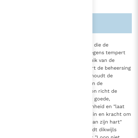
Zie ook alinea's:
-2848-
-2473-
1809
De
matigheid
is de morele deugd die de
aantrekkingskracht van de genoegens tempert
1697
en evenwicht brengt in het gebruik van de
2290
2341
geschapen goederen. Ze verzekert de beheersing
2407
van de wil over de instincten en houdt de
2517
verlangens binnen de grenzen van de
betamelijkheid. De matige persoon richt de
strevingen van zijn zinnen op het goede,
behoudt een gezonde bescheidenheid en "laat
zich niet meeslepen door eigen zin en kracht om
te wandelen naar de begeerten van zijn hart"
(Sir. 5, 2)
.
De matigheid wordt dikwijls
2
geprezen in het Oude Testament: "Loop niet