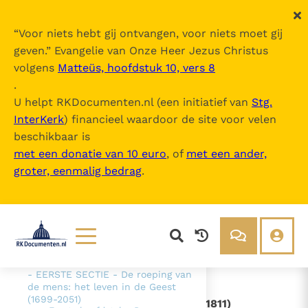
“
Voor niets hebt gij ontvangen, voor niets moet gij
geven.
” Evangelie van Onze Heer Jezus Christus
volgens
Matteüs, hoofdstuk 10, vers 8
Catechismus van de Katholieke Kerk
.
U helpt RKDocumenten.nl (een initiatief van
Stg.
InterKerk
) financieel waardoor de site voor velen
Inhoudsopgave
beschikbaar is
uitklappen
met een donatie van 10 euro
, of
met een ander,
groter, eenmalig bedrag
.
- Intro
- DEEL 1 De geloofsbelijdenis (26-
1065)
- DEEL 2 - De viering van het
Christusmysterie (1066-1690)
- DEEL 3 - Het leven in Christus
(1691-2557)
Lezen
Over ons
- EERSTE SECTIE - De roeping van
Documenten
Over RK Documenten
de mens: het leven in de Geest
(1699-2051)
- I. - De menselijke deugden (1804-1811)
Bijbel
Meedoen