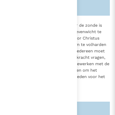
Zie ook alinea's:
-1266-
1811
Voor de mens die gewond is door de zonde is
het niet gemakkelijk het moreel evenwicht te
1697
bewaren. De gave van het heil door Christus
schenkt ons de nodige genade om te volharden
in het zoeken naar de deugden. Iedereen moet
steeds deze genade van licht en kracht vragen,
tot de sacramenten naderen, meewerken met de
Heilige Geest, zijn oproepen volgen om het
goede te beminnen en zich te hoeden voor het
kwaad.
Zie ook alinea's:
-2015-