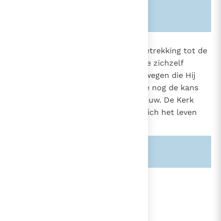
Zie ook alinea's:
-1735-
2283
Men moet niet wanhopen met betrekking tot de
eeuwige zaligheid van mensen die zichzelf
gedood hebben. God kan, langs wegen die Hij
alleen kent, ervoor zorgen dat ze nog de kans
krijgen op een heilbrengend berouw. De Kerk
bidt dan ook voor diegenen die zich het leven
hebben benomen.
Zie ook alinea's:
-1037-
lees verder