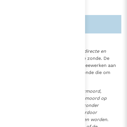
Zie ook alinea's:
-2306-
2268
De vrijwillige doodslag
Het vijfde gebod veroordeelt de
directe en
1867
vrijwillige doodslag
als een zware zonde. De
moordenaar en zij die vrijwillig meewerken aan
een moord, begaan een zware zonde die om
wraak van de hemel roept.
11
Kindermoord,
broedermoord,
12
vader- of moedermoord en moord op
de huwelijkspartner zijn bijzonder
zware misdaden, omdat hierdoor
natuurlijke banden verbroken worden.
Eugenetische overwegingen of de