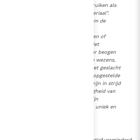
met de bedoeling ze te gebruiken als
biologisch beschikbaar materiaal".
"Sommige pogingen om de
27
erfelijke eigenschappen van
chromosomen te beïnvloeden of
genen te beïnvloeden
zijn niet
therapeutisch bedoeld, maar beogen
de productie van menselijke wezens,
geselecteerd op basis van het geslacht
of op basis van andere vooropgestelde
kwaliteiten. Deze ingrepen zijn in strijd
met de persoonlijke waardigheid van
het menselijk wezen, met zijn
integriteit en zijn identiteit", uniek en
onherhaalbaar.
28
2276
Euthanasie
Mensen van wie het leven kwalitatief verminderd