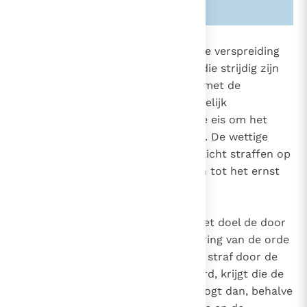
Zie ook alinea's:
-2240-
-2309-
2266
De inspanning van de staat om de verspreiding
van gedragingen te verhinderen die strijdig zijn
2308
met de rechten van de mens en met de
grondregels van het maatschappelijk
samenleven, beantwoordt aan de eis om het
algemeen welzijn te beschermen. De wettige
overheid heeft het recht en de plicht straffen op
te leggen die in verhouding staan tot het ernst
van het misdaad.
Straf heeft op de eerste plaats het doel de door
overtreding veroorzaakte verstoring van de orde
ongedaan te maken. Wanneer de straf door de
schuldige vrijwillig wordt aanvaard, krijgt die de
waarde van uitboeting. Straf beoogt dan, behalve