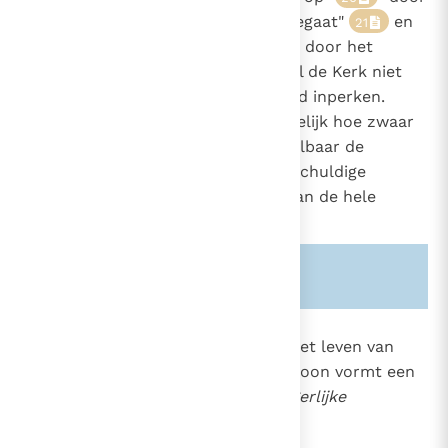
het feit zelf dat hij het misdrijf begaat"
en
21
volgens de voorwaarden bepaald door het
kerkelijk recht.
Hiermee wil de Kerk niet
22
het terrein van de barmhartigheid inperken.
Maar wel maakt ze hiermee duidelijk hoe zwaar
deze misdaad is en hoe onherstelbaar de
schade, toegebracht aan het onschuldige
slachtoffer, aan zijn ouders en aan de hele
samenleving.
Zie ook alinea's:
-1463-
2273
Het onvervreemdbaar recht op het leven van
elke onschuldige menselijke persoon vormt een
constitutief element van de burgerlijke
samenleving en haar wetgeving
: