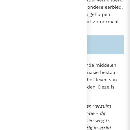
of verzwakt is, verdienen een bijzondere eerbied.
Zieken en gehandicapten moeten geholpen
worden om een leven te leiden dat zo normaal
mogelijk verloopt.
Zie ook alinea's:
-1503-
2277
Wat de motieven en de aangewende middelen
ook mogen zijn, de directe euthanasie bestaat
erin om een einde te maken aan het leven van
gehandicapten, zieken of stervenden. Deze is
moreel onaanvaardbaar.
Zo is een handeling die of een verzuim
dat - in zichzelf of qua intentie - de
dood bewerkt teneinde de pijn weg te
nemen, een moord die ernstig in strijd