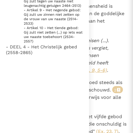
Gij zult tegen uw naaste niet
Paus Leo XIV in Pavia: "De stad is zowel een gave als
2260
Het verbond tussen God en de mensheid is
leugenachtig getuigen 2464-2513)
- Artikel 9 - Het negende gebod:
een taak"
Paus in Pavia: St. Augustinus toont ons de noodzaak om
doorweven met herinneringen aan de goddelijke
Gij zult uw zinnen niet zetten op
de vrouw van uw naaste (2514-
"naar het innerlijk" toe te keren.
gave van het menselijk leven en aan het
2533)
RK Documenten stelt heel veel belangrijke
moordende geweld van de mens:
- Artikel 10 - Het tiende gebod:
Gij zult niet zetten (...) op iets wat
kerkelijke documenten van de Rooms
uw naaste toebehoort (2534-
Uw eigen bloed zal ik terugeisen (...).
2557)
Katholieke Kerk in het Nederlands beschikbaar
- DEEL 4 - Het Christelijk gebed
Wie het bloed van een mens vergiet,
(2558-2865)
en is volledig afhankelijk van donaties.
diens bloed wordt door mensen
vergoten, want naar zijn beeld heeft
Ik help mee!
God de mens gemaakt
(Gen. 9, 5-6)
.
Het Oude Testament heeft het bloed steeds als
een heilig teken van het leven beschouwd.
2
En dit inzicht blijft noodzakelijkerwijs voor alle
eeuwen gelden.
2261
De Schrift preciseert wat door het vijfde gebod
verboden wordt: "Breng iemand die onschuldig is
1956
en in zijn recht staat niet ter dood"
(Ex. 23, 7)
.