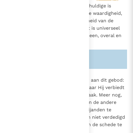
Het vrijwillig doden van een onschuldige is
ernstig in strijd met de menselijke waardigheid,
met de gulden regel en de heiligheid van de
Schepper. De wet die dit verbiedt is universeel
geldig: zij verplicht allen en iedereen, overal en
altijd.
Zie ook alinea's:
-1756-
-1956-
2262
In de Bergrede herinnert de Heer aan dit gebod:
"Gij zult niet doden"
(Mt. 5, 21)
maar Hij verbiedt
2844
eveneens alle woede, haat en wraak. Meer nog,
Christus vraagt aan zijn leerlingen de andere
wang toe te keren
en hun vijanden te
3
beminnen.
Hij zelf heeft zich niet verdedigd
4
en legde Petrus op, het zwaard in de schede te
steken.
5