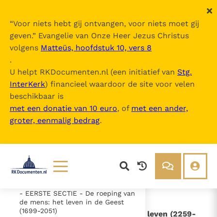
“
Voor niets hebt gij ontvangen, voor niets moet gij
geven.
” Evangelie van Onze Heer Jezus Christus
volgens
Matteüs, hoofdstuk 10, vers 8
Catechismus van de Katholieke Kerk
.
U helpt RKDocumenten.nl (een initiatief van
Stg.
InterKerk
) financieel waardoor de site voor velen
Inhoudsopgave
beschikbaar is
uitklappen
met een donatie van 10 euro
, of
met een ander,
groter, eenmalig bedrag
.
- Intro
- DEEL 1 De geloofsbelijdenis (26-
1065)
- DEEL 2 - De viering van het
Christusmysterie (1066-1690)
- DEEL 3 - Het leven in Christus
(1691-2557)
Lezen
Over ons
- EERSTE SECTIE - De roeping van
Documenten
Over RK Documenten
de mens: het leven in de Geest
(1699-2051)
- I. - De eerbied voor het menselijk leven (2259-
Bijbel
Meedoen