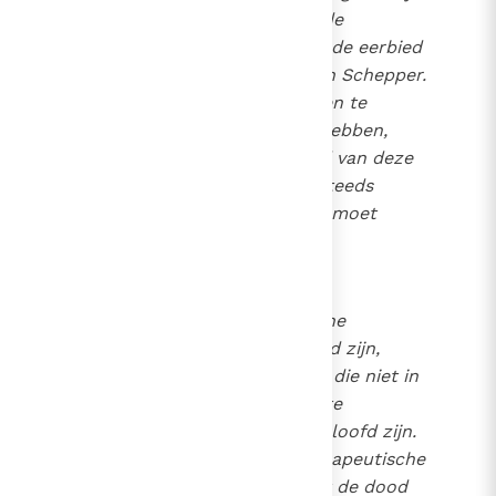
is met de waardigheid van de
menselijke persoon en met de eerbied
voor de levende God als zijn Schepper.
De beoordelingsfout die men te
goeder trouw begaan kan hebben,
verandert niets aan de aard van deze
moorddadige ingreep, die steeds
veroordeeld en uitgesloten moet
worden.
2278
Het stopzetten van medische
behandelingen die belastend zijn,
gevaarlijk, buitengewoon of die niet in
verhouding tot de verwachte
resultaten staan, kan geoorloofd zijn.
Dit is het afwijzen van "therapeutische
koppigheid". Men wil zo niet de dood