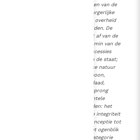
"De onvervreemdbare rechten van de
persoon moeten door de burgerlijke
samenleving en de politieke overheid
erkend en geëerbiedigd worden. De
mensenrechten hangen niet af van de
individuele persoon en evenmin van de
ouders; ze zijn evenmin concessies
van de gemeenschap en van de staat;
ze behoren tot de menselijke natuur
en zijn inherent aan de persoon,
omwille van de scheppingsdaad,
waarin de persoon zijn oorsprong
vindt. Onder deze fundamentele
rechten moeten wij vermelden: het
recht op leven en op fysieke integriteit
van elke mens, vanaf zijn conceptie tot
aan zijn dood".
"Op het ogenblik
23
dat een positieve wet een categorie