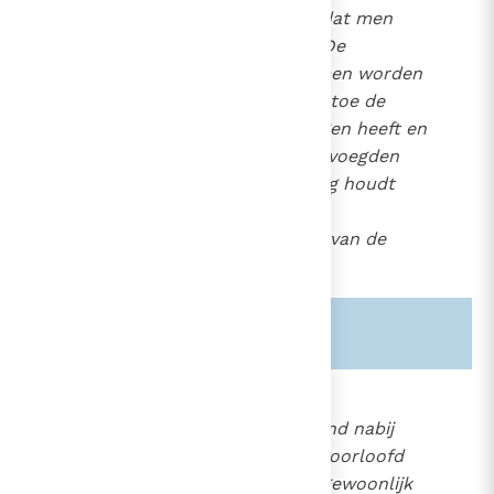
bewerken; men aanvaardt dat men
hem niet kan verhinderen. De
beslissingen moeten genomen worden
door de patiënt, als hij daartoe de
bevoegdheid en het vermogen heeft en
anders door de wettelijk bevoegden
waarbij men steeds rekening houdt
met de redelijke wil en de
gerechtvaardigde belangen van de
patiënt.
Zie ook alinea's:
-1007-
2279
Zelfs indien de dood dreigend nabij
geacht wordt, is het niet geoorloofd
om de verzorging die men gewoonlijk