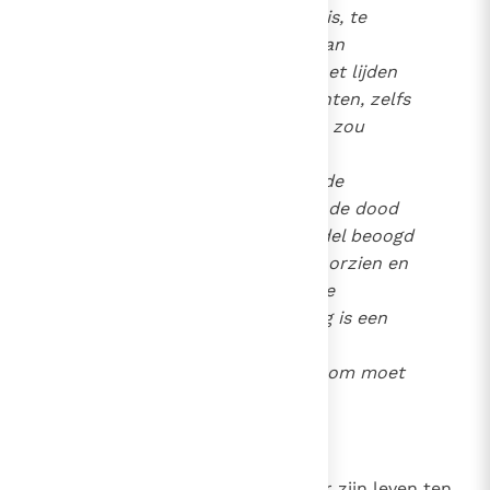
aan een zieke verschuldigd is, te
onderbreken. Het gebruik van
pijnstillende middelen om het lijden
van een stervende te verlichten, zelfs
als men daardoor zijn leven zou
verkorten, kan moreel in
overeenstemming zijn met de
menselijke waardigheid, als de dood
noch als doel noch als middel beoogd
wordt, maar enkel wordt voorzien en
geduld als onvermijdelijk. De
pijnverzachtende verzorging is een
bevoorrechte vorm van
onbaatzuchtige liefde. Daarom moet
zij bevorderd worden.
2280
Zelfmoord
Iedereen is verantwoordelijk voor zijn leven ten