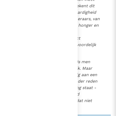
om er iets aan te doen, betekent dit
een schromelijke onrechtvaardigheid
en een zware fout. De sjacheraars, van
wie de woekerpraktijken de honger en
de dood van hun broeders
veroorzaken, begaan indirect
doodslag; ze zijn er verantwoordelijk
voor.
13
Voor
onvrijwillige
doodslag is men
moreel niet verantwoordelijk. Maar
men maakt zich wel schuldig aan een
zware zonde, als men - zonder reden
die tot de daad in verhouding staat -
zo handelt dat men de dood
veroorzaakt, zelfs als men dat niet
heeft bedoeld.