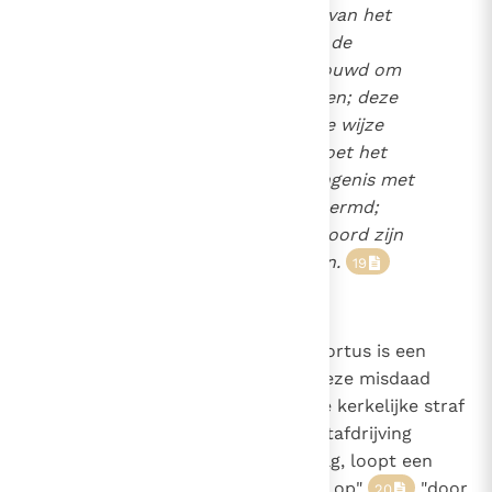
God immers, de Heer van het
18
leven, heeft aan de mensen de
uitmuntende taak toevertrouwd om
zorg te dragen voor het leven; deze
taak moet op menswaardige wijze
worden vervuld. Daarom moet het
leven reeds vanaf de ontvangenis met
uiterste zorg worden beschermd;
vruchtafdrijving en kindermoord zijn
afschuwwekkende misdaden.
19
2272
De formele medewerking aan abortus is een
zware zonde. De Kerk bestraft deze misdaad
tegen het menselijk leven met de kerkelijke straf
van excommunicatie: "Wie vruchtafdrijving
bewerkt met daadwerkelijk gevolg, loopt een
excommunicatie van rechtswege op"
"door
20