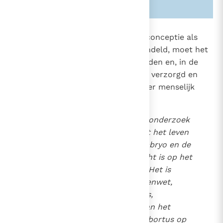
Zie ook alinea's:
-1930-
2274
Aangezien het embryo vanaf de conceptie als
een persoon moet worden behandeld, moet het
in zijn integriteit beschermd worden en, in de
mate van het mogelijke, medisch verzorgd en
behandeld worden zoals elk ander menselijk
wezen.
Het
prenataal diagnostisch onderzoek
is moreel toegelaten "als dit het leven
en de integriteit van het embryo en de
foetus respecteert en gericht is op het
behoud of de genezing (...). Het is
ernstig in strijd met de zedenwet,
wanneer het de bedoeling is,
naargelang de resultaten van het
onderzoek, eventueel een abortus op