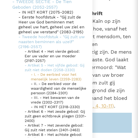
- TWEEDE SECTIE - De Tien
2283)
Geboden (2052-2557)
Thema’s
Doneren
- IN HET KORT (2075-2082)
2259
Het getuigenis van de Heilige Schrift
- Eerste hoofdstuk - "Gij zult de
Berichten
Nieuwsbrief
In het verhaal van de moord van Kaïn op zijn
Heer uw God beminnen met
401
Denzinger
Gebruiksvoorwaarden
geheel uw hart, geheel uw ziel en
broer Abel,
toont de Schrift hoe, vanaf het
1
geheel uw verstand" (2083-2195)
begin van de geschiedenis van het mensdom, ten
- Tweede hoofdstuk - "Gij zult uw
naasten beminnen als uzelf"
Nieuwste Documenten
gevolge van de erfzonde, woede en
(2196-2557)
begeerlijkheid in de mens aanwezig zijn. De mens
- Artikel 4 - Het vierde gebod:
5. Het gebed van de Kerk
Eer uw vader en uw moeder
is de vijand geworden van zijn naaste. God laakt
(2197-2257)
In Christus wordt onze honger vervuld
- Artikel 5 - Het vijfde gebod: Gij
de gruwelijkheid van deze broedermoord: "Wat
zult niet doden (2258-2330)
Leer de kostbare parel van Gods koninkrijk te
hebt gij gedaan? Hoor het bloed van uw broer
- I. - De eerbied voor het
herkennen
menselijk leven (2259-2283)
Gods Koninkrijk groeit stilletjes door liefde, niet door
roept uit de grond tot mij. Daarom zult gij
- II. - De eerbied voor de
dwang
De mystiek. De mystieke verschijnselen en de
waardigheid van de menselijke
vervloekt zijn, verbannen van de grond die zijn
persoon (2284-2301)
heiligheid
mond heeft geopend om uit uw hand het bloed
- III. - Het bewaren van de
vrede (2302-2317)
Berichten
van uw broer te ontvangen"
(Gen. 4, 10-11)
.
- IN HET KORT (2318-2330)
- Artikel 6 - Het zesde gebod: Gij
Het Vaticaan publiceert een nieuwe Latijnse uitgave
zult geen echtbreuk plegen (2331-
2400)
van het Romeins martyrologium
Zie ook alinea's:
-401-
Vaticaanse financiële waakhond verliest autonomie
- Artikel 7 - Het zevende gebod:
Gij zult niet stelen (2401-2463)
Paus spreekt het Wereldvoedselprogramma toe
- Artikel 8 - Het achtste gebod: