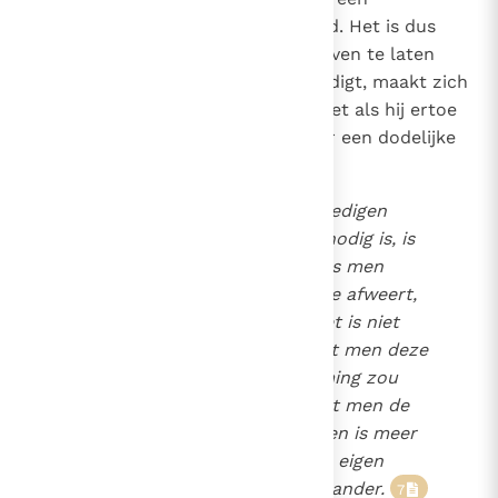
grondprincipe van de zedelijkheid. Het is dus
geoorloofd zijn eigen recht op leven te laten
eerbiedigen. Wie zijn leven verdedigt, maakt zich
niet schuldig aan moord, zelfs niet als hij ertoe
verplicht wordt om zijn aanvaller een dodelijke
slag toe te brengen:
Indien men om zich te verdedigen
meer geweld gebruikt dan nodig is, is
dit niet toegestaan. Maar als men
geweld op een gepaste wijze afweert,
is het toegestaan (...). En het is niet
vereist voor de zaligheid dat men deze
daad van gepaste bescherming zou
nalaten om te vermijden dat men de
andere zou doden; want men is meer
verplicht te waken over zijn eigen
leven dan over dat van een ander.
7