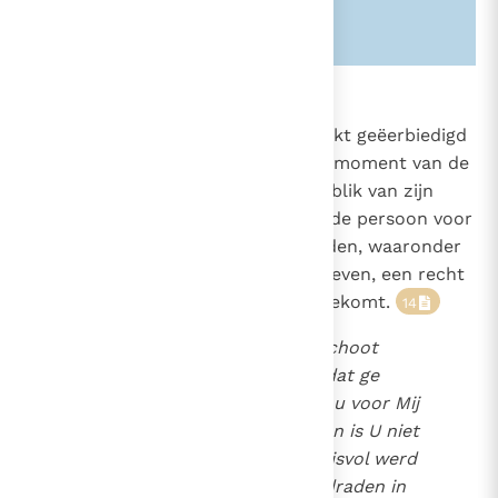
Zie ook alinea's:
-2290-
2270
Abortus
Het menselijk leven moet volstrekt geëerbiedigd
en beschermd worden vanaf het moment van de
conceptie. Vanaf het eerste ogenblik van zijn
bestaan moeten de rechten van de persoon voor
elk menselijk wezen erkend worden, waaronder
het onschendbaar recht op het leven, een recht
dat aan elk onschuldig wezen toekomt.
14
Voordat ik u in de moederschoot
vormde, koos ik u uit; voordat ge
geboren werd, bestemde ik u voor Mij
(Jer. 1, 5)
. Mijn diepste wezen is U niet
verborgen. Toen ik geheimnisvol werd
voortgebracht, mijn levensdraden in