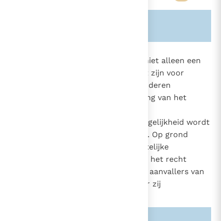
Zie ook alinea's:
-2196-
2265
Gewettigde zelfverdediging kan niet alleen een
recht zijn, maar een zware plicht zijn voor
2240
iemand die voor het leven van anderen
verantwoordelijk is. De verdediging van het
algemeen welzijn vereist dat een
onrechtvaardige aanvaller de mogelijkheid wordt
ontnomen schade aan te richten. Op grond
hiervan hebben degenen die wettelijke
verantwoordelijkheid dragen ook het recht
gewapend op te treden tegen de aanvallers van
de burgergemeenschap waarvoor zij
verantwoordelijk zijn.