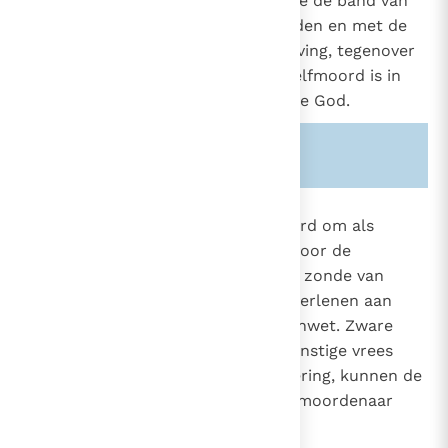
want men verbreekt ten onrechte de band van
solidariteit met de gezinsverbanden en met de
nationale en menselijke samenleving, tegenover
wie wij verplichtingen hebben. Zelfmoord is in
strijd met de liefde tot de levende God.
Zie ook alinea's:
-2212-
2282
Als de zelfmoord wordt uitgevoerd om als
voorbeeld te dienen, met name voor de
jongeren, wordt het ook nog een zonde van
ergernis. Vrijwillig medewerking verlenen aan
zelfmoord gaat in tegen de zedenwet. Zware
psychische storingen, angst of ernstige vrees
voor beproevingen, lijden of foltering, kunnen de
verantwoordelijkheid van de zelfmoordenaar
verminderen.