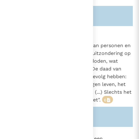
Zie ook alinea's:
-2844-
2263
De wettige zelfverdediging
De geoorloofde zelfverdediging van personen en
1737
van maatschappijen vormt geen uitzondering op
het verbod om onschuldigen te doden, wat
gebeurt bij vrijwillige doodslag. "De daad van
zelfverdediging kan een dubbel gevolg hebben:
het ene is het behoud van zijn eigen leven, het
andere de dood van de aanvaller. (...) Slechts het
ene is gewild; het andere is dit niet".
6
Zie ook alinea's:
-1737-
2264
De liefde voor zichzelf is en blijft een