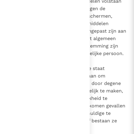
Wanneer echter onbloedige middelen volstaan
om de veiligheid van personen tegen de
aanvaller te verdedigen en te beschermen,
moeten de gezagsdragers deze middelen
toepassen, omdat deze beter aangepast zijn aan
de concrete voorwaarden van het algemeen
welzijn en ook meer in overeenstemming zijn
met de waardigheid van de menselijke persoon.
Vanwege de mogelijkheden die de staat
tegenwoordig ter beschikking staan om
misdaden effectief te beteugelen door degene
die een misdaad begaat onschadelijk te maken,
zonder hem definitief de mogelijkheid te
ontnemen zijn leven te beteren, komen gevallen
waarin het noodzakelijk is de schuldige te
executeren 'maar zelden' voor of bestaan ze
'zelfs praktisch niet meer'.
8