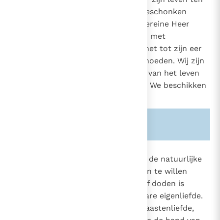
opzichte van God, die het hem geschonken
heeft. God blijft dan ook de soevereine Heer
ervan. Wij zijn verplicht het leven met
dankbaarheid te aanvaarden en het tot zijn eer
en tot heil van onze zielen te behoeden. Wij zijn
de beheerders, niet de eigenaars van het leven
dat God ons heeft toevertrouwd. We beschikken
er niet over.
Zie ook alinea's:
-2258-
2281
Zelfmoord is in tegenspraak met de natuurlijke
neiging van de mens om zijn leven te willen
bewaren en bestendigen. Zichzelf doden is
ernstig in tegenspraak met de ware eigenliefde.
Het is ook een zonde tegen de naastenliefde,