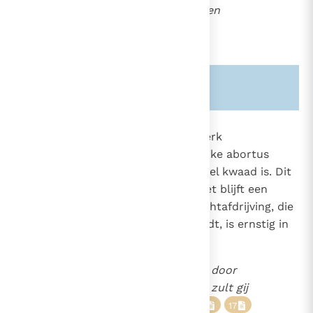
de schoot gevlochten werden
(Ps. 139, 15)
.
Zie ook alinea's:
-1703-
-357-
2271
Vanaf de eerste eeuw heeft de Kerk
voorgehouden dat elke opzettelijke abortus
("abortus provocatus") een moreel kwaad is. Dit
onderricht is nooit veranderd. Het blijft een
vaste leer. De rechtstreekse vruchtafdrijving, die
als doel of als middel gewild wordt, is ernstig in
strijd met de zedenwet:
Gij zult het kind niet doden door
abortus en de pasgeborene zult gij
niet laten sterven.
15
16
17