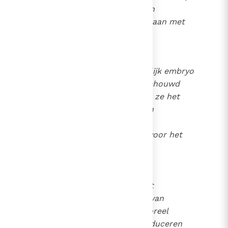
te wekken. Een diagnostisch
onderzoek mag niet gelijkstaan met
een doodvonnis".
25
2275
"De ingrepen op het menselijk embryo
kunnen als geoorloofd beschouwd
worden, op voorwaarde dat ze het
leven en de integriteit ervan
eerbiedigen en dat ze geen
buitensporig grote risico's voor het
embryo meebrengen, maar
integendeel de genezing, de
verbetering van de
gezondheidstoestand of het
individueel voortbestaan ervan
beogen".
"Het is immoreel
26
menselijke embryo's te produceren