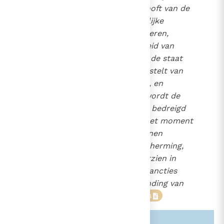
van menselijke wezens berooft van de
bescherming, die de burgerlijke
wetgeving hun moet verzekeren,
miskent de staat de gelijkheid van
allen voor de wet. Wanneer de staat
zijn macht niet ten dienste stelt van
de rechten van alle burgers, en
speciaal van de zwaksten, wordt de
basis zelf van de rechtstaat bedreigd
(...). Omdat het kind vanaf het moment
van de conceptie moet kunnen
rekenen op eerbied en bescherming,
zal de wet dus moeten voorzien in
geëigende strafrechtelijke sancties
voor elke opzettelijke schending van
de rechten van het kind".
24