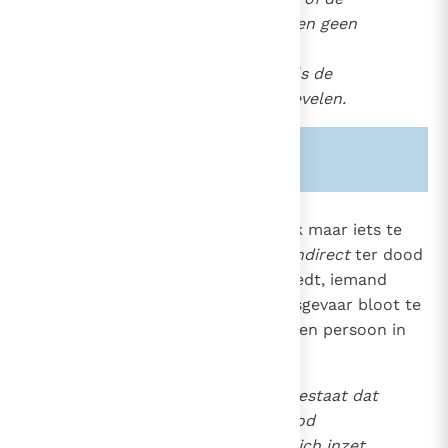
openbare gezondheid kunnen geen
enkele vorm van doodslag
rechtvaardigen, zelfs niet als de
openbare macht het zou bevelen.
Zie ook alinea's:
-1867-
2269
Het vijfde gebod verbiedt om ook maar iets te
doen met de bedoeling iemand
indirect
ter dood
te brengen. De morele wet verbiedt, iemand
zonder ernstige reden aan doodsgevaar bloot te
stellen of hulp te weigeren aan een persoon in
levensgevaar.
Wanneer de samenleving toestaat dat
er een dodelijke hongersnood
ontstaat, zonder dat men zich inzet