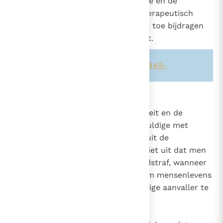
verdediging van de openbare orde en de
veiligheid van de mensen, een therapeutisch
doel: ze moet er zo veel mogelijk toe bijdragen
dat de schuldige zijn leven betert.
Zie ook alinea's:
-1897-1899-
-1449-
2267
De doodstraf
Onder voorwaarde dat de identiteit en de
2298
verantwoordelijkheid van de schuldige met
2306
absolute zekerheid vaststaan, sluit de
overgeleverde leer van de Kerk niet uit dat men
zijn toevlucht neemt tot de doodstraf, wanneer
dit de enig mogelijke manier is om mensenlevens
effectief tegen een onrechtvaardige aanvaller te
verdedigen.