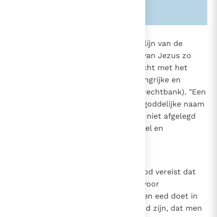
Zie ook alinea's:
-2466-
2154
De kerkelijke traditie heeft in de lijn van de
heilige Paulus
de woorden van Jezus zo
2
2807
opgevat dat zij ze niet in strijd acht met het
afleggen van een eed in een belangrijke en
rechtvaardige zaak (b.v. voor de rechtbank). "Een
eed, dit is de aanroeping van de goddelijke naam
tot getuige van de waarheid, kan niet afgelegd
worden tenzij in waarheid, oordeel en
gerechtigheid".
3
2155
De heiligheid van de naam van God vereist dat
men er geen gebruik van maakt voor
2807
onbelangrijke zaken, dat men geen eed doet in
omstandigheden die van dien aard zijn, dat men