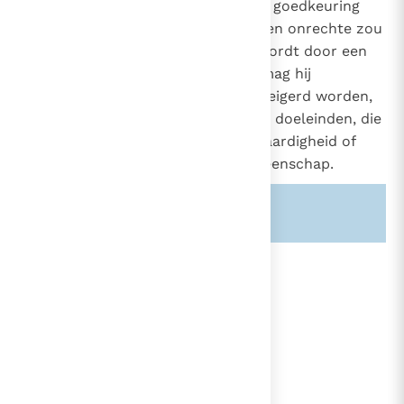
dit zou kunnen uitleggen als een goedkeuring
van een instantie, die deze eed ten onrechte zou
vragen. Wanneer de eed geëist wordt door een
onwettige burgerlijke overheid, mag hij
geweigerd worden. Hij moet geweigerd worden,
wanneer hij gevraagd wordt voor doeleinden, die
strijdig zijn met de menselijke waardigheid of
met de eenheid van de kerkgemeenschap.
Zie ook alinea's:
-1903-
lees verder