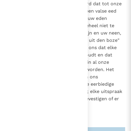
volgt toegelicht: "Gij hebt gehoord dat tot onze
2466
voorouders gezegd is: 'Gij zult geen valse eed
2807
doen, maar gij zult voor de Heer uw eden
houden'. Ik echter zeg u in het geheel niet te
zweren (...) Maar uw ja moet ja zijn en uw neen,
neen; en wat daar nog bijkomt is uit den boze"
(Mt. 5,33-34.37)
.
Jezus leert ons dat elke
1
eed een verwijzing naar God inhoudt en dat
Gods aanwezigheid en waarheid in al onze
woorden in ere gehouden moet worden. Het
spaarzaam verwijzen naar God in ons
taalgebruik is een teken van onze eerbiedige
aandacht voor zijn aanwezigheid; elke uitspraak
van ons kan zijn aanwezigheid bevestigen of er
spot mee drijven.