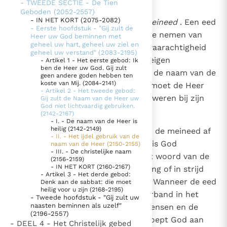
- TWEEDE SECTIE - De Tien
(2150-2155)
Geboden (2052-2557)
Thema’s
Doneren
- IN HET KORT (2075-2082)
2150
Het tweede gebod
verbiedt de meineed
. Een eed
- Eerste hoofdstuk - "Gij zult de
Berichten
Nieuwsbrief
doen of zweren is God tot getuige nemen van
Heer uw God beminnen met
2807
Denzinger
Gebruiksvoorwaarden
geheel uw hart, geheel uw ziel en
hetgeen men zegt. Het is Gods waarachtigheid
geheel uw verstand" (2083-2195)
inroepen als waarborg voor zijn eigen
- Artikel 1 - Het eerste gebod: Ik
ben de Heer uw God. Gij zult
Nieuwste Documenten
waarachtigheid. Bij de eed wordt de naam van de
geen andere goden hebben ten
koste van Mij. (2084-2141)
Heer als waarborg gebruikt. "Gij moet de Heer
5. Het gebed van de Kerk
- Artikel 2 - Het tweede gebod:
uw God vrezen, Hem dienen en zweren bij zijn
Gij zult de Naam van de Heer uw
In Christus wordt onze honger vervuld
God niet lichtvaardig gebruiken.
naam"
(Deut. 6, 13)
.
(2142-2167)
Leer de kostbare parel van Gods koninkrijk te
- I. - De naam van de Heer is
herkennen
heilig (2142-2149)
2151
Het is onze plicht tegenover God de meineed af
Gods Koninkrijk groeit stilletjes door liefde, niet door
- II. - Het ijdel gebruik van de
te keuren. Als Schepper en Heer is God
dwang
naam van de Heer (2150-2155)
De mystiek. De mystieke verschijnselen en de
2807
- III. - De christelijke naam
richtsnoer van alle waarheid. Het woord van de
heiligheid
(2156-2159)
- IN HET KORT (2160-2167)
mensen is dan in overeenstemming of in strijd
Berichten
- Artikel 3 - Het derde gebod:
met God, die de waarheid zelf is. Wanneer de eed
Denk aan de sabbat: die moet
Het Vaticaan publiceert een nieuwe Latijnse uitgave
heilig voor u zijn (2168-2195)
waar en wettig is, stelt hij het verband in het
- Tweede hoofdstuk - "Gij zult uw
van het Romeins martyrologium
Vaticaanse financiële waakhond verliest autonomie
naasten beminnen als uzelf"
licht tussen het woord van de mensen en de
(2196-2557)
Paus spreekt het Wereldvoedselprogramma toe
waarheid van God. De meineed roept God aan
- DEEL 4 - Het Christelijk gebed