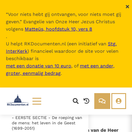
“
Voor niets hebt gij ontvangen, voor niets moet gij
geven.
” Evangelie van Onze Heer Jezus Christus
volgens
Matteüs, hoofdstuk 10, vers 8
Catechismus van de Katholieke Kerk
.
U helpt RKDocumenten.nl (een initiatief van
Stg.
InterKerk
) financieel waardoor de site voor velen
Inhoudsopgave
beschikbaar is
uitklappen
met een donatie van 10 euro
, of
met een ander,
groter, eenmalig bedrag
.
- Intro
- DEEL 1 De geloofsbelijdenis (26-
1065)
- DEEL 2 - De viering van het
Christusmysterie (1066-1690)
- DEEL 3 - Het leven in Christus
(1691-2557)
Lezen
Over ons
- EERSTE SECTIE - De roeping van
Documenten
Over RK Documenten
de mens: het leven in de Geest
(1699-2051)
- II. - Het ijdel gebruik van de naam van de Heer
Bijbel
Meedoen