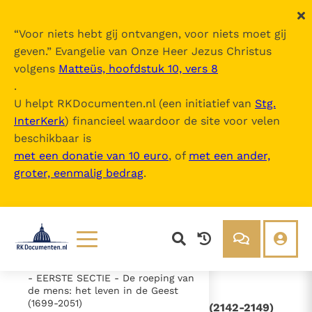
“
Voor niets hebt gij ontvangen, voor niets moet gij
geven.
” Evangelie van Onze Heer Jezus Christus
volgens
Matteüs, hoofdstuk 10, vers 8
Catechismus van de Katholieke Kerk
.
U helpt RKDocumenten.nl (een initiatief van
Stg.
InterKerk
) financieel waardoor de site voor velen
Inhoudsopgave
beschikbaar is
uitklappen
met een donatie van 10 euro
, of
met een ander,
groter, eenmalig bedrag
.
- Intro
- DEEL 1 De geloofsbelijdenis (26-
1065)
- DEEL 2 - De viering van het
Christusmysterie (1066-1690)
- DEEL 3 - Het leven in Christus
(1691-2557)
Lezen
Over ons
- EERSTE SECTIE - De roeping van
Documenten
Over RK Documenten
de mens: het leven in de Geest
(1699-2051)
- I. - De naam van de Heer is heilig (2142-2149)
Bijbel
Meedoen