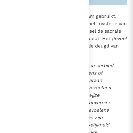
2144
De eerbied, waarmee men de naam gebruikt,
vertolkt de eerbied die men aan het mysterie van
2807
God zelf verschuldigd is en aan heel de sacrale
werkelijkheid, die deze naam oproept. Het
gevoel
voor het sacrale
vloeit voort uit de deugd van
godsvrucht:
Zijn de gevoelens van vrees en eerbied
werkelijk christelijke gevoelens of
niet? Redelijkerwijze kan daaraan
niemand twijfelen. Het zijn gevoelens
die wij op een zeer intense wijze
zouden ervaren, als wij de soevereine
God zouden zien. Het zijn gevoelens
die wij zouden hebben, indien zijn
aanwezigheid voor ons werkelijkheid
zou worden. In de mate dat wij