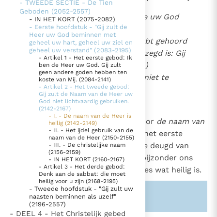
- TWEEDE SECTIE - De Tien
2142
Geboden (2052-2557)
Thema’s
Doneren
"Gij zult de naam van Jahwe uw God
- IN HET KORT (2075-2082)
2807
- Eerste hoofdstuk - "Gij zult de
Berichten
Nieuwsbrief
niet lichtvaardig gebruiken"
Heer uw God beminnen met
(Ex. 20, 7; Deut. 5, 11)
. Gij hebt gehoord
Denzinger
Gebruiksvoorwaarden
geheel uw hart, geheel uw ziel en
geheel uw verstand" (2083-2195)
dat tot onze voorouders gezegd is: Gij
- Artikel 1 - Het eerste gebod: Ik
zult geen valse eed doen (...)
ben de Heer uw God. Gij zult
Nieuwste Documenten
geen andere goden hebben ten
Maar ik zeg u in het geheel niet te
koste van Mij. (2084-2141)
5. Het gebed van de Kerk
- Artikel 2 - Het tweede gebod:
zweren
(Mt. 5, 33-34)
.
Gij zult de Naam van de Heer uw
In Christus wordt onze honger vervuld
God niet lichtvaardig gebruiken.
(2142-2167)
Leer de kostbare parel van Gods koninkrijk te
- I. - De naam van de Heer is
Het tweede gebod schrijft ons voor
de naam van
herkennen
heilig (2142-2149)
Gods Koninkrijk groeit stilletjes door liefde, niet door
- II. - Het ijdel gebruik van de
de Heer te eerbiedigen
. Evenals het eerste
dwang
naam van de Heer (2150-2155)
De mystiek. De mystieke verschijnselen en de
gebod behoort het tweede tot de deugd van
- III. - De christelijke naam
heiligheid
(2156-2159)
godsvrucht en het regelt in het bijzonder ons
- IN HET KORT (2160-2167)
Berichten
- Artikel 3 - Het derde gebod:
woordgebruik in verband met alles wat heilig is.
Denk aan de sabbat: die moet
Het Vaticaan publiceert een nieuwe Latijnse uitgave
heilig voor u zijn (2168-2195)
- Tweede hoofdstuk - "Gij zult uw
van het Romeins martyrologium
Vaticaanse financiële waakhond verliest autonomie
Zie ook alinea's:
-2807-2815-
naasten beminnen als uzelf"
(2196-2557)
Paus spreekt het Wereldvoedselprogramma toe
- DEEL 4 - Het Christelijk gebed