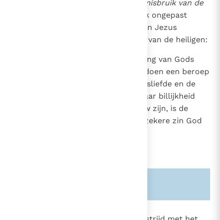
2146
Het tweede gebod
verbiedt het misbruik van de
naam van God
, dit wil zeggen elk ongepast
2807
gebruik van de naam van God, van Jezus
Christus, van de maagd Maria en van de heiligen:
2147
Beloften
die men onder aanroeping van Gods
naam aan derden gedaan heeft, doen een beroep
2807
op de eer, de trouw, de waarheidsliefde en de
autoriteit van God. Zij moeten naar billijkheid
geëerbiedigd worden. Ze ontrouw zijn, is de
naam van God misbruiken en in zekere zin God
tot een leugenaar maken.
5
Zie ook alinea's:
-2101-
2148
Godslastering
is rechtstreeks in strijd met het