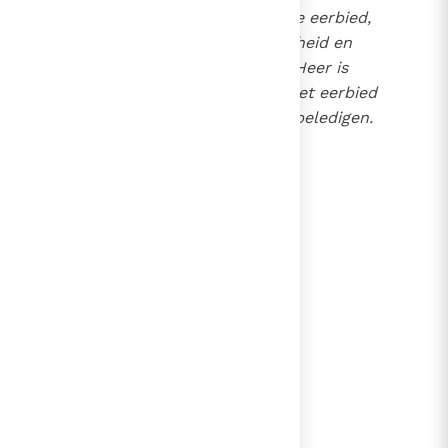
men deze uitspreekt met de eerbied,
verschuldigd aan zijn grootheid en
majesteit. De naam van de Heer is
heilig, wanneer men hem met eerbied
noemt in de vrees, Hem te beledigen.
7
lees verder