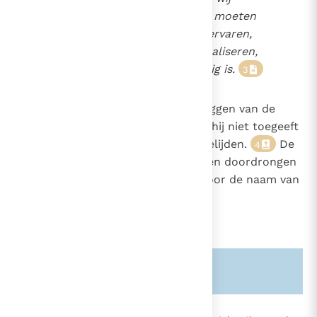
geloven dat Hij aanwezig is, moeten
wij ze ook ervaren. Ze niet ervaren,
betekent dat wij ons niet realiseren,
niet geloven dat Hij aanwezig is.
3
2145
De gelovige moet getuigenis afleggen van de
naam van de Heer en wel zo dat hij niet toegeeft
427
aan de angst om zijn geloof te belijden.
De
4
2807
prediking en de catechese moeten doordrongen
zijn van aanbidding en eerbied voor de naam van
onze Heer Jezus Christus.
Zie ook alinea's:
-2472-
-427-