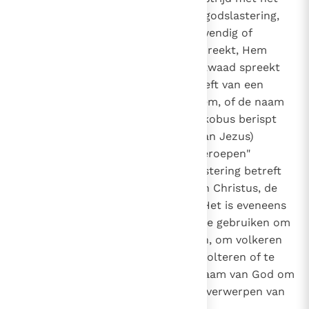
tweede gebod. Men spreekt van godslastering,
2807
wanneer iemand tegen God - inwendig of
uitwendig - woorden van haat spreekt, Hem
verwijten maakt, Hem uitdaagt, kwaad spreekt
van God, in zijn woorden blijk geeft van een
gebrek aan eerbied tegenover Hem, of de naam
van God misbruikt. De heilige Jakobus berispt
degenen "die de schone naam (van Jezus)
lasteren, welke over hen is aangeroepen"
(Jak. 2,7)
. Het verbod van godslastering betreft
ook uitspraken tegen de kerk van Christus, de
heiligen of gewijde voorwerpen. Het is eveneens
godslasterlijk de naam van God te gebruiken om
misdadige praktijken te verhullen, om volkeren
te onderwerpen, om mensen te folteren of te
doden. Misbruik maken van de naam van God om
een misdaad te begaan, lokt het verwerpen van
de godsdienst uit.