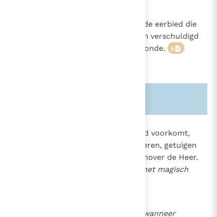
De godslastering is in strijd met de eerbied die
men aan God en zijn heilige naam verschuldigd
is. Het is op zichzelf een zware zonde.
6
Zie ook alinea's:
-1756-
2149
Vloeken,
waarin de naam van God voorkomt,
zonder de bedoeling God te lasteren, getuigen
2807
van een gebrek aan eerbied tegenover de Heer.
Het tweede gebod verbiedt ook
het magisch
gebruik
van de goddelijke naam.
De naam van God is groot, wanneer