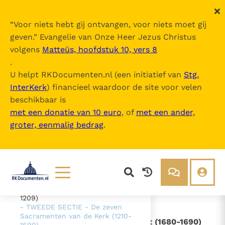
“
Voor niets hebt gij ontvangen, voor niets moet gij
geven.
” Evangelie van Onze Heer Jezus Christus
volgens
Matteüs, hoofdstuk 10, vers 8
Catechismus van de Katholieke Kerk
.
U helpt RKDocumenten.nl (een initiatief van
Stg.
InterKerk
) financieel waardoor de site voor velen
Inhoudsopgave
beschikbaar is
uitklappen
met een donatie van 10 euro
, of
met een ander,
groter, eenmalig bedrag
.
- Intro
- DEEL 1 De geloofsbelijdenis (26-
1065)
- DEEL 2 - De viering van het
Christusmysterie (1066-1690)
- EERSTE SECTIE - Het
sacramentele heilsbestel (1076-
Lezen
Over ons
1209)
- TWEEDE SECTIE - De zeven
Documenten
Over RK Documenten
Sacramenten van de Kerk (1210-
- Artikel 2 - De christelijke uitvaart (1680-1690)
Bijbel
Meedoen