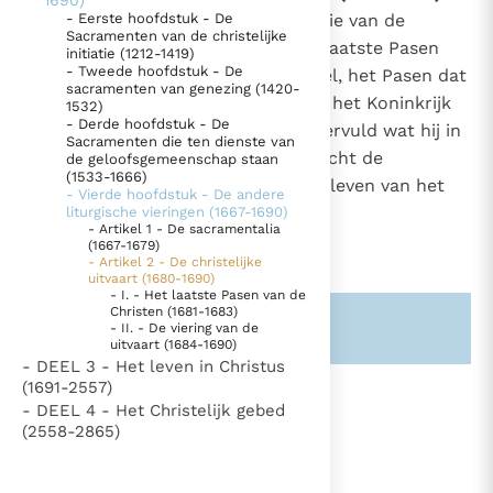
1690)
1680
Alle Sacramenten, maar vooral die van de
- Eerste hoofdstuk - De
Thema’s
Doneren
Sacramenten van de christelijke
christelijke initiatie, hadden het laatste Pasen
initiatie (1212-1419)
1525
Berichten
Nieuwsbrief
- Tweede hoofdstuk - De
van het kind van God als einddoel, het Pasen dat
sacramenten van genezing (1420-
Denzinger
Gebruiksvoorwaarden
hem door de dood het leven van het Koninkrijk
1532)
- Derde hoofdstuk - De
doet binnentreden. Dan wordt vervuld wat hij in
Sacramenten die ten dienste van
Nieuwste Documenten
geloof en hoop beleed: "Ik verwacht de
de geloofsgemeenschap staan
(1533-1666)
opstanding van de doden en het leven van het
5. Het gebed van de Kerk
- Vierde hoofdstuk - De andere
komend rijk".
liturgische vieringen (1667-1690)
1
In Christus wordt onze honger vervuld
- Artikel 1 - De sacramentalia
(1667-1679)
Leer de kostbare parel van Gods koninkrijk te
- Artikel 2 - De christelijke
herkennen
uitvaart (1680-1690)
Gods Koninkrijk groeit stilletjes door liefde, niet door
- I. - Het laatste Pasen van de
dwang
Christen (1681-1683)
De mystiek. De mystieke verschijnselen en de
Zie ook alinea's:
-1525-
- II. - De viering van de
heiligheid
uitvaart (1684-1690)
- DEEL 3 - Het leven in Christus
Berichten
(1691-2557)
Het Vaticaan publiceert een nieuwe Latijnse uitgave
- DEEL 4 - Het Christelijk gebed
(2558-2865)
lees verder
van het Romeins martyrologium
Vaticaanse financiële waakhond verliest autonomie
Paus spreekt het Wereldvoedselprogramma toe