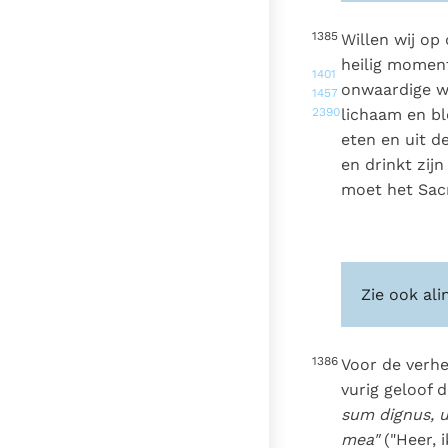
1385
Willen wij op
heilig moment
1401
onwaardige wi
1457
2390
lichaam en b
eten en uit d
en drinkt zij
moet het Sac
Zie ook ali
1386
Voor de verhe
vurig geloof
sum dignus, 
mea"
("Heer, 