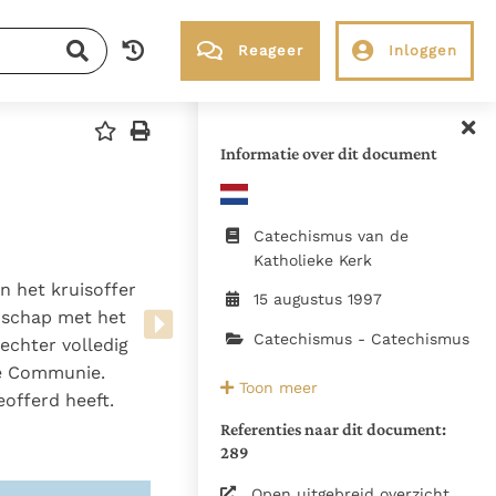
Reageer
Inloggen
RK Documenten stelt heel veel belangrijke
kerkelijke documenten van de Rooms
Informatie over dit document
Katholieke Kerk in het Nederlands
beschikbaar en is volledig afhankelijk van
donaties.
Catechismus van de
Katholieke Kerk
in het kruisoffer
Ik help mee!
15 augustus 1997
enschap met het
Catechismus - Catechismus
 echter volledig
de Communie.
1997, Libreria Editrice
Toon meer
offerd heeft.
Vaticana / 2023,
Nederlandse
Referenties naar dit document:
289
Bisschoppenconferentie
Hierin verwerkt de officiële
Open uitgebreid overzicht