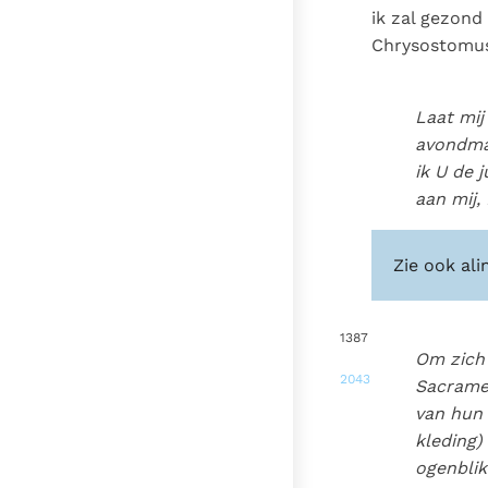
ik zal gezond
Chrysostomus 
Laat mi
avondmaa
ik U de 
aan mij,
Zie ook ali
1387
Om zich 
2043
Sacramen
van hun 
kleding)
ogenblik