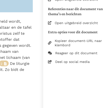
aanpassingen aan de "editio
Referenties naar dit document van
typica" volgens o.a. het
thema's en berichten
protocol van wijzigingen
1997
meld wordt,
Open uitgebreid overzicht
De referenties, de
ltaar en de tafel
leeswijzer, trefwoorden
Extra opties voor dit document
ristus zelf te
(conform de
htoffer dat
Kopieer document-URL naar
Nederlandstalige uitgave) en
klembord
s gegeven wordt.
nummertoevoegingen aan
ichaam van
de inhoudsopgave zijn
Reageer op dit document
toevoegingen van de
 het lichaam (van
Deel op social media
redactie om het gebruik van
De liturgie
2
de Catechismus te
t. Zo bidt de
bevorderen. Deze
toevoegingen, hoewel
getrouw aan de kerkelijke
leer, vormen geen onderdeel
van de geautoriseerde, door
de Apostolische Constitutie
Fidei Depositum