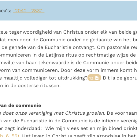
nea's:
-2042-
-2837-
ele tegenwoordigheid van Christus onder elk van beide 
 dat men door de Communie onder de gedaante van het br
 de genade van de Eucharistie ontvangt. Om pastorale re
ommuniceren in de Latijnse ritus op rechtmatige wijze d
mwille van haar tekenwaarde is de Communie onder beid
vorm van communiceren. Door deze vorm immers komt h
 maaltijd vollediger tot uitdrukking".
Dit is de gebru
12
 in de oosterse ritussen.
 van de communie
doet onze vereniging met Christus groeien.
De voornaam
 van de Eucharistie in de Communie is de intieme vereni
 zegt inderdaad: "Wie mijn vlees eet en mijn bloed drinkt, 
h. 6, 56)
. Het leven in Christus heeft zijn grondslag in het