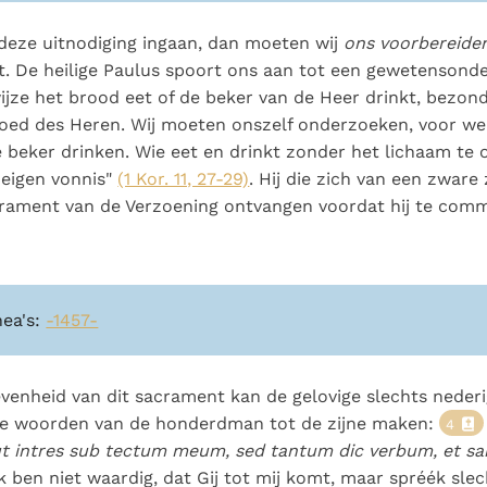
 deze uitnodiging ingaan, dan moeten wij
ons voorbereide
. De heilige Paulus spoort ons aan tot een gewetensond
jze het brood eet of de beker van de Heer drinkt, bezond
loed des Heren. Wij moeten onszelf onderzoeken, voor we
e beker drinken. Wie eet en drinkt zonder het lichaam te
n eigen vonnis"
(1 Kor. 11, 27-29)
. Hij die zich van een zware
rament van de Verzoening ontvangen voordat hij te comm
nea's:
-1457-
venheid van dit sacrament kan de gelovige slechts neder
 de woorden van de honderdman tot de zijne maken:
4
ut intres sub tectum meum, sed tantum dic verbum, et sa
ik ben niet waardig, dat Gij tot mij komt, maar spréék sl