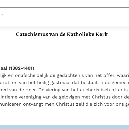
Nieuwste
Berichten
Catechismus van de Katholieke Kerk
Documenten
Paus naar Pavia om o.a. H.
Augustinus te eren
In Christus wordt
Het Vaticaan publiceert
onze honger vervuld
een nieuwe Latijnse
Leer de kostbare
Vaticaanse financiële
uitgave van het Romeins
parel van Gods
waakhond verliest
Gods Koninkrijk
aal (1382-1401)
martyrologium
Paus spreekt het
koninkrijk te
autonomie
groeit stilletjes door
elijk en onafscheidelijk de gedachtenis van het offer, waar
Wereldvoedselprogramma
herkennen
De mystiek. De
Paus Leo XIV in Pavia: "De
liefde, niet door
rdt, en van het heilig gastmaal dat bestaat in de geme
toe
mystieke
stad is zowel een gave
dwang
Open uw hart voor
oed van de Heer. De viering van het eucharistisch offer is
verschijnselen en de
als een taak"
het zaad van Gods
 intieme vereniging van de gelovigen met Christus door 
heiligheid
Woord
niceren ontvangt men Christus zelf die zich voor ons ge