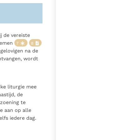
j de vereiste
lnemen
7
8
 gelovigen na de
ontvangen, wordt
ke liturgie mee
astijd, de
zoening te
e aan op alle
elfs iedere dag.