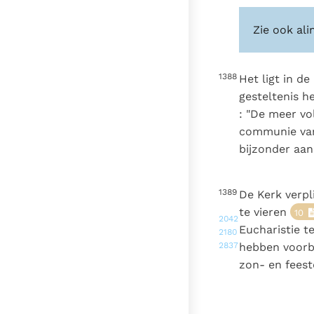
Zie ook ali
1388
Het ligt in d
gesteltenis 
: "De meer vo
communie van 
bijzonder aan
1389
De Kerk verpl
te vieren
10
2042
Eucharistie t
2180
2837
hebben voorbe
zon- en feest