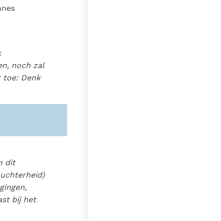
nnes
k
en, noch zal
r toe: Denk
 dit
nuchterheid)
gingen,
st bij het