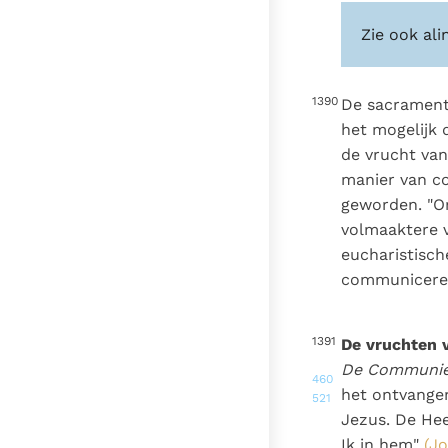
Zie ook ali
1390
De sacrament
het mogelijk
de vrucht van
manier van c
geworden. "O
volmaaktere 
eucharistische
communiceren
1391
De vruchten
De Communie 
460
het ontvangen
521
Jezus. De Heer
Ik in hem"
(Jo