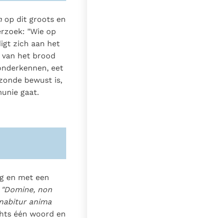
n
op dit groots en
erzoek: "Wie op
igt zich aan het
 van het brood
 onderkennen, eet
 zonde bewust is,
unie gaat.
ig en met een
"Domine, non
nabitur anima
echts één woord en