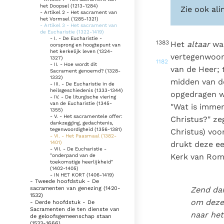
het Doopsel (1213-1284)
Zie ook ali
- Artikel 2 - Het sacrament van
het Vormsel (1285-1321)
- Artikel 3 - Het sacrament van
de Eucharistie (1322-1419)
- I. - De Eucharistie -
1383
Het
altaar
waa
oorsprong en hoogtepunt van
het kerkelijk leven (1324-
vertegenwoord
1327)
1182
- II. - Hoe wordt dit
van de Heer; 
Sacrament genoemd? (1328-
1332)
midden van de
- III. - De Eucharistie in de
heilsgeschiedenis (1333-1344)
opgedragen w
- IV. - De liturgische viering
van de Eucharistie (1345-
"Wat is immer
1355)
- V. - Het sacramentele offer:
Christus?" ze
dankzegging, gedachtenis,
tegenwoordigheid (1356-1381)
Christus) voo
- VI. - Het Paasmaal (1382-
1401)
drukt deze ee
- VII. - De Eucharistie -
Kerk van Rome
"onderpand van de
toekomstige heerlijkheid"
(1402-1405)
- IN HET KORT (1406-1419)
- Tweede hoofdstuk - De
sacramenten van genezing (1420-
Zend da
1532)
om deze
- Derde hoofdstuk - De
Sacramenten die ten dienste van
naar het
de geloofsgemeenschap staan
(1533-1666)