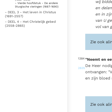
wij bidd
- Vierde hoofdstuk - De andere
liturgische vieringen (1667-1690)
en dele
- DEEL 3 - Het leven in Christus
en in zij
(1691-2557)
van U ge
- DEEL 4 - Het Christelijk gebed
(2558-2865)
vol van 
Zie ook ali
1384
"Neemt en eet
De Heer nodig
2835
ontvangen: "V
en zijn bloed 
Zie ook ali