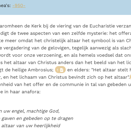
nea's:
-950-
romheen de Kerk bij de viering van de Eucharistie verza
igt de twee aspecten van een zelfde mysterie: het offera
te meer omdat het christelijk altaar het symbool is van Ch
 vergadering van de gelovigen, tegelijk aanwezig als slac
ordt voor onze verzoening, en als hemels voedsel dat on
s het altaar van Christus anders dan het beeld van het l
gt de heilige Ambrosius;
en elders: "Het altaar stelt
1
r, en het lichaam van Christus bevindt zich op het altaar".
nheid van het offer en de communie in tal van gebeden ui
 in haar anafora:
n uw engel, machtige God,
 gaven en gebeden op te dragen
 altaar van uw heerlijkheid