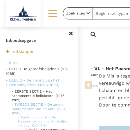
Zoek alles
Lezen
Over ons
Documenten
Over RK Documenten
Inhoudsopgave
Bijbel
Meedoen
uitklappen
Thema’s
Doneren
- Intro
- VI. - Het Paasm
- DEEL 1 De geloofsbelijdenis (26-
Berichten
Nieuwsbrief
1065)
1382
De Mis is teg
- DEEL 2 - De viering van het
Denzinger
Gebruiksvoorwaarden
vereeuwigd wo
Christusmysterie (1066-1690)
1329
lichaam en bl
- EERSTE SECTIE - Het
sacramentele heilsbestel (1076-
gericht op de
1209)
Door te commu
- TWEEDE SECTIE - De zeven
Sacramenten van de Kerk (1210-
1690)
- Eerste hoofdstuk - De
Sacramenten van de christelijke
initiatie (1212-1419)
- Artikel 1 - Het sacrament van