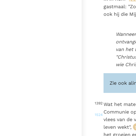
gastmaal: "Zo
ook hij die Mi
Wanneer 
ontvange
van het 
"Christu
wie Chri
Zie ook ali
1392
Wat het mater
Communie op 
1524
vlees van de 
leven wekt",
het groeien e