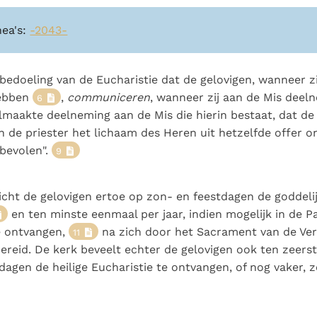
nea's:
-2043-
e bedoeling van de Eucharistie dat de gelovigen, wanneer zi
hebben
,
communiceren
, wanneer zij aan de Mis dee
6
lmaakte deelneming aan de Mis die hierin bestaat, dat de
de priester het lichaam des Heren uit hetzelfde offer 
bevolen".
9
icht de gelovigen ertoe op zon- en feestdagen de goddelij
en ten minste eenmaal per jaar, indien mogelijk in de Pa
e ontvangen,
na zich door het Sacrament van de Ver
11
reid. De kerk beveelt echter de gelovigen ook ten zeerst
dagen de heilige Eucharistie te ontvangen, of nog vaker, z