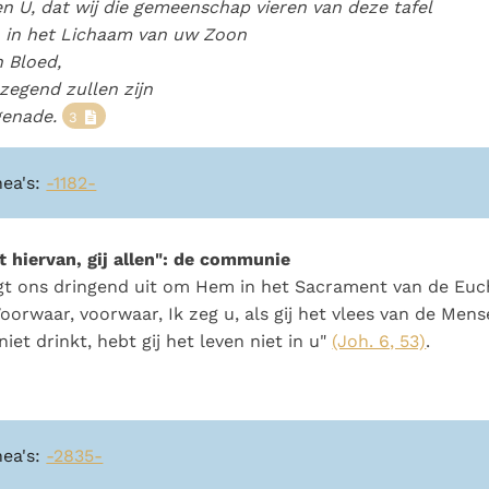
en U, dat wij die gemeenschap vieren van deze tafel
n in het Lichaam van uw Zoon
n Bloed,
zegend zullen zijn
genade.
3
nea's:
-1182-
 hiervan, gij allen": de communie
t ons dringend uit om Hem in het Sacrament van de Euch
oorwaar, voorwaar, Ik zeg u, als gij het vlees van de Men
niet drinkt, hebt gij het leven niet in u"
(Joh. 6, 53)
.
nea's:
-2835-