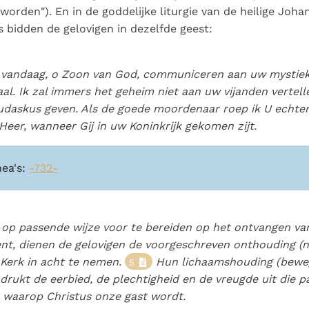
 worden"). En in de goddelijke liturgie van de heilige Joha
bidden de gelovigen in dezelfde geest:
j vandaag, o Zoon van God, communiceren aan uw mystie
l. Ik zal immers het geheim niet aan uw vijanden vertell
judaskus geven. Als de goede moordenaar roep ik U echte
 Heer, wanneer Gij in uw Koninkrijk gekomen zijt.
nea's:
-732-
op passende wijze voor te bereiden op het ontvangen van
t, dienen de gelovigen de voorgeschreven onthouding (
Kerk in acht te nemen.
Hun lichaamshouding (bewe
5
 drukt de eerbied, de plechtigheid en de vreugde uit die pa
 waarop Christus onze gast wordt.