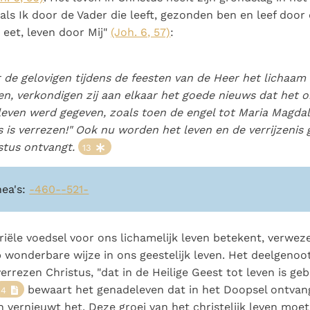
als Ik door de Vader die leeft, gezonden ben en leef door 
j eet, leven door Mij"
(Joh. 6, 57)
:
de gelovigen tijdens de feesten van de Heer het lichaam
n, verkondigen zij aan elkaar het goede nieuws dat het 
leven werd gegeven, zoals toen de engel tot Maria Magdal
s is verrezen!" Ook nu worden het leven en de verrijzenis
stus ontvangt.
13
nea's:
-460-
-521-
iële voedsel voor ons lichamelijk leven betekent, verweze
wonderbare wijze in ons geestelijk leven. Het deelgenoo
verrezen Christus, "dat in de Heilige Geest tot leven is ge
bewaart het genadeleven dat in het Doopsel ontvan
14
n vernieuwt het. Deze groei van het christelijk leven mo