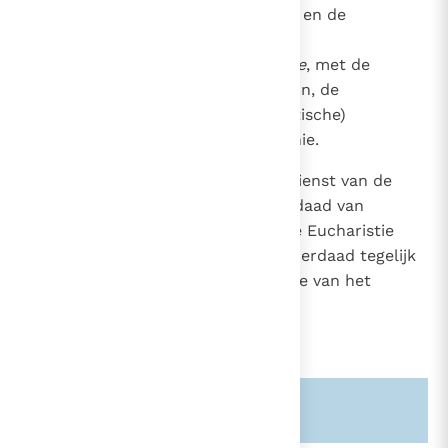
met de lezingen, de homilie en de
voorbede;
de
viering van de Eucharistie
, met de
aanbieding van brood en wijn, de
consecratorische (eucharistische)
dankzegging en de communie.
De dienst van het woord en de dienst van de
Eucharistie vormen samen "één daad van
eredienst";
de tafel die in de Eucharistie
3
voor ons wordt aangericht, is inderdaad tegelijk
die van het woord van God als die van het
lichaam van de Heer.
4
Zie ook alinea's:
-103-