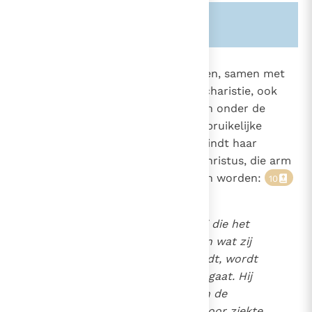
Zie ook alinea's:
-1359-
-614-
1351
Van oudsher dragen de Christenen, samen met
het brood en de wijn voor de eucharistie, ook
2043
hun gaven aan, om ze te verdelen onder de
behoeftigen, Deze nog steeds gebruikelijke
gewoonte van de
collecte
vindt haar
9
inspiratie in het voorbeeld van Christus, die arm
is geworden opdat wij rijk zouden worden:
10
Zij die vermogend zijn en zij die het
wensen, geven naar believen wat zij
willen. Wat ingezameld wordt, wordt
neergelegd bij hem die voorgaat. Hij
zorgt dan voor de wezen en de
weduwen en voor hen die door ziekte