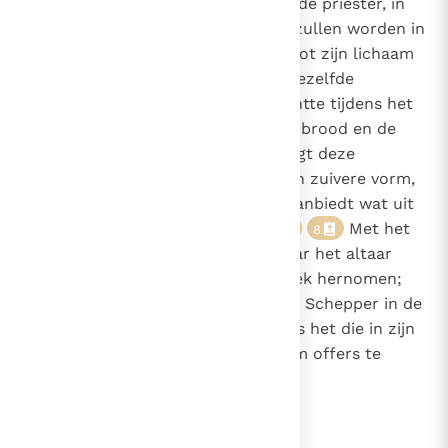
de wijn naar het altaar, die door de priester, in
2770
naam van Christus, opgedragen zullen worden in
het eucharistisch offer waar zij tot zijn lichaam
en bloed zullen worden. Het is dezelfde
handeling als die Christus verrichtte tijdens het
laatste avondmaal, "waar Hij het brood en de
beker nam". "Alleen de Kerk brengt deze
offergave aan de Schepper in een zuivere vorm,
doordat zij onder dankzegging aanbiedt wat uit
Gods schepping voortkomt".
Met het
7
8
aandragen van de offergaven naar het altaar
wordt het gebaar van Melchisedek hernomen;
hiermee worden de gaven van de Schepper in de
handen van Christus gelegd. Hij is het die in zijn
offer alle menselijke pogingen om offers te
brengen vervolmaakt.