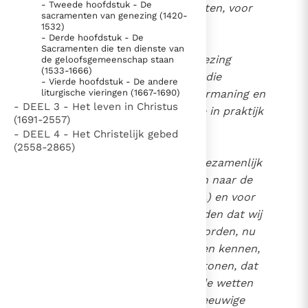
- Tweede hoofdstuk - De
de geschriften van de profeten, voor
Paus Leo XIV in Pavia: "De stad is zowel een gave als
sacramenten van genezing (1420-
zover de tijd het toelaat.
een taak"
1532)
Paus in Pavia: St. Augustinus toont ons de noodzaak om
- Derde hoofdstuk - De
"naar het innerlijk" toe te keren.
Sacramenten die ten dienste van
Wanneer dan de lector de lezing
de geloofsgemeenschap staan
RK Documenten stelt heel veel belangrijke
(1533-1666)
beëindigd heeft, spreekt hij die
- Vierde hoofdstuk - De andere
kerkelijke documenten van de Rooms
voorgaat, een woord van vermaning en
liturgische vieringen (1667-1690)
Katholieke Kerk in het Nederlands beschikbaar
- DEEL 3 - Het leven in Christus
aansporing om al dat goede in praktijk
(1691-2557)
en is volledig afhankelijk van donaties.
te brengen.
- DEEL 4 - Het Christelijk gebed
(2558-2865)
Ik help mee!
Vervolgens staan wij allen gezamenlijk
op en zenden onze gebeden naar de
hemel
; voor onszelf (...) en voor
1
allen die elders zijn. Wij bidden dat wij
waardig bevonden zullen worden, nu
wij de waarheid hebben leren kennen,
door onze goede daden te tonen, dat
wij goede burgers zijn, die de wetten
gehoorzamen en wij zo de eeuwige