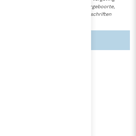
van de zonden en tot wedergeboorte,
en die leeft volgens de voorschriften
van Christus".
14
Zie ook alinea's:
-1182-
-1327-
lees verder