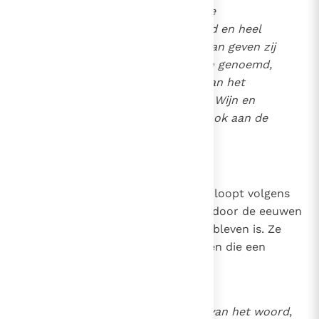
En wanneer de celebrant de
dankzegging heeft beëindigd en heel
het volk heeft ingestemd, dan geven zij
die bij ons diakenen worden genoemd,
aan ieder die aanwezig is, van het
eucharistische Brood en de Wijn en
het water. Zij brengen het ook aan de
afwezigen.
2
1346
De liturgie van de Eucharistie verloopt volgens
een fundamentele structuur die door de eeuwen
heen tot op vandaag bewaard gebleven is. Ze
ontvouwt zich in twee grote delen die een
wezenlijke eenheid vormen:
de samenkomst, de
dienst van het woord
,