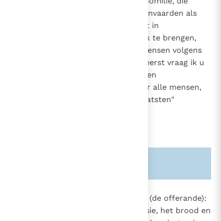
brieven en de Evangelies. Na de homilie, die
ertoe aanspoort het woord te aanvaarden als
het woord van God,
wat het in
6
werkelijkheid is, en het in praktijk te brengen,
volgen de voorbeden voor alle mensen volgens
het woord van de apostel: "Allereerst vraag ik u
gebeden, smekingen, voorbeden en
dankzeggingen te verrichten voor alle mensen,
voor koningen en alle hooggeplaatsten"
(1 Tim. 2, 1-2)
.
Zie ook alinea's:
-1184-
1350
De
aanbieding van de offergaven
(de offerande):
men brengt dan, soms in processie, het brood en
1333