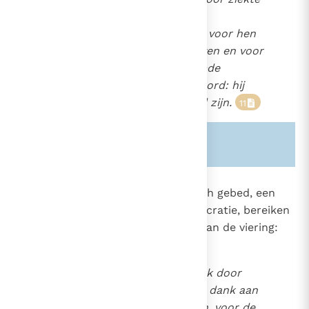
of om een andere reden
hulpbehoevend zijn, en ook voor hen
die in de gevangenis verblijven en voor
de gasten die uit den vreemde
aangekomen zijn. In één woord: hij
zorgt voor allen die in nood zijn.
11
Zie ook alinea's:
-1397-
-2186-
1352
De
anafora
: met het eucharistisch gebed, een
gebed van dankzegging en consecratie, bereiken
559
we het hart en het hoogtepunt van de viering:
1096
In de
prefatie
brengt de Kerk door
Christus in de Heilige Geest dank aan
de Vader voor al zijn werken, voor de