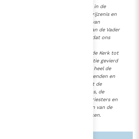
1354
Vervolgens gedenkt de Kerk in de
anamnese
het lijden, de verrijzenis en
de glorievolle wederkomst van
Christus Jezus; zij draagt aan de Vader
het offer van zijn Zoon op, dat ons
met Hem verzoent. In de
intercessiegebeden
brengt de Kerk tot
uitdrukking dat de Eucharistie gevierd
wordt in gemeenschap met heel de
hemelse en aardse Kerk, levenden en
doden; in gemeenschap met de
herders van de Kerk, de Paus, de
plaatselijke bisschop, zijn priesters en
diakens, en alle bisschoppen van de
gehele wereld met hun kerken.