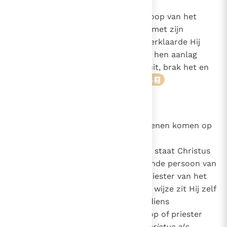
1347
Is dit trouwens ook niet het verloop van het
paasmaal dat de verrezen Jezus met zijn
leerlingen nuttigde? Onderweg verklaarde Hij
hun de Schriften en toen Hij met hen aanlag
"nam Hij brood, sprak de zegen uit, brak het en
reikte het hun toe".
(Lc. 24, 30)
5
1348
Het verloop van de viering
Allen verzamelen zich
. De Christenen komen op
1140
eenzelfde plaats samen voor de
1184
1329
eucharistieviering. Aan het hoofd staat Christus
2711
zelf die de voornaamste handelende persoon van
de Eucharistie is. Hij is de hogepriester van het
Nieuwe Verbond. Op onzichtbare wijze zit Hij zelf
elke eucharistieviering voor. Als diens
vertegenwoordiger zit de bisschop of priester
(handelend
in de persoon van Christus als