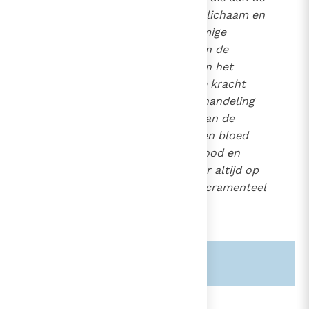
Eucharistie deelnemen één lichaam en
één geest mogen zijn (sommige
liturgische tradities plaatsen de
epiklese na de anamnese). In het
instellingsverhaal
stellen de kracht
van de woorden en van de handeling
van Christus en de kracht van de
Heilige Geest, zijn lichaam en bloed
onder de gedaanten van brood en
wijn, zijn offer dat eens voor altijd op
het kruis gebracht werd, sacramenteel
tegenwoordig.
Zie ook alinea's:
-1105-
-1375-