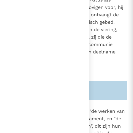
hoofd
) de vergadering van de gelovigen voor, hij
neemt het woord na de lezingen, ontvangt de
offergaven en zegt het eucharistisch gebed.
Allen
hebben een actief aandeel in de viering,
ieder op zijn manier: de lectoren, zij die de
offergaven aandragen, zij die de communie
uitreiken, en heel het volk dat zijn deelname
uitzegt in het "Amen".
Zie ook alinea's:
-1140-
-1548-
1349
De
Liturgie van het Woord
bevat "de werken van
de profeten", dit is het Oude Testament, en "de
gedenkschriften van de apostelen", dit zijn hun