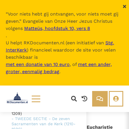
“
Voor niets hebt gij ontvangen, voor niets moet gij
geven.
” Evangelie van Onze Heer Jezus Christus
volgens
Matteüs, hoofdstuk 10, vers 8
Catechismus van de Katholieke Kerk
.
U helpt RKDocumenten.nl (een initiatief van
Stg.
InterKerk
) financieel waardoor de site voor velen
Inhoudsopgave
beschikbaar is
uitklappen
met een donatie van 10 euro
, of
met een ander,
groter, eenmalig bedrag
.
- Intro
- DEEL 1 De geloofsbelijdenis (26-
1065)
- DEEL 2 - De viering van het
Christusmysterie (1066-1690)
- EERSTE SECTIE - Het
sacramentele heilsbestel (1076-
Lezen
Over ons
1209)
- TWEEDE SECTIE - De zeven
Documenten
Over RK Documenten
Sacramenten van de Kerk (1210-
- IV. - De liturgische viering van de Eucharistie
Bijbel
Meedoen