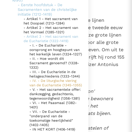
1690)
(1345-1355)
- Eerste hoofdstuk - De
Thema’s
Doneren
Sacramenten van de christelijke
1345
De Mis van alle eeuwen
initiatie (1212-1419)
Berichten
Nieuwsbrief
- Artikel 1 - Het sacrament van
Hoe de Eucharistieviering in grote lijnen
het Doopsel (1213-1284)
Denzinger
Gebruiksvoorwaarden
verloopt, daarover getuigt al in de tweede eeuw
- Artikel 2 - Het sacrament van
het Vormsel (1285-1321)
de heilige martelaar Justinus. Deze grote lijnen
- Artikel 3 - Het sacrament van
Nieuwste Documenten
de Eucharistie (1322-1419)
zijn tot op de dag van vandaag voor alle grote
- I. - De Eucharistie -
liturgische families dezelfde gebleven. Om uit te
5. Het gebed van de Kerk
oorsprong en hoogtepunt van
het kerkelijk leven (1324-1327)
leggen wat de christen doen, schrijft hij rond 155
In Christus wordt onze honger vervuld
- II. - Hoe wordt dit
Sacrament genoemd? (1328-
het volgende aan de heidense keizer Antonius
Leer de kostbare parel van Gods koninkrijk te
1332)
Pius (138-161):
- III. - De Eucharistie in de
herkennen
Gods Koninkrijk groeit stilletjes door liefde, niet door
heilsgeschiedenis (1333-1344)
- IV. - De liturgische viering
dwang
De mystiek. De mystieke verschijnselen en de
van de Eucharistie (1345-1355)
- V. - Het sacramentele offer:
Op de dag die 'dag van de zon'
heiligheid
dankzegging, gedachtenis,
genoemd wordt, komen alle bewoners
tegenwoordigheid (1356-1381)
Berichten
- VI. - Het Paasmaal (1382-
zowel van de steden als van het
1401)
Het Vaticaan publiceert een nieuwe Latijnse uitgave
- VII. - De Eucharistie -
platteland op eenzelfde plaats bijeen.
"onderpand van de
van het Romeins martyrologium
Vaticaanse financiële waakhond verliest autonomie
Er wordt gelezen uit de
toekomstige heerlijkheid"
(1402-1405)
Paus spreekt het Wereldvoedselprogramma toe
gedenkschriften van de apostelen of
- IN HET KORT (1406-1419)