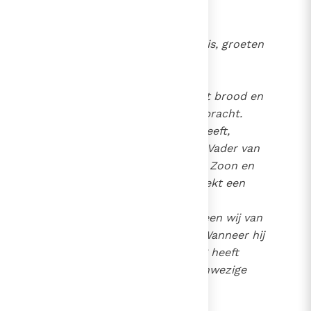
zaligheid ontvangen.
Nadat het gebed beëindigd is, groeten
wij elkaar met een kus.
Dan wordt aan de celebrant brood en
een beker water en wijn gebracht.
Nadat hij deze ontvangen heeft,
brengt hij lof en eer aan de Vader van
het al door de naam van de Zoon en
de Heilige Geest en hij spreekt een
lange dankzegging (Grieks:
"eucharistía") uit voor hetgeen wij van
Hem mochten ontvangen. Wanneer hij
de gebeden en dankzegging heeft
beëindigd, zegt heel het aanwezige
volk: Amen. (...)