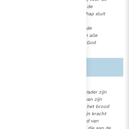
schepping, de verlossing en de
heiliging. Heel de gemeenschap sluit
zich vervolgens aan bij de
onophoudelijke lofzang die de
hemelse Kerk, de engelen en alle
heiligen, de driewerf heilige God
toezingt.
Zie ook alinea's:
-559-
1353
In de
epiklese
vraagt zij de Vader zijn
Heilige Geest (of de kracht van zijn
zegen
te zenden over het brood
12
en de wijn, opdat zij door zijn kracht
worden tot lichaam en bloed van
Jezus Christus, en opdat zij die aan de