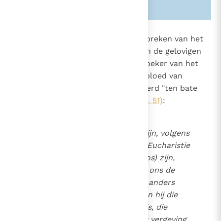
Zie ook alinea's:
-1103-
-954-
1355
Op het Gebed des Heren en het breken van het
brood volgt de
communie
, waarin de gelovigen
"het brood uit de hemel" en "de beker van het
heil" ontvangen, het lichaam en bloed van
Christus die zich heeft overgeleverd "ten bate
van het leven der wereld"
(Joh. 6, 51)
:
Omdat dit brood en deze wijn, volgens
de aloude uitdrukking, "tot Eucharistie
gemaakt"
(eucharisteithentos)
zijn,
"draagt dit voedsel bij ons de
13
naam
Eucharistie
. Niemand anders
mag hieraan deelhebben dan hij die
gelooft dat onze leer waar is, die
gedompeld is in het bad tot vergeving