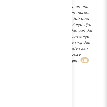
Laten wij hun nu hulp bieden en ons
om hun nagedachtenis bekommeren.
Als immers de kinderen van Job door
het offer van hun vader gereinigd zijn,
waarom twijfelt gij er dan aan dat
7
onze offers voor de doden hun enige
troost verschaffen? (...) Laten wij dus
niet moe worden hulp te bieden aan
hen die heengegaan zijn en onze
gebeden voor hen op te dragen.
8
lees verder