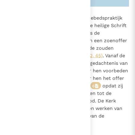
1032
Deze leer vindt ook steun in de gebedspraktijk
voor de overledenen, waarover de heilige Schrift
958
al spreekt: "Daarom liet hij (Judas de
1371
1479
Makkabeeër) voor de overledenen een zoenoffer
opdragen, opdat zij van hun zonde zouden
worden vrijgesproken"
(2 Makk. 12, 45)
. Vanaf de
eerste tijden heeft de Kerk de nagedachtenis van
de overledenen geëerd door voor hen voorbeden
te verrichten en vooral door voor hen het offer
van de Eucharistie op te dragen,
opdat zij
6
na gelouterd te zijn kunnen komen tot de
gelukzalige aanschouwing van God. De Kerk
beveelt ook aalmoezen, aflaten en werken van
boetvaardigheid aan ten gunste van de
overledenen: