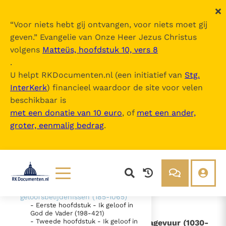
“
Voor niets hebt gij ontvangen, voor niets moet gij
geven.
” Evangelie van Onze Heer Jezus Christus
volgens
Matteüs, hoofdstuk 10, vers 8
Catechismus van de Katholieke Kerk
.
U helpt RKDocumenten.nl (een initiatief van
Stg.
InterKerk
) financieel waardoor de site voor velen
Inhoudsopgave
beschikbaar is
uitklappen
met een donatie van 10 euro
, of
met een ander,
groter, eenmalig bedrag
.
- Intro
- DEEL 1 De geloofsbelijdenis (26-
1065)
- EERSTE SECTIE - "Ik geloof" -
"Wij geloven" (26-184)
- TWEEDE SECTIE De belijdenis
van het christelijk geloof - De
Lezen
Over ons
geloofsbelijdenissen (185-1065)
- Eerste hoofdstuk - Ik geloof in
Documenten
Over RK Documenten
God de Vader (198-421)
- Tweede hoofdstuk - Ik geloof in
- III. - De laatste loutering of het vagevuur (1030-
Bijbel
Meedoen