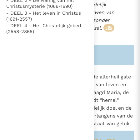
- DEEL 2 - De viering van het
zagen zij en zien zij het goddelijk
Christusmysterie (1066-1690)
wezen in een intuïtief schouwen van
- DEEL 3 - Het leven in Christus
(1691-2557)
aangezicht tot aangezicht, zonder
- DEEL 4 - Het Christelijk gebed
tussenkomst van een schepsel.
2
(2558-2865)
3
Zie ook alinea's:
-954-
1024
Dit volmaakte leven samen met de allerheiligste
Drie-eenheid, deze gemeenschap van leven en
1718
liefde met de Drie-eenheid, de Maagd Maria, de
1817
2795
engelen en alle gelukzaligen wordt "hemel"
genoemd. De hemel is het uiteindelijk doel en de
verwezenlijking van de diepste verlangens van de
mens, de hoogste en definitieve staat van geluk.