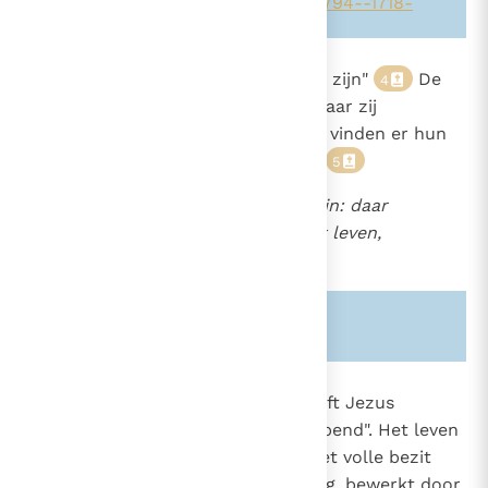
Zie ook alinea's:
-260-
-326-
-2794-
-1718-
1025
Leven in de hemel is "bij Christus zijn"
De
4
uitverkorenen leven "in Hem" , maar zij
1011
behouden er, of beter gezegd, zij vinden er hun
ware identiteit, hun eigen naam.
5
Want leven is bij Christus zijn: daar
waar Christus is, daar is het leven,
daar is het koninkrijk.
6
Zie ook alinea's:
-1011-
1026
Door zijn dood en verrijzenis heeft Jezus
Christus voor ons de hemel "geopend". Het leven
van de gelukzaligen bestaat in het volle bezit
van de vruchten van de verlossing, bewerkt door