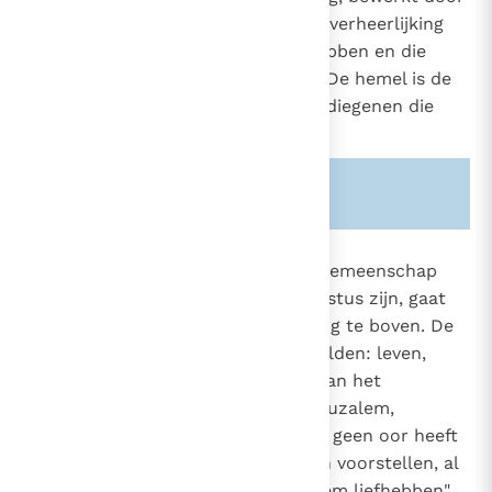
Christus, die hen in zijn hemelse verheerlijking
laat delen die in Hem geloofd hebben en die
trouw gebleven zijn aan zijn wil. De hemel is de
gelukzalige gemeenschap van al diegenen die
volmaakt in Hem ingelijfd zijn.
Zie ook alinea's:
-793-
1027
Dit mysterie van de gelukzalige gemeenschap
met God en met allen die in Christus zijn, gaat
959
ieder begrip en iedere beschrijving te boven. De
1720
Schrift spreekt ons erover in beelden: leven,
licht, vrede, bruiloftsfeest, wijn van het
koninkrijk, vaderhuis, hemels Jeruzalem,
paradijs: "Geen oog heeft gezien, geen oor heeft
gehoord, geen mens kan het zich voorstellen, al
wat God bereid heeft voor die Hem liefhebben"