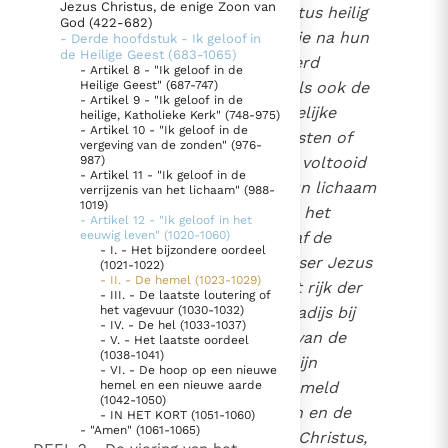
Jezus Christus, de enige Zoon van
na het ontvangen van Christus heilig
God (422-682)
doopsel gestorven zijn en die na hun
- Derde hoofdstuk - Ik geloof in
Berichten
de Heilige Geest (683-1065)
heengaan niet meer gelouterd
- Artikel 8 - "Ik geloof in de
Paus naar Pavia om o.a. H. Augustinus te eren
hoefden te worden, (...) zoals ook de
Heilige Geest" (687-747)
- Artikel 9 - "Ik geloof in de
Het Vaticaan publiceert een nieuwe Latijnse uitgave
zielen van hen die een dergelijke
heilige, Katholieke Kerk" (748-975)
van het Romeins martyrologium
- Artikel 10 - "Ik geloof in de
Vaticaanse financiële waakhond verliest autonomie
loutering na hun dood moesten of
vergeving van de zonden" (976-
moeten ondergaan en deze voltooid
987)
Paus spreekt het Wereldvoedselprogramma toe
- Artikel 11 - "Ik geloof in de
hebben (...) zelfs vóór ze hun lichaam
verrijzenis van het lichaam" (988-
Paus Leo XIV in Pavia: "De stad is zowel een gave als
1019)
opnieuw aannemen en vóór het
een taak"
- Artikel 12 - "Ik geloof in het
laatste oordeel, en wel vanaf de
eeuwig leven" (1020-1060)
RK Documenten stelt heel veel belangrijke
- I. - Het bijzondere oordeel
hemelvaart van onze Verlosser Jezus
(1021-1022)
kerkelijke documenten van de Rooms
- II. - De hemel (1023-1029)
Christus, in de hemel, in het rijk der
- III. - De laatste loutering of
Katholieke Kerk in het Nederlands beschikbaar
hemelen en het hemels paradijs bij
het vagevuur (1030-1032)
- IV. - De hel (1033-1037)
en is volledig afhankelijk van donaties.
Christus in het gezelschap van de
- V. - Het laatste oordeel
(1038-1041)
heilige engelen verzameld zijn
- VI. - De hoop op een nieuwe
Ik help mee!
verzameld worden en verzameld
hemel en een nieuwe aarde
(1042-1050)
zullen worden. Na het lijden en de
- IN HET KORT (1051-1060)
- "Amen" (1061-1065)
dood van onze Heer, Jezus Christus,