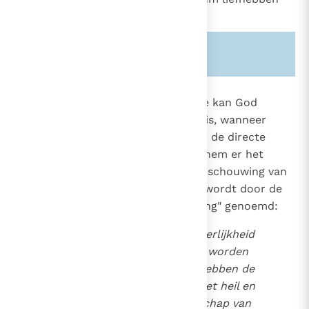
(1 Kor. 2, 9)
.
Zie ook alinea's:
-959-
-1720-
1028
Op grond van zijn transcendentie kan God
slechts gezien worden, zoals Hij is, wanneer
1404
Hijzelf zijn mysterie ontsluit voor de directe
1722
aanschouwing door de mens en hem er het
vermogen toe verleent. Deze aanschouwing van
God in zijn hemelse heerlijkheid wordt door de
kerk "de gelukzalige aanschouwing" genoemd:
Wat en hoe groot zal uw heerlijkheid
en geluk zijn; toegelaten te worden
om God te zien, de eer te hebben de
vreugde te verwerven van het heil en
het eeuwige licht in gezel schap van