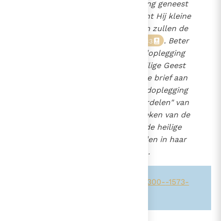
De hand.
Door handoplegging geneest
292
Jezus zieken
en zegent Hij kleine
31
1288
kinderen
. In zijn naam zullen de
32
1300
apostelen hetzelfde doen
. Beter
1538
33
1573
gezegd, het is door de handoplegging
1668
van de apostelen dat de heilige Geest
geschonken wordt
. De brief aan
34
de Hebreeën rekent de handoplegging
tot de "fundamentele onderdelen" van
Zijn onderricht
. Dit teken van de
35
almachtige uitstorting van de heilige
Geest heeft de Kerk behouden in haar
sacramentele aanroepingen.
Zie ook alinea's:
-292-
-1288-
-1300-
-1573-
-1668-