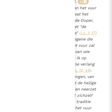
het offer op de berg Karmel.
20
Het is een voorafbeelding van het vuur
van de heilige Geest dat al wat het
raakt, verandert. Johannes de Doper,
"die voor de Heer uitgaat met "de
geest" en "de kracht van Elia"
(Lc. 1, 17)
, kondigt Christus aan als degene die
"met de heilige Geest en met vuur zal
dopen"
(Lc. 3, 16)
, de Geest van wie
Jezus zal zeggen: "Vuur ben Ik op
aarde komen brengen, en hoe verlang
Ik dat het reeds oplaait!"
(Lc. 12, 49)
.
Het is in de gedaante van tongen, van
"iets dat op vuur geleek" dat de heilige
Geest zich op Pinkstermorgen neerzet
op de leerlingen en hen met zichzelf
vervult
. De geestelijke traditie
21
zal aan deze symboliek van het vuur