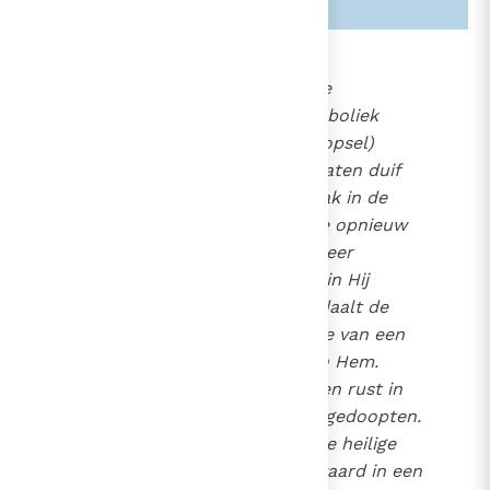
701
De duif.
Op het einde van de
535
zondvloed (waarvan de symboliek
1219
betrekking heeft op het Doopsel)
keert de door Noach losgelaten duif
terug met een groene olijftak in de
bek, een teken dat de aarde opnieuw
bewoonbaar is.
Wanneer
38
Christus uit het water waarin Hij
gedoopt is, omhoog stijgt, daalt de
Heilige Geest in de gedaante van een
duif op Hem neer en blijft in Hem.
De Geest daalt neer en rust in
39
het gezuiverde hart van de gedoopten.
In sommige kerken wordt de heilige
eucharistische Reserve bewaard in een