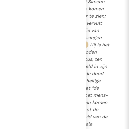
als Christus
en zet Hij Simeon
13
ertoe aan naar de tempel te komen
om de Gezalfde van de Heer te zien;
Hij is het die Christus vervult
14
en zijn kracht is het die van
15
Christus uitgaat als Hij genezingen
verricht en heil brengt.
Hij is het
16
tenslotte die Jezus uit de doden
opwekt.
Dan stort Jezus, ten
17
volle tot "Christus" aangesteld in zijn
menselijke natuur die over de dood
gezegevierd heeft,
de heilige
18
Geest in overvloed uit, totdat "de
heiligen" in vereniging met het mens-
zijn van Gods Zoon, "tezamen komen
(...) tot de volmaakte Man, tot de
gehele omvang van de volheid van de
Christus"
(Ef. 4, 13)
: "de gehele