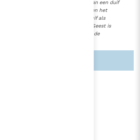
metalen kistje in de vorm van een duif
(het
columbarium
) dat boven het
altaar opgehangen is. De duif als
voorstelling van de Heilige Geest is
een traditioneel symbool in de
christelijke iconografie.
Zie ook alinea's:
-1219-
-535-
lees verder