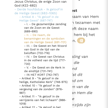
Jezus Christus, de enige Zoon van
de Heilige Geest (691-701)
God (422-682)
Thema’s
Doneren
- Derde hoofdstuk - Ik geloof in
691
De eigennaam van de Heilige Geest
de Heilige Geest (683-1065)
Berichten
Nieuwsbrief
"Heilige Geest", zo luidt de eigennaam van Hem
- Artikel 8 - "Ik geloof in de
Denzinger
Gebruiksvoorwaarden
Heilige Geest" (687-747)
die wij aanbidden en verheerlijken tezamen met
- I. - De gezamenlijke zending
van de Zoon en de Geest
de Vader en de Zoon. De Kerk heeft deze naam
(689-690)
Nieuwste Documenten
ontvangen van de Heer en belijdt hem bij het
- II. - De naam, de
benamingen en de symbolen
Doopsel van haar nieuwe kinderen.
5. Het gebed van de Kerk
1
van de Heilige Geest (691-701)
- III. - De Geest en het Woord
In Christus wordt onze honger vervuld
van God in de tijd van de
beloften (702-716)
Leer de kostbare parel van Gods koninkrijk te
De term "Geest" is een vertaling van
- IV. - De Geest van Christus
in de volheid van de tijd (717-
herkennen
de Hebreeuwse term
ruach
, die
Gods Koninkrijk groeit stilletjes door liefde, niet door
730)
- V. - De Geest en de Kerk in
allereerst adem, lucht of wind
dwang
De mystiek. De mystieke verschijnselen en de
de eindtijd (731-741)
betekent. Jezus gebruikt juist dit
- IN HET KORT (742-747)
heiligheid
- Artikel 9 - "Ik geloof in de
zintuiglijke beeld van de wind om
Berichten
heilige, Katholieke Kerk" (748-975)
- Artikel 10 - "Ik geloof in de
Nikodemus een idee te geven van de
vergeving van de zonden" (976-
Het Vaticaan publiceert een nieuwe Latijnse uitgave
transcendente nieuwheid van Hem die
987)
van het Romeins martyrologium
- Artikel 11 - "Ik geloof in de
Vaticaanse financiële waakhond verliest autonomie
persoonlijk Gods adem is, de
verrijzenis van het lichaam" (988-
Paus spreekt het Wereldvoedselprogramma toe
1019)
goddelijke Geest
. Anderzijds zijn
2
- Artikel 12 - "Ik geloof in het