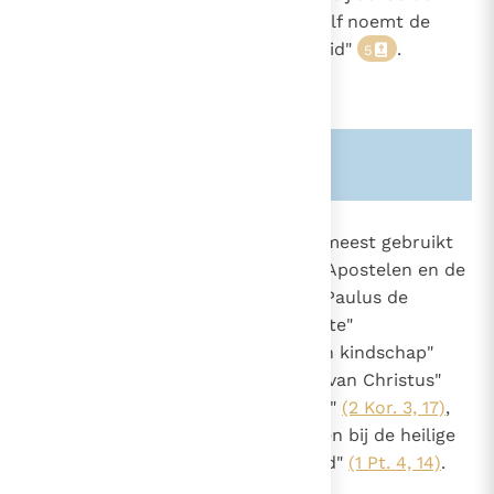
eerste helper is.
De Heer zelf noemt de
4
Heilige Geest: "Geest der waarheid"
.
5
Zie ook alinea's:
-1433-
693
Behalve zijn eigen naam die het meest gebruikt
wordt in de Handelingen van de Apostelen en de
Brieven, vindt men bij de heilige Paulus de
benamingen: de "Geest der belofte"
(Gal. 3, 14; Ef. 1, 13)
, de "Geest van kindschap"
(Rom. 8, 15; Gal. 4, 6)
, de "Geest van Christus"
(Rom. 8, 11)
, de "Geest des Heren"
(2 Kor. 3, 17)
,
de "Geest van (onze) God"
en bij de heilige
6
Petrus: de "Geest der heerlijkheid"
(1 Pt. 4, 14)
.