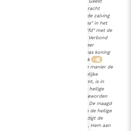
eerste zalving die de heilige Geest
verricht heeft, om de hele kracht
ervan te kunnen begrijpen: de zalving
van Jezus. Christus ("Messias" in het
Hebreeuws) betekent "gezalfd" met de
Geest van God. In het Oude Verbond
zijn er "gezalfden" van de Heer
geweest.
Onder hen was koning
10
David, de gezalfde bij uitstek
11
Maar Jezus is op een unieke manier de
gezalfde van God: de menselijke
natuur die de Zoon aanneemt, is in
haar geheel "gezalfd met de heilige
Geest". Jezus is "Christus" geworden
door de heilige Geest.
De maagd
12
Maria ontvangt Christus van de heilige
Geest. Bij zijn geboorte kondigt de
heilige Geest, door de engel, Hem aan