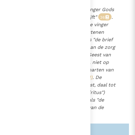
700
De vinger.
"Het is door de vinger Gods
2056
dat (Jezus) de duivels uitdrijft"
.
36
Als de Wet van God "door de vinger
van God"
(Ex. 31, 18)
op de stenen
tafelen geschreven is, dan is "de brief
van Christus", overgelaten aan de zorg
van de apostelen, "met de Geest van
de levende God geschreven, niet op
stenen tafelen, maar in de harten van
levende mensen"
(2 Kor. 3, 3)
. De
hymne "Kom, Schepper Geest, daal tot
ons neer" ("Veni Creator Spiritus")
roept de heilige Geest aan als "
de
vinger van de rechterhand van de
Vader
".
37
Zie ook alinea's:
-2056-