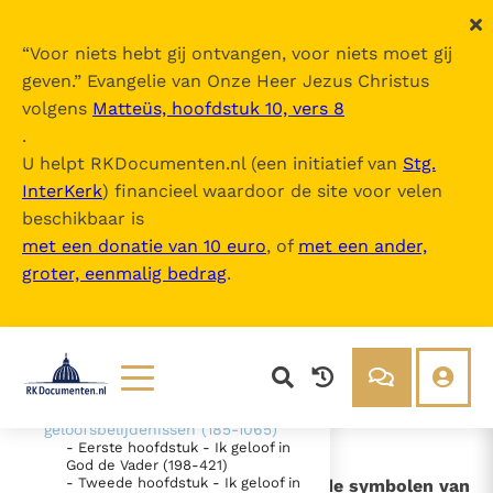
“
Voor niets hebt gij ontvangen, voor niets moet gij
geven.
” Evangelie van Onze Heer Jezus Christus
volgens
Matteüs, hoofdstuk 10, vers 8
Catechismus van de Katholieke Kerk
.
U helpt RKDocumenten.nl (een initiatief van
Stg.
InterKerk
) financieel waardoor de site voor velen
Inhoudsopgave
beschikbaar is
uitklappen
met een donatie van 10 euro
, of
met een ander,
groter, eenmalig bedrag
.
- Intro
- DEEL 1 De geloofsbelijdenis (26-
1065)
- EERSTE SECTIE - "Ik geloof" -
"Wij geloven" (26-184)
- TWEEDE SECTIE De belijdenis
van het christelijk geloof - De
Lezen
Over ons
geloofsbelijdenissen (185-1065)
- Eerste hoofdstuk - Ik geloof in
Documenten
Over RK Documenten
God de Vader (198-421)
- Tweede hoofdstuk - Ik geloof in
- II. - De naam, de benamingen en de symbolen van
Bijbel
Meedoen