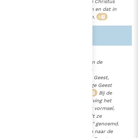
water dat uit de gekruisigde Christus
opwelt
als uit zijn bron en dat in
7
ons opwelt tot eeuwig leven.
8
Zie ook alinea's:
-1218-
-2652-
695
De zalving.
De symboliek van de
436
zalving met olie is eveneens
727
kenmerkend voor de heilige Geest,
782
zelfs zó dat zalving en heilige Geest
795
1289
synoniem geworden zijn.
Bij de
9
1293
christelijke initiatie is de zalving het
1504
sacramentele teken van het vormsel.
2672
In de Oosterse Kerken wordt ze
daarom terecht "chrismatie" genoemd.
Men moet echter teruggaan naar de