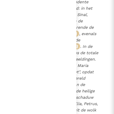
verhult daarbij het transcendente
karakter van zijn heerlijkheid: in het
geval van Mozes op de berg Sinaï,
aan die in de tent van de
23
samenkomst
en gedurende de
24
tocht door de woestijn
, evenals
25
in het geval van Salomo bij de
inwijding van de tempel
. In de
26
heilige Geest brengt Christus de totale
vervulling van deze voorafbeeldingen.
Hij is het die over de maagd Maria
komt en haar "overschaduwt", opdat
zij Jezus ontvangt en ter wereld
brengt
. Op de berg van de
27
gedaanteverandering komt de heilige
Geest in een wolk, die "een schaduw
werpt" over Jezus, Mozes, Elia, Petrus,
Jakobus en Johannes, en "uit de wolk