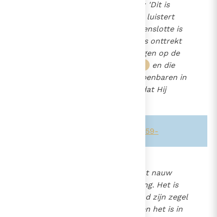
klinkt een stem die spreekt: 'Dit is
mijn Zoon, de Uitverkorene, luistert
naar Hem'"
(Lc. 9, 34-35)
. Tenslotte is
het dezelfde wolk die "Jezus onttrekt
aan de ogen" van de leerlingen op de
dag van de hemelvaart
en die
28
Hem als Mensenzoon zal openbaren in
zijn heerlijkheid op de dag dat Hij
komt
.
29
Zie ook alinea's:
-484-
-554-
-659-
698
Het zegel
is een symbool dat nauw
1295
aansluit bij dat van de zalving. Het is
immers Christus op wie "God zijn zegel
heeft gedrukt"
(Joh. 6, 27)
en het is in