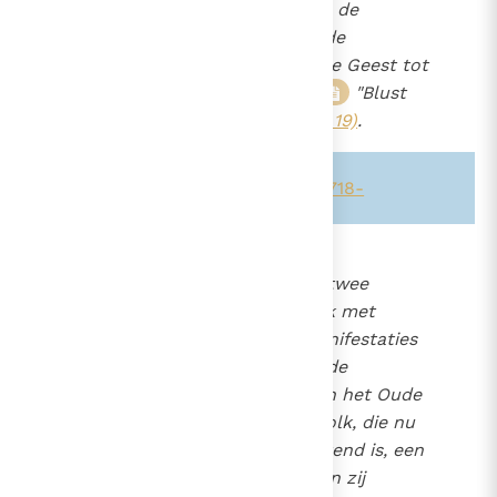
vasthouden als aan één van de
sprekendste manieren om de
werkzaamheid van de heilige Geest tot
uitdrukking te brengen:
"Blust
22
de Geest niet uit"
(1 Tess. 5, 19)
.
Zie ook alinea's:
-1127-
-2583-
-718-
697
De wolk en het licht.
Deze twee
554
symbolen zijn onlosmakelijk met
659
elkaar verbonden bij de manifestaties
van de heilige Geest. Vanaf de
verschillende theofanieën in het Oude
Testament openbaart de wolk, die nu
eens donker, dan weer lichtend is, een
levende en reddende God en zij