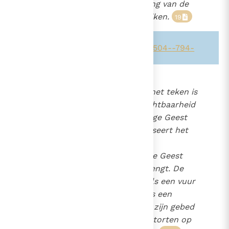
Christus", om een uitdrukking van de
heilige Augustinus te gebruiken.
19
Zie ook alinea's:
-1293-
-436-
-1504-
-794-
696
Het vuur.
Terwijl het water het teken is
718
van de geboorte en de vruchtbaarheid
1127
van het leven dat in de heilige Geest
2583
geschonken wordt, symboliseert het
vuur de kracht waarmee de
werkzaamheid van de heilige Geest
veranderingen tot stand brengt. De
profeet Elia, die "opstond als een vuur
en wiens woord brandde als een
fakkel",
(Sir. 48, 1)
laat door zijn gebed
het vuur uit de hemel neerstorten op