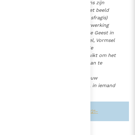
Hem dat de Vader ook op ons zijn
zegel drukt
. Omdat het beeld
30
van het zegel (in het Grieks
sfragis
)
wijst op de onuitwisbare uitwerking
van de zalving met de heilige Geest in
de sacramenten van Doopsel, Vormsel
en Wijding, is het in sommige
theologische tradities gebruikt om het
onuitwisbare "merkteken" aan te
duiden dat door deze drie
sacramenten, die niet opnieuw
toegediend kunnen worden, in iemand
gegrift wordt.
Zie ook alinea's:
-1295-1296-
-1121-
699