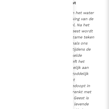
694
De symbolen van de Heilige Geest
1218
Het water
. De symboliek van het water
2652
is kenmerkend voor de werking van de
Heilige Geest bij het doopsel. Na het
aanroepen van de Heilige Geest wordt
het water immers het werkzame teken
van de wedergeboorte: evenals ons
leven, voor onze geboorte, tijdens de
zwangerschap, zich ontwikkelde
omgeven door water, zo geeft het
water van het doopsel werkelijk aan
dat onze geboorte tot het goddelijk
leven ons in de Heilige Geest
geschonken wordt. Maar "gedoopt in
één Geest" zijn wij ook "gedrenkt met
één
Geest"
(1 Kor. 12, 13)
: de Geest is
daarom ook persoonlijk het levende