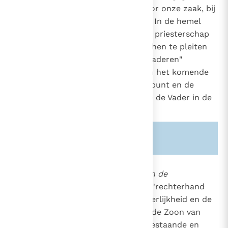
maar de hemel zelf om er nu, voor onze zaak, bij
God present te zijn"
(Heb. 9, 24)
. In de hemel
oefent Christus voortdurend zijn priesterschap
uit, "daar Hij altijd leeft om voor hen te pleiten
die door zijn tussenkomst God naderen"
(Heb. 7, 25)
. Als "hogepriester van het komende
heil"
(Heb. 9, 11)
is Hij het middelpunt en de
hoofdpersoon van de liturgie, die de Vader in de
hemel eert.
15
Zie ook alinea's:
-1545-
-1137-
663
Christus is voortaan
"gezeten aan de
rechterhand van de Vader
": "Met 'rechterhand
van de Vader' bedoelen wij de heerlijkheid en de
eer van de goddelijkheid, waarin de Zoon van
God, voor alle eeuwen als God bestaande en