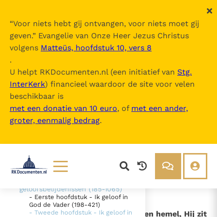
“
Voor niets hebt gij ontvangen, voor niets moet gij
geven.
” Evangelie van Onze Heer Jezus Christus
volgens
Matteüs, hoofdstuk 10, vers 8
Catechismus van de Katholieke Kerk
.
U helpt RKDocumenten.nl (een initiatief van
Stg.
InterKerk
) financieel waardoor de site voor velen
Inhoudsopgave
beschikbaar is
uitklappen
met een donatie van 10 euro
, of
met een ander,
groter, eenmalig bedrag
.
- Intro
- DEEL 1 De geloofsbelijdenis (26-
1065)
- EERSTE SECTIE - "Ik geloof" -
"Wij geloven" (26-184)
- TWEEDE SECTIE De belijdenis
van het christelijk geloof - De
Lezen
Over ons
geloofsbelijdenissen (185-1065)
- Eerste hoofdstuk - Ik geloof in
Documenten
Over RK Documenten
God de Vader (198-421)
- Tweede hoofdstuk - Ik geloof in
- Artikel 6 - "Jezus is opgestegen ten hemel, Hij zit
Bijbel
Meedoen