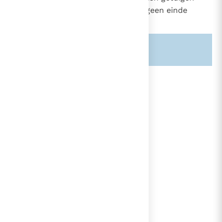
geworden van het "rijk waaraan geen einde
komt".
17
Zie ook alinea's:
-541-
lees verder