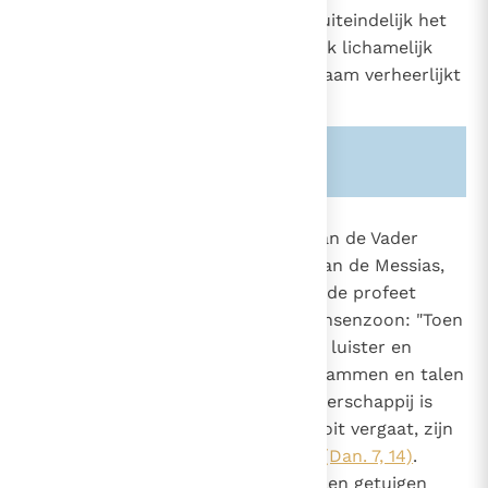
gelijk in wezen aan de Vader, na uiteindelijk het
vlees aangenomen te hebben, ook lichamelijk
gezeten is, nadat tevens zijn lichaam verheerlijkt
is".
16
Zie ook alinea's:
-648-
664
Het zitten aan de rechterhand van de Vader
betekent het begin van het rijk van de Messias,
de vervulling van het visioen van de profeet
Daniël met betrekking tot de Mensenzoon: "Toen
werd Hem heerschappij gegeven, luister en
koninklijke macht; alle volken, stammen en talen
brachten Hem hun hulde. Zijn heerschappij is
een eeuwige heerschappij die nooit vergaat, zijn
koninkrijk gaat nooit te gronde"
(Dan. 7, 14)
.
Vanaf dit ogenblik zijn de apostelen getuigen