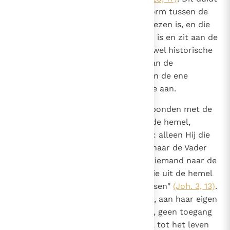
op een verschil in verschijningsvorm tussen de
heerlijkheid van Christus die verrezen is, en die
van Christus die omhooggeheven is en zit aan de
rechterhand van de Vader. De zowel historische
als transcendente gebeurtenis van de
Hemelvaart geeft de overgang van de ene
verschijningsvorm naar de andere aan.
661
Deze laatste fase blijft nauw verbonden met de
eerste, d.w.z. de nederdaling uit de hemel,
461
verwezenlijkt in de menswording: alleen Hij die
793
"van de Vader is uitgegaan" kan "naar de Vader
gaan.": Christus.
Nooit is er iemand naar de
11
hemel opgeklommen, tenzij Hij die uit de hemel
is neergedaald, de Zoon des Mensen"
(Joh. 3, 13)
.
De menselijke natuur heeft, aan haar eigen
12
natuurlijke krachten overgelaten, geen toegang
tot het "huis van de Vader"
, tot het leven
13