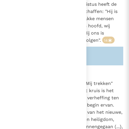
en het geluk van God. Alleen Christus heeft de
mens deze toegang kunnen verschaffen: "Hij is
niet van onze zijde geweken, zwakke mensen
heeft Hij hoop gegeven: Hij is ons hoofd, wij
vormen zijn lichaam. Waarheen Hij ons is
voorgegaan, zullen wij eenmaal volgen".
14
Zie ook alinea's:
-461-
-792-
662
"Wanneer Ik van de aarde zal zijn
omhooggeheven, zal Ik allen tot Mij trekken"
1084
(Joh. 12, 32)
. De verheffing op het kruis is het
1137
1545
beeld en de aankondiging van de verheffing ten
hemel met Hemelvaart. Ze is het begin ervan.
Jezus Christus, de enige priester van het nieuwe,
altijddurende Verbond, is niet "een heiligdom,
door mensenhanden gemaakt, binnengegaan (...),