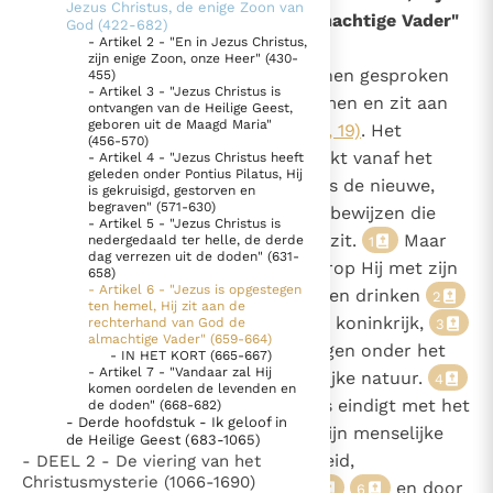
Jezus Christus, de enige Zoon van
aan de rechterhand van God de almachtige Vader"
God (422-682)
Thema’s
Doneren
- Artikel 2 - "En in Jezus Christus,
(659-664)
zijn enige Zoon, onze Heer" (430-
Berichten
Nieuwsbrief
659
"Nadat de Heer Jezus aldus tot hen gesproken
455)
- Artikel 3 - "Jezus Christus is
Denzinger
Gebruiksvoorwaarden
had, werd Hij ten hemel opgenomen en zit aan
ontvangen van de Heilige Geest,
642
geboren uit de Maagd Maria"
de rechterhand van God"
(Mc. 16, 19)
. Het
697
(456-570)
Nieuwste Documenten
lichaam van Christus is verheerlijkt vanaf het
- Artikel 4 - "Jezus Christus heeft
geleden onder Pontius Pilatus, Hij
ogenblik van zijn verrijzenis, zoals de nieuwe,
5. Het gebed van de Kerk
is gekruisigd, gestorven en
begraven" (571-630)
bovennatuurlijke eigenschappen bewijzen die
In Christus wordt onze honger vervuld
- Artikel 5 - "Jezus Christus is
zijn lichaam voortaan blijvend bezit.
Maar
nedergedaald ter helle, de derde
1
Leer de kostbare parel van Gods koninkrijk te
dag verrezen uit de doden" (631-
gedurende de veertig dagen waarop Hij met zijn
658)
herkennen
Gods Koninkrijk groeit stilletjes door liefde, niet door
- Artikel 6 - "Jezus is opgestegen
leerlingen vertrouwelijk zal eten en drinken
2
ten hemel, Hij zit aan de
dwang
De mystiek. De mystieke verschijnselen en de
en hen zal onderrichten over het koninkrijk,
rechterhand van God de
3
almachtige Vader" (659-664)
heiligheid
blijft zijn heerlijkheid nog verborgen onder het
- IN HET KORT (665-667)
- Artikel 7 - "Vandaar zal Hij
Berichten
uiterlijk van een gewone, menselijke natuur.
4
komen oordelen de levenden en
De laatste verschijning van Jezus eindigt met het
de doden" (668-682)
Het Vaticaan publiceert een nieuwe Latijnse uitgave
- Derde hoofdstuk - Ik geloof in
onomkeerbare binnengaan van zijn menselijke
van het Romeins martyrologium
de Heilige Geest (683-1065)
Vaticaanse financiële waakhond verliest autonomie
natuur in de goddelijke heerlijkheid,
- DEEL 2 - De viering van het
Paus spreekt het Wereldvoedselprogramma toe
Christusmysterie (1066-1690)
gesymboliseerd door de wolk
en door
5
6