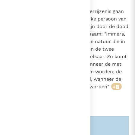
650
Bij hun beschouwingen over de verrijzenis gaan
de Kerkvaders uit van de goddelijke persoon van
626
Christus die verenigd blijft met zijn door de dood
1005
van elkaar gescheiden ziel en lichaam: "Immers,
door de eenheid van de goddelijke natuur die in
beide delen aanwezig is, verenigen de twee
gescheiden delen zich weer met elkaar. Zo komt
de dood weliswaar tot stand, wanneer de met
elkaar verenigde delen gescheiden worden; de
verrijzenis komt echter tot stand, wanneer de
gescheiden delen weer verenigd worden".
4
5
6
7
8
Zie ook alinea's:
-626-
-1005-