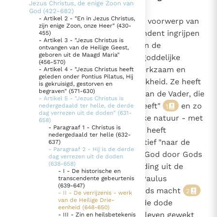
Jezus Christus, de enige Zoon van
eenheid (648-650)
God (422-682)
Thema’s
Doneren
- Artikel 2 - "En in Jezus Christus,
648
De verrijzenis van Christus is een voorwerp van
zijn enige Zoon, onze Heer" (430-
Berichten
Nieuwsbrief
geloof in zoverre ze een transcendent ingrijpen
455)
272
- Artikel 3 - "Jezus Christus is
Denzinger
Gebruiksvoorwaarden
van God zelf is in de schepping en de
663
ontvangen van de Heilige Geest,
geboren uit de Maagd Maria"
989
geschiedenis. Hierin zijn de drie goddelijke
(456-570)
Nieuwste Documenten
personen tegelijkertijd samen werkzaam en
- Artikel 4 - "Jezus Christus heeft
geleden onder Pontius Pilatus, Hij
tonen zij hun eigen oorspronkelijkheid. Ze heeft
5. Het gebed van de Kerk
is gekruisigd, gestorven en
begraven" (571-630)
plaatsgevonden door de macht van de Vader, die
In Christus wordt onze honger vervuld
- Artikel 5 - "Jezus Christus is
Christus, zijn Zoon, "opgewekt heeft"
en zo
nedergedaald ter helle, de derde
1
Leer de kostbare parel van Gods koninkrijk te
dag verrezen uit de doden" (631-
op volmaakte wijze zijn menselijke natuur - met
658)
herkennen
Gods Koninkrijk groeit stilletjes door liefde, niet door
- Paragraaf 1 - Christus is
zijn lichaam - in de Drie-eenheid heeft
nedergedaald ter helle (632-
dwang
De mystiek. De mystieke verschijnselen en de
binnengeleid. Jezus wordt definitief "naar de
637)
- Paragraaf 2 - Hij is de derde
heiligheid
Geest aangewezen als Zoon van God door Gods
dag verrezen uit de doden
(638-658)
Berichten
machtige daad, door zijn opstanding uit de
- I - De historische en
doden"
(Rom. 1, 3-4)
. De heilige Paulus
transcendente gebeurtenis
Het Vaticaan publiceert een nieuwe Latijnse uitgave
(639-647)
benadrukt de openbaring van Gods macht
2
van het Romeins martyrologium
- II - De verrijzenis - werk
Vaticaanse financiële waakhond verliest autonomie
van de Heilige Drie-
door het werk van de Geest die de dode
eenheid (648-650)
Paus spreekt het Wereldvoedselprogramma toe
menselijke natuur van Jezus tot leven gewekt
- III - Zin en heilsbetekenis