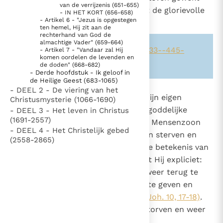
van de verrijzenis (651-655)
Paus Leo XIV in Pavia: "De stad is zowel een gave als
heeft en deze geroepen heeft tot de glorievolle
- IN HET KORT (656-658)
een taak"
- Artikel 6 - "Jezus is opgestegen
Paus in Pavia: St. Augustinus toont ons de noodzaak om
staat van Heer.
ten hemel, Hij zit aan de
"naar het innerlijk" toe te keren.
rechterhand van God de
almachtige Vader" (659-664)
RK Documenten stelt heel veel belangrijke
Zie ook alinea's:
-258-
-989-
-633-
-445-
- Artikel 7 - "Vandaar zal Hij
komen oordelen de levenden en
kerkelijke documenten van de Rooms
-272-
de doden" (668-682)
- Derde hoofdstuk - Ik geloof in
Katholieke Kerk in het Nederlands beschikbaar
de Heilige Geest (683-1065)
en is volledig afhankelijk van donaties.
- DEEL 2 - De viering van het
649
Wat de Zoon betreft, Hij brengt zijn eigen
Christusmysterie (1066-1690)
verrijzenis tot stand dankzij zijn goddelijke
- DEEL 3 - Het leven in Christus
Ik help mee!
(1691-2557)
macht. Jezus kondigt aan dat de Mensenzoon
- DEEL 4 - Het Christelijk gebed
veel zal moeten lijden, zal moeten sterven en
(2558-2865)
vervolgens verrijzen (in de actieve betekenis van
het woord).
Elders bevestigt Hij expliciet:
3
"Ik geef mijn leven om het later weer terug te
nemen (...) Macht heb ik om het te geven en
macht om het terug te nemen"
(Joh. 10, 17-18)
.
"Wij geloven (...) dat Jezus is gestorven en weer
opgestaan"
(1 Tess. 4, 14)
.