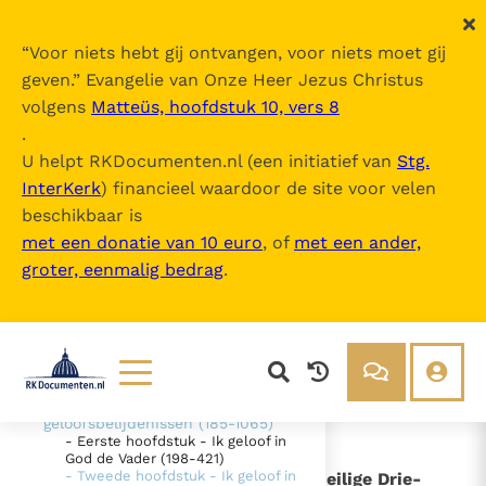
“
Voor niets hebt gij ontvangen, voor niets moet gij
geven.
” Evangelie van Onze Heer Jezus Christus
volgens
Matteüs, hoofdstuk 10, vers 8
Catechismus van de Katholieke Kerk
.
U helpt RKDocumenten.nl (een initiatief van
Stg.
InterKerk
) financieel waardoor de site voor velen
Inhoudsopgave
beschikbaar is
uitklappen
met een donatie van 10 euro
, of
met een ander,
groter, eenmalig bedrag
.
- Intro
- DEEL 1 De geloofsbelijdenis (26-
1065)
- EERSTE SECTIE - "Ik geloof" -
"Wij geloven" (26-184)
- TWEEDE SECTIE De belijdenis
van het christelijk geloof - De
Lezen
Over ons
geloofsbelijdenissen (185-1065)
- Eerste hoofdstuk - Ik geloof in
Documenten
Over RK Documenten
God de Vader (198-421)
- Tweede hoofdstuk - Ik geloof in
- II - De verrijzenis - werk van de Heilige Drie-
Bijbel
Meedoen