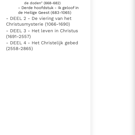
de doden" (668-682)
Paus Leo XIV in Pavia: "De stad is zowel een gave als
- Derde hoofdstuk - Ik geloof in
een taak"
Paus in Pavia: St. Augustinus toont ons de noodzaak om
de Heilige Geest (683-1065)
- DEEL 2 - De viering van het
"naar het innerlijk" toe te keren.
Christusmysterie (1066-1690)
RK Documenten stelt heel veel belangrijke
- DEEL 3 - Het leven in Christus
(1691-2557)
kerkelijke documenten van de Rooms
- DEEL 4 - Het Christelijk gebed
Katholieke Kerk in het Nederlands beschikbaar
(2558-2865)
en is volledig afhankelijk van donaties.
Ik help mee!