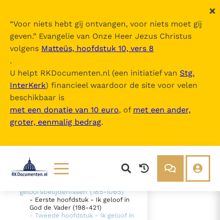
“
Voor niets hebt gij ontvangen, voor niets moet gij
geven.
” Evangelie van Onze Heer Jezus Christus
volgens
Matteüs, hoofdstuk 10, vers 8
Catechismus van de Katholieke Kerk
.
U helpt RKDocumenten.nl (een initiatief van
Stg.
InterKerk
) financieel waardoor de site voor velen
Inhoudsopgave
beschikbaar is
uitklappen
met een donatie van 10 euro
, of
met een ander,
groter, eenmalig bedrag
.
- Intro
- DEEL 1 De geloofsbelijdenis (26-
1065)
- EERSTE SECTIE - "Ik geloof" -
"Wij geloven" (26-184)
- TWEEDE SECTIE De belijdenis
van het christelijk geloof - De
Lezen
Over ons
geloofsbelijdenissen (185-1065)
- Eerste hoofdstuk - Ik geloof in
Documenten
Over RK Documenten
God de Vader (198-421)
- Tweede hoofdstuk - Ik geloof in
- IN HET KORT (636-637)
Bijbel
Meedoen