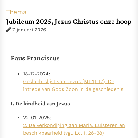
Thema’s
Doneren
Thema
Berichten
Nieuwsbrief
Jubileum 2025, Jezus Christus onze hoop
Denzinger
Gebruiksvoorwaarden
7 januari 2026
Nieuwste Documenten
5. Het gebed van de Kerk
Paus Franciscus
In Christus wordt onze honger vervuld
Leer de kostbare parel van Gods koninkrijk te
18-12-2024:
herkennen
Gods Koninkrijk groeit stilletjes door liefde, niet door
Geslachtslijst van Jezus (Mt 1,1-17). De
dwang
De mystiek. De mystieke verschijnselen en de
intrede van Gods Zoon in de geschiedenis.
heiligheid
I. De kindheid van Jezus
Berichten
Het Vaticaan publiceert een nieuwe Latijnse uitgave
22-01-2025:
van het Romeins martyrologium
Vaticaanse financiële waakhond verliest autonomie
2. De verkondiging aan Maria. Luisteren en
beschikbaarheid (vgl. Lc. 1, 26-38)
Paus spreekt het Wereldvoedselprogramma toe