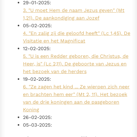
29-01-2025:
Paus Leo XIV in Pavia: "De stad is zowel een gave als
3. "U moet Hem de naam Jezus geven" (Mt
een taak"
Paus in Pavia: St. Augustinus toont ons de noodzaak om
1,21). De aankondiging aan Jozef
"naar het innerlijk" toe te keren.
05-02-2025:
RK Documenten stelt heel veel belangrijke
4. "En zalig zij die geloofd heeft" (Lc 1,45). De
kerkelijke documenten van de Rooms
Visitatie en het Magnificat
Katholieke Kerk in het Nederlands beschikbaar
12-02-2025:
en is volledig afhankelijk van donaties.
5. "U is een Redder geboren, die Christus, de
Heer, is" (Lc 2,11). De geboorte van Jezus en
Ik help mee!
het bezoek van de herders
19-02-2025:
6. "Ze zagen het kind ... Ze wierpen zich neer
en brachten hem eer" (Mt 2, 11). Het bezoek
van de drie koningen aan de pasgeboren
Koning
26-02-2025:
05-03-2025: