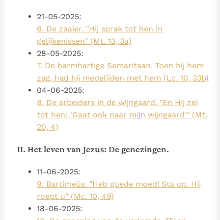
21-05-2025:
6. De zaaier. "Hij sprak tot hen in
gelijkenissen" (Mt. 13, 3a)
28-05-2025:
7. De barmhartige Samaritaan. Toen hij hem
zag, had hij medelijden met hem (Lc. 10, 33b)
04-06-2025:
8. De arbeiders in de wijngaard. "En Hij zei
tot hen: 'Gaat ook naar mijn wijngaard'" (Mt.
20, 4)
II. Het leven van Jezus: De genezingen.
11-06-2025:
9. Bartimeüs. "Heb goede moed! Sta op. Hij
roept u" (Mc. 10, 49)
18-06-2025: