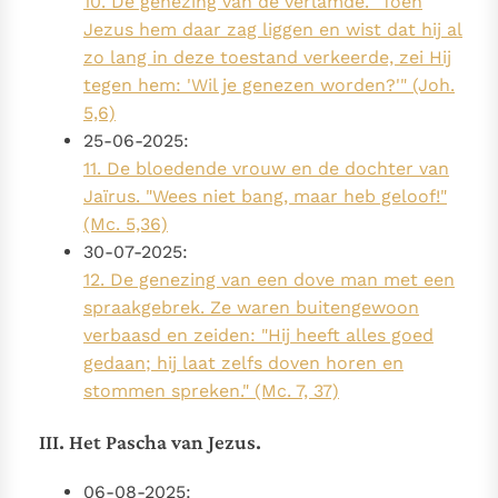
10. De genezing van de verlamde. "Toen
Jezus hem daar zag liggen en wist dat hij al
zo lang in deze toestand verkeerde, zei Hij
tegen hem: 'Wil je genezen worden?'" (Joh.
5,6)
25-06-2025:
11. De bloedende vrouw en de dochter van
Jaïrus. "Wees niet bang, maar heb geloof!"
(Mc. 5,36)
30-07-2025:
12. De genezing van een dove man met een
spraakgebrek. Ze waren buitengewoon
verbaasd en zeiden: "Hij heeft alles goed
gedaan; hij laat zelfs doven horen en
stommen spreken." (Mc. 7, 37)
III. Het Pascha van Jezus.
06-08-2025: