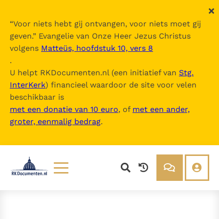
“
Voor niets hebt gij ontvangen, voor niets moet gij
geven.
” Evangelie van Onze Heer Jezus Christus
volgens
Matteüs, hoofdstuk 10, vers 8
.
U helpt RKDocumenten.nl (een initiatief van
Stg.
InterKerk
) financieel waardoor de site voor velen
beschikbaar is
met een donatie van 10 euro
, of
met een ander,
groter, eenmalig bedrag
.
Lezen
Over ons
Documenten
Over RK Documenten
Bijbel
Meedoen