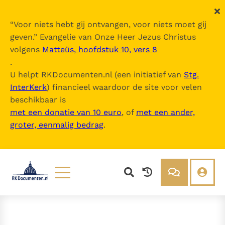
“
Voor niets hebt gij ontvangen, voor niets moet gij
geven.
” Evangelie van Onze Heer Jezus Christus
volgens
Matteüs, hoofdstuk 10, vers 8
.
U helpt RKDocumenten.nl (een initiatief van
Stg.
InterKerk
) financieel waardoor de site voor velen
beschikbaar is
met een donatie van 10 euro
, of
met een ander,
groter, eenmalig bedrag
.
Lezen
Over ons
Documenten
Over RK Documenten
Bijbel
Meedoen