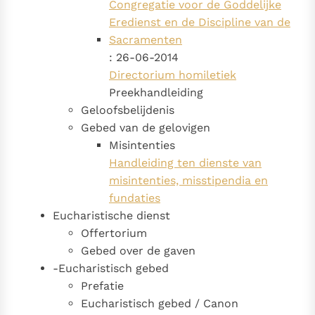
Congregatie voor de Goddelijke
Paus Leo XIV in Pavia: "De stad is zowel een gave als
Eredienst en de Discipline van de
een taak"
Paus in Pavia: St. Augustinus toont ons de noodzaak om
Sacramenten
"naar het innerlijk" toe te keren.
: 26-06-2014
RK Documenten stelt heel veel belangrijke
Directorium homiletiek
kerkelijke documenten van de Rooms
Preekhandleiding
Katholieke Kerk in het Nederlands beschikbaar
Geloofsbelijdenis
en is volledig afhankelijk van donaties.
Gebed van de gelovigen
Misintenties
Handleiding ten dienste van
Ik help mee!
misintenties, misstipendia en
fundaties
Eucharistische dienst
Offertorium
Gebed over de gaven
-Eucharistisch gebed
Prefatie
Eucharistisch gebed / Canon