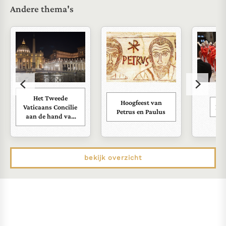
Andere thema's
Het Tweede
Hoogfeest van
Vaticaans Concilie
Kar
Petrus en Paulus
aan de hand van
zijn documenten
bekijk overzicht