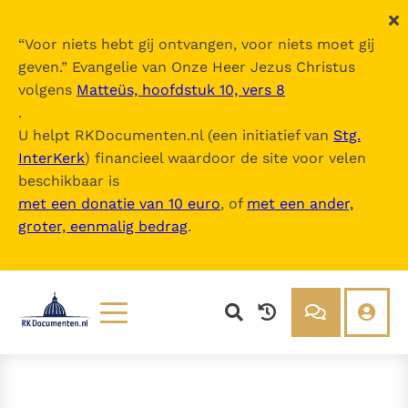
“
Voor niets hebt gij ontvangen, voor niets moet gij
geven.
” Evangelie van Onze Heer Jezus Christus
volgens
Matteüs, hoofdstuk 10, vers 8
.
U helpt RKDocumenten.nl (een initiatief van
Stg.
InterKerk
) financieel waardoor de site voor velen
beschikbaar is
met een donatie van 10 euro
, of
met een ander,
groter, eenmalig bedrag
.
Lezen
Over ons
Documenten
Over RK Documenten
Bijbel
Meedoen