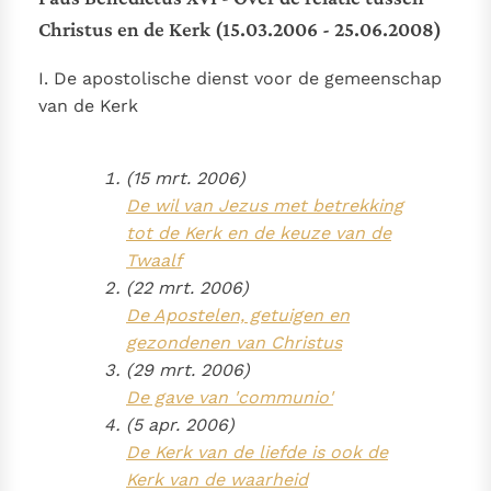
Paus Leo XIV in Pavia: "De stad is zowel een gave als
Christus en de Kerk (15.03.2006 - 25.06.2008)
een taak"
Paus in Pavia: St. Augustinus toont ons de noodzaak om
"naar het innerlijk" toe te keren.
I. De apostolische dienst voor de gemeenschap
RK Documenten stelt heel veel belangrijke
van de Kerk
kerkelijke documenten van de Rooms
Katholieke Kerk in het Nederlands beschikbaar
(15 mrt. 2006)
en is volledig afhankelijk van donaties.
De wil van Jezus met betrekking
tot de Kerk en de keuze van de
Ik help mee!
Twaalf
(22 mrt. 2006)
De Apostelen, getuigen en
gezondenen van Christus
(29 mrt. 2006)
De gave van '
communio
'
(5 apr. 2006)
De Kerk van de liefde is ook de
Kerk van de waarheid