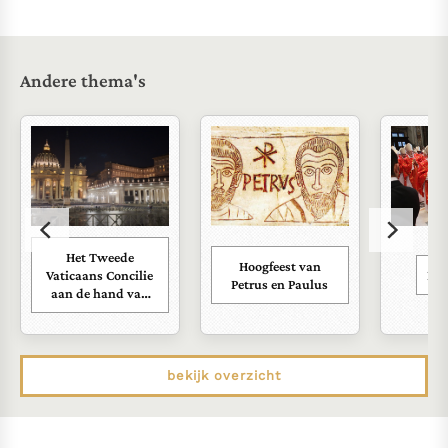
Andere thema's
Het Tweede
Hoogfeest van
Vaticaans Concilie
Kar
Petrus en Paulus
aan de hand van
zijn documenten
bekijk overzicht