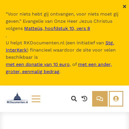
“
Voor niets hebt gij ontvangen, voor niets moet gij
geven.
” Evangelie van Onze Heer Jezus Christus
volgens
Matteüs, hoofdstuk 10, vers 8
.
U helpt RKDocumenten.nl (een initiatief van
Stg.
InterKerk
) financieel waardoor de site voor velen
beschikbaar is
met een donatie van 10 euro
, of
met een ander,
groter, eenmalig bedrag
.
Lezen
Over ons
Documenten
Over RK Documenten
Bijbel
Meedoen