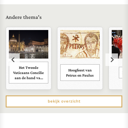
Andere thema's
Het Tweede
Hoogfeest van
Vaticaans Concilie
Kar
Petrus en Paulus
aan de hand van
zijn documenten
bekijk overzicht