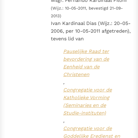
Msgr. Fernando Kardinaal Filoni
Paus Leo XIV in Pavia: "De stad is zowel een gave als
(Wijz.: 10-05-2011, bevestigd 21-09-
een taak"
Paus in Pavia: St. Augustinus toont ons de noodzaak om
2013)
"naar het innerlijk" toe te keren.
Ivan Kardinaal Dias (Wijz.: 20-05-
RK Documenten stelt heel veel belangrijke
2006, per 10-05-2011 afgetreden),
kerkelijke documenten van de Rooms
tevens lid van
Katholieke Kerk in het Nederlands beschikbaar
Pauselijke Raad ter
en is volledig afhankelijk van donaties.
bevordering van de
Eenheid van de
Ik help mee!
Christenen
,
Congregatie voor de
Katholieke Vorming
(Seminaries en de
Studie-instituten)
,
Congregatie voor de
Goddelijke Eredienst en