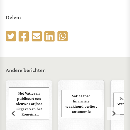
Delen:
Andere berichten
Het Vaticaan
Vaticaanse
publiceert een
Paus s
financiële
nieuwe Latijnse
Wereld
waakhond verliest
uitgave van het
ra
autonomie
Romeins
martyrologium