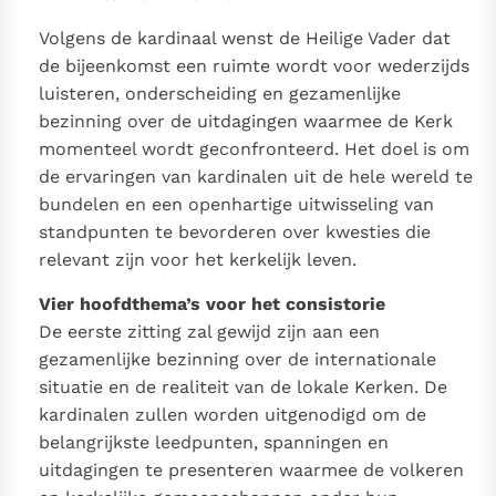
Paus Leo XIV in Pavia: "De stad is zowel een gave als
Volgens de kardinaal wenst de Heilige Vader dat
een taak"
Paus in Pavia: St. Augustinus toont ons de noodzaak om
de bijeenkomst een ruimte wordt voor wederzijds
"naar het innerlijk" toe te keren.
luisteren, onderscheiding en gezamenlijke
RK Documenten stelt heel veel belangrijke
bezinning over de uitdagingen waarmee de Kerk
kerkelijke documenten van de Rooms
momenteel wordt geconfronteerd. Het doel is om
Katholieke Kerk in het Nederlands beschikbaar
de ervaringen van kardinalen uit de hele wereld te
en is volledig afhankelijk van donaties.
bundelen en een openhartige uitwisseling van
standpunten te bevorderen over kwesties die
Ik help mee!
relevant zijn voor het kerkelijk leven.
Vier hoofdthema’s voor het consistorie
De eerste zitting zal gewijd zijn aan een
gezamenlijke bezinning over de internationale
situatie en de realiteit van de lokale Kerken. De
kardinalen zullen worden uitgenodigd om de
belangrijkste leedpunten, spanningen en
uitdagingen te presenteren waarmee de volkeren