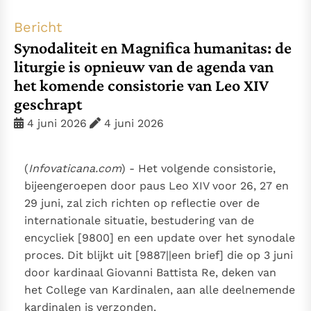
Thema’s
Doneren
Bericht
Berichten
Nieuwsbrief
Synodaliteit en Magnifica humanitas: de
Denzinger
Gebruiksvoorwaarden
liturgie is opnieuw van de agenda van
het komende consistorie van Leo XIV
Nieuwste Documenten
geschrapt
5. Het gebed van de Kerk
4 juni 2026
4 juni 2026
In Christus wordt onze honger vervuld
Leer de kostbare parel van Gods koninkrijk te
(
Infovaticana.com
) - Het volgende consistorie,
herkennen
Gods Koninkrijk groeit stilletjes door liefde, niet door
bijeengeroepen door paus Leo XIV voor 26, 27 en
dwang
De mystiek. De mystieke verschijnselen en de
29 juni, zal zich richten op reflectie over de
heiligheid
internationale situatie, bestudering van de
Berichten
encycliek [9800] en een update over het synodale
proces. Dit blijkt uit [9887||een brief] die op 3 juni
Het Vaticaan publiceert een nieuwe Latijnse uitgave
door kardinaal Giovanni Battista Re, deken van
van het Romeins martyrologium
Vaticaanse financiële waakhond verliest autonomie
het College van Kardinalen, aan alle deelnemende
Paus spreekt het Wereldvoedselprogramma toe
kardinalen is verzonden.