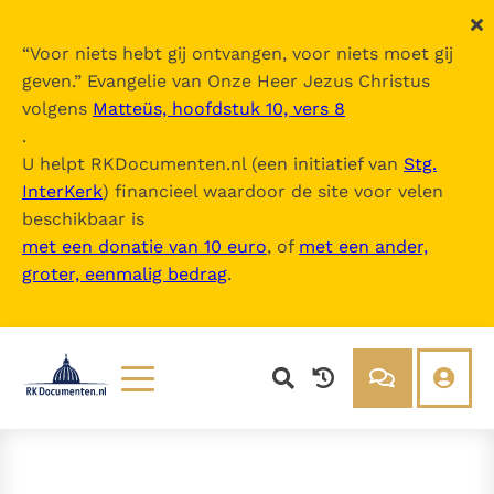
“
Voor niets hebt gij ontvangen, voor niets moet gij
geven.
” Evangelie van Onze Heer Jezus Christus
volgens
Matteüs, hoofdstuk 10, vers 8
.
U helpt RKDocumenten.nl (een initiatief van
Stg.
InterKerk
) financieel waardoor de site voor velen
beschikbaar is
met een donatie van 10 euro
, of
met een ander,
groter, eenmalig bedrag
.
Lezen
Over ons
Documenten
Over RK Documenten
Bijbel
Meedoen