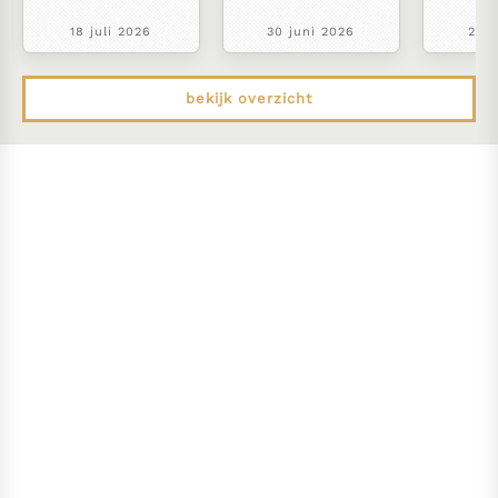
18 juli 2026
30 juni 2026
22 j
bekijk overzicht