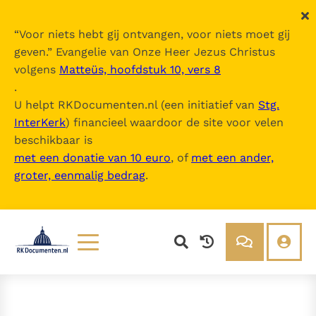
“
Voor niets hebt gij ontvangen, voor niets moet gij
geven.
” Evangelie van Onze Heer Jezus Christus
volgens
Matteüs, hoofdstuk 10, vers 8
.
U helpt RKDocumenten.nl (een initiatief van
Stg.
InterKerk
) financieel waardoor de site voor velen
beschikbaar is
met een donatie van 10 euro
, of
met een ander,
groter, eenmalig bedrag
.
Lezen
Over ons
Documenten
Over RK Documenten
Bijbel
Meedoen