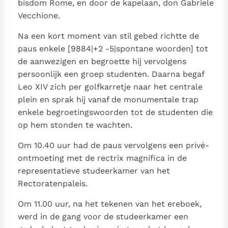
bisdom Rome, en door de kapelaan, don Gabriele
Paus Leo XIV in Pavia: "De stad is zowel een gave als
Vecchione.
een taak"
Paus in Pavia: St. Augustinus toont ons de noodzaak om
"naar het innerlijk" toe te keren.
Na een kort moment van stil gebed richtte de
RK Documenten stelt heel veel belangrijke
paus enkele [9884|+2 -5|spontane woorden] tot
de aanwezigen en begroette hij vervolgens
kerkelijke documenten van de Rooms
persoonlijk een groep studenten. Daarna begaf
Katholieke Kerk in het Nederlands beschikbaar
Leo XIV zich per golfkarretje naar het centrale
en is volledig afhankelijk van donaties.
plein en sprak hij vanaf de monumentale trap
enkele begroetingswoorden tot de studenten die
Ik help mee!
op hem stonden te wachten.
Om 10.40 uur had de paus vervolgens een privé-
ontmoeting met de rectrix magnifica in de
representatieve studeerkamer van het
Rectoratenpaleis.
Om 11.00 uur, na het tekenen van het ereboek,
werd in de gang voor de studeerkamer een