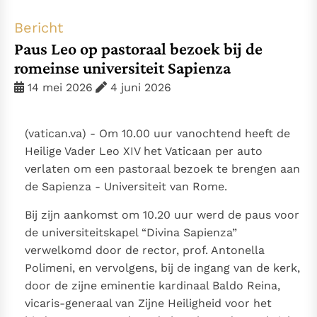
Thema’s
Doneren
Bericht
Berichten
Nieuwsbrief
Paus Leo op pastoraal bezoek bij de
Denzinger
Gebruiksvoorwaarden
romeinse universiteit Sapienza
14 mei 2026
4 juni 2026
Nieuwste Documenten
5. Het gebed van de Kerk
(vatican.va) - Om 10.00 uur vanochtend heeft de
In Christus wordt onze honger vervuld
Heilige Vader Leo XIV het Vaticaan per auto
Leer de kostbare parel van Gods koninkrijk te
verlaten om een pastoraal bezoek te brengen aan
herkennen
Gods Koninkrijk groeit stilletjes door liefde, niet door
de Sapienza - Universiteit van Rome.
dwang
De mystiek. De mystieke verschijnselen en de
Bij zijn aankomst om 10.20 uur werd de paus voor
heiligheid
de universiteitskapel “Divina Sapienza”
Berichten
verwelkomd door de rector, prof. Antonella
Het Vaticaan publiceert een nieuwe Latijnse uitgave
Polimeni, en vervolgens, bij de ingang van de kerk,
van het Romeins martyrologium
Vaticaanse financiële waakhond verliest autonomie
door de zijne eminentie kardinaal Baldo Reina,
vicaris-generaal van Zijne Heiligheid voor het
Paus spreekt het Wereldvoedselprogramma toe