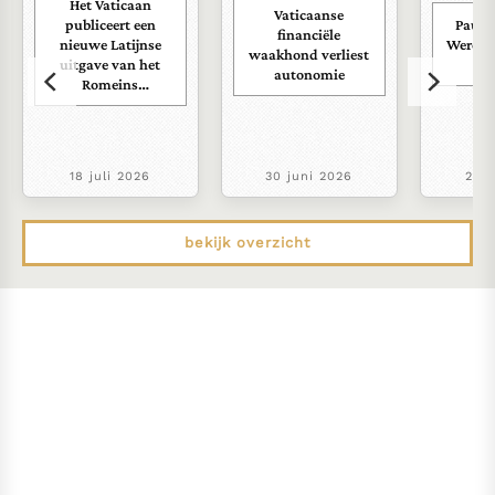
Het Vaticaan
Vaticaanse
publiceert een
Paus s
financiële
nieuwe Latijnse
Wereld
waakhond verliest
uitgave van het
ra
autonomie
Romeins
martyrologium
18 juli 2026
30 juni 2026
22 j
bekijk overzicht