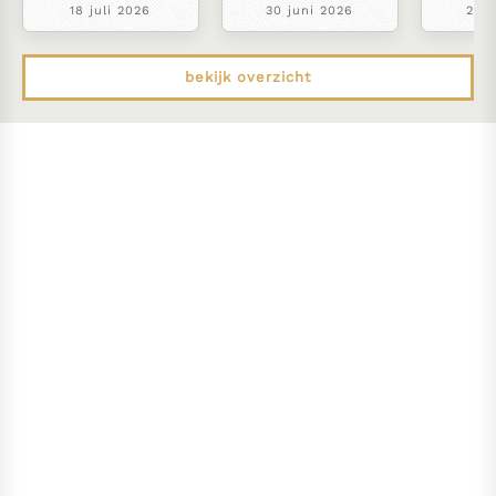
18 juli 2026
30 juni 2026
22 j
bekijk overzicht