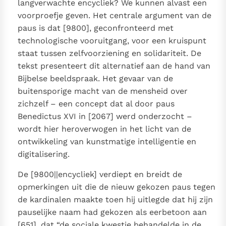
langverwachte encycliek? We kunnen alvast een
Paus Leo XIV in Pavia: "De stad is zowel een gave als
voorproefje geven. Het centrale argument van de
een taak"
Paus in Pavia: St. Augustinus toont ons de noodzaak om
paus is dat [9800], geconfronteerd met
"naar het innerlijk" toe te keren.
technologische vooruitgang, voor een kruispunt
RK Documenten stelt heel veel belangrijke
staat tussen zelfvoorziening en solidariteit. De
kerkelijke documenten van de Rooms
tekst presenteert dit alternatief aan de hand van
Katholieke Kerk in het Nederlands beschikbaar
Bijbelse beeldspraak. Het gevaar van de
en is volledig afhankelijk van donaties.
buitensporige macht van de mensheid over
zichzelf – een concept dat al door paus
Benedictus XVI in [2067] werd onderzocht –
Ik help mee!
wordt hier heroverwogen in het licht van de
ontwikkeling van kunstmatige intelligentie en
digitalisering.
De [9800||encycliek] verdiept en breidt de
opmerkingen uit die de nieuw gekozen paus tegen
de kardinalen maakte toen hij uitlegde dat hij zijn
pauselijke naam had gekozen als eerbetoon aan
[651], dat “de sociale kwestie behandelde in de