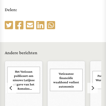
Delen:
Andere berichten
Het Vaticaan
Vaticaanse
publiceert een
Paus s
financiële
nieuwe Latijnse
Wereld
waakhond verliest
uitgave van het
ra
autonomie
Romeins
martyrologium