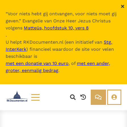
“
Voor niets hebt gij ontvangen, voor niets moet gij
geven.
” Evangelie van Onze Heer Jezus Christus
volgens
Matteüs, hoofdstuk 10, vers 8
.
U helpt RKDocumenten.nl (een initiatief van
Stg.
InterKerk
) financieel waardoor de site voor velen
beschikbaar is
met een donatie van 10 euro
, of
met een ander,
groter, eenmalig bedrag
.
Lezen
Over ons
Documenten
Over RK Documenten
Bijbel
Meedoen