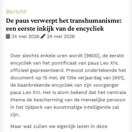
Thema’s
Doneren
Bericht
Berichten
Nieuwsbrief
De paus verwerpt het transhumanisme:
Denzinger
Gebruiksvoorwaarden
een eerste inkijk van de encycliek
24 mei 2026
24 mei 2026
Nieuwste Documenten
5. Het gebed van de Kerk
Over slechts enkele uren wordt [9800], de eerste
In Christus wordt onze honger vervuld
encycliek van het pontificaat van paus Leo XIV,
Leer de kostbare parel van Gods koninkrijk te
officieel gepresenteerd. Prevost ondertekende het
herkennen
Gods Koninkrijk groeit stilletjes door liefde, niet door
document op 15 mei, de 135e verjaardag van [651],
dwang
de baanbrekende encycliek van zijn voorganger
De mystiek. De mystieke verschijnselen en de
paus Leo XIII. Het is alom bekend dat het centrale
heiligheid
thema de bescherming van de menselijke persoon
Berichten
in het tijdperk van kunstmatige intelligentie zal
Het Vaticaan publiceert een nieuwe Latijnse uitgave
zijn.
van het Romeins martyrologium
Vaticaanse financiële waakhond verliest autonomie
Maar wat zullen we eigenlijk lezen in deze
Paus spreekt het Wereldvoedselprogramma toe